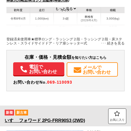
神奈川川崎店/㈱ヨシノ自動車(神奈川県)
もっと見る
初年度
走行
サイズ
車検
積載
車検有
令和8年4月
1,000(km)
３t超
3,000(kg)
(2028年4月)
地域
内寸(mm)
外寸(mm)
本体色
修復歴
L:4,400
その他
神奈川県
W:1,770
-
－
登録済未使用車★標準ロング・ラッシング２段・ラッシング２段・床ステ
H:2,050
ンレス・スライドサイドドア・リア扉シャッター式
装備情報
在庫・価格・見積金額
を知りたい方はこちら
エアコン
パワステ
パワーウィンドウ
エアバッグ
集中ドアロック
電話で
メールで
電動格納ミラー
バックモニター
お問い合わせ
お問い合わせ
お問い合わせNo.
069-110093
新着
新古車
いすゞ
フォワード
2PG-FRR90S3 (2WD)
お気に入り