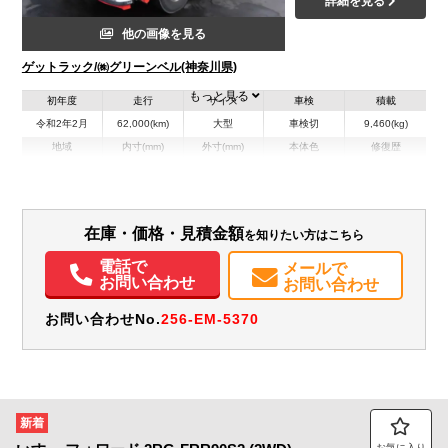
詳細を見る
他の画像を見る
ゲットラック/㈱グリーンベル(神奈川県)
もっと見る
初年度
走行
サイズ
車検
積載
令和2年2月
62,000(km)
大型
車検切
9,460(kg)
地域
内寸(mm)
外寸(mm)
本体色
修復歴
L:7,940
ブラック系
神奈川県
-
W:2,490
無
H:3,700
装備情報
在庫・価格・見積金額
を知りたい方はこちら
電話で
エアコン
パワステ
パワーウィンドウ
ABS
PMマフラー
Sリミッタ
メールで
お問い合わせ
お問い合わせ
お問い合わせNo.
256-EM-5370
新着
お気に入り