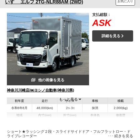
いすゞ
エルフ
2TG-NLR88AM (2WD)
お気に入り
支払総額：
ASK
詳細を見る
他の画像を見る
神奈川川崎店/㈱ヨシノ自動車(神奈川県)
もっと見る
初年度
走行
サイズ
車検
積載
令和6年6月
46,000(km)
２t-３t
抹消
2,000(kg)
地域
内寸(mm)
外寸(mm)
本体色
修復歴
L:3,150
その他
神奈川県
W:1,770
-
－
H:2,040
ショート★ラッシング２段・スライドサイドドア・フルフラットロー・ド
ライブレコーダー