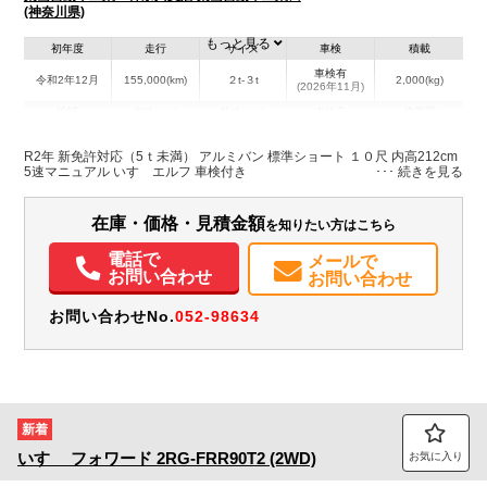
(神奈川県)
もっと見る
初年度
走行
サイズ
車検
積載
車検有
令和2年12月
155,000(km)
２t-３t
2,000(kg)
(2026年11月)
地域
内寸(mm)
外寸(mm)
本体色
修復歴
L:3,100
ブルー系
神奈川県
W:1,760
-
無
R2年 新免許対応（5ｔ未満） アルミバン 標準ショート １０尺 内高212cm
H:2,110
5速マニュアル いすゞエルフ 車検付き
在庫・価格・見積金額
を知りたい方はこちら
電話で
メールで
お問い合わせ
お問い合わせ
お問い合わせNo.
052-98634
新着
いすゞ
フォワード
2RG-FRR90T2 (2WD)
お気に入り