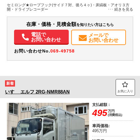
H:380
セミロング★ロープフック(サイド７対、後ろ４ヶ)・床縞板・アオリ３方
開・ドライブレコーダー
装備情報
在庫・価格・見積金額
を知りたい方はこちら
エアコン
パワステ
パワーウィンドウ
エアバッグ
集中ドアロック
電動格納ミラー
ETC
記録簿（一部含む）
メンテナンスノート（保証書）
電話で
メールで
お問い合わせ
お問い合わせ
お問い合わせNo.
069-49758
新着
いすゞ
エルフ
2RG-NMR88AN
お気に入り
支払総額：
495
万円
(消費税込)
車両価格:
495万円