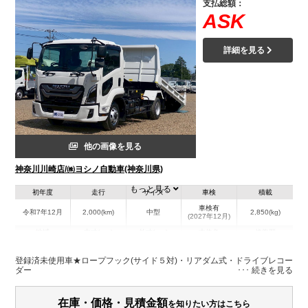
支払総額：
ASK
詳細を見る
他の画像を見る
神奈川川崎店/㈱ヨシノ自動車(神奈川県)
もっと見る
初年度
走行
サイズ
車検
積載
車検有
令和7年12月
2,000(km)
中型
2,850(kg)
(2027年12月)
地域
内寸(mm)
外寸(mm)
本体色
修復歴
L:4,000
その他
神奈川県
W:2,060
-
－
登録済未使用車★ロープフック(サイド５対)・リアダム式・ドライブレコー
H:230
ダー
装備情報
在庫・価格・見積金額
を知りたい方はこちら