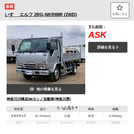
新着
いすゞ
エルフ
2RG-NKR88R (2WD)
お気に入り
支払総額：
ASK
詳細を見る
他の画像を見る
神奈川川崎店/㈱ヨシノ自動車(神奈川県)
もっと見る
初年度
走行
サイズ
車検
積載
令和5年5月
40,000(km)
３t超
抹消
4,000(kg)
地域
内寸(mm)
外寸(mm)
本体色
修復歴
L:3,540
その他
神奈川県
W:1,810
-
－