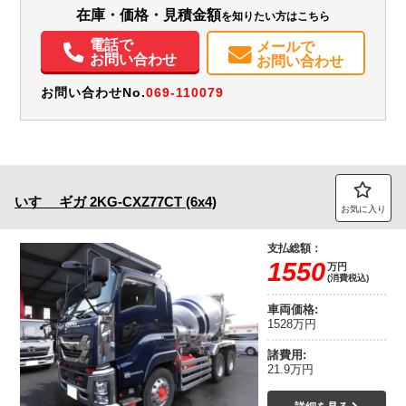
在庫・価格・見積金額
を知りたい方はこちら
エアコン
パワステ
パワーウィンドウ
エアバッグ
アルミホイール
集中ドアロック
電動格納ミラー
ETC
バックモニター
電話で
メールで
メンテナンスノート（保証書）
お問い合わせ
お問い合わせ
お問い合わせNo.
069-110079
いすゞ
ギガ
2KG-CXZ77CT (6x4)
お気に入り
支払総額：
1550
万円
(消費税込)
車両価格:
1528万円
諸費用:
21.9万円