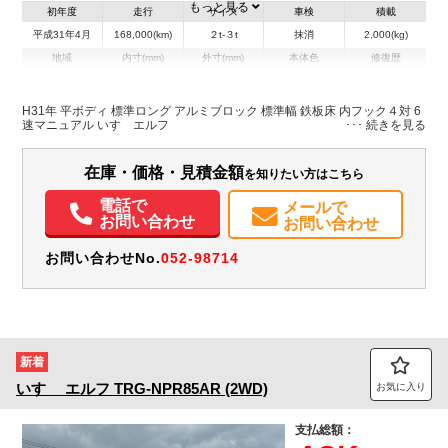
もっと見る
初年度
走行
サイズ
車検
積載
平成31年4月
168,000(km)
２t-３t
抹消
2,000(kg)
地域
内寸(mm)
外寸(mm)
本体色
修復歴
L:4,330
ブルー系
神奈川県
-
無
W:1,790
H31年 平ボディ 標準ロング アルミブロック 標準幅 鉄板床 内フック４対 6
速マニュアル いすゞエルフ
在庫・価格・見積金額
を知りたい方はこちら
電話で
メールで
お問い合わせ
お問い合わせ
お問い合わせNo.
052-98714
新着
いすゞ
エルフ
TRG-NPR85AR (2WD)
お気に入り
支払総額：