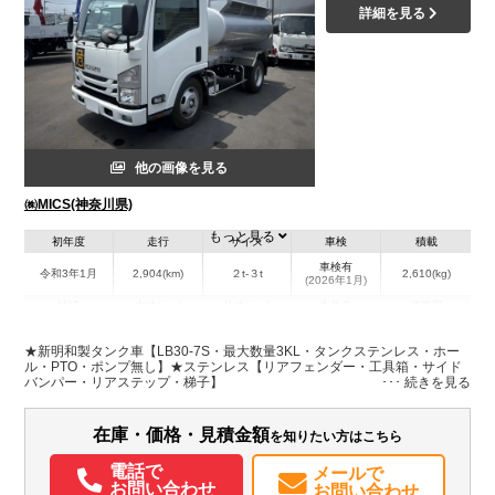
詳細を見る
他の画像を見る
㈱MICS(神奈川県)
もっと見る
初年度
走行
サイズ
車検
積載
車検有
令和3年1月
2,904(km)
２t-３t
2,610(kg)
(2026年1月)
地域
内寸(mm)
外寸(mm)
本体色
修復歴
L:4,990
ホワイト系
神奈川県
-
W:1,890
無
★新明和製タンク車【LB30-7S・最大数量3KL・タンクステンレス・ホー
H:2,320
ル・PTO・ポンプ無し】★ステンレス【リアフェンダー・工具箱・サイド
バンパー・リアステップ・梯子】
装備情報
在庫・価格・見積金額
を知りたい方はこちら
エアコン
パワステ
パワーウィンドウ
ABS
エアバッグ
電動格納ミラー
電話で
メールで
お問い合わせ
お問い合わせ