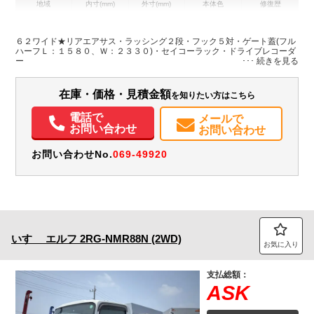
地域
内寸(mm)
外寸(mm)
本体色
修復歴
L:6,270
その他
神奈川県
W:2,410
-
－
H:2,400
６２ワイド★リアエアサス・ラッシング２段・フック５対・ゲート蓋(フル
ハーフＬ：１５８０、Ｗ：２３３０)・セイコーラック・ドライブレコーダ
ー
装備情報
エアコン
パワステ
パワーウィンドウ
エアバッグ
集中ドアロック
在庫・価格・見積金額
を知りたい方はこちら
電動格納ミラー
ETC
バックモニター
メンテナンスノート（保証書）
電話で
メールで
お問い合わせ
お問い合わせ
お問い合わせNo.
069-49920
いすゞ
エルフ
2RG-NMR88N (2WD)
お気に入り
支払総額：
ASK