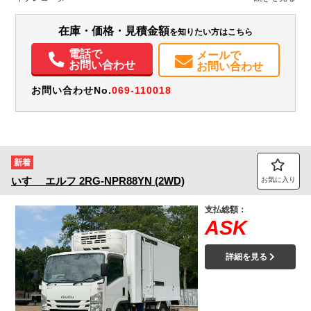
エアコン
パワステ
パワーウィンドウ
エアバッグ
集中ドアロック
在庫・価格・見積金額
を知りたい方はこちら
電動格納ミラー
ETC
電話で
メールで
お問い合わせ
お問い合わせ
お問い合わせNo.
069-110018
新着
いすゞ
エルフ
2RG-NPR88YN (2WD)
お気に入り
支払総額：
ASK
詳細を見る