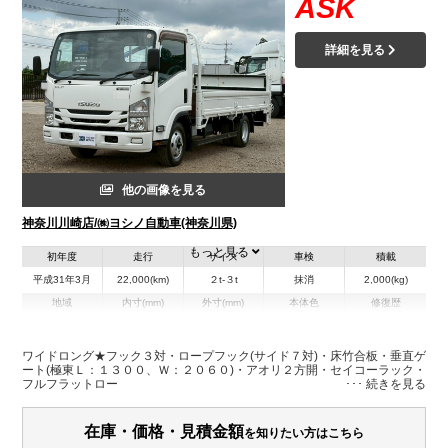
ASK
詳細を見る
他の画像を見る
神奈川川崎店/㈱ヨシノ自動車(神奈川県)
もっと見る
初年度
走行
サイズ
車検
積載
平成31年3月
22,000(km)
２t-３t
抹消
2,000(kg)
地域
内寸(mm)
外寸(mm)
本体色
修復歴
L:4,450
その他
神奈川県
W:2,080
-
－
H:380
ワイドロング★フック３対・ロープフック(サイド７対)・床竹合板・垂直ゲ
ート(極東Ｌ：１３００、Ｗ：２０６０)・アオリ２方開・セイコーラック・
フルフラットロー
装備情報
エアコン
パワステ
パワーウィンドウ
エアバッグ
集中ドアロック
在庫・価格・見積金額
を知りたい方はこちら
電動格納ミラー
ETC
メンテナンスノート（保証書）