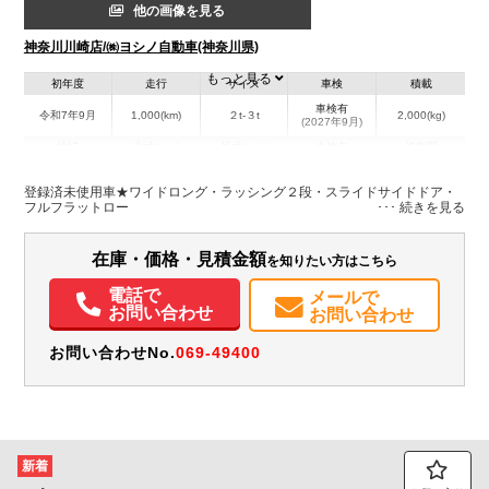
他の画像を見る
神奈川川崎店/㈱ヨシノ自動車(神奈川県)
もっと見る
初年度
走行
サイズ
車検
積載
車検有
令和7年9月
1,000(km)
２t-３t
2,000(kg)
(2027年9月)
地域
内寸(mm)
外寸(mm)
本体色
修復歴
L:4,480
その他
神奈川県
W:2,080
-
－
登録済未使用車★ワイドロング・ラッシング２段・スライドサイドドア・
H:2,160
フルフラットロー
装備情報
在庫・価格・見積金額
を知りたい方はこちら
エアコン
パワステ
パワーウィンドウ
エアバッグ
集中ドアロック
電話で
メールで
電動格納ミラー
ETC
バックモニター
お問い合わせ
お問い合わせ
お問い合わせNo.
069-49400
新着