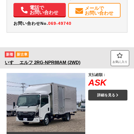
エアコン
パワステ
パワーウィンドウ
エアバッグ
集中ドアロック
電話で
メールで
電動格納ミラー
ETC
バックモニター
メンテナンスノート（保証書）
お問い合わせ
お問い合わせ
お問い合わせNo.
069-49740
新着
新古車
いすゞ
エルフ
2RG-NPR88AM (2WD)
お気に入り
支払総額：
ASK
詳細を見る