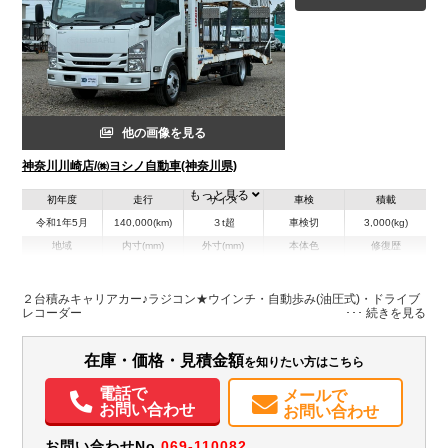
他の画像を見る
神奈川川崎店/㈱ヨシノ自動車(神奈川県)
もっと見る
初年度
走行
サイズ
車検
積載
令和1年5月
140,000(km)
３t超
車検切
3,000(kg)
地域
内寸(mm)
外寸(mm)
本体色
修復歴
L:5,650
その他
神奈川県
-
－
W:2,060
２台積みキャリアカー♪ラジコン★ウインチ・自動歩み(油圧式)・ドライブ
レコーダー
装備情報
エアコン
パワステ
パワーウィンドウ
エアバッグ
集中ドアロック
在庫・価格・見積金額
を知りたい方はこちら
電動格納ミラー
ETC
メンテナンスノート（保証書）
電話で
メールで
お問い合わせ
お問い合わせ
お問い合わせNo.
069-110082