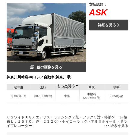
支払総額：
ASK
詳細を見る
他の画像を見る
神奈川川崎店/㈱ヨシノ自動車(神奈川県)
もっと見る
初年度
走行
サイズ
車検
積載
車検有
令和2年8月
307,000(km)
中型
2,350(kg)
(2026年8月)
地域
内寸(mm)
外寸(mm)
本体色
修復歴
L:6,230
その他
神奈川県
W:2,410
-
－
６２ワイド★リアエアサス・ラッシング２段・フック５対・格納ゲート(極
H:2,400
東Ｌ：１５７０、Ｗ：２３２０)・セイコーラック・アルミホイール・ドラ
イブレコーダー
装備情報