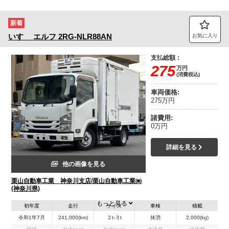
新着
いすゞ
エルフ
2RG-NLR88AN
お気に入り
支払総額：
275
万円
(消費税込)
車両価格:
275万円
諸費用:
0万円
詳細を見る
他の画像を見る
栗山自動車工業 神奈川支店/栗山自動車工業㈱
(神奈川県)
もっと見る
初年度
走行
サイズ
車検
積載
令和1年7月
241,000(km)
２t-３t
抹消
2,000(kg)