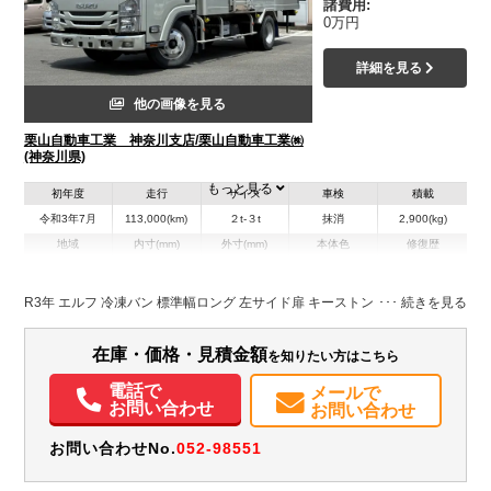
諸費用:
0万円
詳細を見る
他の画像を見る
栗山自動車工業 神奈川支店/栗山自動車工業㈱
(神奈川県)
もっと見る
初年度
走行
サイズ
車検
積載
令和3年7月
113,000(km)
２t-３t
抹消
2,900(kg)
地域
内寸(mm)
外寸(mm)
本体色
修復歴
L:4,580
シルバー系
神奈川県
W:1,640
-
無
H:1,840
R3年 エルフ 冷凍バン 標準幅ロング 左サイド扉 キーストン床
在庫・価格・見積金額
を知りたい方はこちら
電話で
メールで
お問い合わせ
お問い合わせ
お問い合わせNo.
052-98551