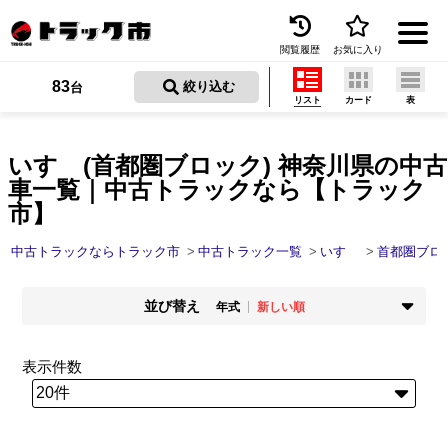
閲覧履歴
お気に入り
Menu
83
 絞り込む
台
リスト
カード
表
中古トラックを探す
トラック買取
いすゞ(首都圏ブロック) 神奈川県の中古
車一覧｜中古トラックなら【トラック
トラック市とは
市】
加盟店一覧
中古トラックならトラック市
中古トラック一覧
いすゞ
首都圏ブロ
お問い合わせ
並び替え
年式
新しい順
お気に入り
掲載時期
年式
新着順
古い順
新しい順
古い順
表示件数
閲覧履歴
走行距離
価格
少ない順
多い順
安い順
高い順
保存した検索条件
積載量
車検残