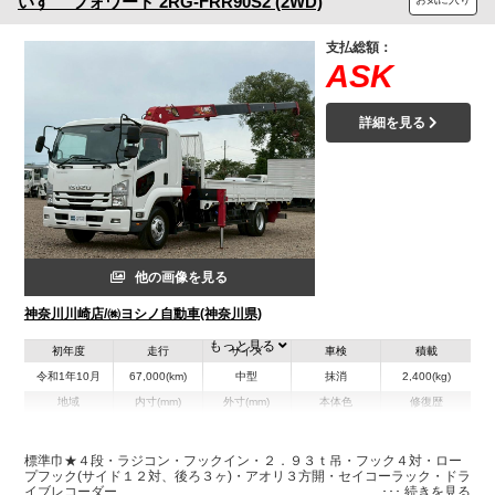
いすゞ
フォワード
2RG-FRR90S2 (2WD)
支払総額：
ASK
詳細を見る
他の画像を見る
神奈川川崎店/㈱ヨシノ自動車(神奈川県)
もっと見る
初年度
走行
サイズ
車検
積載
令和1年10月
67,000(km)
中型
抹消
2,400(kg)
地域
内寸(mm)
外寸(mm)
本体色
修復歴
L:5,560
その他
神奈川県
W:2,160
-
－
H:400
標準巾★４段・ラジコン・フックイン・２．９３ｔ吊・フック４対・ロー
プフック(サイド１２対、後ろ３ヶ)・アオリ３方開・セイコーラック・ドラ
イブレコーダー
装備情報