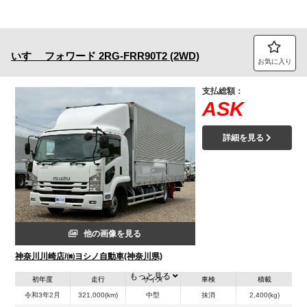
いすゞ
フォワード
2RG-FRR90T2 (2WD)
お気に入り
支払総額：
ASK
詳細を見る
他の画像を見る
神奈川川崎店/㈱ヨシノ自動車(神奈川県)
もっと見る
初年度
走行
サイズ
車検
積載
令和3年2月
321,000(km)
中型
抹消
2,400(kg)