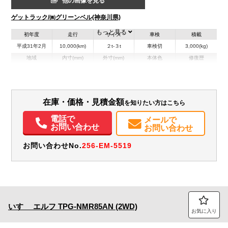
他の画像を見る
ゲットラック/㈱グリーンベル(神奈川県)
もっと見る
初年度
走行
サイズ
車検
積載
平成31年2月
10,000(km)
２t-３t
車検切
3,000(kg)
地域
内寸(mm)
外寸(mm)
本体色
修復歴
L:5,270
ホワイト系
神奈川県
-
W:1,880
無
H:2,840
装備情報
在庫・価格・見積金額
を知りたい方はこちら
電話で
エアコン
パワステ
パワーウィンドウ
ABS
ETC
PMマフラー
メールで
お問い合わせ
お問い合わせ
お問い合わせNo.
256-EM-5519
いすゞ
エルフ
TPG-NMR85AN (2WD)
お気に入り