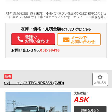
地域
内寸(mm)
外寸(mm)
本体色
修復歴
L:3,000
ホワイト系
神奈川県
W:1,660
-
無
H:1,760
R1年 新免許対応（5ｔ未満） 冷凍バン 東プレ低温ｰ30℃設定 標準10尺ショ
ート 床アルミ縞板 サイド扉 5速マニュアル いすゞエルフ
在庫・価格・見積金額
を知りたい方はこちら
電話で
メールで
お問い合わせ
お問い合わせ
お問い合わせNo.
052-99496
新着
いすゞ
エルフ
TPG-NPR85N (2WD)
お気に入り
支払総額：
ASK
詳細を見る