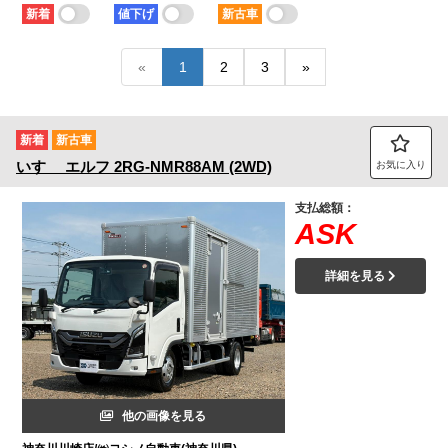
少ない順
多い順
短い順
長い順
新着
値下げ
新古車
トラック市FC会員専用ページはこちら
ログイン
«
1
2
3
»
新着
新古車
いすゞ
エルフ
2RG-NMR88AM (2WD)
お気に入り
支払総額：
ASK
詳細を見る
他の画像を見る