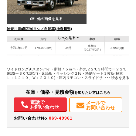
他の画像を見る
神奈川川崎店/㈱ヨシノ自動車(神奈川県)
もっと見る
初年度
走行
サイズ
車検
積載
車検有
令和1年10月
176,000(km)
３t超
3,550(kg)
(2027年2月)
地域
内寸(mm)
外寸(mm)
本体色
修復歴
L:4,340
その他
神奈川県
W:1,980
-
－
ワイドロング★スタンバイ・断熱７５ｍｍ・外気２２℃３時間でー２２℃
H:1,840
確認(ー３０℃設定)・床縞板・ラッシング２段・格納ゲート３枚折(極東
Ｌ：１２１０、Ｗ：２０４０)・庫内リモコン・スライドサイドドア
装備情報
在庫・価格・見積金額
を知りたい方はこちら
エアコン
パワステ
パワーウィンドウ
エアバッグ
集中ドアロック
電動格納ミラー
バックモニター
電話で
メールで
お問い合わせ
お問い合わせ
お問い合わせNo.
069-49961