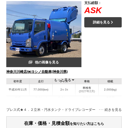
支払総額：
ASK
詳細を見る
他の画像を見る
神奈川川崎店/㈱ヨシノ自動車(神奈川県)
もっと見る
初年度
走行
サイズ
車検
積載
車検有
平成30年11月
77,000(km)
２t-３t
2,000(kg)
(2027年2月)
地域
内寸(mm)
外寸(mm)
本体色
修復歴
その他
神奈川県
-
-
－
プレス式★４．２立米・汚水タンク・ドライブレコーダー
装備情報
在庫・価格・見積金額
を知りたい方はこちら
エアコン
パワステ
パワーウィンドウ
エアバッグ
集中ドアロック