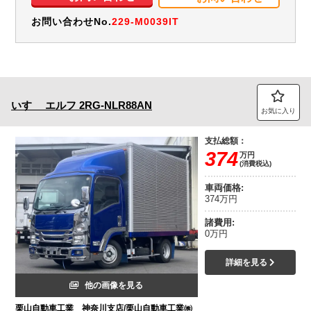
お問い合わせNo.
229-M0039IT
いすゞ
エルフ
2RG-NLR88AN
お気に入り
支払総額：
374
万円
(消費税込)
車両価格:
374万円
諸費用:
0万円
詳細を見る
他の画像を見る
栗山自動車工業 神奈川支店/栗山自動車工業㈱