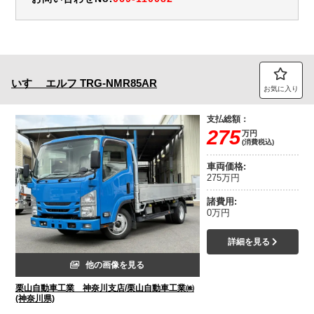
いすゞ
エルフ
TRG-NMR85AR
お気に入り
支払総額：
275
万円
(消費税込)
車両価格:
275万円
諸費用:
0万円
詳細を見る
他の画像を見る
栗山自動車工業 神奈川支店/栗山自動車工業㈱
(神奈川県)