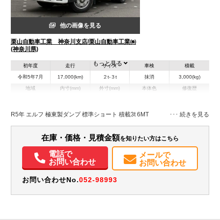
他の画像を見る
栗山自動車工業 神奈川支店/栗山自動車工業㈱
(神奈川県)
もっと見る
初年度
走行
サイズ
車検
積載
令和5年7月
17,000(km)
２t-３t
抹消
3,000(kg)
地域
内寸(mm)
外寸(mm)
本体色
修復歴
L:3,050
ホワイト系
神奈川県
W:1,590
-
無
H:370
R5年 エルフ 極東製ダンプ 標準ショート 積載3t 6MT
在庫・価格・見積金額
を知りたい方はこちら
電話で
メールで
お問い合わせ
お問い合わせ
お問い合わせNo.
052-98993