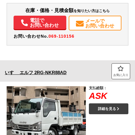
装備情報
在庫・価格・見積金額
を知りたい方はこちら
エアコン
パワステ
パワーウィンドウ
エアバッグ
集中ドアロック
電動格納ミラー
ETC
バックモニター
メンテナンスノート（保証書）
電話で
メールで
お問い合わせ
お問い合わせ
お問い合わせNo.
069-110156
いすゞ
エルフ
2RG-NKR88AD
お気に入り
支払総額：
ASK
詳細を見る