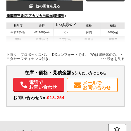
他の画像を見る
新潟燕三条店/アカツカ自販㈱(新潟県)
もっと見る
初年度
走行
サイズ
車検
積載
令和3年4月
42,768(km)
バン
抹消
400(kg)
地域
内寸(mm)
外寸(mm)
本体色
修復歴
L:4,240
ホワイト系
新潟県
-
W:1,690
無
H:1,519
トヨタ プロボックスバン DXコンフォートです。 PWは運転席のみ。ト
ヨタセーフティセンス付き。
装備情報
在庫・価格・見積金額
を知りたい方はこちら
エアコン
パワステ
パワーウィンドウ
ABS
エアバッグ
集中ドアロック
電話で
メールで
お問い合わせ
お問い合わせ
お問い合わせNo.
018-254