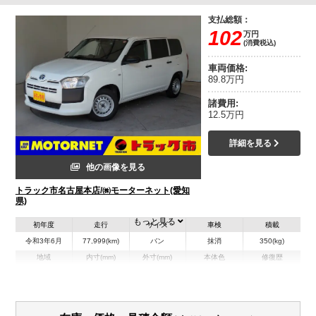
支払総額：
102
万円
(消費税込)
車両価格:
89.8万円
諸費用:
12.5万円
詳細を見る
他の画像を見る
トラック市名古屋本店/㈱モーターネット(愛知
県)
もっと見る
初年度
走行
サイズ
車検
積載
令和3年6月
77,999(km)
バン
抹消
350(kg)
地域
内寸(mm)
外寸(mm)
本体色
修復歴
その他
愛知県
-
-
無
装備情報