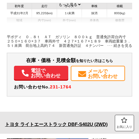
もっと見る
初年度
走行
サイズ
車検
積載
平成31年2月
95,220(km)
１t未満
抹消
800(kg)
地域
内寸(mm)
外寸(mm)
本体色
修復歴
L:2,500
L:4,270
ホワイト系
兵庫県
W:1,600
W:1,670
無
H:370
H:1,890
平ボディ ０．８ｔ ＡＴ ガソリン ８００ｋｇ 普通免許荷台内寸
２５０×１６０×３７ 車両外寸 ４２７×１６７×１８９ 車両総重量３．
５ｔ未満 荷台地上高約７４ 新普通免許証 ４ナンバー エンジン型式
装備情報
３ＳＺ １５００ＣＣ 小型 トラック
エアコン
パワステ
ABS
エアバッグ
ETC
在庫・価格・見積金額
を知りたい方はこちら
電話で
メールで
お問い合わせ
お問い合わせ
お問い合わせNo.
231-1764
トヨタ
ライトエーストラック
DBF-S402U (2WD)
お気に入り