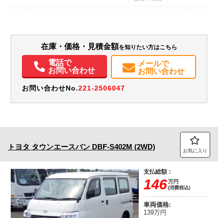
地域
内寸(mm)
外寸(mm)
本体色
修復歴
その他
愛知県
-
-
有
装備情報
在庫・価格・見積金額
を知りたい方はこちら
電話で
エアコン
パワステ
パワーウィンドウ
ABS
エアバッグ
ETC
メールで
お問い合わせ
お問い合わせ
お問い合わせNo.
221-2506047
トヨタ
タウンエースバン
DBF-S402M (2WD)
お気に入り
支払総額：
146
万円
(消費税込)
車両価格:
139万円