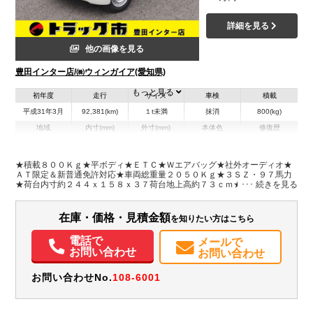
詳細を見る
他の画像を見る
豊田インター店/㈱ウィンガイア(愛知県)
もっと見る
初年度
走行
サイズ
車検
積載
平成31年3月
92,381(km)
１t未満
抹消
800(kg)
地域
内寸(mm)
外寸(mm)
本体色
修復歴
L:2,440
L:4,270
ホワイト系
愛知県
W:1,580
W:1,670
無
H:370
H:1,890
★積載８００Ｋｇ★平ボディ★ＥＴＣ★Ｗエアバッグ★社外オーディオ★
ＡＴ限定＆新普通免許対応★車両総重量２０５０Ｋｇ★３ＳＺ・９７馬力
★荷台内寸約２４４ｘ１５８ｘ３７荷台地上高約７３ｃｍ★保証書・取
装備情報
説・スペアキー★フロアマット★荷台仕上げ塗装済み
エアコン
パワステ
ABS
エアバッグ
アルミホイール
ETC
在庫・価格・見積金額
を知りたい方はこちら
取扱説明書（一部含む）
メンテナンスノート（保証書）
電話で
メールで
お問い合わせ
お問い合わせ
お問い合わせNo.
108-6001