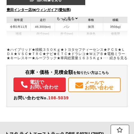
他の画像を見る
豊田インター店/㈱ウィンガイア(愛知県)
もっと見る
初年度
走行
サイズ
車検
積載
令和1年11月
46,300(km)
バン
抹消
350(kg)
地域
内寸(mm)
外寸(mm)
本体色
修復歴
L:4,240
ホワイト系
愛知県
-
W:1,690
無
H:1,520
★ハイブリッド★積載３５０Ｋｇ★トヨタセフティーセンス★ＰＣＳ★Ｌ
ＤＡ★ＶＳＣ★ＴＲＣ★ナビ★ＥＴＣ★ドラレコ★ＷエアＢ★電格ミラー
★キーレスキー★ルーフラック★車両総重量１６３５Ｋｇ★１ＮＺエンジ
装備情報
ン７５馬力★荷室内寸約１８１ｘ１４２ｘ９３★保証書・取説・スペアキ
ー★ナビ型式ＣＮ－Ｂ３０１Ｂ★フロアマット・バイザー★ＰＷ前席のみ
エアコン
パワステ
パワーウィンドウ
ABS
エアバッグ
集中ドアロック
在庫・価格・見積金額
を知りたい方はこちら
電動格納ミラー
カーナビ
ETC
ドラレコ
取扱説明書（一部含む）
メンテナンスノート（保証書）
電話で
メールで
お問い合わせ
お問い合わせ
お問い合わせNo.
108-5039
トヨタ
ライトエーストラック
DBF-S402U (2WD)