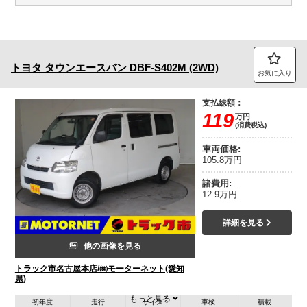
トヨタ
タウンエースバン
DBF-S402M (2WD)
お気に入り
支払総額：
119
万円
(消費税込)
車両価格:
105.8万円
諸費用:
12.9万円
詳細を見る
他の画像を見る
トラック市名古屋本店/㈱モーターネット(愛知
県)
もっと見る
初年度
走行
サイズ
車検
積載