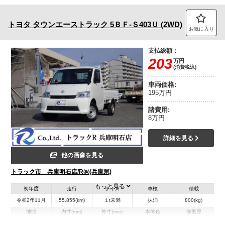
トヨタ
タウンエーストラック
5ＢＦ-Ｓ403Ｕ (2WD)
お気に入り
支払総額：
203
万円
(消費税込)
車両価格:
195万円
諸費用:
8万円
詳細を見る
他の画像を見る
トラック市 兵庫明石店/R㈱(兵庫県)
もっと見る
初年度
走行
サイズ
車検
積載
令和2年11月
55,855(km)
１t未満
抹消
800(kg)
地域
内寸(mm)
外寸(mm)
本体色
修復歴
L:2,500
L:4,290