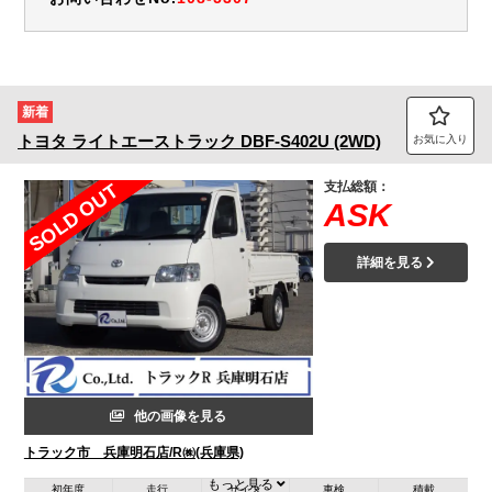
新着
トヨタ
ライトエーストラック
DBF-S402U (2WD)
お気に入り
支払総額：
SOLD OUT
ASK
詳細を見る
他の画像を見る
トラック市 兵庫明石店/R㈱(兵庫県)
もっと見る
初年度
走行
サイズ
車検
積載