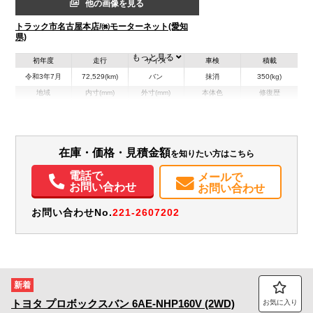
他の画像を見る
トラック市名古屋本店/㈱モーターネット(愛知
県)
もっと見る
初年度
走行
サイズ
車検
積載
令和3年7月
72,529(km)
バン
抹消
350(kg)
地域
内寸(mm)
外寸(mm)
本体色
修復歴
その他
愛知県
-
-
無
装備情報
在庫・価格・見積金額
を知りたい方はこちら
エアコン
パワステ
パワーウィンドウ
ABS
エアバッグ
集中ドアロック
電話で
メールで
電動格納ミラー
カーナビ
ETC
バックモニター
お問い合わせ
お問い合わせ
お問い合わせNo.
221-2607202
新着
トヨタ
プロボックスバン
6AE-NHP160V (2WD)
お気に入り