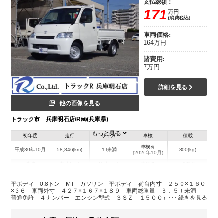
支払総額：
171
万円
(消費税込)
車両価格:
164万円
諸費用:
7万円
詳細を見る
他の画像を見る
トラック市 兵庫明石店/R㈱(兵庫県)
もっと見る
初年度
走行
サイズ
車検
積載
車検有
平成30年10月
58,846(km)
１t未満
800(kg)
(2026年10月)
地域
内寸(mm)
外寸(mm)
本体色
修復歴
L:2,500
L:4,270
ホワイト系
兵庫県
W:1,600
W:1,670
無
平ボディ 0.8トン MT ガソリン 平ボディ 荷台内寸 ２５０×１６０
H:360
H:1,890
×３６ 車両外寸 ４２７×１６７×１８９ 車両総重量 ３．５ｔ未満
普通免許 ４ナンバー エンジン型式 ３ＳＺ １５００ｃｃ 保証付
小型 トラック
装備情報