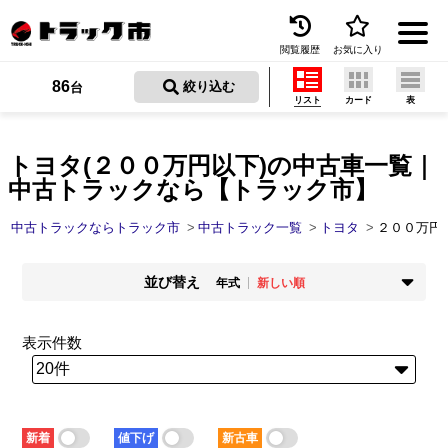
閲覧履歴
お気に入り
Menu
86
 絞り込む
台
リスト
カード
表
中古トラックを探す
トラック買取
トヨタ(２００万円以下)の中古車一覧｜
中古トラックなら【トラック市】
トラック市とは
中古トラックならトラック市
中古トラック一覧
トヨタ
２００万円
加盟店一覧
並び替え
お問い合わせ
年式
新しい順
掲載時期
年式
お気に入り
新着順
古い順
新しい順
古い順
表示件数
走行距離
価格
閲覧履歴
少ない順
多い順
安い順
高い順
積載量
車検残
保存した検索条件
少ない順
多い順
短い順
長い順
新着
値下げ
新古車