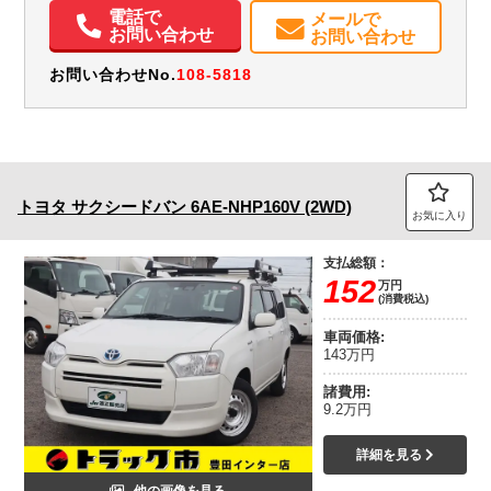
取扱説明書（一部含む）
メンテナンスノート（保証書）
電話で
メールで
お問い合わせ
お問い合わせ
お問い合わせNo.
108-5818
トヨタ
サクシードバン
6AE-NHP160V (2WD)
お気に入り
支払総額：
152
万円
(消費税込)
車両価格:
143万円
諸費用:
9.2万円
詳細を見る