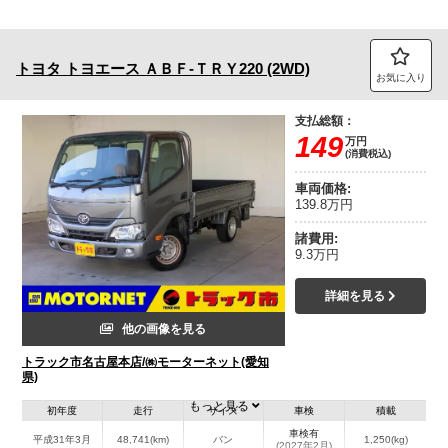
トヨタ
トヨエース
ＡＢＦ-ＴＲＹ220 (2WD)
お気に入り
支払総額：
149
万円
(消費税込)
車両価格:
139.8万円
諸費用:
9.3万円
詳細を見る
他の画像を見る
トラック市名古屋本店/㈱モーターネット(愛知
県)
もっと見る
初年度
走行
サイズ
車検
積載
車検有
平成31年3月
48,741(km)
バン
1,250(kg)
(2027年2月)