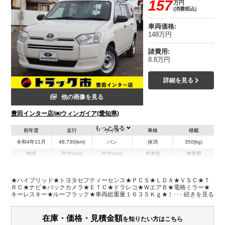
157
万円
(消費税込)
車両価格:
148万円
諸費用:
8.8万円
詳細を見る
他の画像を見る
豊田インター店/㈱ウィンガイア(愛知県)
もっと見る
初年度
走行
サイズ
車検
積載
令和4年11月
48,730(km)
バン
抹消
350(kg)
地域
内寸(mm)
外寸(mm)
本体色
修復歴
L:1,810
L:4,240
ホワイト系
愛知県
W:1,370
W:1,690
無
H:910
H:1,520
★ハイブリッド★トヨタセフティーセンス★ＰＣＳ★ＬＤＡ★ＶＳＣ★Ｔ
ＲＣ★ナビ★バックカメラ★ＥＴＣ★ドラレコ★ＷエアＢ★電格ミラー★
キーレスキー★ルーフラック★車両総重量１６３５Ｋｇ★１ＮＺエンジン
装備情報
７５馬力★荷室内寸約１８１ｘ１３７ｘ９１★保証書・取説・スペアキー
★ナビ型式ＡＶＮ－ＬＢＳ０１★フロアマット・バイザー※ＰＷ前席のみ
エアコン
パワステ
パワーウィンドウ
ABS
エアバッグ
集中ドアロック
在庫・価格・見積金額
を知りたい方はこちら
電動格納ミラー
カーナビ
ETC
バックモニター
ドラレコ