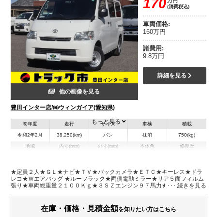
170
万円
(消費税込)
車両価格:
160万円
諸費用:
9.8万円
詳細を見る
他の画像を見る
豊田インター店/㈱ウィンガイア(愛知県)
もっと見る
初年度
走行
サイズ
車検
積載
令和2年2月
38,250(km)
バン
抹消
750(kg)
地域
内寸(mm)
外寸(mm)
本体色
修復歴
L:2,110
L:4,040
ホワイト系
愛知県
W:1,500
W:1,660
無
H:1,290
H:1,900
★定員２人★ＧＬ★ナビ★ＴＶ★バックカメラ★ＥＴＣ★キーレス★ドラ
レコ★Ｗエアバッグ ★ルーフラック★両側電動ミラー★リア５面フィルム
張り★車両総重量２１００Ｋｇ★３ＳＺエンジン９７馬力★荷台内寸約２
装備情報
１１×１５０×１２９荷台地上高約５６ｃｍ★フロアマット＆バイザー★ナ
ビ型式ＣＮ-ＲＥ０６ＷＤ★保証書・記録簿４枚・取説・スペアキー
エアコン
パワステ
パワーウィンドウ
ABS
エアバッグ
集中ドアロック
在庫・価格・見積金額
を知りたい方はこちら
カーナビ
TV
ETC
バックモニター
記録簿（一部含む）