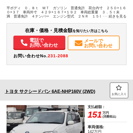
ホワイト系
兵庫県
W:1,600
W:1,670
無
H:370
H:1,920
平ボディ ０．８ｔ ＭＴ ガソリン 普通免許 荷台内寸 ２５０×１６
０×３７ 車両外寸 ４２９×１６７×１９２ 車両総重量 ３．５ｔ未
満 普通免許 ４ナンバー エンジン型式 ２ＮＲ １５００ｃｃ 保証
装備情報
付 小型 トラック
エアコン
パワステ
ABS
エアバッグ
在庫・価格・見積金額
を知りたい方はこちら
電話で
メールで
お問い合わせ
お問い合わせ
お問い合わせNo.
231-2088
トヨタ
サクシードバン
6AE-NHP160V (2WD)
お気に入り
支払総額：
151
万円
(消費税込)
車両価格:
142万円