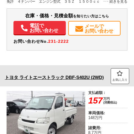
免許 ４ナンバー エンジン型式 ３ＳＺ １５００ｃｃ 保証付 小
装備情報
型 トラック
エアコン
パワステ
ABS
エアバッグ
カーナビ
ドラレコ
在庫・価格・見積金額
を知りたい方はこちら
電話で
メールで
お問い合わせ
お問い合わせ
お問い合わせNo.
231-2222
トヨタ
ライトエーストラック
DBF-S402U (2WD)
お気に入り
支払総額：
157
万円
(消費税込)
車両価格:
148万円
諸費用:
8.7万円