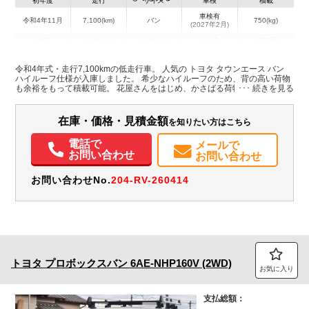
初年度
走行
サイズ
車検
積載
車検有
令和4年11月
7,100(km)
バン
750(kg)
(2027年2月)
地域
内寸(mm)
外寸(mm)
本体色
修復歴
L:4,060
ホワイト系
千葉県
-
W:1,660
無
令和4年式・走行7,100kmの低走行車。 人気の トヨタ タウンエース バン
H:2,300
ハイルーフ仕様が入庫しました。 希少なハイルーフのため、背の高い荷物
も余裕をもって積載可能。 花屋さんをはじめ、かさばる荷物や長尺物を扱
う方に最適な一台です。 扱いやすいサイズ感と高い実用性を兼ね備えた、
装備情報
注目度の高い車両です。
在庫・価格・見積金額
を知りたい方はこちら
エアコン
パワステ
ABS
電話で
メールで
お問い合わせ
お問い合わせ
お問い合わせNo.
204-RV-260414
トヨタ
プロボックスバン
6AE-NHP160V (2WD)
お気に入り
支払総額：