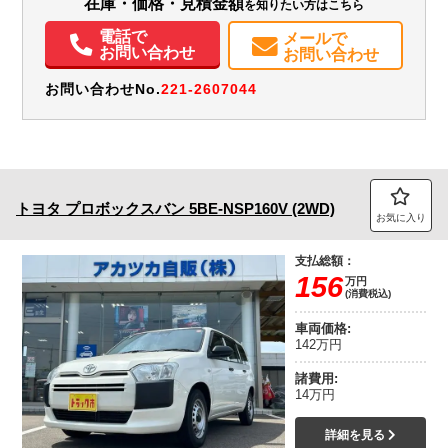
在庫・価格・見積金額
を知りたい方はこちら
エアコン
パワステ
パワーウィンドウ
ABS
エアバッグ
集中ドアロック
電話で
メールで
カーナビ
ETC
ドラレコ
お問い合わせ
お問い合わせ
お問い合わせNo.
221-2607044
トヨタ
プロボックスバン
5BE-NSP160V (2WD)
お気に入り
支払総額：
156
万円
(消費税込)
車両価格:
142万円
諸費用:
14万円
詳細を見る