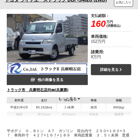
お気に入り
支払総額：
160
万円
(消費税込)
車両価格:
152万円
諸費用:
8万円
詳細を見る
他の画像を見る
トラック市 兵庫明石店/R㈱(兵庫県)
もっと見る
初年度
走行
サイズ
車検
積載
平成31年4月
85,162(km)
１t未満
抹消
800(kg)
地域
内寸(mm)
外寸(mm)
本体色
修復歴
L:2,500
L:4,270
シルバー系
兵庫県
W:1,600
W:1,670
有
H:370
H:1,890
平ボディ ０．８トン ＡＴ ガソリン 荷台内寸 ２５０×１６０×３
７ 車両外寸 ４２７×１６７×１８９ 車両総重量 ３．５ｔ未満 普通