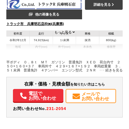
詳細を見る
他の画像を見る
トラック市 兵庫明石店/R㈱(兵庫県)
もっと見る
初年度
走行
サイズ
車検
積載
令和2年12月
74,915(km)
１t未満
抹消
800(kg)
地域
内寸(mm)
外寸(mm)
本体色
修復歴
L:2,500
L:4,290
ホワイト系
兵庫県
W:1,600
W:1,670
無
H:370
H:1,920
平ボディ ０．８ｔ ＭＴ ガソリン 普通免許 ＸＥＤ 荷台内寸 ２
５０×１６０×３７ 車両外寸 ４２９×１６７×１９２ 車両総重量 ３．
５ｔ未満 普通免許 ４ナンバー エンジン型式 ２ＮＲ １５００ｃ
装備情報
ｃ 保証付 小型 トラック
エアコン
パワステ
パワーウィンドウ
ABS
エアバッグ
集中ドアロック
在庫・価格・見積金額
を知りたい方はこちら
カーナビ
TV
電話で
メールで
お問い合わせ
お問い合わせ
お問い合わせNo.
231-2054