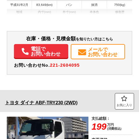
平成31年2月
83,649(km)
バン
抹消
750(kg)
地域
内寸(mm)
外寸(mm)
本体色
修復歴
その他
愛知県
-
-
無
装備情報
在庫・価格・見積金額
を知りたい方はこちら
エアコン
パワステ
パワーウィンドウ
ABS
エアバッグ
集中ドアロック
電話で
メールで
お問い合わせ
お問い合わせ
お問い合わせNo.
221-2604095
トヨタ
ダイナ
ABF-TRY230 (2WD)
お気に入り
支払総額：
199
万円
(消費税込)