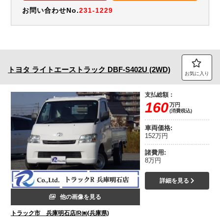
お問い合わせNo.
231-1229
トヨタ
ライトエーストラック
DBF-S402U (2WD)
お気に入り
支払総額：
160
万円
(消費税込)
車両価格:
152万円
諸費用:
8万円
詳細を見る
他の画像を見る
トラック市 兵庫明石店/R㈱(兵庫県)