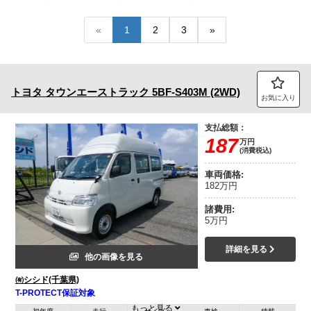
トラック市FC会員専用ページはこちら
«
1
2
3
»
ログイン
トヨタ
タウンエーストラック
5BF-S403M (2WD)
お気に入り
支払総額：
187
万円
(消費税込)
車両価格:
182万円
諸費用:
5万円
詳細を見る
他の画像を見る
㈲シシド(千葉県)
T-PROTECT保証対象
もっと見る