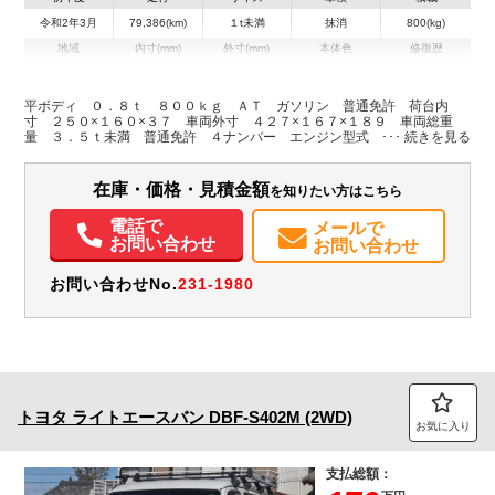
令和2年3月
79,386(km)
１t未満
抹消
800(kg)
地域
内寸(mm)
外寸(mm)
本体色
修復歴
L:2,500
L:4,270
ホワイト系
兵庫県
W:1,600
W:1,670
無
H:370
H:1,890
平ボディ ０．８ｔ ８００ｋｇ ＡＴ ガソリン 普通免許 荷台内
寸 ２５０×１６０×３７ 車両外寸 ４２７×１６７×１８９ 車両総重
量 ３．５ｔ未満 普通免許 ４ナンバー エンジン型式 ３ＳＺ １５
装備情報
００ｃｃ 保証付 小型 トラック
エアコン
パワステ
ABS
エアバッグ
ETC
在庫・価格・見積金額
を知りたい方はこちら
電話で
メールで
お問い合わせ
お問い合わせ
お問い合わせNo.
231-1980
トヨタ
ライトエースバン
DBF-S402M (2WD)
お気に入り
支払総額：