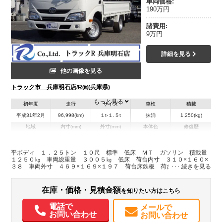
車両価格:
190万円
諸費用:
9万円
詳細を見る
他の画像を見る
トラック市 兵庫明石店/R㈱(兵庫県)
もっと見る
初年度
走行
サイズ
車検
積載
平成31年2月
96,998(km)
１t-１.５t
抹消
1,250(kg)
地域
内寸(mm)
外寸(mm)
本体色
修復歴
L:3,100
L:4,690
ホワイト系
兵庫県
W:1,600
W:1,690
無
H:380
H:1,970
平ボディ １．２５トン １０尺 標準 低床 ＭＴ ガソリン 積載量
１２５０㎏ 車両総重量 ３００５㎏ 低床 荷台内寸 ３１０×１６０×
３８ 車両外寸 ４６９×１６９×１９７ 荷台床鉄板 荷台地上高約７０
装備情報
㎝ ３方開 １０尺 ５ＭＴフォグ ＥＴＣ
エアコン
パワステ
パワーウィンドウ
ABS
エアバッグ
ETC
在庫・価格・見積金額
を知りたい方はこちら
電話で
メールで
お問い合わせ
お問い合わせ