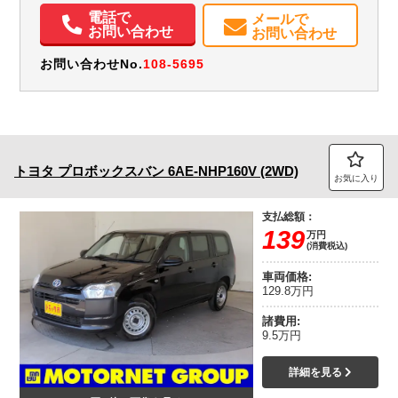
取扱説明書（一部含む）
メンテナンスノート（保証書）
電話で
メールで
お問い合わせ
お問い合わせ
お問い合わせNo.
108-5695
トヨタ
プロボックスバン
6AE-NHP160V (2WD)
お気に入り
支払総額：
139
万円
(消費税込)
車両価格:
129.8万円
諸費用:
9.5万円
詳細を見る