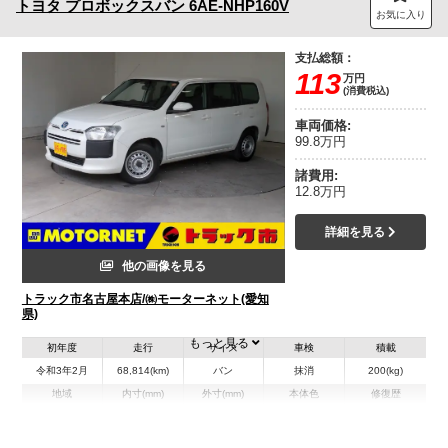
トヨタ
プロボックスバン
6AE-NHP160V
お気に入り
支払総額：
113
万円
(消費税込)
車両価格:
99.8万円
諸費用:
12.8万円
詳細を見る
他の画像を見る
トラック市名古屋本店/㈱モーターネット(愛知
県)
もっと見る
初年度
走行
サイズ
車検
積載
令和3年2月
68,814(km)
バン
抹消
200(kg)
地域
内寸(mm)
外寸(mm)
本体色
修復歴
ホワイト系
愛知県
-
-
無