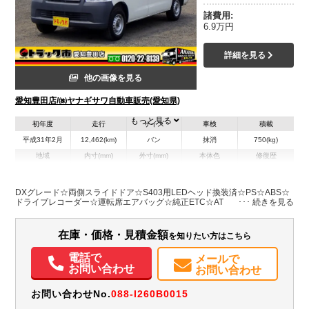
諸費用:
6.9万円
詳細を見る
他の画像を見る
愛知豊田店/㈱ヤナギサワ自動車販売(愛知県)
もっと見る
初年度
走行
サイズ
車検
積載
平成31年2月
12,462(km)
バン
抹消
750(kg)
地域
内寸(mm)
外寸(mm)
本体色
修復歴
L:1,760
L:4,040
ホワイト系
愛知県
W:1,490
W:1,660
無
H:1,300
H:1,900
DXグレード☆両側スライドドア☆S403用LEDヘッド換装済☆PS☆ABS☆
ドライブレコーダー☆運転席エアバッグ☆純正ETC☆AT
装備情報
在庫・価格・見積金額
を知りたい方はこちら
エアコン
パワステ
ABS
エアバッグ
ETC
ドラレコ
電話で
メールで
お問い合わせ
お問い合わせ
お問い合わせNo.
088-I260B0015