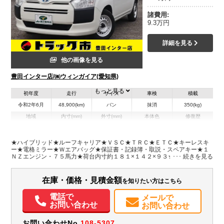
諸費用:
9.3万円
詳細を見る
他の画像を見る
豊田インター店/㈱ウィンガイア(愛知県)
もっと見る
初年度
走行
サイズ
車検
積載
令和2年6月
48,900(km)
バン
抹消
350(kg)
地域
内寸(mm)
外寸(mm)
本体色
修復歴
L:4,240
ホワイト系
愛知県
-
W:1,690
無
H:1,520
★ハイブリッド★ルーフキャリア★ＶＳＣ★ＴＲＣ★ＥＴＣ★キーレスキ
ー★電格ミラー★Ｗエアバッグ★保証書・記録簿・取説・スペアキー★１
ＮＺエンジン・７５馬力★荷台内寸約１８１×１４２×９３★ＰＷ前席のみ
装備情報
★フロアマット・サイドバイザー※トヨタセーフティセンスレス
エアコン
パワステ
パワーウィンドウ
ABS
エアバッグ
集中ドアロック
在庫・価格・見積金額
を知りたい方はこちら
電動格納ミラー
ETC
記録簿（一部含む）
取扱説明書（一部含む）
メンテナンスノート（保証書）
電話で
メールで
お問い合わせ
お問い合わせ
お問い合わせNo.
108-5307