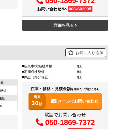
050-1869-7372
お問い合わせNo
008-S02935
詳細を見る
お気に入り追加
新規車検/継続車検
無し
定期点検整備
無し
保証（部分保証）
無し
積載
在庫・価格・見積金額
を知りたい方はこちら
(kg)
簡単
復歴
メールで
お問い合わせ
30
秒
無
電話でお問い合わせ
050-1869-7372