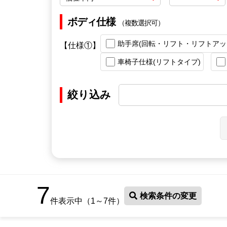
ボディ仕様
（複数選択可）
助手席(回転・リフト・リフトアッ
【仕様①】
車椅子仕様(リフトタイプ)
絞り込み
7
検索条件の変更
件表示中（1～7件）