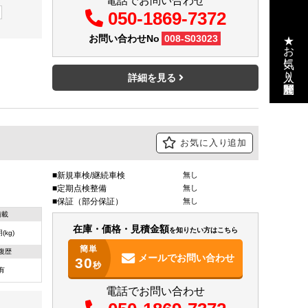
電話でお問い合わせ
050-1869-7372
★お気に入り・閲覧履歴
お問い合わせNo
008-S03023
詳細を見る
お気に入り追加
新規車検/継続車検
無し
定期点検整備
無し
保証（部分保証）
無し
積載
在庫・価格・見積金額
を知りたい方はこちら
(kg)
簡単
復歴
メールで
お問い合わせ
30
秒
有
電話でお問い合わせ