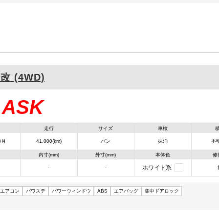
K改 (4WD)
ASK
：
走行
サイズ
車検
8月
41,000(km)
バン
抹消
不明
内寸(mm)
外寸(mm)
本体色
修
ホワイト系
-
-
エアコン
パワステ
パワーウィンドウ
ABS
エアバッグ
集中ドアロック