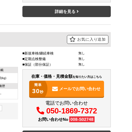
詳細を見る
お気に入り追加
新規車検/継続車検
無し
定期点検整備
無し
保証（部分保証）
無し
積載
在庫・価格・見積金額
を知りたい方はこちら
(kg)
簡単
復歴
メールで
お問い合わせ
30
秒
－
電話でお問い合わせ
ー
050-1869-7372
お問い合わせNo
008-S02748