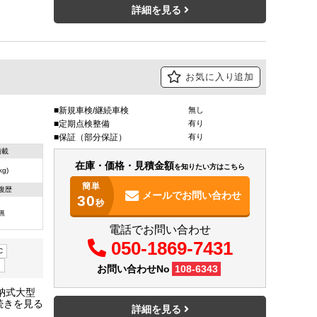
詳細を見る
お気に入り追加
新規車検/継続車検
無し
定期点検整備
有り
保証（部分保証）
有り
積載
在庫・価格・見積金額
を知りたい方はこちら
(kg)
簡単
復歴
メールで
お問い合わせ
30
秒
無
電話でお問い合わせ
050-1869-7431
C
）
お問い合わせNo
108-6343
納式大型
ー★ナビ
詳細を見る
ト★プラ