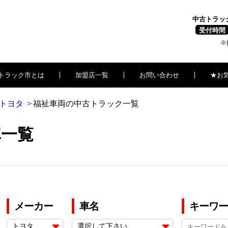
中古トラッ
受付時間
※
トラック市とは
加盟店一覧
お問い合わせ
★お
トヨタ
福祉車両の中古トラック一覧
車一覧
メーカー
車名
キーワー