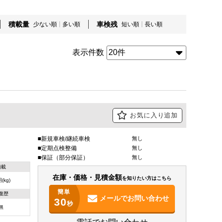
積載量
車検残
少ない順
多い順
短い順
長い順
表示件数
お気に入り追加
新規車検/継続車検
無し
定期点検整備
無し
保証（部分保証）
無し
積載
在庫・価格・見積金額
を知りたい方はこちら
(kg)
簡単
復歴
メールで
お問い合わせ
30
秒
無