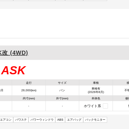
K改 (4WD)
ASK
：
走行
サイズ
車検
車検有
8月
26,000(km)
バン
不明
(2026年8月)
内寸(mm)
外寸(mm)
本体色
修
ホワイト系
-
-
エアコン
パワステ
パワーウィンドウ
ABS
エアバッグ
バックモニター