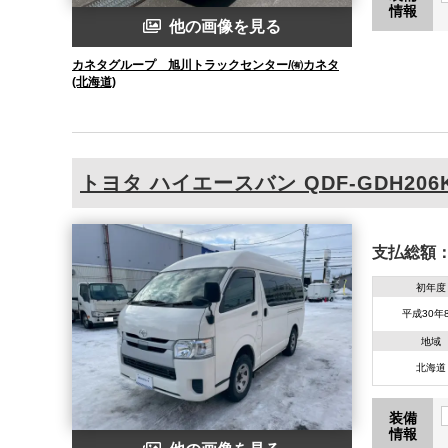
情報
他の画像を見る
カネタグループ 旭川トラックセンター/㈲カネタ
(北海道)
トヨタ
ハイエースバン
QDF-GDH206
支払総額
初年度
平成30年
地域
北海道
装備
情報