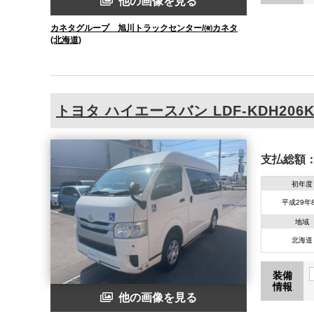
他の画像を見る
カネタグループ 旭川トラックセンター/㈲カネタ
(北海道)
トヨタ
ハイエースバン
LDF-KDH206
支払総額
初年度
平成29年
地域
北海道
装備
情報
他の画像を見る