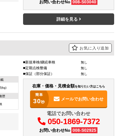
お問い合わせNo
008-S03040
詳細を見る
お気に入り追加
新規車検/継続車検
無し
定期点検整備
無し
保証（部分保証）
無し
積載
在庫・価格・見積金額
を知りたい方はこちら
(kg)
簡単
復歴
メールで
お問い合わせ
30
秒
無
電話でお問い合わせ
050-1869-7372
お問い合わせNo
008-S02925