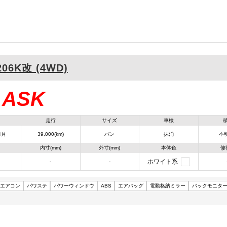
206K改 (4WD)
ASK
：
走行
サイズ
車検
4月
39,000(km)
バン
抹消
不明
内寸(mm)
外寸(mm)
本体色
修
ホワイト系
-
-
エアコン
パワステ
パワーウィンドウ
ABS
エアバッグ
電動格納ミラー
バックモニタ