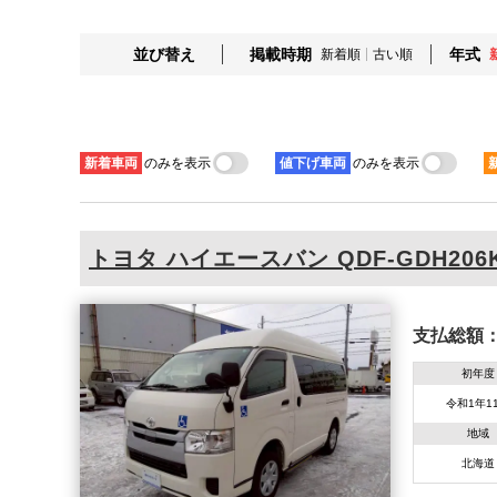
並び替え
掲載時期
年式
新着順
古い順
新着
車両
のみを表示
値下げ
車両
のみを表示
トヨタ
ハイエースバン
QDF-GDH206
支払総額
初年度
令和1年1
地域
北海道