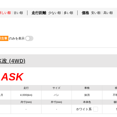
走行距離
価格
新しい順
古い順
少ない順
多い順
安い順
高い順
新古車
のみを表示
K改 (4WD)
ASK
：
走行
サイズ
車検
1月
4,000(km)
バン
抹消
不明
内寸(mm)
外寸(mm)
本体色
修
ホワイト系
-
-