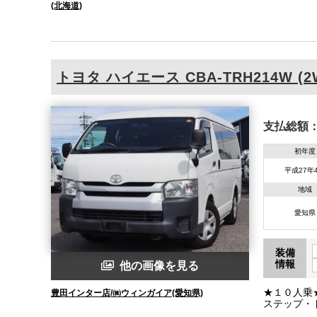
(北海道)
トヨタ
ハイエース
CBA-TRH214W (2
支払総額
初年度
平成27年
地域
愛知県
装備
情報
他の画像を見る
★１０人乗
豊田インター店/㈱ウィンガイア(愛知県)
ステップ・
★バックカ