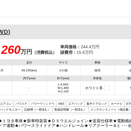
WD)
260
車両価格：
244.4万円
万円
：
（消費税込）
諸費用：
15.6万円
走行
サイズ
車検
4月
68,250(km)
その他
抹消
-
内寸(mm)
外寸(mm)
本体色
修
L:4,840
ホワイト系
-
W:1,880
H:2,100
エアコン
パワステ
パワーウィンドウ
ABS
エアバッグ
集中ドアロック
カーナビ
ET
バックモニター
記録簿（一部含む）
取扱説明書（一部含む）
メンテナンスノート（保証書
★トヨタ車体★新車時架装★ＤＸウエルジョイン★送迎仕様車★電動格
ドア連動★パワースライドドア★ハンドレール★リアクーラー＆ヒータ
メラ★ＥＴＣ★キーレスキー★リアスライド小窓★リクライニングシー