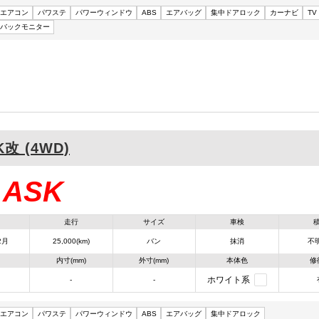
エアコン
パワステ
パワーウィンドウ
ABS
エアバッグ
集中ドアロック
カーナビ
TV
バックモニター
K改 (4WD)
ASK
：
走行
サイズ
車検
2月
25,000(km)
バン
抹消
不明
内寸(mm)
外寸(mm)
本体色
修
ホワイト系
-
-
エアコン
パワステ
パワーウィンドウ
ABS
エアバッグ
集中ドアロック