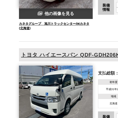
装備
情報
他の画像を見る
カネタグループ 旭川トラックセンター/㈲カネタ
(北海道)
トヨタ
ハイエースバン
QDF-GDH206
支払総額
初年度
平成31年
地域
北海道
装備