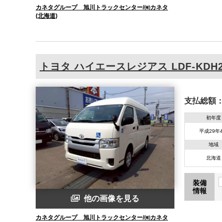
カネタグループ 旭川トラックセンター/㈲カネタ
(北海道)
トヨタ
ハイエースレジアス
LDF-KDH
支払総額
初年度
平成29年
地域
北海道
装備
情報
他の画像を見る
カネタグループ 旭川トラックセンター/㈲カネタ