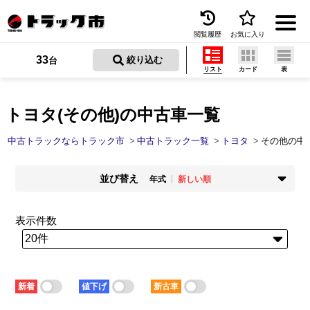
閲覧履歴
お気に入り
Menu
33
 絞り込む
台
リスト
カード
表
中古トラックを探す
トラック買取
トヨタ(その他)の中古車一覧
トラック市とは
中古トラックならトラック市
中古トラック一覧
トヨタ
その他の中
加盟店一覧
並び替え
年式
新しい順
お問い合わせ
掲載時期
年式
新着順
古い順
新しい順
古い順
表示件数
お気に入り
走行距離
価格
少ない順
多い順
安い順
高い順
閲覧履歴
積載量
車検残
少ない順
多い順
短い順
長い順
保存した検索条件
新着
値下げ
新古車