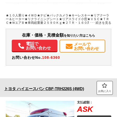
地域
内寸(mm)
外寸(mm)
本体色
修復歴
L:4,840
ホワイト系
愛知県
-
W:1,880
無
★１０人乗り★４ＷＤ★ナビ★バックカメラ★キーレスキー★リアクーラ
H:2,100
ー＆ヒーター★リクライニングシート★リアスライド小窓★ＶＳＣ★ＴＲ
Ｃ★ＷエアＢ★車両総重量２５９０Ｋｇ★２ＴＲ・１６０馬力★取説・ス
ペアキー２本★ナビ型式ＡＶＩＣ-ＲＺ５００★フロアマット＆バイザー
装備情報
在庫・価格・見積金額
を知りたい方はこちら
エアコン
パワステ
パワーウィンドウ
ABS
エアバッグ
集中ドアロック
カーナビ
TV
バックモニター
取扱説明書（一部含む）
電話で
メールで
お問い合わせ
お問い合わせ
お問い合わせNo.
108-6360
トヨタ
ハイエースバン
CBF-TRH226S (4WD)
お気に入り
支払総額：
ASK