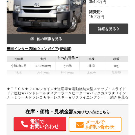
354.8万円
諸費用:
15.2万円
詳細を見る
他の画像を見る
豊田インター店/㈱ウィンガイア(愛知県)
もっと見る
初年度
走行
サイズ
車検
積載
令和3年2月
17,050(km)
その他
抹消
-(kg)
地域
内寸(mm)
外寸(mm)
本体色
修復歴
L:4,840
シルバー系
愛知県
-
W:1,880
無
H:2,100
★ＴＥＣＳ★ウエルジョイン★送迎車★電動格納大型ステップ・スライド
ドア連動★ハンドレール★Ｒクーラー＆ヒーター★バックカメラ★Ｄイン
ナーミラー★ドラレコ★キーレスキー★リクライニングシート★Ｒスライ
装備情報
ド小窓★プライバシーガラス★ＶＳＣ★ＴＲＣ★車両総重量２５２０Ｋｇ
★２ＴＲエンジン・１６０馬力★取説・スペアキーレスキー★マット・バ
エアコン
パワステ
パワーウィンドウ
ABS
エアバッグ
集中ドアロック
イザー ※ＴＳＳレス
在庫・価格・見積金額
を知りたい方はこちら
バックモニター
ドラレコ
取扱説明書（一部含む）
電話で
メールで
お問い合わせ
お問い合わせ