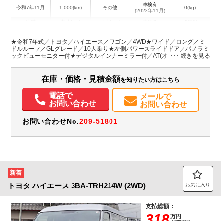
車検有
令和7年11月
1,000(km)
その他
0(kg)
(2028年11月)
地域
内寸(mm)
外寸(mm)
本体色
修復歴
L:3,715
L:4,840
ホワイト系
岐阜県
W:1,695
W:1,880
無
★令和7年式／トヨタ／ハイエース／ワゴン／4WD★ワイド／ロング／ミ
H:1,390
H:2,100
ドルルーフ／GLグレード／10人乗り★左側パワースライドドア／パノラミ
ックビューモニター付★デジタルインナーミラー付／AT(オートマ)車／ガ
ソリン車★普通自動車免許(車両総重量3.5t未満)で運転できます！★AT・オ
装備情報
ートマ限定免許対応！★
在庫・価格・見積金額
を知りたい方はこちら
エアコン
パワステ
パワーウィンドウ
ABS
エアバッグ
集中ドアロック
電動格納ミラー
取扱説明書（一部含む）
メンテナンスノート（保証書）
電話で
メールで
お問い合わせ
お問い合わせ
お問い合わせNo.
209-51801
新着
トヨタ
ハイエース
3BA-TRH214W (2WD)
お気に入り
支払総額：
318
万円