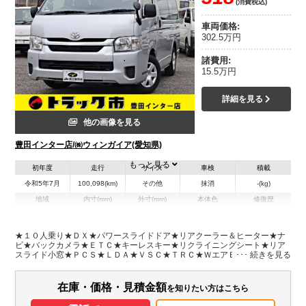
(消費税込)
車両価格:
302.5万円
諸費用:
15.5万円
詳細を見る
他の画像を見る
豊田インター店/㈱ウィンガイア(愛知県)
もっと見る
初年度
走行
サイズ
車検
積載
令和5年7月
100,098(km)
その他
抹消
-(kg)
地域
内寸(mm)
外寸(mm)
本体色
修復歴
L:4,840
シルバー系
愛知県
-
W:1,880
無
H:2,100
★１０人乗り★ＤＸ★パワースライドドア★リアクーラー＆ヒーター★ナ
ビ★バックカメラ★ＥＴＣ★キーレスキー★リクライニングシート★リア
スライド小窓★ＰＣＳ★ＬＤＡ★ＶＳＣ★ＴＲＣ★ＷエアＢ★車両総重量
装備情報
２４９０Ｋｇ★２ＴＲ・１６０馬力★保証書・記録簿５枚・取説★ナビ型
式ＡＶＮ-ＬＢＳ０１★フロアマット
エアコン
パワステ
パワーウィンドウ
ABS
エアバッグ
集中ドアロック
在庫・価格・見積金額
を知りたい方はこちら
カーナビ
ETC
バックモニター
記録簿（一部含む）