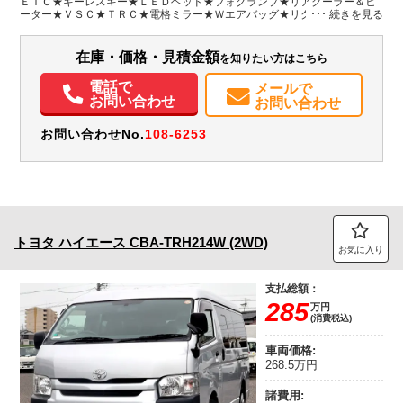
ＥＴＣ★キーレスキー★ＬＥＤヘッド★フォグランプ★リアクーラー＆ヒ
ーター★ＶＳＣ★ＴＲＣ★電格ミラー★Ｗエアバッグ★リクライニングシ
装備情報
ート★プライバシーガラス★車両総重量２５３０Ｋｇ★２ＴＲエンジン・
１６０馬力★ナビ型式ＮＳＣＤ-Ｗ６６★取説・スペアキー２本★スタッド
エアコン
パワステ
パワーウィンドウ
ABS
エアバッグ
集中ドアロック
レス★ホイール付きノーマルタイヤ４本、積込み
在庫・価格・見積金額
を知りたい方はこちら
電動格納ミラー
カーナビ
TV
ETC
バックモニター
取扱説明書（一部含む）
電話で
メールで
お問い合わせ
お問い合わせ
お問い合わせNo.
108-6253
トヨタ
ハイエース
CBA-TRH214W (2WD)
お気に入り
支払総額：
285
万円
(消費税込)
車両価格:
268.5万円
諸費用: