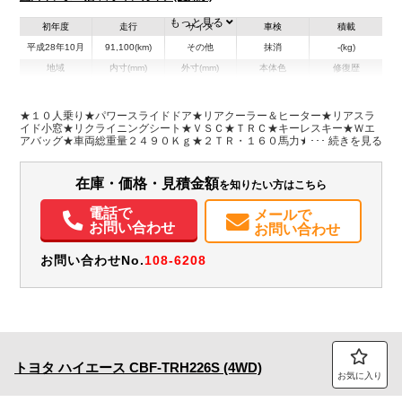
もっと見る
初年度
走行
サイズ
車検
積載
平成28年10月
91,100(km)
その他
抹消
-(kg)
地域
内寸(mm)
外寸(mm)
本体色
修復歴
L:4,840
ホワイト系
愛知県
-
W:1,880
無
H:2,100
★１０人乗り★パワースライドドア★リアクーラー＆ヒーター★リアスラ
イド小窓★リクライニングシート★ＶＳＣ★ＴＲＣ★キーレスキー★Ｗエ
アバッグ★車両総重量２４９０Ｋｇ★２ＴＲ・１６０馬力★取説★フロア
装備情報
マット＆バイザー
エアコン
パワステ
パワーウィンドウ
ABS
エアバッグ
集中ドアロック
在庫・価格・見積金額
を知りたい方はこちら
取扱説明書（一部含む）
電話で
メールで
お問い合わせ
お問い合わせ
お問い合わせNo.
108-6208
トヨタ
ハイエース
CBF-TRH226S (4WD)
お気に入り