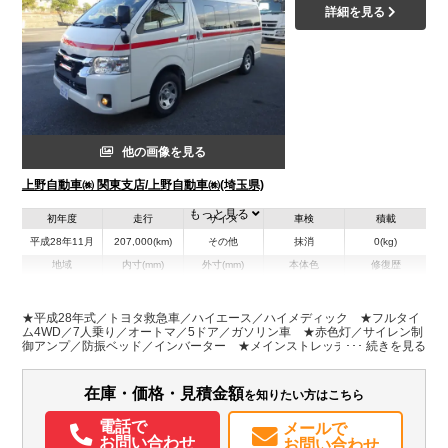
詳細を見る
他の画像を見る
上野自動車㈱ 関東支店/上野自動車㈱(埼玉県)
もっと見る
初年度
走行
サイズ
車検
積載
平成28年11月
207,000(km)
その他
抹消
0(kg)
地域
内寸(mm)
外寸(mm)
本体色
修復歴
L:5,650
その他
埼玉県
-
W:1,890
無
H:2,490
★平成28年式／トヨタ救急車／ハイエース／ハイメディック ★フルタイ
ム4WD／7人乗り／オートマ／5ドア／ガソリン車 ★赤色灯／サイレン制
御アンプ／防振ベッド／インバーター ★メインストレッチャー／トヨタ
装備情報
SDナビ／バックカメラ ★輸出・民間救急・研修・撮影等に如何でしょう
か ★普通自動車(3.5t)免許で運転出来ます／AT・オートマ限定免許対応
エアコン
パワステ
パワーウィンドウ
ABS
エアバッグ
集中ドアロック
在庫・価格・見積金額
を知りたい方はこちら
バックモニター
記録簿（一部含む）
取扱説明書（一部含む）
メンテナンスノート（保証書）
電話で
メールで
お問い合わせ
お問い合わせ