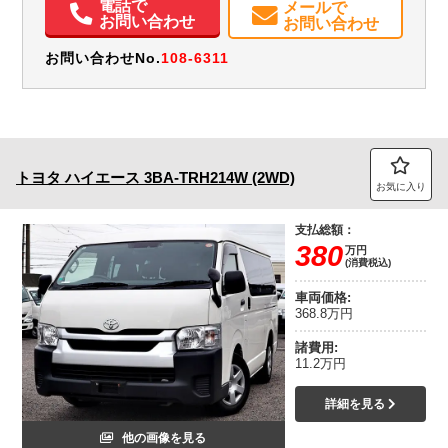
取扱説明書（一部含む）
メンテナンスノート（保証書）
電話で
メールで
お問い合わせ
お問い合わせ
お問い合わせNo.
108-6311
トヨタ
ハイエース
3BA-TRH214W (2WD)
お気に入り
支払総額：
380
万円
(消費税込)
車両価格:
368.8万円
諸費用:
11.2万円
詳細を見る
他の画像を見る