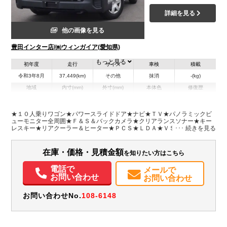
詳細を見る
他の画像を見る
豊田インター店/㈱ウィンガイア(愛知県)
もっと見る
初年度
走行
サイズ
車検
積載
令和3年8月
37,449(km)
その他
抹消
-(kg)
地域
内寸(mm)
外寸(mm)
本体色
修復歴
L:4,840
シルバー系
愛知県
-
W:1,880
無
H:2,100
★１０人乗りワゴン★パワースライドドア★ナビ★ＴＶ★パノラミックビ
ューモニター全周囲★Ｆ＆Ｓ＆バックカメラ★クリアランスソナー★キー
レスキー★リアクーラー＆ヒーター★ＰＣＳ★ＬＤＡ★ＶＳＣ★ＴＲＣ★
装備情報
車両総重量２４９０Ｋｇ★２ＴＲ・１６０馬力★パワースライド動作確認
済み！★リアスライド小窓・フィルム施工★保証書・記録簿・取説・ナビ
エアコン
パワステ
パワーウィンドウ
ABS
エアバッグ
集中ドアロック
取説★スペアキーレスキー
在庫・価格・見積金額
を知りたい方はこちら
カーナビ
TV
バックモニター
記録簿（一部含む）
取扱説明書（一部含む）
メンテナンスノート（保証書）
電話で
メールで
お問い合わせ
お問い合わせ
お問い合わせNo.
108-6148