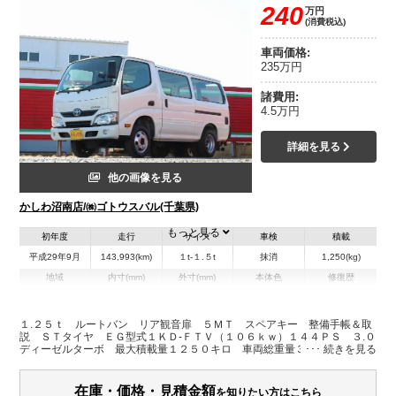
240
万円
(消費税込)
車両価格:
235万円
諸費用:
4.5万円
詳細を見る
他の画像を見る
かしわ沼南店/㈱ゴトウスバル(千葉県)
もっと見る
初年度
走行
サイズ
車検
積載
平成29年9月
143,993(km)
１t-１.５t
抹消
1,250(kg)
地域
内寸(mm)
外寸(mm)
本体色
修復歴
L:4,690
ホワイト系
千葉県
-
W:1,690
無
H:1,980
１.２５ｔ ルートバン リア観音扉 ５ＭＴ スペアキー 整備手帳＆取
説 ＳＴタイヤ ＥＧ型式１ＫＤ-ＦＴＶ（１０６ｋｗ）１４４ＰＳ ３.０
ディーゼルターボ 最大積載量１２５０キロ 車両総重量３４３５キロ
装備情報
エアコン
パワステ
パワーウィンドウ
ABS
エアバッグ
集中ドアロック
在庫・価格・見積金額
を知りたい方はこちら