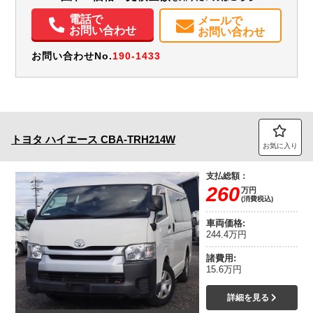
取扱説明書（一部含む）
メンテナンスノート（保証書）
電話で
メールで
お問い合わせ
お問い合わせ
お問い合わせNo.
190-1433
トヨタ
ハイエース
CBA-TRH214W
お気に入り
支払総額：
260
万円
(消費税込)
車両価格:
244.4万円
諸費用:
15.6万円
詳細を見る