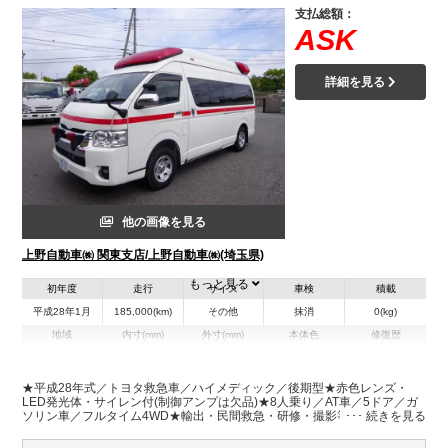
支払総額：
ASK
詳細を見る
他の画像を見る
上野自動車㈱ 関東支店/上野自動車㈱(埼玉県)
もっと見る
初年度
走行
サイズ
車検
積載
平成28年1月
185,000(km)
その他
抹消
0(kg)
地域
内寸(mm)
外寸(mm)
本体色
修復歴
L:5,650
その他
埼玉県
-
W:1,890
無
H:2,490
★平成28年式／トヨタ救急車／ハイメディック／後期型★赤色レンズ・
LED発光体・サイレン付(制御アンプは欠品)★8人乗り／AT車／5ドア／ガ
ソリン車／フルタイム4WD★輸出・民間救急・研修・撮影等に如何でしょ
装備情報
うか！★