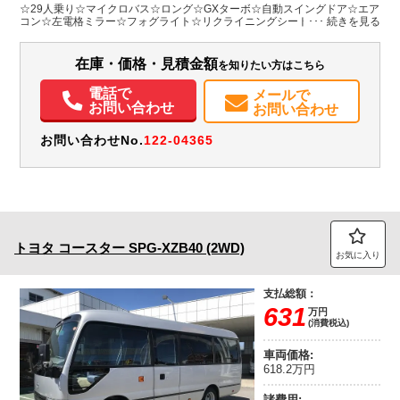
H:2,580
☆29人乗り☆マイクロバス☆ロング☆GXターボ☆自動スイングドア☆エア
コン☆左電格ミラー☆フォグライト☆リクライニングシート
装備情報
在庫・価格・見積金額
を知りたい方はこちら
エアコン
パワステ
ABS
電動格納ミラー
電話で
メールで
お問い合わせ
お問い合わせ
お問い合わせNo.
122-04365
トヨタ
コースター
SPG-XZB40 (2WD)
お気に入り
支払総額：
631
万円
(消費税込)
車両価格:
618.2万円
諸費用: