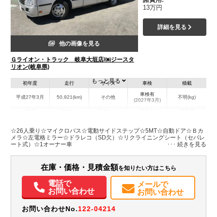
13万円
詳細を見る
他の画像を見る
Ｇライオン・トラック 岐阜大垣店/㈱ジースタ
リオン(岐阜県)
もっと見る
初年度
走行
サイズ
車検
積載
車検有
平成27年3月
50,921(km)
その他
不明(kg)
(2027年3月)
地域
内寸(mm)
外寸(mm)
本体色
修復歴
L:6,250
シルバー系
岐阜県
-
W:2,030
無
☆26人乗り☆マイクロバス☆電動サイドステップ☆5MT☆自動ドア☆Ｂカ
H:2,580
メラ☆左電格ミラー☆ドラレコ（SD欠）☆リクライニングシート（セパレ
ート式）☆1オーナー車
装備情報
在庫・価格・見積金額
を知りたい方はこちら
パワステ
電動格納ミラー
バックモニター
ドラレコ
電話で
メールで
お問い合わせ
お問い合わせ
お問い合わせNo.
122-04214