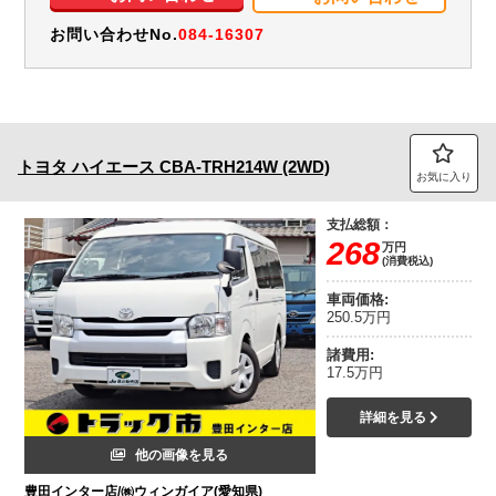
お問い合わせNo.
084-16307
トヨタ
ハイエース
CBA-TRH214W (2WD)
お気に入り
支払総額：
268
万円
(消費税込)
車両価格:
250.5万円
諸費用:
17.5万円
詳細を見る
他の画像を見る
豊田インター店/㈱ウィンガイア(愛知県)