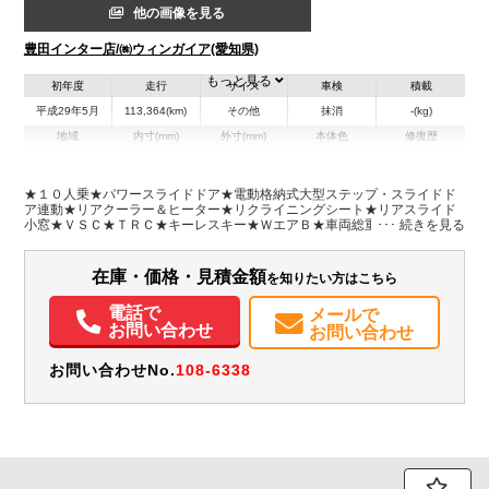
他の画像を見る
豊田インター店/㈱ウィンガイア(愛知県)
もっと見る
初年度
走行
サイズ
車検
積載
平成29年5月
113,364(km)
その他
抹消
-(kg)
地域
内寸(mm)
外寸(mm)
本体色
修復歴
L:4,840
ホワイト系
愛知県
-
W:1,880
無
H:2,100
★１０人乗★パワースライドドア★電動格納式大型ステップ・スライドド
ア連動★リアクーラー＆ヒーター★リクライニングシート★リアスライド
小窓★ＶＳＣ★ＴＲＣ★キーレスキー★ＷエアＢ★車両総重量２４９０Ｋ
装備情報
ｇ★２ＴＲ・１６０馬力★取説・スペアキー２本★フロアマット・バイザ
ー
エアコン
パワステ
パワーウィンドウ
ABS
エアバッグ
集中ドアロック
在庫・価格・見積金額
を知りたい方はこちら
ETC
電話で
メールで
お問い合わせ
お問い合わせ
お問い合わせNo.
108-6338