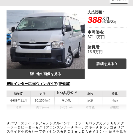
支払総額：
388
万円
(消費税込)
車両価格:
371.1万円
諸費用:
16.9万円
詳細を見る
他の画像を見る
豊田インター店/㈱ウィンガイア(愛知県)
もっと見る
初年度
走行
サイズ
車検
積載
令和3年11月
16,250(km)
その他
抹消
-(kg)
地域
内寸(mm)
外寸(mm)
本体色
修復歴
L:4,840
シルバー系
愛知県
-
W:1,880
無
H:2,100
★パワースライドドア★デジタルインナーミラー★バックカメラ★リアク
ーラー＆ヒーター★クリアランスソナー★キーレスキー★ドラレコ★リア
スライド小窓★セーフティセンス★ＰＣＳ★ＬＤＡ★ＶＳＣ★ＴＲＣ★車
装備情報