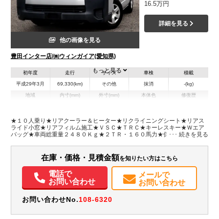
16.5万円
詳細を見る
他の画像を見る
豊田インター店/㈱ウィンガイア(愛知県)
もっと見る
初年度
走行
サイズ
車検
積載
平成29年3月
69,330(km)
その他
抹消
-(kg)
地域
内寸(mm)
外寸(mm)
本体色
修復歴
L:4,840
シルバー系
愛知県
-
W:1,880
無
H:2,100
★１０人乗り★リアクーラー＆ヒーター★リクライニングシート★リアス
ライド小窓★リアフィルム施工★ＶＳＣ★ＴＲＣ★キーレスキー★Ｗエア
バッグ★車両総重量２４８０Ｋｇ★２ＴＲ・１６０馬力★保証書・取説・
装備情報
スペアキー★ホイール付スタッドレス４本、積込み！★フロアマット・バ
イザー※ＴＳＳレス
エアコン
パワステ
パワーウィンドウ
ABS
エアバッグ
集中ドアロック
在庫・価格・見積金額
を知りたい方はこちら
取扱説明書（一部含む）
メンテナンスノート（保証書）
電話で
メールで
お問い合わせ
お問い合わせ
お問い合わせNo.
108-6320