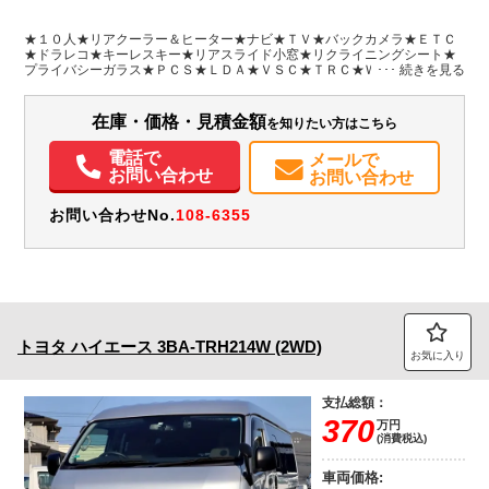
L:4,840
ホワイト系
愛知県
-
W:1,880
無
H:2,100
★１０人★リアクーラー＆ヒーター★ナビ★ＴＶ★バックカメラ★ＥＴＣ
★ドラレコ★キーレスキー★リアスライド小窓★リクライニングシート★
プライバシーガラス★ＰＣＳ★ＬＤＡ★ＶＳＣ★ＴＲＣ★ＷエアＢ★車両
装備情報
総重量２４８０Ｋｇ★２ＴＲ・１６０馬力★保証書・取説・スペアキーレ
スキー★ナビ型式ＳＬ３１１８ＮＶＷ★フロアマット・バイザー
エアコン
パワステ
パワーウィンドウ
ABS
エアバッグ
集中ドアロック
在庫・価格・見積金額
を知りたい方はこちら
カーナビ
TV
ETC
バックモニター
ドラレコ
取扱説明書（一部含む）
メンテナンスノート（保証書）
電話で
メールで
お問い合わせ
お問い合わせ
お問い合わせNo.
108-6355
トヨタ
ハイエース
3BA-TRH214W (2WD)
お気に入り
支払総額：
370
万円
(消費税込)
車両価格: