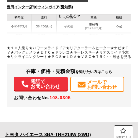
豊田インター店/㈱ウィンガイア(愛知県)
もっと見る
初年度
走行
サイズ
車検
積載
車検有
令和4年3月
36,450(km)
その他
-(kg)
(2027年3月)
地域
内寸(mm)
外寸(mm)
本体色
修復歴
L:4,840
ホワイト系
愛知県
-
W:1,880
無
★１０人乗り★パワースライドドア★リアクーラー＆ヒーター★ナビ★Ｔ
H:2,100
Ｖ★バックカメラ★ＥＴＣ★ドラレコ★キーレスキー★リアスライド小窓
★リクライニングシート★ＰＣＳ★ＬＤＡ★ＶＳＣ★ＴＲＣ★ＷエアＢ★
車両総重量２４９０Ｋｇ★２ＴＲ・１６０馬力★保証書・取説・スペアキ
装備情報
ーレスキー★ナビ型式ＮＳＣＮ-Ｗ６８★フロアマット★サイドバイザー
在庫・価格・見積金額
を知りたい方はこちら
エアコン
パワステ
パワーウィンドウ
ABS
エアバッグ
集中ドアロック
カーナビ
TV
ETC
バックモニター
ドラレコ
取扱説明書（一部含む）
電話で
メールで
メンテナンスノート（保証書）
お問い合わせ
お問い合わせ
お問い合わせNo.
108-6305
トヨタ
ハイエース
3BA-TRH214W (2WD)
お気に入り