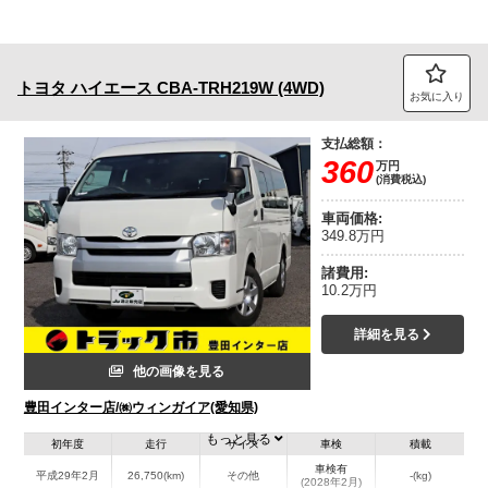
トヨタ
ハイエース
CBA-TRH219W (4WD)
お気に入り
支払総額：
360
万円
(消費税込)
車両価格:
349.8万円
諸費用:
10.2万円
詳細を見る
他の画像を見る
豊田インター店/㈱ウィンガイア(愛知県)
もっと見る
初年度
走行
サイズ
車検
積載
車検有
平成29年2月
26,750(km)
その他
-(kg)
(2028年2月)