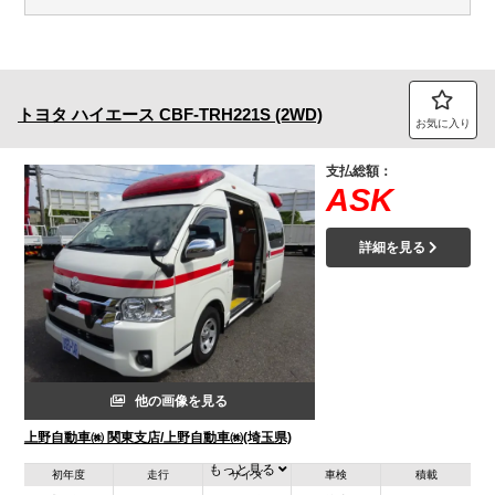
トヨタ
ハイエース
CBF-TRH221S (2WD)
お気に入り
支払総額：
ASK
詳細を見る
他の画像を見る
上野自動車㈱ 関東支店/上野自動車㈱(埼玉県)
もっと見る
初年度
走行
サイズ
車検
積載