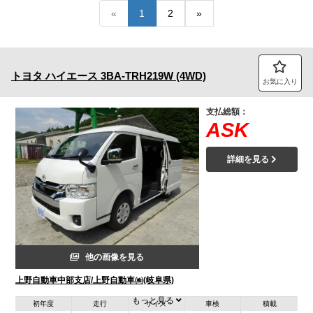
«
1
2
»
トラック市FC会員専用ページはこちら
ログイン
トヨタ
ハイエース
3BA-TRH219W (4WD)
お気に入り
支払総額：
ASK
詳細を見る
他の画像を見る
上野自動車中部支店/上野自動車㈱(岐阜県)
もっと見る
初年度
走行
サイズ
車検
積載