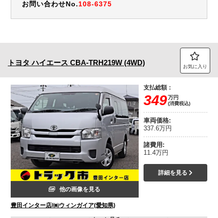
お問い合わせNo.
108-6375
トヨタ
ハイエース
CBA-TRH219W (4WD)
お気に入り
支払総額：
349
万円
(消費税込)
車両価格:
337.6万円
諸費用:
11.4万円
詳細を見る
他の画像を見る
豊田インター店/㈱ウィンガイア(愛知県)