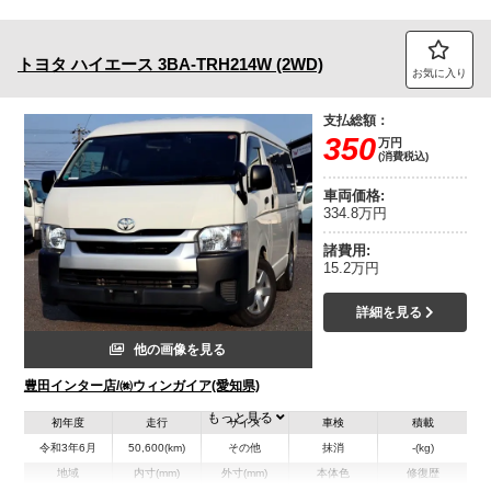
トヨタ
ハイエース
3BA-TRH214W (2WD)
お気に入り
支払総額：
350
万円
(消費税込)
車両価格:
334.8万円
諸費用:
15.2万円
詳細を見る
他の画像を見る
豊田インター店/㈱ウィンガイア(愛知県)
もっと見る
初年度
走行
サイズ
車検
積載
令和3年6月
50,600(km)
その他
抹消
-(kg)
地域
内寸(mm)
外寸(mm)
本体色
修復歴