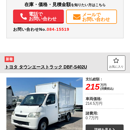
エアコン
パワステ
パワーウィンドウ
ABS
エアバッグ
集中ドアロック
在庫・価格・見積金額
を知りたい方はこちら
電動格納ミラー
記録簿（一部含む）
取扱説明書（一部含む）
メンテナンスノート（保証書）
電話で
メールで
お問い合わせ
お問い合わせ
お問い合わせNo.
084-15519
新着
トヨタ
タウンエーストラック
DBF-S402U
お気に入り
支払総額：
215
万円
(消費税込)
車両価格:
214.5万円
諸費用:
0.7万円
詳細を見る