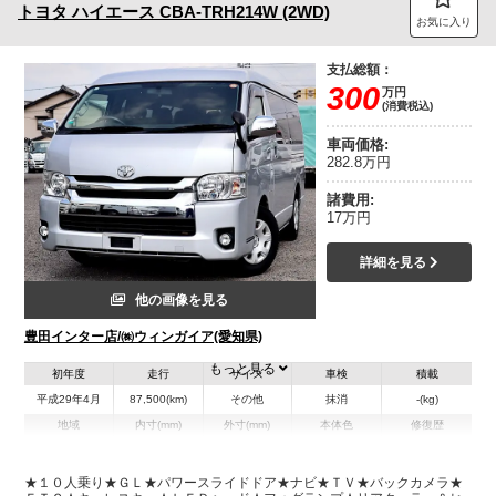
トヨタ
ハイエース
CBA-TRH214W (2WD)
お気に入り
支払総額：
300
万円
(消費税込)
車両価格:
282.8万円
諸費用:
17万円
詳細を見る
他の画像を見る
豊田インター店/㈱ウィンガイア(愛知県)
もっと見る
初年度
走行
サイズ
車検
積載
平成29年4月
87,500(km)
その他
抹消
-(kg)
地域
内寸(mm)
外寸(mm)
本体色
修復歴
L:4,840
シルバー系
愛知県
-
W:1,880
無
H:2,100
★１０人乗り★ＧＬ★パワースライドドア★ナビ★ＴＶ★バックカメラ★