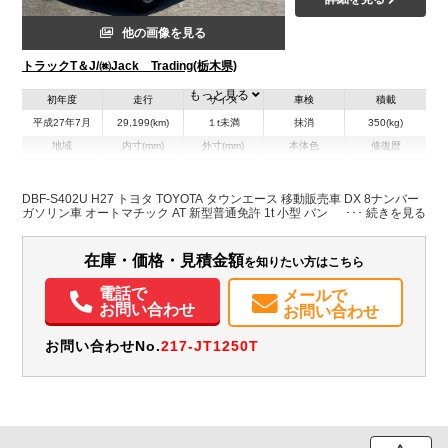
他の画像を見る
トラックT＆J/㈱Jack Trading(栃木県)
もっと見る
初年度
走行
サイズ
車検
積載
平成27年7月
29,199(km)
１t未満
抹消
350(kg)
地域
内寸(mm)
外寸(mm)
本体色
修復歴
L:2,060
L:4,290
ホワイト系
栃木県
W:1,540
W:1,700
無
H:1,490
H:2,360
DBF-S402U H27 トヨタ TOYOTA タウンエース 移動販売車 DX 8ナンバー
ガソリン車 オートマチック AT 新型普通免許 1t 小型 バン
装備情報
在庫・価格・見積金額
を知りたい方はこちら
エアコン
パワステ
パワーウィンドウ
ABS
エアバッグ
集中ドアロック
ETC
バックモニター
電話で
メールで
お問い合わせ
お問い合わせ
お問い合わせNo.
217-JT1250T