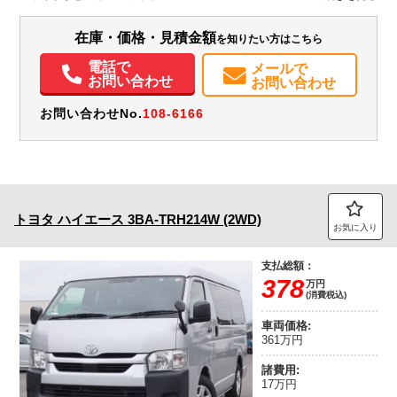
両総重量２４９０Ｋｇ★２ＴＲ・１６０馬力★保証書・取説・スペアキー
レスキー★フロアマット＆バイザー
エアコン
パワステ
パワーウィンドウ
ABS
エアバッグ
集中ドアロック
在庫・価格・見積金額
を知りたい方はこちら
バックモニター
取扱説明書（一部含む）
メンテナンスノート（保証書）
電話で
メールで
お問い合わせ
お問い合わせ
お問い合わせNo.
108-6166
トヨタ
ハイエース
3BA-TRH214W (2WD)
お気に入り
支払総額：
378
万円
(消費税込)
車両価格:
361万円
諸費用:
17万円