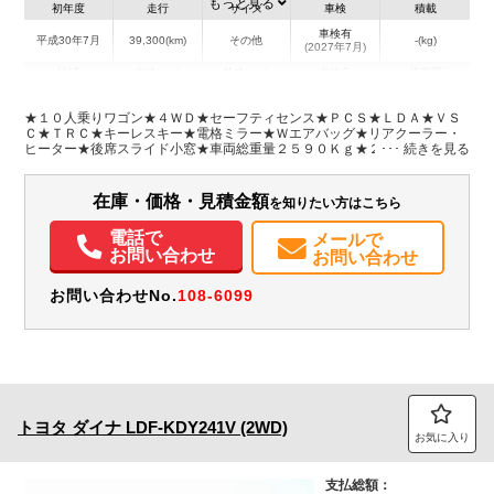
もっと見る
初年度
走行
サイズ
車検
積載
車検有
平成30年7月
39,300(km)
その他
-(kg)
(2027年7月)
地域
内寸(mm)
外寸(mm)
本体色
修復歴
L:4,840
シルバー系
愛知県
-
W:1,880
無
★１０人乗りワゴン★４ＷＤ★セーフティセンス★ＰＣＳ★ＬＤＡ★ＶＳ
H:2,100
Ｃ★ＴＲＣ★キーレスキー★電格ミラー★Ｗエアバッグ★リアクーラー・
ヒーター★後席スライド小窓★車両総重量２５９０Ｋｇ★２ＴＲ・１６０
馬力★保証書・記録簿１０枚・取説★フロアマット＆バイザー
装備情報
在庫・価格・見積金額
を知りたい方はこちら
エアコン
パワステ
パワーウィンドウ
ABS
エアバッグ
集中ドアロック
電動格納ミラー
記録簿（一部含む）
取扱説明書（一部含む）
電話で
メールで
メンテナンスノート（保証書）
お問い合わせ
お問い合わせ
お問い合わせNo.
108-6099
トヨタ
ダイナ
LDF-KDY241V (2WD)
お気に入り
支払総額：