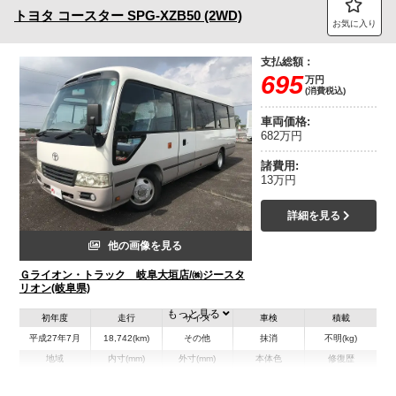
トヨタ
コースター
SPG-XZB50 (2WD)
お気に入り
支払総額：
695
万円
(消費税込)
車両価格:
682万円
諸費用:
13万円
詳細を見る
他の画像を見る
Ｇライオン・トラック 岐阜大垣店/㈱ジースタ
リオン(岐阜県)
もっと見る
初年度
走行
サイズ
車検
積載
平成27年7月
18,742(km)
その他
抹消
不明(kg)
地域
内寸(mm)
外寸(mm)
本体色
修復歴
L:6,990
ホワイト系
岐阜県
-
W:2,030
無