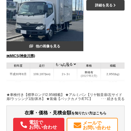
詳細を見る
他の画像を見る
㈱MICS(神奈川県)
もっと見る
初年度
走行
サイズ
車検
積載
車検有
平成30年8月
109,187(km)
２t-３t
2,950(kg)
(2027年2月)
地域
内寸(mm)
外寸(mm)
本体色
修復歴
L:4,430
L:6,230
ホワイト系
神奈川県
W:1,770
W:1,920
無
★車検付き【標準ロング/2.95t積載】 ★アルミバン【リヤ観音扉/左サイド
H:2,190
H:3,140
扉/ラッシング1段/床木】 ★装備【バックカメラ/ETC】
装備情報
在庫・価格・見積金額
を知りたい方はこちら
エアコン
パワステ
パワーウィンドウ
ABS
エアバッグ
ETC
電話で
メールで
バックモニター
お問い合わせ
お問い合わせ