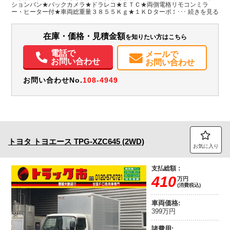
ションバン★バックカメラ★ドラレコ★ＥＴＣ★両側電格リモコンミラ
ー・ヒーター付★車両総重量３８５５Ｋｇ★１ＫＤターボ１４５馬力★荷
装備情報
台内寸約３０５ｘ１７２ｘ１８８★荷台地上高７８ｃｍ★保証書・取説・
スペアキー・荷箱の鍵★フロアマット・バイザー★
エアコン
パワステ
パワーウィンドウ
ABS
エアバッグ
集中ドアロック
在庫・価格・見積金額
を知りたい方はこちら
電動格納ミラー
ETC
バックモニター
ドラレコ
取扱説明書（一部含む）
メンテナンスノート（保証書）
電話で
メールで
お問い合わせ
お問い合わせ
お問い合わせNo.
108-4949
トヨタ
トヨエース
TPG-XZC645 (2WD)
お気に入り
支払総額：
410
万円
(消費税込)
車両価格:
399万円
諸費用: