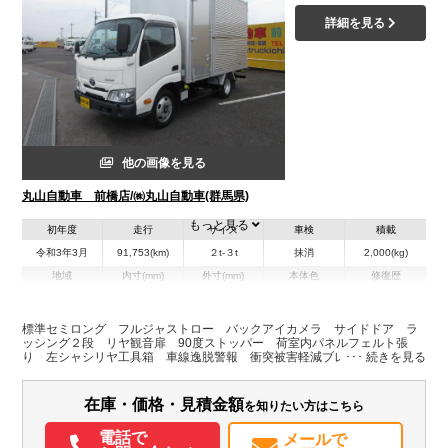
詳細を見る
他の画像を見る
丸山自動車 前橋店/㈱丸山自動車(群馬県)
もっと見る
初年度
走行
サイズ
車検
積載
令和3年3月
91,753(km)
２t-３t
抹消
2,000(kg)
地域
内寸(mm)
外寸(mm)
本体色
修復歴
L:3,730
L:5,580
その他
群馬県
W:1,680
W:1,810
無
H:2,120
H:3,010
標準セミロング フルジャストロー バックアイカメラ サイドドア ラ
ッシング２段 リヤ観音扉 90度ストッパー 荷室内パネルフェルト張
り 左シャシリヤ工具箱 車線逸脱警報 衝突被害軽減ブレーキ ＊
装備情報
ダッシュボードキズ 左ドアミラーキズ 荷室内板スリキズ 箱前後ステ
ッカー跡ｸﾘｱ一部剥げ
エアコン
パワステ
パワーウィンドウ
ABS
エアバッグ
電動格納ミラー
在庫・価格・見積金額
を知りたい方はこちら
ETC
バックモニター
取扱説明書（一部含む）
電話で
メールで