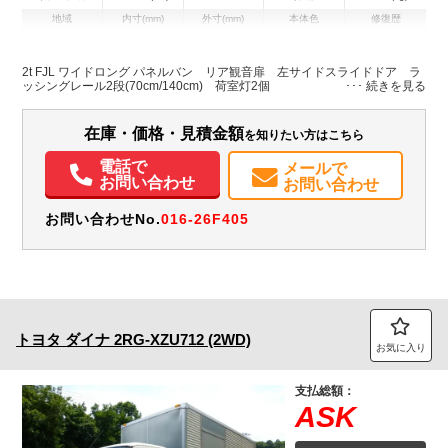
地域
内寸(mm)
外寸(mm)
本体色
修復歴
L:4,470
L:6,540
ホワイト系
新潟県
W:2,070
W:2,190
無
H:2,050
H:3,070
2t FJL ワイドロング パネルバン リア観音扉 左サイドスライドドア ラ
ッシングレール2段(70cm/140cm) 荷室灯2個
装備情報
在庫・価格・見積金額
を知りたい方はこちら
エアコン
パワステ
パワーウィンドウ
ABS
エアバッグ
集中ドアロック
カーナビ
TV
ETC
バックモニター
記録簿（一部含む）
電話で
メールで
取扱説明書（一部含む）
PMマフラー
お問い合わせ
お問い合わせ
お問い合わせNo.
016-26F405
トヨタ
ダイナ
2RG-XZU712 (2WD)
お気に入り
支払総額：
ASK