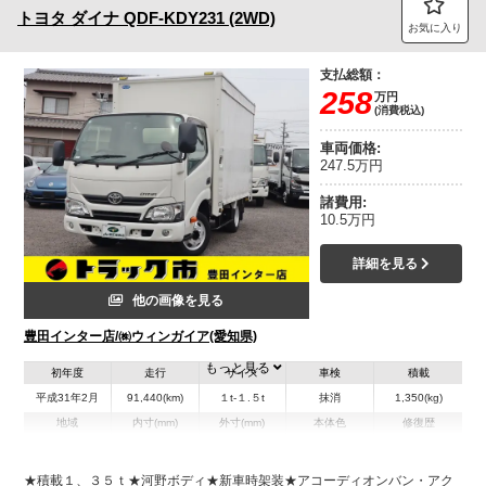
トヨタ
ダイナ
QDF-KDY231 (2WD)
お気に入り
支払総額：
258
万円
(消費税込)
車両価格:
247.5万円
諸費用:
10.5万円
詳細を見る
他の画像を見る
豊田インター店/㈱ウィンガイア(愛知県)
もっと見る
初年度
走行
サイズ
車検
積載
平成31年2月
91,440(km)
１t-１.５t
抹消
1,350(kg)
地域
内寸(mm)
外寸(mm)
本体色
修復歴
L:3,050
L:4,780
ホワイト系
愛知県
W:1,720
W:1,860
無
H:1,880
H:2,690
★積載１、３５ｔ★河野ボディ★新車時架装★アコーディオンバン・アク