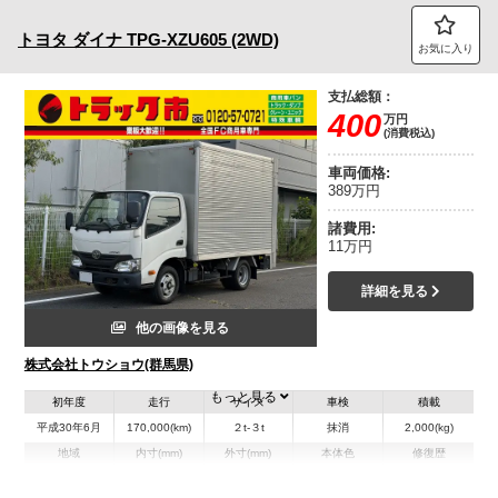
トヨタ
ダイナ
TPG-XZU605 (2WD)
お気に入り
支払総額：
400
万円
(消費税込)
車両価格:
389万円
諸費用:
11万円
詳細を見る
他の画像を見る
株式会社トウショウ(群馬県)
もっと見る
初年度
走行
サイズ
車検
積載
平成30年6月
170,000(km)
２t-３t
抹消
2,000(kg)
地域
内寸(mm)
外寸(mm)
本体色
修復歴
L:3,110
L:4,880
ホワイト系
群馬県
W:1,770
W:1,890
無