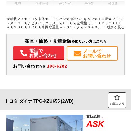
地域
内寸(mm)
外寸(mm)
本体色
修復歴
L:3,090
L:4,910
ホワイト系
愛知県
W:1,780
W:1,890
無
H:2,089
H:2,950
★積載２ｔ★トヨタ車体★アルミバン★標準ハイキャブ★１０尺★フルジ
ャストロー★ナビ★バックカメラ★ＥＴＣ★左電格ミラー★ＰＣＳ★ＬＤ
Ａ★ＶＳＣ★ＴＲＣ★車両総重量４７３５Ｋｇ★Ｎ０４Ｃターボ１３６馬
装備情報
力★荷台内寸約３０９×１７８×２０９荷台地上高約８４ｃｍ★取説・アル
ミバン取説★スペアキー２本・荷箱の鍵あります！★左電格ミラー★ナビ
エアコン
パワステ
パワーウィンドウ
ABS
エアバッグ
集中ドアロック
型式ＡＶＮ１３８Ｍ★スペアキー２本・荷箱の鍵あります！
在庫・価格・見積金額
を知りたい方はこちら
電動格納ミラー
カーナビ
ETC
バックモニター
取扱説明書（一部含む）
電話で
メールで
お問い合わせ
お問い合わせ
お問い合わせNo.
108-6282
トヨタ
ダイナ
TPG-XZU655 (2WD)
お気に入り
支払総額：
ASK