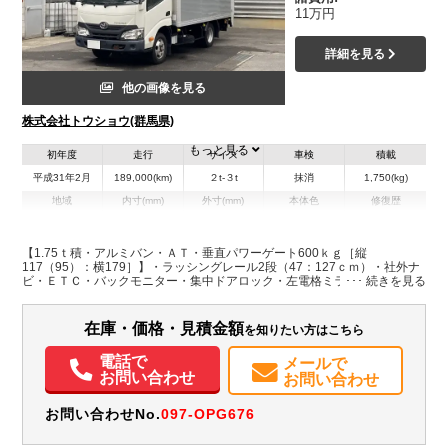
11万円
詳細を見る
他の画像を見る
株式会社トウショウ(群馬県)
もっと見る
初年度
走行
サイズ
車検
積載
平成31年2月
189,000(km)
２t-３t
抹消
1,750(kg)
地域
内寸(mm)
外寸(mm)
本体色
修復歴
L:3,500
L:5,500
ホワイト系
群馬県
W:1,780
W:1,900
無
H:2,110
H:3,000
【1.75ｔ積・アルミバン・ＡＴ・垂直パワーゲート600ｋｇ［縦
117（95）：横179］】・ラッシングレール2段（47：127ｃｍ）・社外ナ
ビ・ＥＴＣ・バックモニター・集中ドアロック・左電格ミラー・ホイール
装備情報
付き夏タイヤ6本付・NOｘPM適合・車両総重量4945ｋｇ
エアコン
パワステ
パワーウィンドウ
ABS
エアバッグ
集中ドアロック
在庫・価格・見積金額
を知りたい方はこちら
ETC
バックモニター
電話で
メールで
お問い合わせ
お問い合わせ
お問い合わせNo.
097-OPG676