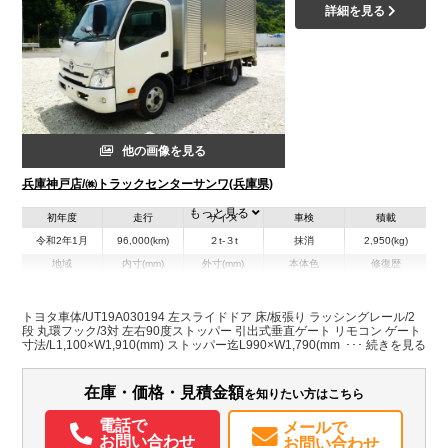
詳細を見る
他の画像を見る
兵庫神戸店/㈱トラックセンターサンワ(兵庫県)
もっと見る
初年度
走行
サイズ
車検
積載
令和2年1月
96,000(km)
２t-３t
抹消
2,950(kg)
地域
内寸(mm)
外寸(mm)
本体色
修復歴
L:4,500
L:6,570
ホワイト系
兵庫県
W:2,040
W:2,210
無
H:2,170
H:3,110
トヨタ車体/UT19A030194 左スライドドア 床/板張り ラッシングレール/2
段 丸環フック/3対 左右90度ストッパー 引出式垂直ゲート リモコン ゲート
寸法/L1,100×W1,910(mm) ストッパー迄L990×W1,790(mm) リフト能力
装備情報
600kg バックアイ 工具箱/1コ
エアコン
パワステ
パワーウィンドウ
電動格納ミラー
ETC
在庫・価格・見積金額
を知りたい方はこちら
バックモニター
電話で
メールで
お問い合わせ
お問い合わせ