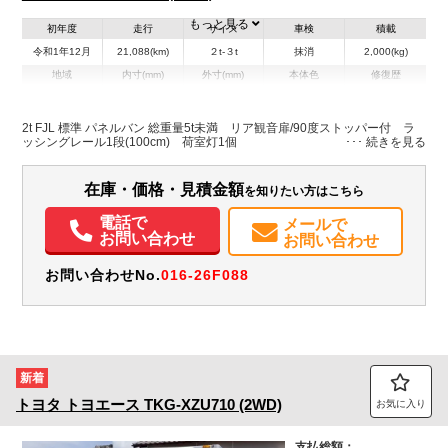
もっと見る
初年度
走行
サイズ
車検
積載
令和1年12月
21,088(km)
２t-３t
抹消
2,000(kg)
地域
内寸(mm)
外寸(mm)
本体色
修復歴
L:3,060
L:4,910
ホワイト系
新潟県
W:1,770
W:1,890
無
H:2,050
H:2,950
2t FJL 標準 パネルバン 総重量5t未満 リア観音扉/90度ストッパー付 ラ
ッシングレール1段(100cm) 荷室灯1個
装備情報
在庫・価格・見積金額
を知りたい方はこちら
エアコン
パワステ
パワーウィンドウ
ABS
エアバッグ
集中ドアロック
電動格納ミラー
ETC
バックモニター
ドラレコ
取扱説明書（一部含む）
電話で
メールで
PMマフラー
お問い合わせ
お問い合わせ
お問い合わせNo.
016-26F088
新着
トヨタ
トヨエース
TKG-XZU710 (2WD)
お気に入り
支払総額：