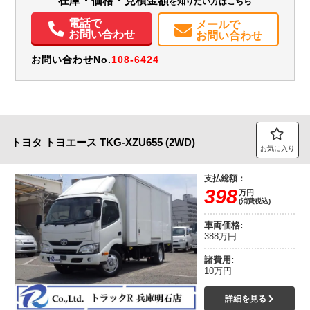
在庫・価格・見積金額
を知りたい方はこちら
ナ
バックモニター
電話で
メールで
お問い合わせ
お問い合わせ
お問い合わせNo.
108-6424
トヨタ
トヨエース
TKG-XZU655 (2WD)
お気に入り
支払総額：
398
万円
(消費税込)
車両価格:
388万円
諸費用:
10万円
詳細を見る