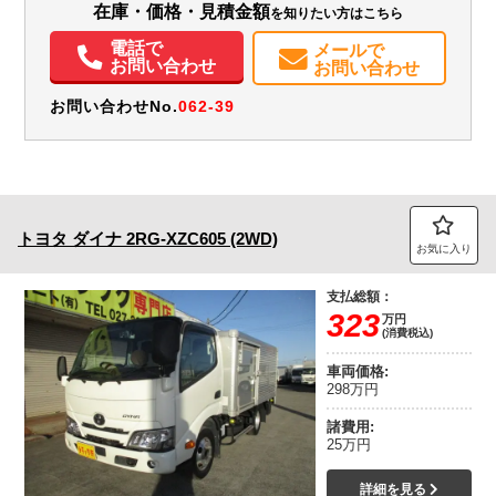
在庫・価格・見積金額
を知りたい方はこちら
電話で
メールで
お問い合わせ
お問い合わせ
お問い合わせNo.
062-39
トヨタ
ダイナ
2RG-XZC605 (2WD)
お気に入り
支払総額：
323
万円
(消費税込)
車両価格:
298万円
諸費用:
25万円
詳細を見る