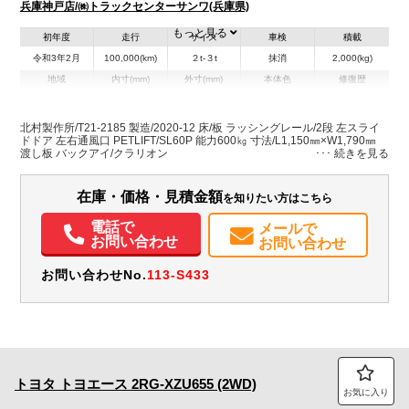
兵庫神戸店/㈱トラックセンターサンワ(兵庫県)
もっと見る
初年度
走行
サイズ
車検
積載
令和3年2月
100,000(km)
２t-３t
抹消
2,000(kg)
地域
内寸(mm)
外寸(mm)
本体色
修復歴
L:3,100
L:4,970
ホワイト系
兵庫県
W:1,750
W:1,910
無
H:2,160
H:3,020
北村製作所/T21-2185 製造/2020-12 床/板 ラッシングレール/2段 左スライ
ドドア 左右通風口 PETLIFT/SL60P 能力600㎏ 寸法/L1,150㎜×W1,790㎜
渡し板 バックアイ/クラリオン
装備情報
エアコン
パワステ
パワーウィンドウ
電動格納ミラー
ETC
在庫・価格・見積金額
を知りたい方はこちら
電話で
メールで
お問い合わせ
お問い合わせ
お問い合わせNo.
113-S433
トヨタ
トヨエース
2RG-XZU655 (2WD)
お気に入り