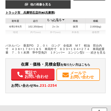
他の画像を見る
トラック市 兵庫明石店/R㈱(兵庫県)
もっと見る
初年度
走行
サイズ
車検
積載
令和1年6月
102,350(km)
２t-３t
抹消
2,000(kg)
地域
内寸(mm)
外寸(mm)
本体色
修復歴
L:4,380
L:6,090
ホワイト系
兵庫県
W:1,760
W:1,940
無
H:1,850
H:2,740
パネルバン 垂直PG ２．０ｔ ロング 全低床 ＭＴ 軽油 荷台内
寸 ４３８×１７６×１８５ 車両外寸 ６０９×１９４×２７４ 車両総重
量 ７．５ｔ未満 準中型免許 １ナンバー エンジン型式 Ｎ０４Ｃ
装備情報
１３６ＰＳ ４０００ｃｃ 保証付 普通 トラック
エアコン
パワステ
パワーウィンドウ
ABS
エアバッグ
集中ドアロック
在庫・価格・見積金額
を知りたい方はこちら
カーナビ
ETC
バックモニター
電話で
メールで
お問い合わせ
お問い合わせ
お問い合わせNo.
231-2254