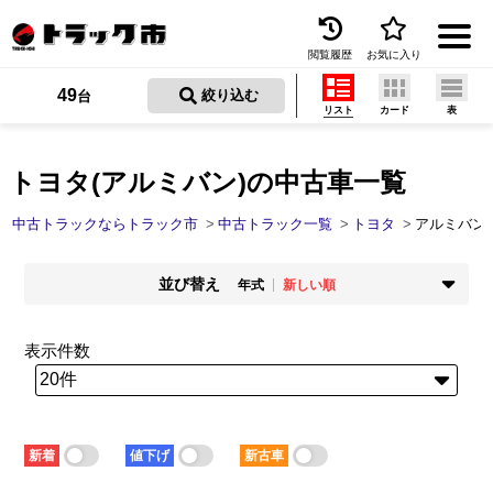
閲覧履歴
お気に入り
Menu
49
 絞り込む
台
リスト
カード
表
中古トラックを探す
トラック買取
トヨタ(アルミバン)の中古車一覧
トラック市とは
中古トラックならトラック市
中古トラック一覧
トヨタ
アルミバン
加盟店一覧
並び替え
年式
新しい順
お問い合わせ
掲載時期
年式
新着順
古い順
新しい順
古い順
表示件数
お気に入り
走行距離
価格
少ない順
多い順
安い順
高い順
閲覧履歴
積載量
車検残
少ない順
多い順
短い順
長い順
保存した検索条件
新着
値下げ
新古車