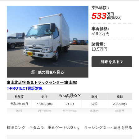
支払総額：
533
万円
(消費税込)
車両価格:
519.2万円
諸費用:
13.5万円
詳細を見る
他の画像を見る
富山北店/㈲高見トラックセンター(富山県)
T-PROTECT保証対象
もっと見る
初年度
走行
サイズ
車検
積載
令和2年10月
77,899(km)
２t-３t
抹消
2,000(kg)
地域
内寸(mm)
外寸(mm)
本体色
修復歴
L:4,500
L:6,290
ホワイト系
富山県
W:1,780
W:1,900
無
H:2,120
H:3,000
標準ロング キタムラ 垂直ゲート600ｋｇ ラッシング２段