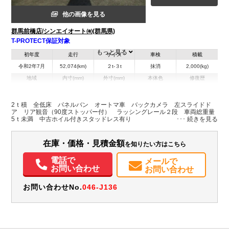
他の画像を見る
群馬前橋店/シンエイオート㈲(群馬県)
T-PROTECT保証対象
もっと見る
初年度
走行
サイズ
車検
積載
令和2年7月
52,074(km)
２t-３t
抹消
2,000(kg)
地域
内寸(mm)
外寸(mm)
本体色
修復歴
L:3,160
L:4,930
ホワイト系
群馬県
W:1,790
W:1,920
無
H:1,090
H:1,980
2ｔ積 全低床 パネルバン オートマ車 バックカメラ 左スライドド
ア リア観音（90度ストッパー付） ラッシングレール２段 車両総重量
5ｔ未満 中古ホイル付きスタッドレス有り
装備情報
エアコン
パワステ
パワーウィンドウ
ABS
エアバッグ
集中ドアロック
在庫・価格・見積金額
を知りたい方はこちら
電動格納ミラー
バックモニター
取扱説明書（一部含む）
メンテナンスノート（保証書）
電話で
メールで
お問い合わせ
お問い合わせ
お問い合わせNo.
046-J136