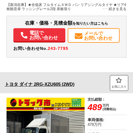
H:1,990
H:2,830
【新潟在庫】★全低床 フルタイム４ＷＤ バン リアシングルタイヤ ★リア4
枚観音扉 ラッシングレール2段 床板張り
装備情報
在庫・価格・見積金額
を知りたい方はこちら
エアコン
パワステ
パワーウィンドウ
電話で
メールで
お問い合わせ
お問い合わせ
お問い合わせNo.
243-7795
トヨタ
ダイナ
2RG-XZU605 (2WD)
お気に入り
支払総額：
489
万円
(消費税込)
車両価格:
478万円