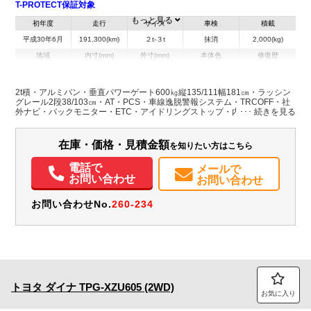
T-PROTECT保証対象
もっと見る
初年度
走行
サイズ
車検
積載
平成30年6月
191,300(km)
２t-３t
抹消
2,000(kg)
地域
内寸(mm)
外寸(mm)
本体色
修復歴
L:3,150
L:4,880
ホワイト系
群馬県
W:1,770
W:1,890
無
H:2,090
H:2,990
2t積・アルミバン・垂直パワーゲート600㎏縦135/111幅181㎝・ラッシン
グレール2段38/103㎝・AT・PCS・車線逸脱警報システム・TRCOFF・社
外ナビ・バックモニター・ETC・アイドリングストップ・内装クリーニン
装備情報
グ済・荷台内寸約長315/幅178/高209㎝
エアコン
パワステ
パワーウィンドウ
ABS
エアバッグ
集中ドアロック
在庫・価格・見積金額
を知りたい方はこちら
電動格納ミラー
カーナビ
ETC
バックモニター
電話で
メールで
お問い合わせ
お問い合わせ
お問い合わせNo.
260-234
トヨタ
ダイナ
TPG-XZU605 (2WD)
お気に入り