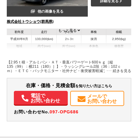
詳細を見る
他の画像を見る
株式会社トウショウ(群馬県)
もっと見る
初年度
走行
サイズ
車検
積載
平成30年6月
133,000(km)
２t-３t
抹消
2,950(kg)
地域
内寸(mm)
外寸(mm)
本体色
修復歴
L:4,430
L:6,410
ホワイト系
群馬県
W:2,090
W:2,190
無
H:2,200
H:3,150
【2.95ｔ積・アルミバン・ＡＴ・垂直パワーゲート600ｋｇ［縦
135（99）：横211（180）］】・ラッシングレール2段（36：102ｃ
ｍ）・ＥＴＣ・バックモニター・社外ナビ・衝突被害軽減ブレーキ・集中
装備情報
ドアロック・左電格ミラー・NOｘPM適合・車両総重量6755ｋｇ
エアコン
パワステ
パワーウィンドウ
ABS
エアバッグ
集中ドアロック
在庫・価格・見積金額
を知りたい方はこちら
電動格納ミラー
ETC
バックモニター
電話で
メールで
お問い合わせ
お問い合わせ
お問い合わせNo.
097-OPG686