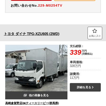
お問い合わせNo.
229-M0254TV
トヨタ
ダイナ
TPG-XZU605 (2WD)
お気に入り
支払総額：
339
万円
(消費税込)
車両価格:
328万円
諸費用:
11万円
詳細を見る
他の画像を見る
高崎倉賀野店/㈱ティースリービー(群馬県)