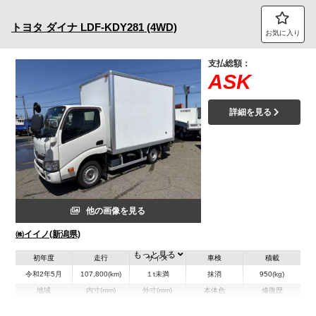
トヨタ
ダイナ
LDF-KDY281 (4WD)
お気に入り
支払総額：
ASK
詳細を見る
他の画像を見る
㈱イイノ(新潟県)
もっと見る
初年度
走行
サイズ
車検
積載
令和2年5月
107,800(km)
１t未満
抹消
950(kg)
地域
内寸(mm)
外寸(mm)
本体色
修復歴
L:3,090
L:5,000
ホワイト系
新潟県
W:1,650
W:1,750
無