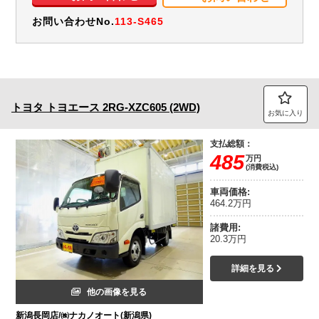
お問い合わせNo.
113-S465
トヨタ
トヨエース
2RG-XZC605 (2WD)
お気に入り
支払総額：
485
万円
(消費税込)
車両価格:
464.2万円
諸費用:
20.3万円
詳細を見る
他の画像を見る
新潟長岡店/㈱ナカノオート(新潟県)