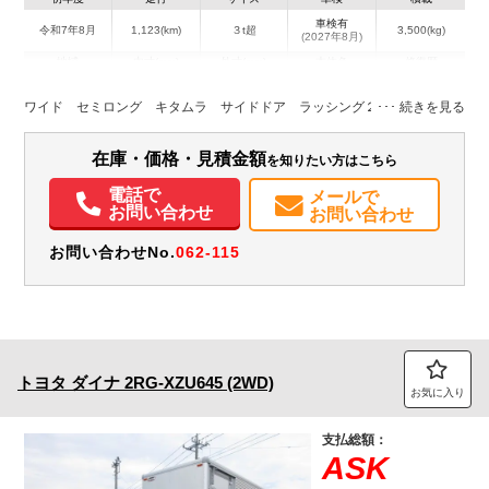
車検有
令和7年8月
1,123(km)
３t超
3,500(kg)
(2027年8月)
地域
内寸(mm)
外寸(mm)
本体色
修復歴
L:3,720
L:5,760
ホワイト系
富山県
W:2,080
W:2,200
無
ワイド セミロング キタムラ サイドドア ラッシング２段
H:2,050
H:3,040
装備情報
在庫・価格・見積金額
を知りたい方はこちら
エアコン
パワステ
パワーウィンドウ
ABS
エアバッグ
電話で
メールで
お問い合わせ
お問い合わせ
お問い合わせNo.
062-115
トヨタ
ダイナ
2RG-XZU645 (2WD)
お気に入り
支払総額：
ASK