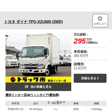
トヨタ
ダイナ
TPG-XZU605 (2WD)
お気に入り
支払総額：
295
万円
(消費税込)
車両価格:
283.4万円
諸費用:
11.6万円
詳細を見る
他の画像を見る
豊田インター店/㈱ウィンガイア(愛知県)
もっと見る
初年度
走行
サイズ
車検
積載
平成30年11月
95,950(km)
バン
抹消
2,000(kg)