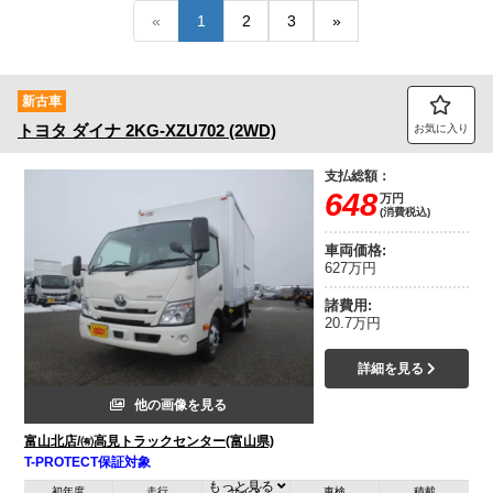
«
1
2
3
»
トラック市FC会員専用ページはこちら
ログイン
新古車
トヨタ
ダイナ
2KG-XZU702 (2WD)
お気に入り
支払総額：
648
万円
(消費税込)
車両価格:
627万円
諸費用:
20.7万円
詳細を見る
他の画像を見る
富山北店/㈲高見トラックセンター(富山県)
T-PROTECT保証対象
もっと見る
初年度
走行
サイズ
車検
積載