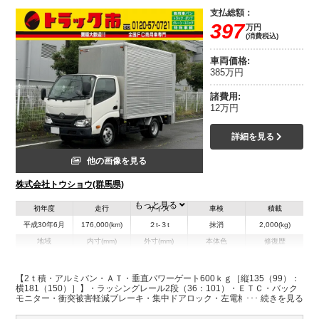
支払総額：
397
万円
(消費税込)
車両価格:
385万円
諸費用:
12万円
詳細を見る
他の画像を見る
株式会社トウショウ(群馬県)
もっと見る
初年度
走行
サイズ
車検
積載
平成30年6月
176,000(km)
２t-３t
抹消
2,000(kg)
地域
内寸(mm)
外寸(mm)
本体色
修復歴
L:3,110
L:4,860
ホワイト系
群馬県
W:1,770
W:1,890
無
H:2,090
H:2,990
【2ｔ積・アルミバン・ＡＴ・垂直パワーゲート600ｋｇ［縦135（99）：
横181（150）］】・ラッシングレール2段（36：101）・ＥＴＣ・バック
モニター・衝突被害軽減ブレーキ・集中ドアロック・左電格ミラー・NOｘ
装備情報
PM適合・車両総重量5145ｋｇ