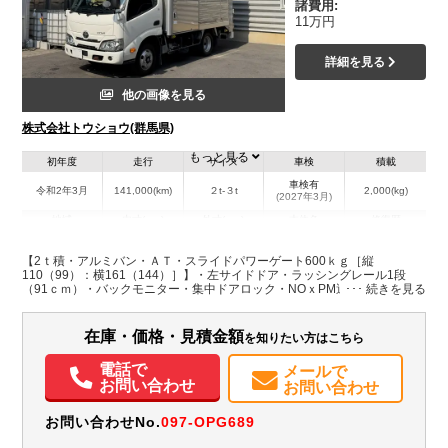
諸費用:
11万円
詳細を見る
他の画像を見る
株式会社トウショウ(群馬県)
もっと見る
初年度
走行
サイズ
車検
積載
車検有
令和2年3月
141,000(km)
２t-３t
2,000(kg)
(2027年3月)
地域
内寸(mm)
外寸(mm)
本体色
修復歴
L:3,190
L:5,050
ホワイト系
群馬県
W:1,730
W:1,910
無
【2ｔ積・アルミバン・ＡＴ・スライドパワーゲート600ｋｇ［縦
H:2,160
H:3,100
110（99）：横161（144）］】・左サイドドア・ラッシングレール1段
（91ｃｍ）・バックモニター・集中ドアロック・NOｘPM適合・車両総重
量5415ｋｇ
装備情報
在庫・価格・見積金額
を知りたい方はこちら
エアコン
パワステ
パワーウィンドウ
ABS
エアバッグ
集中ドアロック
バックモニター
電話で
メールで
お問い合わせ
お問い合わせ
お問い合わせNo.
097-OPG689