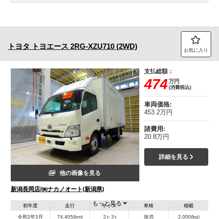
トヨタ
トヨエース
2RG-XZU710 (2WD)
お気に入り
支払総額：
474
万円
(消費税込)
車両価格:
453.2万円
諸費用:
20.8万円
詳細を見る
他の画像を見る
新潟長岡店/㈱ナカノオート(新潟県)
もっと見る
初年度
走行
サイズ
車検
積載
令和2年3月
74,405(km)
２t-３t
抹消
2,000(kg)