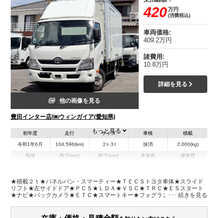
420
万円
(消費税込)
車両価格:
409.2万円
諸費用:
10.8万円
詳細を見る
他の画像を見る
豊田インター店/㈱ウィンガイア(愛知県)
もっと見る
初年度
走行
サイズ
車検
積載
令和1年6月
104,596(km)
２t-３t
抹消
2,000(kg)
地域
内寸(mm)
外寸(mm)
本体色
修復歴
L:6,570
ホワイト系
愛知県
-
W:2,210
無
H:2,940
★積載２ｔ★パネルバン・スマーティー★ＴＥＣＳトヨタ車体★スライド
リフト★左サイドドア★ＰＣＳ★ＬＤＡ★ＶＳＣ★ＴＲＣ★ＥＳスタート
★ナビ★バックカメラ★ＥＴＣ★スマートキー★フォグランプ★車両総重
装備情報
量５７３５Ｋｇ★Ｎ０４Ｃターボ１５０馬力★荷台内寸約４５３×２０７×
１９７★荷台地上高約９２ｃｍ★ラッシングレール１段★フロアマット★
エアコン
パワステ
パワーウィンドウ
ABS
エアバッグ
カーナビ
ETC
車両・上物取説★導風板★リフト能力６００ＫＧ★ゲート長１１０ｃｍ★