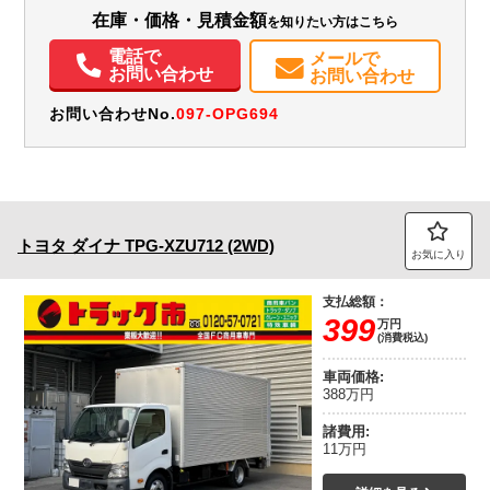
エアコン
パワステ
パワーウィンドウ
ABS
エアバッグ
集中ドアロック
在庫・価格・見積金額
を知りたい方はこちら
電動格納ミラー
ETC
バックモニター
電話で
メールで
お問い合わせ
お問い合わせ
お問い合わせNo.
097-OPG694
トヨタ
ダイナ
TPG-XZU712 (2WD)
お気に入り
支払総額：
399
万円
(消費税込)
車両価格:
388万円
諸費用:
11万円