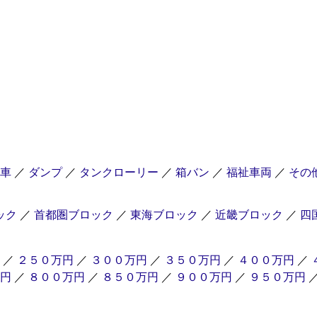
車
／
ダンプ
／
タンクローリー
／
箱バン
／
福祉車両
／
その
ック
／
首都圏ブロック
／
東海ブロック
／
近畿ブロック
／
四
／
２５０万円
／
３００万円
／
３５０万円
／
４００万円
／
円
／
８００万円
／
８５０万円
／
９００万円
／
９５０万円