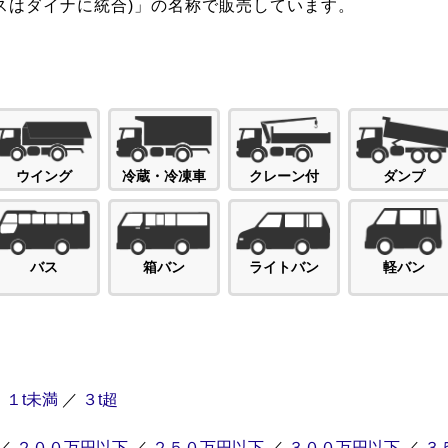
スはダイナに統合)」の名称で販売しています。
ダンプ
ウイング
冷蔵・冷凍車
クレーン付
バス
箱バン
ライトバン
軽バン
／
１t未満
／
３t超
／
２００万円以下
／
２５０万円以下
／
３００万円以下
／
３