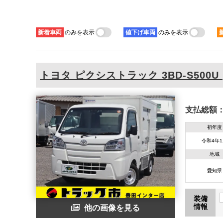
新着
車両
のみを表示
値下げ
車両
のみを表示
トヨタ
ピクシストラック
3BD-S500U
支払総額
初年度
令和4年
地域
愛知県
装備
情報
他の画像を見る