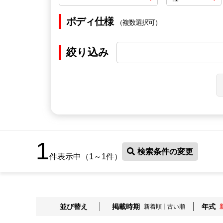
ボディ仕様
（複数選択可）
絞り込み
1
検索条件の変更
件表示中（1～1件）
並び替え
掲載時期
年式
新着順
古い順