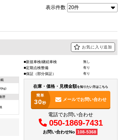
表示件数
お気に入り追加
新規車検/継続車検
無し
定期点検整備
有り
保証（部分保証）
有り
積載
在庫・価格・見積金額
を知りたい方はこちら
(kg)
簡単
復歴
メールで
お問い合わせ
30
秒
無
電話でお問い合わせ
050-1869-7431
お問い合わせNo
108-5368