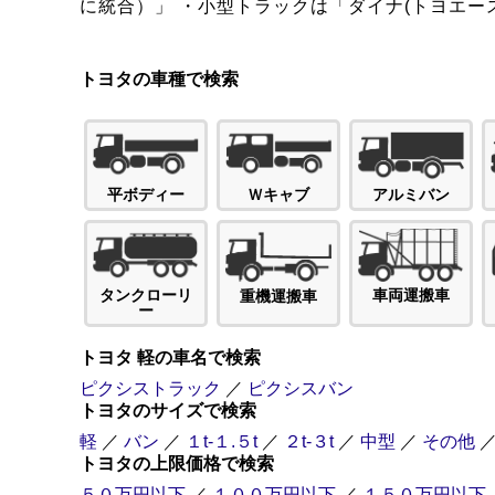
に統合）」 ・小型トラックは「ダイナ(トヨエー
トヨタの車種で検索
Ｗキャブ
平ボディー
アルミバン
タンクローリ
車両運搬車
重機運搬車
ー
トヨタ 軽の車名で検索
ピクシストラック
／
ピクシスバン
トヨタのサイズで検索
軽
／
バン
／
１t-１.５t
／
２t-３t
／
中型
／
その他
トヨタの上限価格で検索
５０万円以下
／
１００万円以下
／
１５０万円以下