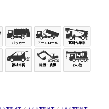
パッカー
高所作業車
アームロール
福祉車両
建機・農機
その他
５０万円以下
／
４００万円以下
／
４５０万円以下