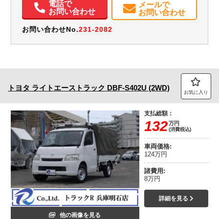
電話で
メールで
お問い合わせ
お問い合わせ
お問い合わせNo.
231-2082
トヨタ
ライトエーストラック
DBF-S402U (2WD)
お気に入り
支払総額：
132
万円
(消費税込)
車両価格:
124万円
諸費用:
8万円
詳細を見る
他の画像を見る