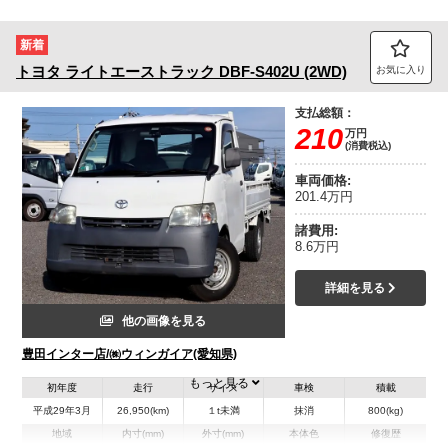
新着
トヨタ
ライトエーストラック
DBF-S402U (2WD)
お気に入り
支払総額：
210
万円
(消費税込)
車両価格:
201.4万円
諸費用:
8.6万円
詳細を見る
他の画像を見る
豊田インター店/㈱ウィンガイア(愛知県)
もっと見る
初年度
走行
サイズ
車検
積載
平成29年3月
26,950(km)
１t未満
抹消
800(kg)
地域
内寸(mm)
外寸(mm)
本体色
修復歴