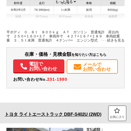
もっと見る
初年度
走行
サイズ
車検
積載
令和2年3月
79,386(km)
１t未満
抹消
800(kg)
地域
内寸(mm)
外寸(mm)
本体色
修復歴
L:2,500
L:4,270
ホワイト系
兵庫県
W:1,600
W:1,670
無
H:370
H:1,890
平ボディ ０．８ｔ ８００ｋｇ ＡＴ ガソリン 普通免許 荷台内
寸 ２５０×１６０×３７ 車両外寸 ４２７×１６７×１８９ 車両総重
量 ３．５ｔ未満 普通免許 ４ナンバー エンジン型式 ３ＳＺ １５
装備情報
００ｃｃ 保証付 小型 トラック
エアコン
パワステ
ABS
エアバッグ
ETC
在庫・価格・見積金額
を知りたい方はこちら
電話で
メールで
お問い合わせ
お問い合わせ
お問い合わせNo.
231-1980
トヨタ
ライトエーストラック
DBF-S402U (2WD)
お気に入り
支払総額：