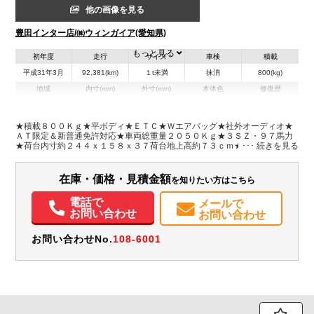
他の画像を見る
豊田インター店/㈱ウィンガイア(愛知県)
もっと見る
初年度
走行
サイズ
車検
積載
平成31年3月
92,381(km)
１t未満
抹消
800(kg)
地域
内寸(mm)
外寸(mm)
本体色
修復歴
L:2,440
L:4,270
ホワイト系
愛知県
W:1,580
W:1,670
無
H:370
H:1,890
★積載８００Ｋｇ★平ボディ★ＥＴＣ★Ｗエアバッグ★社外オーディオ★
ＡＴ限定＆新普通免許対応★車両総重量２０５０Ｋｇ★３ＳＺ・９７馬力
★荷台内寸約２４４ｘ１５８ｘ３７荷台地上高約７３ｃｍ★保証書・取
装備情報
説・スペアキー★フロアマット★荷台仕上げ塗装済み
エアコン
パワステ
ABS
エアバッグ
アルミホイール
ETC
在庫・価格・見積金額
を知りたい方はこちら
取扱説明書（一部含む）
メンテナンスノート（保証書）
電話で
メールで
お問い合わせ
お問い合わせ
お問い合わせNo.
108-6001