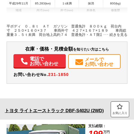
平成29年11月
85,283(km)
１t未満
抹消
800(kg)
地域
内寸(mm)
外寸(mm)
本体色
修復歴
L:2,500
L:4,270
ホワイト系
兵庫県
W:1,600
W:1,670
無
H:370
H:1,890
平ボディ ０．８ｔ ＡＴ ガソリン 普通免許 ８００ｋｇ 荷台内
寸 ２５０×１６０×３７ 車両外寸 ４２７×１６７×１８９ 車両総
重量３．５ｔ未満 荷台地上高約７４ 普通免許・ＡＴ限定可 ナビＴ
装備情報
Ｖ ４ナンバー エンジン型式３ＳＺ １５００ｃｃ 小型 トラック
エアコン
パワステ
ABS
エアバッグ
カーナビ
TV
ETC
在庫・価格・見積金額
を知りたい方はこちら
電話で
メールで
お問い合わせ
お問い合わせ
お問い合わせNo.
231-1850
トヨタ
ライトエーストラック
DBF-S402U (2WD)
お気に入り
支払総額：
199
万円