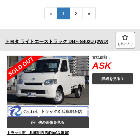
トラック市FC会員専用ページはこちら
«
1
2
»
ログイン
トヨタ
ライトエーストラック
DBF-S402U (2WD)
お気に入り
支払総額：
SOLD OUT
ASK
詳細を見る
他の画像を見る
トラック市 兵庫明石店/R㈱(兵庫県)