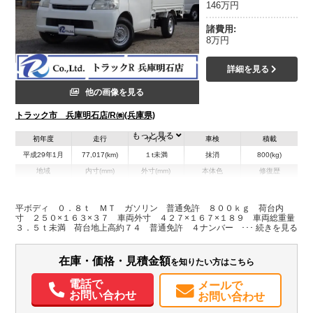
146万円
諸費用:
8万円
詳細を見る
他の画像を見る
トラック市 兵庫明石店/R㈱(兵庫県)
もっと見る
初年度
走行
サイズ
車検
積載
平成29年1月
77,017(km)
１t未満
抹消
800(kg)
地域
内寸(mm)
外寸(mm)
本体色
修復歴
L:2,500
L:4,270
ホワイト系
兵庫県
W:1,630
W:1,670
無
H:370
H:1,890
平ボディ ０．８ｔ ＭＴ ガソリン 普通免許 ８００ｋｇ 荷台内
寸 ２５０×１６３×３７ 車両外寸 ４２７×１６７×１８９ 車両総重量
３．５ｔ未満 荷台地上高約７４ 普通免許 ４ナンバー エンジン型
装備情報
式 ３ＳＺ １５００ｃｃ 小型 トラック
エアコン
パワステ
ABS
エアバッグ
在庫・価格・見積金額
を知りたい方はこちら
電話で
メールで
お問い合わせ
お問い合わせ