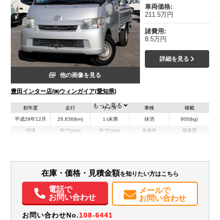
車両価格:
211.5万円
諸費用:
8.5万円
詳細を見る
他の画像を見る
豊田インター店/㈱ウィンガイア(愛知県)
もっと見る
初年度
走行
サイズ
車検
積載
平成29年12月
26,636(km)
１t未満
抹消
800(kg)
地域
内寸(mm)
外寸(mm)
本体色
修復歴
L:4,270
シルバー系
愛知県
-
W:1,670
無
H:1,890
装備情報
在庫・価格・見積金額
を知りたい方はこちら
電話で
エアコン
パワステ
パワーウィンドウ
エアバッグ
メールで
お問い合わせ
お問い合わせ
お問い合わせNo.
108-6441