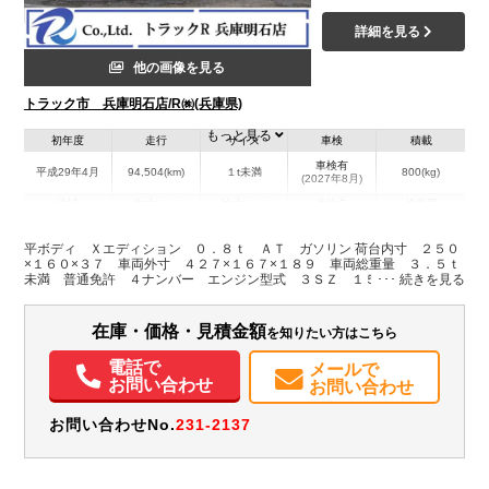
詳細を見る
他の画像を見る
トラック市 兵庫明石店/R㈱(兵庫県)
もっと見る
初年度
走行
サイズ
車検
積載
車検有
平成29年4月
94,504(km)
１t未満
800(kg)
(2027年8月)
地域
内寸(mm)
外寸(mm)
本体色
修復歴
L:2,500
L:4,270
シルバー系
兵庫県
W:1,600
W:1,670
無
平ボディ Ｘエディション ０．８ｔ ＡＴ ガソリン 荷台内寸 ２５０
H:370
H:1,890
×１６０×３７ 車両外寸 ４２７×１６７×１８９ 車両総重量 ３．５ｔ
未満 普通免許 ４ナンバー エンジン型式 ３ＳＺ １５００ｃｃ 保
証付 小型 トラック
装備情報
在庫・価格・見積金額
を知りたい方はこちら
エアコン
パワステ
パワーウィンドウ
ABS
エアバッグ
集中ドアロック
カーナビ
ETC
電話で
メールで
お問い合わせ
お問い合わせ
お問い合わせNo.
231-2137