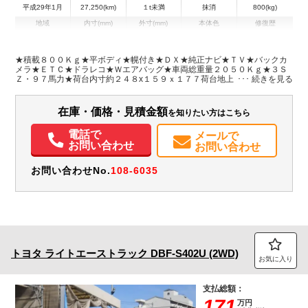
平成29年1月
27,250(km)
１t未満
抹消
800(kg)
地域
内寸(mm)
外寸(mm)
本体色
修復歴
L:2,480
L:4,270
シルバー系
愛知県
W:1,590
W:1,670
無
H:1,770
H:1,890
★積載８００Ｋｇ★平ボディ★幌付き★ＤＸ★純正ナビ★ＴＶ★バックカ
メラ★ＥＴＣ★ドラレコ★Ｗエアバッグ★車両総重量２０５０Ｋｇ★３Ｓ
Ｚ・９７馬力★荷台内寸約２４８x１５９ｘ１７７荷台地上高約７２ｃｍ★
装備情報
社外１４インチアルミ＆スタッドレス★保証書・記録簿１４枚・取説・ナ
ビ取説★スペアキー★フロアマット＆バイザー
エアコン
パワステ
ABS
エアバッグ
アルミホイール
集中ドアロック
在庫・価格・見積金額
を知りたい方はこちら
カーナビ
TV
ETC
バックモニター
ドラレコ
メンテナンスノート（保証書）
電話で
メールで
お問い合わせ
お問い合わせ
お問い合わせNo.
108-6035
トヨタ
ライトエーストラック
DBF-S402U (2WD)
お気に入り
支払総額：
171
万円