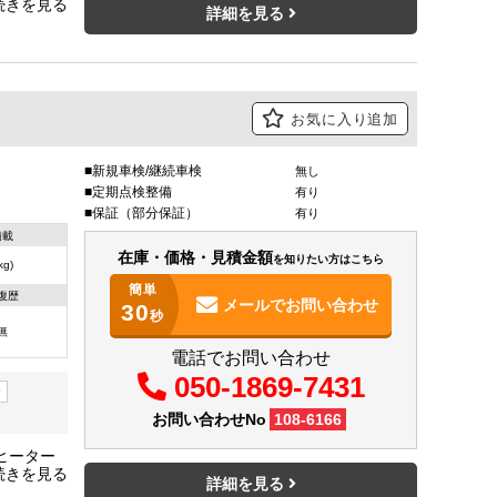
ＰＣＳ★
詳細を見る
力★保証
バイザー
お気に入り追加
新規車検/継続車検
無し
定期点検整備
有り
保証（部分保証）
有り
積載
在庫・価格・見積金額
を知りたい方はこちら
(kg)
簡単
復歴
メールで
お問い合わせ
30
秒
無
電話でお問い合わせ
050-1869-7431
ー
お問い合わせNo
108-6166
ヒーター
センス★
詳細を見る
★保証