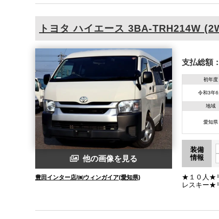
ビ取説★ス
トヨタ
ハイエース
3BA-TRH214W (2
支払総額
初年度
令和3年
地域
愛知県
装備
情報
他の画像を見る
★１０人★
豊田インター店/㈱ウィンガイア(愛知県)
レスキー★
Ａ★ＶＳＣ
取説・スペ