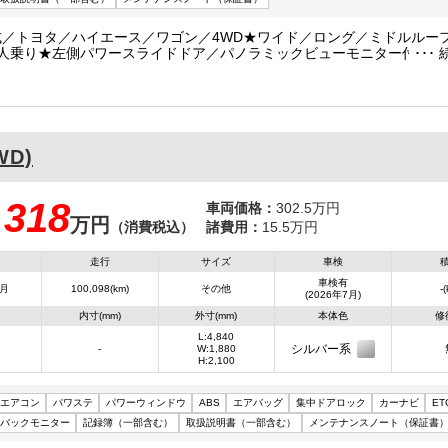
式／トヨタ／ハイエース／ワゴン／4WD★ワイド／ロング／ミドルルーフ
0人乗り★左側パワースライドドア／パノラミックビューモニター付★デ
付／AT(オートマ)車／ガソリン車★普通自動車免許(車両総重量3.5t未
★AT・オートマ限定免許対応！★
WD)
318
車両価格：
302.5万円
万円
：
（消費税込）
諸費用：
15.5万円
走行
サイズ
車検
車検有
7月
100,098(km)
その他
-
(2026年7月)
内寸(mm)
外寸(mm)
本体色
修
L:4,840
シルバー系
-
W:1,880
H:2,100
エアコン
パワステ
パワーウィンドウ
ABS
エアバッグ
集中ドアロック
カーナビ
ET
バックモニター
記録簿（一部含む）
取扱説明書（一部含む）
メンテナンスノート（保証書