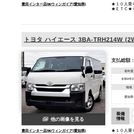
★１０人乗
豊田インター店/㈱ウィンガイア(愛知県)
★ＥＴＣ★
ＳＣ★ＴＲ
５枚・取説
トヨタ
ハイエース
3BA-TRH214W (2
支払総額
初年度
令和4年
地域
愛知県
装備
情報
他の画像を見る
★１０人乗
豊田インター店/㈱ウィンガイア(愛知県)