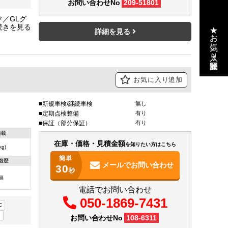
お問い合わせNo
209-51801
／GLグ
★お気に入り・閲覧履歴
ジタルイ
詳細を見る
満)で運転
お気に入り追加
新規車検/継続車検
無し
定期点検整備
有り
保証（部分保証）
有り
積載
在庫・価格・見積金額
を知りたい方はこちら
(kg)
簡単
復歴
メールで
お問い合わせ
30
秒
無
電話でお問い合わせ
050-1869-7431
C
）
お問い合わせNo
108-6311