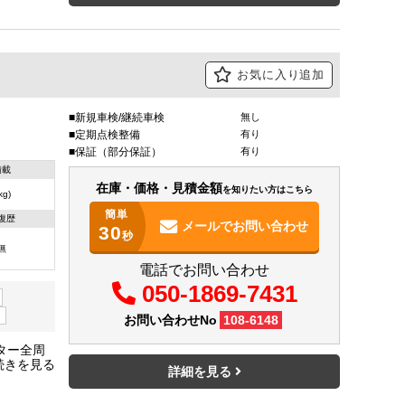
お気に入り追加
新規車検/継続車検
無し
定期点検整備
有り
保証（部分保証）
有り
積載
在庫・価格・見積金額
を知りたい方はこちら
(kg)
簡単
復歴
メールで
お問い合わせ
30
秒
無
電話でお問い合わせ
050-1869-7431
）
お問い合わせNo
108-6148
ター全周
ヒーター
詳細を見る
力★パワ
取説・ナ