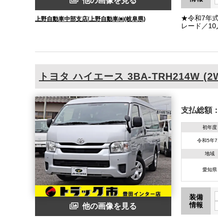
他の画像を見る
★令和7年
上野自動車中部支店/上野自動車㈱(岐阜県)
レード／1
ンナーミラー
できます！
トヨタ
ハイエース
3BA-TRH214W (2
支払総額
初年度
令和5年
地域
愛知県
装備
情報
他の画像を見る