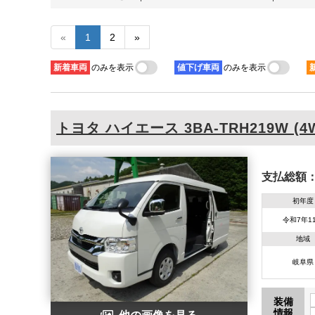
«
1
2
»
新着
車両
のみを表示
値下げ
車両
のみを表示
トヨタ
ハイエース
3BA-TRH219W (4
支払総額
初年度
令和7年1
地域
岐阜県
装備
情報