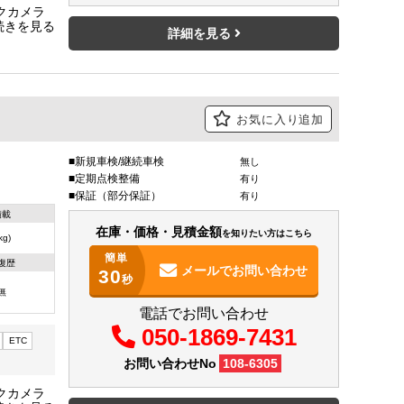
クカメラ
ＤＡ★Ｖ
詳細を見る
・記録簿
お気に入り追加
新規車検/継続車検
無し
定期点検整備
有り
保証（部分保証）
有り
積載
在庫・価格・見積金額
を知りたい方はこちら
(kg)
簡単
復歴
メールで
お問い合わせ
30
秒
無
電話でお問い合わせ
050-1869-7431
ETC
お問い合わせNo
108-6305
クカメラ