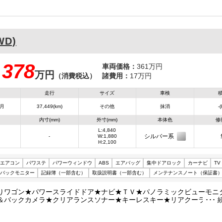
スペアキーレスキー★フロアマット＆バイザー
WD)
378
車両価格：
361万円
万円
：
（消費税込）
諸費用：
17万円
走行
サイズ
車検
8月
37,449(km)
その他
抹消
-
内寸(mm)
外寸(mm)
本体色
修
L:4,840
シルバー系
-
W:1,880
H:2,100
エアコン
パワステ
パワーウィンドウ
ABS
エアバッグ
集中ドアロック
カーナビ
TV
バックモニター
記録簿（一部含む）
取扱説明書（一部含む）
メンテナンスノート（保証書
りワゴン★パワースライドドア★ナビ★ＴＶ★パノラミックビューモニ
＆バックカメラ★クリアランスソナー★キーレスキー★リアクーラー＆
ＬＤＡ★ＶＳＣ★ＴＲＣ★車両総重量２４９０Ｋｇ★２ＴＲ・１６０馬
動作確認済み！★リアスライド小窓・フィルム施工★保証書・記録簿・