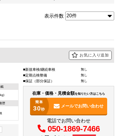
表示件数
お気に入り追加
新規車検/継続車検
無し
定期点検整備
無し
保証（部分保証）
無し
積載
在庫・価格・見積金額
を知りたい方はこちら
kg)
簡単
復歴
メールで
お問い合わせ
30
秒
無
電話でお問い合わせ
050-1869-7466
ー