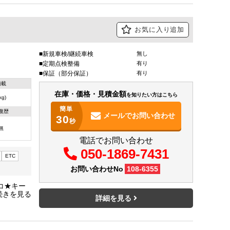
お気に入り追加
新規車検/継続車検
無し
定期点検整備
有り
保証（部分保証）
有り
積載
在庫・価格・見積金額
を知りたい方はこちら
(kg)
簡単
復歴
メールで
お問い合わせ
30
秒
無
電話でお問い合わせ
050-1869-7431
ETC
お問い合わせNo
108-6355
コ★キー
Ｓ★ＬＤ
詳細を見る
保証書・
ー