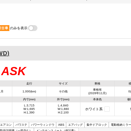
新古車
のみを表示
WD)
ASK
：
走行
サイズ
車検
車検有
1月
1,000(km)
その他
0(
(2028年11月)
内寸(mm)
外寸(mm)
本体色
修
L:3,715
L:4,840
ホワイト系
W:1,695
W:1,880
H:1,390
H:2,100
エアコン
パワステ
パワーウィンドウ
ABS
エアバッグ
集中ドアロック
電動格納ミラ
取扱説明書（一部含む）
メンテナンスノート（保証書）