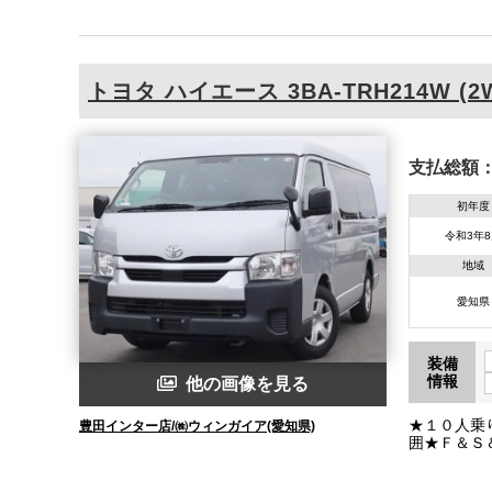
書・取説・
トヨタ
ハイエース
3BA-TRH214W (2
支払総額
初年度
令和3年
地域
愛知県
装備
情報
他の画像を見る
★１０人乗
豊田インター店/㈱ウィンガイア(愛知県)
囲★Ｆ＆Ｓ
★ＰＣＳ★
ースライド