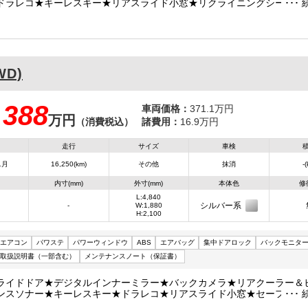
ドラレコ★キーレスキー★リアスライド小窓★リクライニングシート★
ＳＣ★ＴＲＣ★ＷエアＢ★車両総重量２４９０Ｋｇ★２ＴＲ・１６０馬
スペアキーレスキー★ナビ型式ＮＳＣＮ-Ｗ６８★フロアマット★サイド
WD)
388
車両価格：
371.1万円
万円
：
（消費税込）
諸費用：
16.9万円
走行
サイズ
車検
1月
16,250(km)
その他
抹消
-
内寸(mm)
外寸(mm)
本体色
修
L:4,840
シルバー系
-
W:1,880
H:2,100
エアコン
パワステ
パワーウィンドウ
ABS
エアバッグ
集中ドアロック
バックモニタ
取扱説明書（一部含む）
メンテナンスノート（保証書）
ライドドア★デジタルインナーミラー★バックカメラ★リアクーラー＆
ンスソナー★キーレスキー★ドラレコ★リアスライド小窓★セーフティ
ＤＡ★ＶＳＣ★ＴＲＣ★車両総重量２４９０Ｋｇ★２ＴＲ・１６０馬力