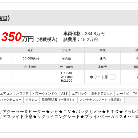
ペアキーレスキー
WD)
350
車両価格：
334.8万円
万円
：
（消費税込）
諸費用：
15.2万円
走行
サイズ
車検
6月
50,600(km)
その他
抹消
-
内寸(mm)
外寸(mm)
本体色
修
L:4,840
ホワイト系
-
W:1,880
H:2,100
エアコン
パワステ
パワーウィンドウ
ABS
エアバッグ
集中ドアロック
カーナビ
TV
バックモニター
ドラレコ
取扱説明書（一部含む）
メンテナンスノート（保証書）
リアクーラー＆ヒーター★ナビ★ＴＶ★バックカメラ★ＥＴＣ★ドラレ
リアスライド小窓★リクライニングシート★プライバシーガラス★ＰＣ
★ＴＲＣ★ＷエアＢ★車両総重量２４８０Ｋｇ★２ＴＲ・１６０馬力★
アキーレスキー★ナビ型式ＳＬ３１１８ＮＶＷ★フロアマット・バイザ