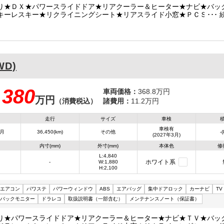
り★ＤＸ★パワースライドドア★リアクーラー＆ヒーター★ナビ★バッ
キーレスキー★リクライニングシート★リアスライド小窓★ＰＣＳ★Ｌ
Ｃ★ＷエアＢ★車両総重量２４９０Ｋｇ★２ＴＲ・１６０馬力★保証書
★ナビ型式ＡＶＮ-ＬＢＳ０１★フロアマット
WD)
380
車両価格：
368.8万円
万円
：
（消費税込）
諸費用：
11.2万円
走行
サイズ
車検
車検有
3月
36,450(km)
その他
-
(2027年3月)
内寸(mm)
外寸(mm)
本体色
修
L:4,840
ホワイト系
-
W:1,880
H:2,100
エアコン
パワステ
パワーウィンドウ
ABS
エアバッグ
集中ドアロック
カーナビ
TV
バックモニター
ドラレコ
取扱説明書（一部含む）
メンテナンスノート（保証書）
り★パワースライドドア★リアクーラー＆ヒーター★ナビ★ＴＶ★バッ