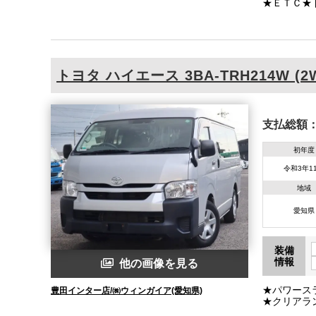
★ＥＴＣ★
ＬＤＡ★Ｖ
書・取説・
トヨタ
ハイエース
3BA-TRH214W (2
支払総額
初年度
令和3年1
地域
愛知県
装備
情報
他の画像を見る
★パワース
豊田インター店/㈱ウィンガイア(愛知県)
★クリアラ
ＰＣＳ★Ｌ