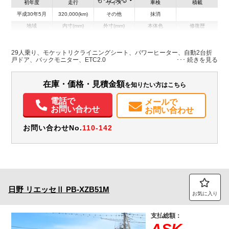
初年度
走行
サイズ
車検
積載
平成30年5月
320,000(km)
その他
抹消
地域
内寸(mm)
外寸(mm)
本体色
修復歴
L:6,990
ホワイト系
千葉県
-
W:2,080
無
H:2,630
29人乗り、モケットリクライニングシート、パワーヒーター、自動2台折
戸ドア、バックモニター、ETC2.0
装備情報
在庫・価格・見積金額
を知りたい方はこちら
エアコン
パワステ
パワーウィンドウ
ABS
エアバッグ
電動格納ミラー
ETC
バックモニター
電話で
メールで
お問い合わせ
お問い合わせ
お問い合わせNo.
110-142
日野
リエッセⅡ
PB-XZB51M
お気に入り
支払総額：