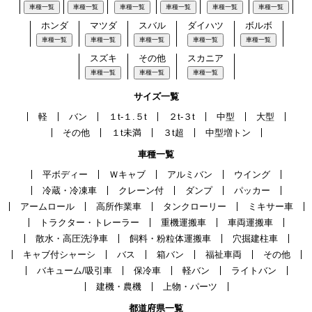
車種一覧
車種一覧
車種一覧
車種一覧
車種一覧
車種一覧
ホンダ
マツダ
スバル
ダイハツ
ボルボ
車種一覧
車種一覧
車種一覧
車種一覧
車種一覧
スズキ
その他
スカニア
車種一覧
車種一覧
車種一覧
サイズ一覧
軽
バン
１t-１.５t
２t-３t
中型
大型
その他
１t未満
３t超
中型増トン
車種一覧
平ボディー
Ｗキャブ
アルミバン
ウイング
冷蔵・冷凍車
クレーン付
ダンプ
パッカー
アームロール
高所作業車
タンクローリー
ミキサー車
トラクター・トレーラー
重機運搬車
車両運搬車
散水・高圧洗浄車
飼料・粉粒体運搬車
穴掘建柱車
キャブ付シャーシ
バス
箱バン
福祉車両
その他
バキューム/吸引車
保冷車
軽バン
ライトバン
建機・農機
上物・パーツ
都道府県一覧