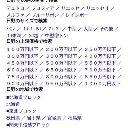
日野 その他の車名で検索
デュトロ
／
プロフィア
／
リエッセ
／
リエッセⅡ
／
メルファ
／
ブルーリボン
／
レインボー
日野のサイズで検索
バン
／
１t-１.５t
／
２t-３t
／
中型
／
大型
／
その他
／
１t未満
／
３t超
／
中型増トン
日野の上限価格で検索
１５０万円以下
／
２００万円以下
／
２５０万円以下
／
３００万円以下
／
３５０万円以下
／
４００万円以下
／
４５０万円以下
／
５００万円以下
／
５５０万円以下
／
６００万円以下
／
６５０万円以下
／
７００万円以下
／
７５０万円以下
／
８００万円以下
／
８５０万円以下
／
９００万円以下
／
９５０万円以下
／
１０００万円以下
日野の地域で検索
■北海道ブロック
北海道
■東北ブロック
秋田県
／
岩手県
／
宮城県
／
福島県
■関東甲信越ブロック