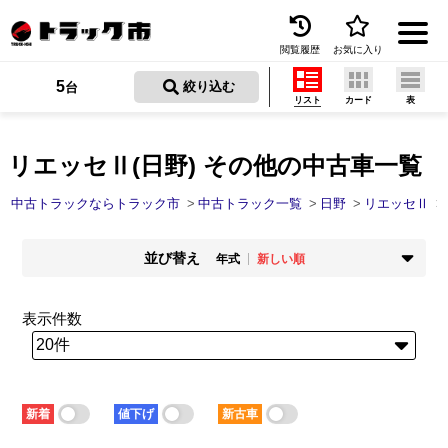
閲覧履歴
お気に入り
Menu
5
 絞り込む
台
リスト
カード
表
中古トラックを探す
トラック買取
リエッセⅡ(日野) その他の中古車一覧
トラック市とは
中古トラックならトラック市
中古トラック一覧
日野
リエッセⅡ
加盟店一覧
並び替え
年式
新しい順
お問い合わせ
掲載時期
年式
新着順
古い順
新しい順
古い順
表示件数
お気に入り
走行距離
価格
少ない順
多い順
安い順
高い順
閲覧履歴
積載量
車検残
少ない順
多い順
短い順
長い順
保存した検索条件
新着
値下げ
新古車