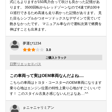
式にもよりますが150馬力合って吹けも良かった記憶があ
ります。 3500回転からレッドゾーンなので4速で約100キ
ロ巡行できるため高速も走り易かった記憶があります。 見
た目もシンプルかつオーソドックスなデザインで見ていて
飽きなかったです。 マニュアル車なので運転次第で燃費を
伸ばすことも出来ます。
夢運び1234
3.0
ご購入トラック
日野
リエッセⅡ
バス
この車両って実はOEM車両なんだよね.....
こちらの車両はトヨタ・コースターのOEM車両になります
乗り心地はエンジン位置の特性上乗り心地がすごくいいで
す！ このスタイル古臭さ感じないんだよなあ....^^
ｐニャニャリミアン