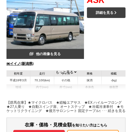
ASK
詳細を見る
他の画像を見る
㈱イイノ(新潟県)
もっと見る
初年度
走行
サイズ
車検
積載
平成18年3月
70,100(km)
その他
抹消
-(kg)
地域
内寸(mm)
外寸(mm)
本体色
修復歴
L:6,990
シルバー系
新潟県
-
W:2,020
無
H:2,620
【群馬在庫】★マイクロバス ★総輪エアサス ★EX ハイルーフロング
★27人乗り ★自動スイング扉、オートステップ ★冷蔵冷凍車付 ★モ
ケットリクライニング ★後方サロンシート 固定テーブル付 ★メッシュ
装備情報
ポケット ★ドリンクホルダー ★右上棚付
エアコン
パワステ
在庫・価格・見積金額
を知りたい方はこちら