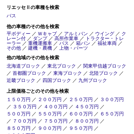
リエッセⅡの車種を検索
バス
他の車種のその他を検索
トラクター
平ボディー
／
Ｗキャブ
／
アルミバン
／
ウイング
／
ク
トレーラー
レーン付
／
ダンプ
／
高所作業車
／
トラクター・トレ
ーラー
／
重機運搬車
／
バス
／
箱バン
／
福祉車両
／
その他
／
建機・農機
／
上物・パーツ
他の地域のその他を検索
散水
飼料
キャブ付
高圧洗浄車
粉粒体運搬車
シャーシ
北海道ブロック
／
東北ブロック
／
関東甲信越ブロック
／
首都圏ブロック
／
東海ブロック
／
北陸ブロック
／
近畿ブロック
／
四国ブロック
／
九州ブロック
バキューム
吸引車
上限価格ごとのその他を検索
１５０万円
／
２００万円
／
２５０万円
／
３００万円
／
３５０万円
／
４００万円
／
４５０万円
／
５００万円
／
５５０万円
／
６００万円
／
６５０万円
／
７００万円
／
７５０万円
／
８００万円
／
８５０万円
／
９００万円
／
９５０万円
／