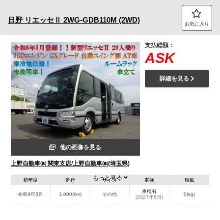
トラック市FC会員専用ページはこちら
日野
リエッセⅡ
2WG-GDB110M (2WD)
お気に入り
ログイン
支払総額：
ASK
詳細を見る
他の画像を見る
上野自動車㈱ 関東支店/上野自動車㈱(埼玉県)
もっと見る
初年度
走行
サイズ
車検
積載
車検有
令和8年5月
1,000(km)
その他
0(kg)
(2027年5月)
地域
内寸(mm)
外寸(mm)
本体色
修復歴
L:6,230
L:6,990