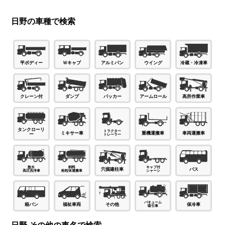
日野の車種で検索
Ｗキャブ
平ボディー
アルミバン
ウイング
冷蔵・冷凍車
パッカー
ダンプ
高所作業車
クレーン付
アームロール
タンクローリ
ミキサー車
車両運搬車
重機運搬車
ー
穴掘建柱車
バス
箱バン
福祉車両
その他
保冷車