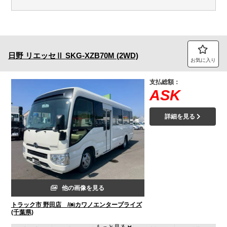
日野
リエッセⅡ
SKG-XZB70M (2WD)
お気に入り
支払総額：
ASK
詳細を見る
他の画像を見る
トラック市 野田店 /㈱カワノエンタープライズ
(千葉県)
もっと見る