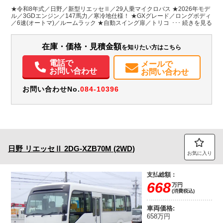
シルバー系
埼玉県
W:1,885
W:2,080
無
★令和8年式／日野／新型リエッセⅡ／29人乗マイクロバス ★2026年モデ
H:1,890
H:2,630
ル／3GDエンジン／147馬力／寒冷地仕様！ ★GXグレード／ロングボディ
／6速(オートマ)／ルームラック ★自動スイング扉／トリコットシート(上
級)／シートベルト付
装備情報
在庫・価格・見積金額
を知りたい方はこちら
エアコン
パワステ
パワーウィンドウ
ABS
エアバッグ
集中ドアロック
電動格納ミラー
カーナビ
取扱説明書（一部含む）
電話で
メールで
メンテナンスノート（保証書）
お問い合わせ
お問い合わせ
お問い合わせNo.
084-10396
日野
リエッセⅡ
2DG-XZB70M (2WD)
お気に入り
支払総額：
668
万円
(消費税込)
車両価格:
658万円