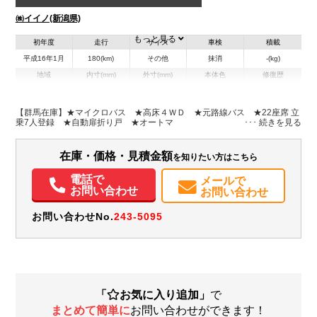
㈱イイノ(新潟県)
もっと見る
初年度
走行
サイズ
車検
積載
平成16年1月
180(km)
その他
抹消
-(kg)
地域
内寸(mm)
外寸(mm)
本体色
修復歴
L:6,990
イエロー系
新潟県
-
W:2,040
無
H:2,790
【群馬在庫】★マイクロバス ★高床４ＷＤ ★元路線バス ★22座席 立
乗7人登録 ★自動扉折り戸 ★オートマ
装備情報
在庫・価格・見積金額
を知りたい方はこちら
エアコン
パワステ
電話で
メールで
お問い合わせ
お問い合わせ
お問い合わせNo.
243-5095
「
お気に入り追加」
で
まとめて簡単に
お問い合わせができます！