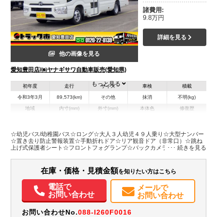
諸費用:
9.8万円
詳細を見る
他の画像を見る
愛知豊田店/㈱ヤナギサワ自動車販売(愛知県)
もっと見る
初年度
走行
サイズ
車検
積載
令和3年3月
89,573(km)
その他
抹消
不明(kg)
地域
内寸(mm)
外寸(mm)
本体色
修復歴
L:6,990
ホワイト系
愛知県
-
W:2,080
無
H:2,630
☆幼児バス/幼稚園バス☆ロング☆大人３人幼児４９人乗り☆大型ナンバー
☆置き去り防止警報装置☆手動折れドア☆リア観音ドア（非常口）☆跳ね
上げ式保護者シート☆フロントフォグランプ☆バックカメラ☆コムテック
装備情報
前後ドライブレコーダー☆ＤＰオーディオ☆運転席エアバッグ/ＡＢＳ/ＰＳ
☆ＴＲＣ/横滑防止装置
パワステ
ABS
エアバッグ
電動格納ミラー
バックモニター
ドラレコ
在庫・価格・見積金額
を知りたい方はこちら
取扱説明書（一部含む）
メンテナンスノート（保証書）
電話で
メールで
お問い合わせ
お問い合わせ
お問い合わせNo.
088-I260F0016