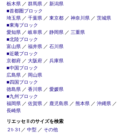
栃木県
／
群馬県
／
新潟県
■首都圏ブロック
埼玉県
／
千葉県
／
東京都
／
神奈川県
／
茨城県
■東海ブロック
愛知県
／
岐阜県
／
静岡県
／
三重県
■北陸ブロック
富山県
／
福井県
／
石川県
■近畿ブロック
京都府
／
大阪府
／
兵庫県
■中国ブロック
広島県
／
岡山県
■四国ブロック
徳島県
／
香川県
／
愛媛県
■九州ブロック
福岡県
／
佐賀県
／
鹿児島県
／
熊本県
／
沖縄県
／
長崎県
リエッセⅡのサイズを検索
２t-３t
／
中型
／
その他