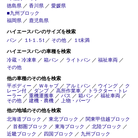
徳島県
／
香川県
／
愛媛県
■九州ブロック
福岡県
／
鹿児島県
ハイエースバンのサイズを検索
バン
／
１t-１.５t
／
その他
／
１t未満
ハイエースバンの車種を検索
冷蔵・冷凍車
／
箱バン
／
ライトバン
／
福祉車両
／
その他
他の車種のその他を検索
平ボディー
／
Ｗキャブ
／
アルミバン
／
ウイング
／
ク
レーン付
／
ダンプ
／
高所作業車
／
トラクター・トレ
ーラー
／
重機運搬車
／
バス
／
箱バン
／
福祉車両
／
その他
／
建機・農機
／
上物・パーツ
他の地域のその他を検索
北海道ブロック
／
東北ブロック
／
関東甲信越ブロック
／
首都圏ブロック
／
東海ブロック
／
北陸ブロック
／
近畿ブロック
／
四国ブロック
／
九州ブロック