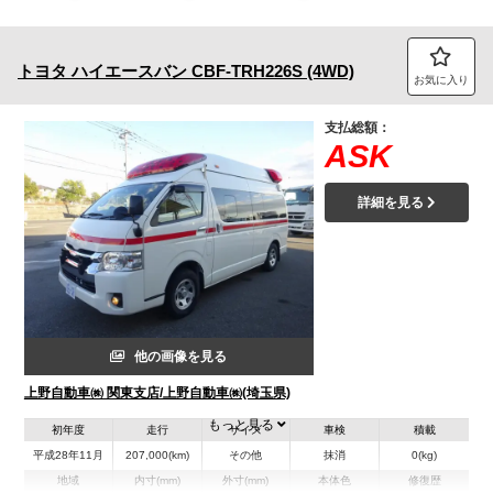
トラック市FC会員専用ページはこちら
トヨタ
ハイエースバン
CBF-TRH226S (4WD)
ログイン
お気に入り
支払総額：
ASK
詳細を見る
他の画像を見る
上野自動車㈱ 関東支店/上野自動車㈱(埼玉県)
もっと見る
初年度
走行
サイズ
車検
積載
平成28年11月
207,000(km)
その他
抹消
0(kg)
地域
内寸(mm)
外寸(mm)
本体色
修復歴