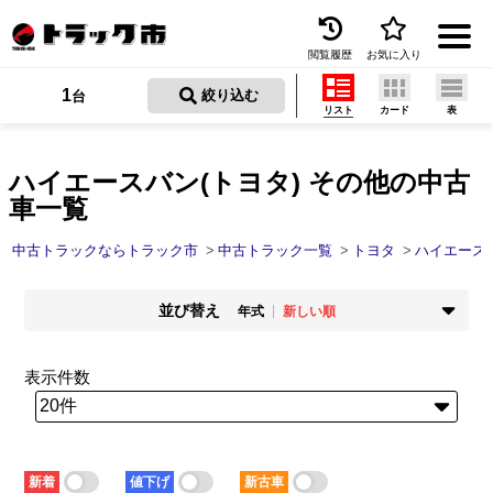
閲覧履歴
お気に入り
Menu
1
 絞り込む
台
リスト
カード
表
中古トラックを探す
トラック買取
ハイエースバン(トヨタ) その他の中古
車一覧
トラック市とは
中古トラックならトラック市
中古トラック一覧
トヨタ
ハイエース
加盟店一覧
並び替え
お問い合わせ
年式
新しい順
掲載時期
年式
お気に入り
新着順
古い順
新しい順
古い順
表示件数
走行距離
価格
閲覧履歴
少ない順
多い順
安い順
高い順
積載量
車検残
保存した検索条件
少ない順
多い順
短い順
長い順
新着
値下げ
新古車