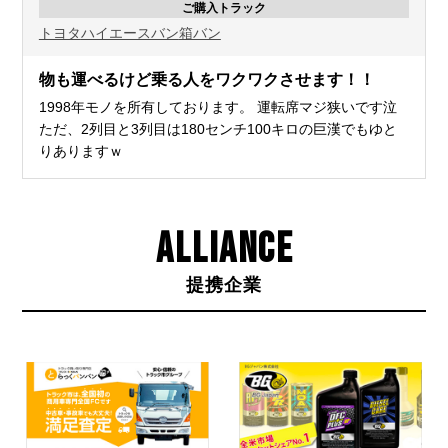
ご購入トラック
トヨタ
ハイエースバン
箱バン
物も運べるけど乗る人をワクワクさせます！！
1998年モノを所有しております。 運転席マジ狭いです泣
ただ、2列目と3列目は180センチ100キロの巨漢でもゆと
りありますｗ
ALLIANCE
提携企業