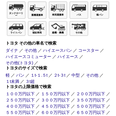
タンクローリ
車両運搬車
バス
箱バン
重機運搬車
ー
ライトバン
福祉車両
建機・農機
その他
トヨタ その他の車名で検索
ダイナ
／
その他
／
ハイエースバン
／
コースター
／
ハイエースコミューター
／
ハイエース
／
その他(トヨタ)
／
トヨタのサイズで検索
軽
／
バン
／
１t-１.５t
／
２t-３t
／
中型
／
その他
／
１t未満
／
３t超
トヨタの上限価格で検索
１００万円以下
／
１５０万円以下
／
２００万円以下
／
２５０万円以下
／
３００万円以下
／
３５０万円以下
／
４００万円以下
／
４５０万円以下
／
５００万円以下
／
５５０万円以下
／
６００万円以下
／
６５０万円以下
／