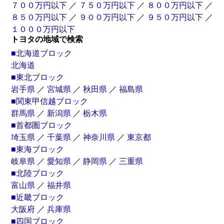
７００万円以下
／
７５０万円以下
／
８００万円以下
／
８５０万円以下
／
９００万円以下
／
９５０万円以下
／
１０００万円以下
トヨタの地域で検索
■北海道ブロック
北海道
■東北ブロック
岩手県
／
宮城県
／
秋田県
／
福島県
■関東甲信越ブロック
群馬県
／
新潟県
／
栃木県
■首都圏ブロック
埼玉県
／
千葉県
／
神奈川県
／
東京都
■東海ブロック
岐阜県
／
愛知県
／
静岡県
／
三重県
■北陸ブロック
富山県
／
福井県
■近畿ブロック
大阪府
／
兵庫県
■四国ブロック