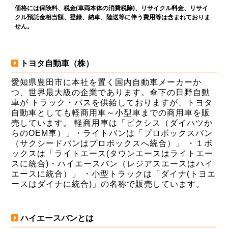
価格には保険料、税金(車両本体の消費税除)、リサイクル料金、リサイ
クル預託金相当額、登録、納車、陸送等に伴う費用等は含まれておりま
せん。
トヨタ自動車（株）
愛知県豊田市に本社を置く国内自動車メーカーか
つ、世界最大級の企業であります。傘下の日野自動
車が トラック・バスを供給しておりますが、トヨタ
自動車としても軽商用車～小型車までの商用車を販
売しています。 軽商用車は「ピクシス（ダイハツか
らのOEM車）」・ライトバンは「プロボックスバン
（サクシードバンはプロボックスへ統合）」 ・１ボ
ックスは「ライトエース(タウンエースはライトエー
スに統合)・ハイエースバン（レジアスエースはハイ
エースに統合）」 ・小型トラックは「ダイナ(トヨエ
ースはダイナに統合)」の名称で販売しています。
ハイエースバンとは