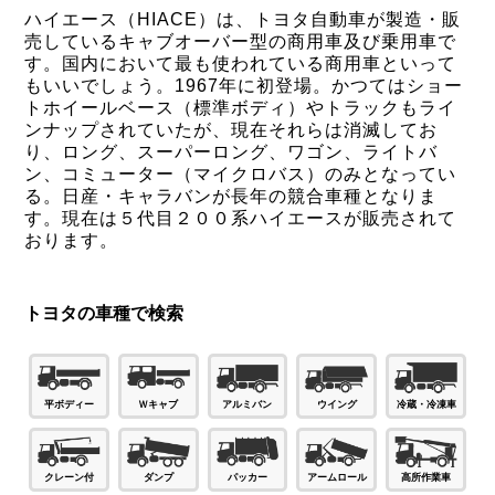
ハイエース（HIACE）は、トヨタ自動車が製造・販
売しているキャブオーバー型の商用車及び乗用車で
す。国内において最も使われている商用車といって
もいいでしょう。1967年に初登場。かつてはショー
トホイールベース（標準ボディ）やトラックもライ
ンナップされていたが、現在それらは消滅してお
り、ロング、スーパーロング、ワゴン、ライトバ
ン、コミューター（マイクロバス）のみとなってい
る。日産・キャラバンが長年の競合車種となりま
す。現在は５代目２００系ハイエースが販売されて
おります。
トヨタの車種で検索
Ｗキャブ
平ボディー
アルミバン
ウイング
冷蔵・冷凍車
パッカー
ダンプ
高所作業車
クレーン付
アームロール