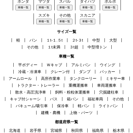
ホンダ
マツダ
スバル
ダイハツ
ボルボ
車種一覧
車種一覧
車種一覧
車種一覧
車種一覧
スズキ
その他
スカニア
車種一覧
車種一覧
車種一覧
サイズ一覧
軽
バン
１t-１.５t
２t-３t
中型
大型
その他
１t未満
３t超
中型増トン
車種一覧
平ボディー
Ｗキャブ
アルミバン
ウイング
冷蔵・冷凍車
クレーン付
ダンプ
パッカー
アームロール
高所作業車
タンクローリー
ミキサー車
トラクター・トレーラー
重機運搬車
車両運搬車
散水・高圧洗浄車
飼料・粉粒体運搬車
穴掘建柱車
キャブ付シャーシ
バス
箱バン
福祉車両
その他
バキューム/吸引車
保冷車
軽バン
ライトバン
建機・農機
上物・パーツ
都道府県一覧
北海道
岩手県
宮城県
秋田県
福島県
栃木県