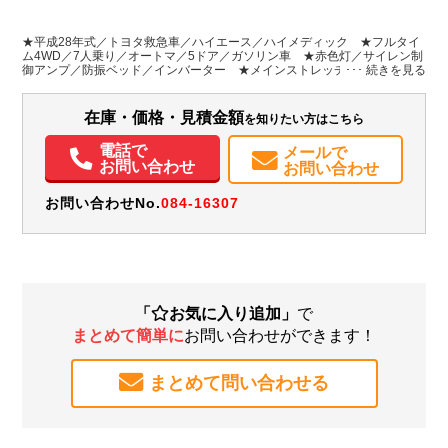
L:5,650
その他
埼玉県
-
W:1,890
無
H:2,490
★平成28年式／トヨタ救急車／ハイエース／ハイメディック ★フルタイ
ム4WD／7人乗り／オートマ／5ドア／ガソリン車 ★赤色灯／サイレン制
御アンプ／防振ベッド／インバーター ★メインストレッチャー／トヨタ
装備情報
SDナビ／バックカメラ ★輸出・民間救急・研修・撮影等に如何でしょう
か ★普通自動車(3.5t)免許で運転出来ます／AT・オートマ限定免許対応
エアコン
パワステ
パワーウィンドウ
ABS
エアバッグ
集中ドアロック
在庫・価格・見積金額
を知りたい方はこちら
バックモニター
記録簿（一部含む）
取扱説明書（一部含む）
メンテナンスノート（保証書）
電話で
メールで
お問い合わせ
お問い合わせ
お問い合わせNo.
084-16307
「
お気に入り追加」
で
まとめて簡単に
お問い合わせができます！
まとめて問い合わせる