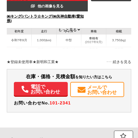
他の画像を見る
㈱キング/バントラ☆キング/㈱矢神自動車(愛知
県)
もっと見る
初年度
走行
サイズ
車検
積載
車検有
令和7年9月
1,000(km)
中型
3,750(kg)
(2027年9月)
地域
内寸(mm)
外寸(mm)
本体色
修復歴
L:5,990
その他
愛知県
-
W:2,200
無
★登録未使用車★新明和工業★
H:2,450
装備情報
在庫・価格・見積金額
を知りたい方はこちら
エアコン
パワステ
パワーウィンドウ
エアバッグ
電話で
メールで
お問い合わせ
お問い合わせ
お問い合わせNo.
101-2341