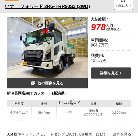
いすゞ
フォワード
2RG-FRR90S3 (2WD)
お気に入り
支払総額：
978
万円
(消費税込)
車両価格:
964.7万円
諸費用:
13.5万円
詳細を見る
他の画像を見る
新潟長岡店/㈱ナカノオート(新潟県)
もっと見る
初年度
走行
サイズ
車検
積載
車検有
令和6年11月
584(km)
中型
3,500(kg)
(2026年11月)
地域
内寸(mm)
外寸(mm)
本体色
修復歴
L:3,140
L:5,430
ホワイト系
新潟県
W:2,060
W:2,230
無
3.5t 標準ベッドレス Lゲートダンプ 190ps 未使用車 自動コボレーン付
H:320
H:2,500