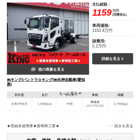
支払総額：
1159
万円
(消費税込)
車両価格:
1153.4万円
諸費用:
5.2万円
詳細を見る
他の画像を見る
㈱キング/バントラ☆キング/㈱矢神自動車(愛知
県)
もっと見る
初年度
走行
サイズ
車検
積載
車検有
令和7年9月
1,000(km)
中型
3,750(kg)
(2027年9月)
地域
内寸(mm)
外寸(mm)
本体色
修復歴
L:5,990
その他
愛知県
-
W:2,200
無
★登録未使用車★新明和工業★
H:2,450
装備情報