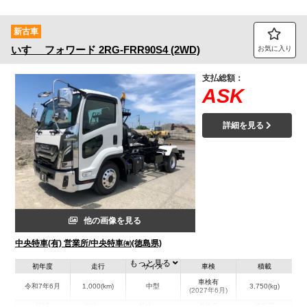
新古車
いすゞ
フォワード
2RG-FRR90S4 (2WD)
お気に入り
支払総額：
ASK
詳細を見る
他の画像を見る
中央特車(有) 営業所/中央特車㈲(徳島県)
もっと見る
初年度
走行
サイズ
車検
積載
車検有
令和7年6月
1,000(km)
中型
3,750(kg)
(2027年6月)
地域
内寸(mm)
外寸(mm)
本体色
修復歴