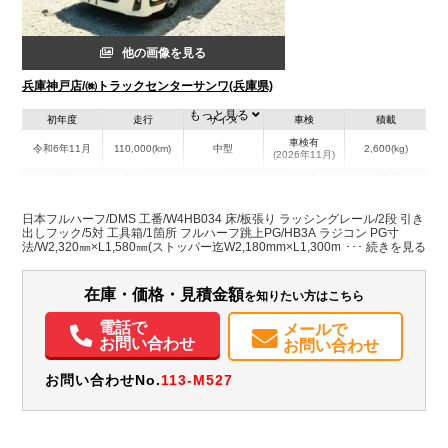
他の画像を見る
兵庫神戸店/㈱トラックセンターサンワ(兵庫県)
もっと見る
初年度
走行
サイズ
車検
積載
車検有
令和6年11月
110,000(km)
中型
2,600(kg)
(2026年11月)
地域
内寸(mm)
外寸(mm)
本体色
修復歴
L:6,250
L:8,740
ホワイト系
兵庫県
W:2,400
W:2,490
無
日本フルハーフ/DMS 工番/W4HB034 床/板張り ラッシングレール/2段 引き
H:2,400
H:3,510
出しフック/5対 工具箱/1箇所 フルハーフ跳上PG/HB3A ラジコン PG寸
法/W2,320㎜×L1,580㎜(ストッパー迄W2,180mm×L1,300mm) クラリオン
製バックアイ MIMAMORI
装備情報
在庫・価格・見積金額
を知りたい方はこちら
エアコン
パワステ
パワーウィンドウ
電動格納ミラー
ETC
バックモニター
電話で
メールで
お問い合わせ
お問い合わせ
お問い合わせNo.
113-M527