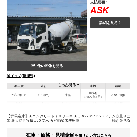
支払総額：
ASK
詳細を見る
他の画像を見る
㈱イイノ(新潟県)
もっと見る
初年度
走行
サイズ
車検
積載
車検有
令和7年1月
900(km)
中型
3,550(kg)
(2027年1月)
地域
内寸(mm)
外寸(mm)
本体色
修復歴
L:5,800
ホワイト系
新潟県
-
W:2,190
無
【群馬在庫】★コンクリートミキサー車 ★カヤバ MR1520 ドラム容量３立
H:3,050
米 最大混合容積１.５立米 ★登録済未使用車
装備情報
在庫・価格・見積金額
を知りたい方はこちら