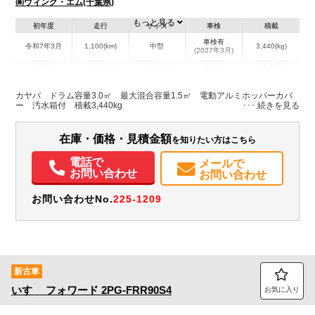
㈱ウィング・エム(千葉県)
もっと見る
初年度
走行
サイズ
車検
積載
車検有
令和7年3月
1,100(km)
中型
3,440(kg)
(2027年3月)
地域
内寸(mm)
外寸(mm)
本体色
修復歴
L:5,800
ホワイト系
千葉県
-
W:2,190
無
カヤバ ドラム容量3.0㎥ 最大混合容量1.5㎥ 電動アルミホッパーカバ
H:3,070
ー 汚水箱付 積載3,440kg
装備情報
在庫・価格・見積金額
を知りたい方はこちら
エアコン
パワステ
パワーウィンドウ
ABS
エアバッグ
集中ドアロック
電話で
メールで
電動格納ミラー
ETC
バックモニター
取扱説明書（一部含む）
お問い合わせ
お問い合わせ
メンテナンスノート（保証書）
お問い合わせNo.
225-1209
新古車
いすゞ
フォワード
2PG-FRR90S4
お気に入り