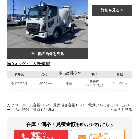
詳細を見る
他の画像を見る
㈱ウィング・エム(千葉県)
もっと見る
初年度
走行
サイズ
車検
積載
車検有
令和7年3月
1,025(km)
中型
3,440(kg)
(2027年3月)
地域
内寸(mm)
外寸(mm)
本体色
修復歴
L:5,800
ホワイト系
千葉県
-
W:2,190
無
カヤバ ドラム容量3.0㎥ 最大混合容量1.5㎥ 電動アルミホッパーカバ
H:3,070
ー 汚水箱付 積載3,440kg
装備情報
在庫・価格・見積金額
を知りたい方はこちら
エアコン
パワステ
ABS
エアバッグ
集中ドアロック
電動格納ミラー
電話で
メールで
ETC
バックモニター
取扱説明書（一部含む）