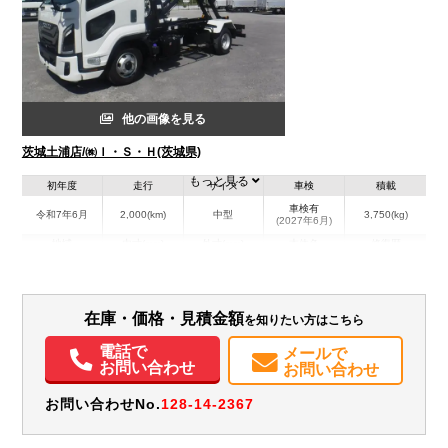
他の画像を見る
茨城土浦店/㈱Ｉ・Ｓ・Ｈ(茨城県)
もっと見る
初年度
走行
サイズ
車検
積載
車検有
令和7年6月
2,000(km)
中型
3,750(kg)
(2027年6月)
地域
内寸(mm)
外寸(mm)
本体色
修復歴
L:5,990
ホワイト系
茨城県
-
W:2,200
無
H:2,470
在庫・価格・見積金額
を知りたい方はこちら
装備情報
電話で
メールで
エアコン
パワステ
パワーウィンドウ
ABS
エアバッグ
集中ドアロック
お問い合わせ
お問い合わせ
電動格納ミラー
ETC
バックモニター
取扱説明書（一部含む）
お問い合わせNo.
128-14-2367