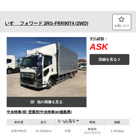
いすゞ
フォワード
2RG-FRR90T4 (2WD)
お気に入り
支払総額：
ASK
詳細を見る
他の画像を見る
中央特車(有) 営業所/中央特車㈲(徳島県)
もっと見る
初年度
走行
サイズ
車検
積載
車検有
令和7年6月
10,000(km)
中型
2,350(kg)
(2027年6月)