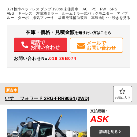
L:3,390
L:5,420
ホワイト系
新潟県
W:2,060
W:2,200
無
3.7t 標準ベッドレス ダンプ 190ps 未使用車 AC PS PW SRS
H:320
H:2,490
ABS キーレス 左電格ミラー ルームミラー式バックモニター アドブ
ルー ターボ 排気ブレーキ 坂道発進補助装置 車線逸脱警報装置 衝
突被害軽減ブレーキ アイドリングストップ フォグランプ トラクショ
装備情報
ンコントロール 燃料タンク90L 右シャシ中央工具箱
在庫・価格・見積金額
を知りたい方はこちら
エアコン
パワステ
パワーウィンドウ
ABS
エアバッグ
集中ドアロック
電動格納ミラー
バックモニター
取扱説明書（一部含む）
PMマフラー
電話で
メールで
お問い合わせ
お問い合わせ
お問い合わせNo.
016-26B074
新古車
いすゞ
フォワード
2RG-FRR90S4 (2WD)
お気に入り
支払総額：
ASK
詳細を見る