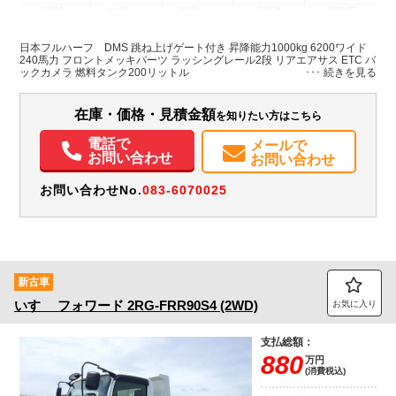
地域
内寸(mm)
外寸(mm)
本体色
修復歴
L:6,250
L:8,740
ホワイト系
徳島県
W:2,400
W:2,490
無
日本フルハーフ DMS 跳ね上げゲート付き 昇降能力1000kg 6200ワイド
H:2,400
H:3,470
240馬力 フロントメッキパーツ ラッシングレール2段 リアエアサス ETC バ
ックカメラ 燃料タンク200リットル
装備情報
在庫・価格・見積金額
を知りたい方はこちら
エアコン
パワステ
パワーウィンドウ
ETC
バックモニター
電話で
メールで
お問い合わせ
お問い合わせ
お問い合わせNo.
083-6070025
新古車
いすゞ
フォワード
2RG-FRR90S4 (2WD)
お気に入り
支払総額：
880
万円
(消費税込)