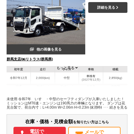
詳細を見る
他の画像を見る
群馬支店/㈱リトラス(群馬県)
もっと見る
初年度
走行
サイズ
車検
積載
車検有
令和7年12月
2,000(km)
中型
2,850(kg)
(2027年12月)
地域
内寸(mm)
外寸(mm)
本体色
修復歴
L:4,000
L:6,090
ホワイト系
群馬県
W:2,060
W:2,200
無
未使用 令和7年 いすゞ・中型のセーフティダンプが入庫いたしました！
H:230
H:2,500
ミッションはMT6速・エンジンは190馬力の車輛となります。 ダンプは花
見台製で、荷台内寸：L=4.00m W=2.06m H=0.23m 抹消時積載は2,850㎏
とれておりました。 ブル積みと丸ピン加工がしてありますのでユンボなど
装備情報
を載せるのに最適です♪ ぜひお問合せ下さい！
在庫・価格・見積金額
を知りたい方はこちら
エアコン
パワステ
パワーウィンドウ
ABS
エアバッグ
電動格納ミラー
ETC
バックモニター
電話で
メールで