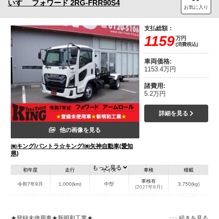
いすゞ
フォワード
2RG-FRR90S4
お気に入り
支払総額：
1159
万円
(消費税込)
車両価格:
1153.4万円
諸費用:
5.2万円
詳細を見る
他の画像を見る
㈱キング/バントラ☆キング/㈱矢神自動車(愛知
県)
もっと見る
初年度
走行
サイズ
車検
積載
車検有
令和7年9月
1,000(km)
中型
3,750(kg)
(2027年9月)
地域
内寸(mm)
外寸(mm)
本体色
修復歴
L:5,990
その他
愛知県
-
W:2,200
無
★登録未使用車★新明和工業★