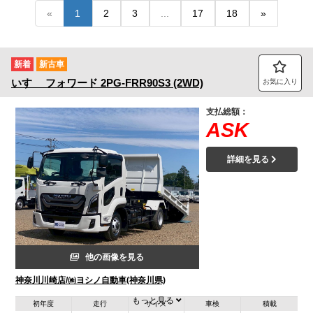
«
1
2
3
...
17
18
»
トラック市FC会員専用ページはこちら
ログイン
新着
新古車
いすゞ
フォワード
2PG-FRR90S3 (2WD)
お気に入り
支払総額：
ASK
詳細を見る
他の画像を見る
神奈川川崎店/㈱ヨシノ自動車(神奈川県)
もっと見る
初年度
走行
サイズ
車検
積載