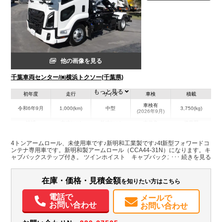
他の画像を見る
千葉車両センター/㈱横浜トクソー(千葉県)
もっと見る
初年度
走行
サイズ
車検
積載
車検有
令和6年9月
1,000(km)
中型
3,750(kg)
(2026年9月)
地域
内寸(mm)
外寸(mm)
本体色
修復歴
L:5,990
ホワイト系
千葉県
-
W:2,200
無
4トンアームロール、未使用車です♪新明和工業製です♪4t新型フォワードコ
H:2,470
ンテナ専用車です。新明和製アームロール（CCA44-31N）になります。キ
ャブバックステップ付き。 ツインホイスト キャブバックステップ
装備情報
在庫・価格・見積金額
を知りたい方はこちら
ABS
エアバッグ
電動格納ミラー
バックモニター
電話で
メールで
お問い合わせ
お問い合わせ