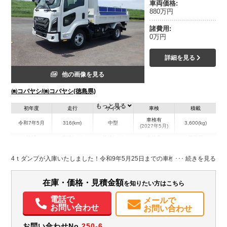
車両価格:
880万円
諸費用:
0万円
詳細を見る
他の画像を見る
㈱コバヤシ/㈱コバヤシ(徳島県)
もっと見る
初年度
走行
サイズ
車検
積載
車検有
令和7年5月
316(km)
中型
3,600(kg)
(2027年5月)
地域
内寸(mm)
外寸(mm)
本体色
修復歴
L:3,400
L:5,450
ホワイト系
徳島県
W:2,060
W:2,190
無
4ｔダンプが入庫いたしました！令和9年5月25日までの車検付きです。
H:320
H:2,520
装備情報
在庫・価格・見積金額
を知りたい方はこちら
エアコン
パワステ
パワーウィンドウ
ABS
エアバッグ
バックモニター
電話で
メールで
お問い合わせ
お問い合わせ
取扱説明書（一部含む）
PMマフラー
お問い合わせNo.
250-6