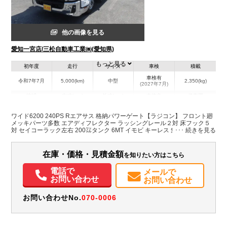
他の画像を見る
愛知一宮店/三松自動車工業㈱(愛知県)
もっと見る
初年度
走行
サイズ
車検
積載
車検有
令和7年7月
5,000(km)
中型
2,350(kg)
(2027年7月)
地域
内寸(mm)
外寸(mm)
本体色
修復歴
L:6,240
L:8,620
その他
愛知県
W:2,410
W:2,490
無
ワイド6200 240PS Rエアサス 格納パワーゲート【ラジコン】 フロント廻
H:2,400
H:3,480
メッキパーツ多数 エアディフレクター ラッシングレール２対 床フック５
対 セイコーラック左右 200㍑タンク 6MT イモビ キーレス 集中ドアロック
電動格納ミラー アイドルストップ バックモニター プリクラッシュブレー
装備情報
キ他先進安全装置多数
在庫・価格・見積金額
を知りたい方はこちら
エアコン
パワステ
パワーウィンドウ
ABS
エアバッグ
集中ドアロック
電動格納ミラー
ETC
バックモニター
取扱説明書（一部含む）
電話で
メールで
メンテナンスノート（保証書）
お問い合わせ
お問い合わせ
お問い合わせNo.
070-0006