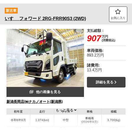
新古車
いすゞ
フォワード
2RG-FRR90S3 (2WD)
お気に入り
支払総額：
907
万円
(消費税込)
車両価格:
893.2万円
諸費用:
13.4万円
詳細を見る
他の画像を見る
新潟長岡店/㈱ナカノオート(新潟県)
もっと見る
初年度
走行
サイズ
車検
積載
車検有
令和6年9月
1,074(km)
中型
3,700(kg)
(2026年9月)
地域
内寸(mm)
外寸(mm)
本体色
修復歴