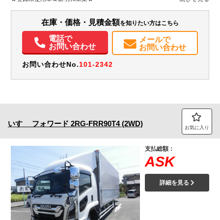
H:2,450
装備情報
在庫・価格・見積金額
を知りたい方はこちら
エアコン
パワステ
パワーウィンドウ
エアバッグ
電話で
メールで
お問い合わせ
お問い合わせ
お問い合わせNo.
101-2342
いすゞ
フォワード
2RG-FRR90T4 (2WD)
お気に入り
支払総額：
ASK
詳細を見る