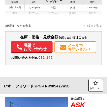
もっと見る
初年度
走行
サイズ
車検
積載
令和7年4月
5,666(km)
中型
抹消
2,600(kg)
地域
内寸(mm)
外寸(mm)
本体色
修復歴
L:4,500
L:6,710
ホワイト系
富山県
W:2,000
W:2,230
無
H:1,200
H:2,540
新明和 リヤ観音扉
装備情報
在庫・価格・見積金額
を知りたい方はこちら
エアコン
パワステ
パワーウィンドウ
ABS
エアバッグ
電話で
メールで
お問い合わせ
お問い合わせ
お問い合わせNo.
062-142
いすゞ
フォワード
2PG-FRR90S4 (2WD)
お気に入り
支払総額：
ASK