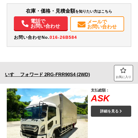
装備情報
在庫・価格・見積金額
を知りたい方はこちら
エアコン
パワステ
パワーウィンドウ
ABS
エアバッグ
集中ドアロック
電話で
メールで
お問い合わせ
お問い合わせ
電動格納ミラー
バックモニター
取扱説明書（一部含む）
メンテナンスノート（保証書）
PMマフラー
お問い合わせNo.
016-26B584
いすゞ
フォワード
2RG-FRR90S4 (2WD)
お気に入り
支払総額：
ASK
詳細を見る