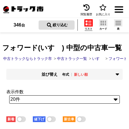
閲覧履歴
お気に入り
Menu
346
 絞り込む
台
リスト
カード
表
中古トラックを探す
トラック買取
フォワード(いすゞ) 中型の中古車一覧
トラック市とは
中古トラックならトラック市
中古トラック一覧
いすゞ
フォワード
加盟店一覧
並び替え
年式
新しい順
お問い合わせ
掲載時期
年式
新着順
古い順
新しい順
古い順
表示件数
お気に入り
走行距離
価格
少ない順
多い順
安い順
高い順
閲覧履歴
積載量
車検残
少ない順
多い順
短い順
長い順
保存した検索条件
新着
値下げ
新古車