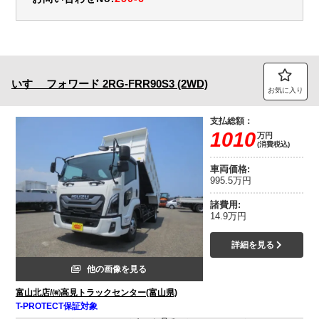
いすゞ
フォワード
2RG-FRR90S3 (2WD)
お気に入り
支払総額：
1010
万円
(消費税込)
車両価格:
995.5万円
諸費用:
14.9万円
詳細を見る
他の画像を見る
富山北店/㈲高見トラックセンター(富山県)
T-PROTECT保証対象