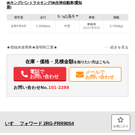
㈱キング/バントラ☆キング/㈱矢神自動車(愛知
県)
もっと見る
初年度
走行
サイズ
車検
積載
車検有
令和7年9月
1,000(km)
中型
3,750(kg)
(2027年9月)
地域
内寸(mm)
外寸(mm)
本体色
修復歴
L:5,990
その他
愛知県
-
W:2,200
無
★登録未使用車★新明和工業★
H:2,450
装備情報
在庫・価格・見積金額
を知りたい方はこちら
エアコン
パワステ
パワーウィンドウ
エアバッグ
電話で
メールで
お問い合わせ
お問い合わせ
お問い合わせNo.
101-2288
いすゞ
フォワード
2RG-FRR90S4
お気に入り