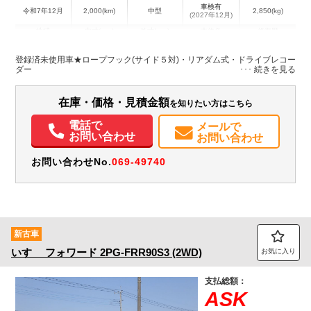
車検有
令和7年12月
2,000(km)
中型
2,850(kg)
(2027年12月)
地域
内寸(mm)
外寸(mm)
本体色
修復歴
L:4,000
その他
神奈川県
W:2,060
-
－
登録済未使用車★ロープフック(サイド５対)・リアダム式・ドライブレコー
H:230
ダー
装備情報
在庫・価格・見積金額
を知りたい方はこちら
エアコン
パワステ
パワーウィンドウ
エアバッグ
集中ドアロック
電話で
メールで
電動格納ミラー
ETC
バックモニター
メンテナンスノート（保証書）
お問い合わせ
お問い合わせ
お問い合わせNo.
069-49740
新古車
いすゞ
フォワード
2PG-FRR90S3 (2WD)
お気に入り
支払総額：
ASK