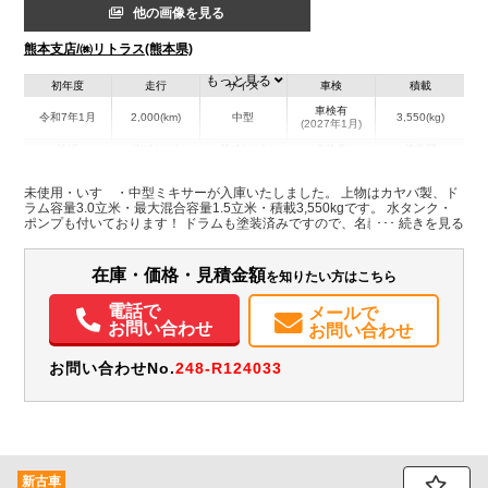
他の画像を見る
熊本支店/㈱リトラス(熊本県)
もっと見る
初年度
走行
サイズ
車検
積載
車検有
令和7年1月
2,000(km)
中型
3,550(kg)
(2027年1月)
地域
内寸(mm)
外寸(mm)
本体色
修復歴
ホワイト系
熊本県
-
-
無
未使用・いすゞ・中型ミキサーが入庫いたしました。 上物はカヤバ製、ド
ラム容量3.0立米・最大混合容量1.5立米・積載3,550kgです。 水タンク・
ポンプも付いております！ ドラムも塗装済みですので、名義変更のみです
装備情報
ぐにご使用いただける車輛です！ 是非お問い合わせ下さい。
エアコン
パワステ
パワーウィンドウ
ABS
エアバッグ
電動格納ミラー
在庫・価格・見積金額
を知りたい方はこちら
ETC
バックモニター
電話で
メールで
お問い合わせ
お問い合わせ
お問い合わせNo.
248-R124033
新古車