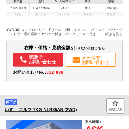
もっと見る
初年度
走行
サイズ
車検
積載
平成27年1月
124,552(km)
２t-３t
抹消
2,550(kg)
地域
内寸(mm)
外寸(mm)
本体色
修復歴
その他
群馬県
-
-
無
4WD 3KLタンクローリー Fリール 2層 エアコン・パワステ・パワーウ
インドウ 運転席側エアバッグ付き バックモニター付き
装備情報
エアコン
パワステ
パワーウィンドウ
ABS
エアバッグ
集中ドアロック
在庫・価格・見積金額
を知りたい方はこちら
電動格納ミラー
電話で
メールで
お問い合わせ
お問い合わせ
お問い合わせNo.
012-638
値下げ
いすゞ
エルフ
TKG-NLR85AN (2WD)
お気に入り
支払総額：