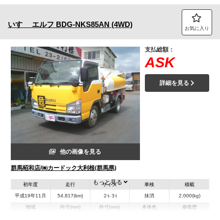
いすゞ
エルフ
BDG-NKS85AN (4WD)
お気に入り
支払総額：
ASK
詳細を見る
他の画像を見る
群馬昭和店/㈱カードック大利根(群馬県)
もっと見る
初年度
走行
サイズ
車検
積載
平成19年11月
54,817(km)
２t-３t
抹消
2,000(kg)
地域
内寸(mm)
外寸(mm)
本体色
修復歴
その他