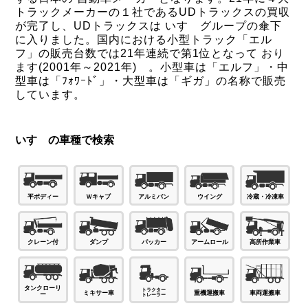
トラックメーカーの１社であるUDトラックスの買収
が完了し、UDトラックスは いすゞグループの傘下
に入りました。国内における小型トラック「エル
フ」の販売台数では21年連続で第1位となって おり
ます(2001年～2021年) 。小型車は「エルフ」・中
型車は「ﾌｫﾜｰﾄﾞ」・大型車は「ギガ」の名称で販売
しています。
いすゞの車種で検索
Ｗキャブ
平ボディー
アルミバン
ウイング
冷蔵・冷凍車
パッカー
ダンプ
高所作業車
クレーン付
アームロール
タンクローリ
ミキサー車
車両運搬車
重機運搬車
ー