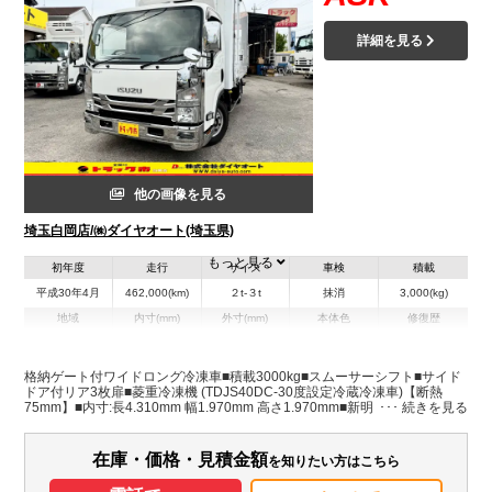
詳細を見る
他の画像を見る
埼玉白岡店/㈱ダイヤオート(埼玉県)
もっと見る
初年度
走行
サイズ
車検
積載
平成30年4月
462,000(km)
２t-３t
抹消
3,000(kg)
地域
内寸(mm)
外寸(mm)
本体色
修復歴
L:4,310
L:6,340
ホワイト系
埼玉県
W:1,970
W:2,180
無
H:1,970
H:3,100
格納ゲート付ワイドロング冷凍車■積載3000kg■スムーサーシフト■サイド
ドア付リア3枚扉■菱重冷凍機 (TDJS40DC-30度設定冷蔵冷凍車)【断熱
75mm】■内寸:長4.310mm 幅1.970mm 高さ1.970mm■新明和格納ゲート:
装備情報
幅1.990mm 奥行1.220mm■極東開発ラジコンゲート■床アルミシステムフ
ロア■ラッシング2段■助手席電格納ミラー■バックモニター■燃料タンク
エアコン
パワステ
パワーウィンドウ
ABS
エアバッグ
集中ドアロック
200L
在庫・価格・見積金額
を知りたい方はこちら
電動格納ミラー
ETC
バックモニター