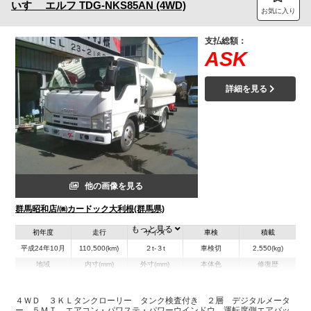
いすゞ
エルフ
TDG-NKS85AN (4WD)
お気に入り
支払総額：
ASK
詳細を見る
他の画像を見る
群馬昭和店/㈱カードック大利根(群馬県)
もっと見る
初年度
走行
サイズ
車検
積載
平成24年10月
110,500(km)
２t-３t
車検切
2,550(kg)
地域
内寸(mm)
外寸(mm)
本体色
修復歴
その他
群馬県
-
-
無
４ＷＤ ３ＫＬタンクローリー タンク検査付き ２層 デジタルメータ
ー ５ＭＴ エアコン・パワステ・パワーウインドウ 運転席側エアバッ