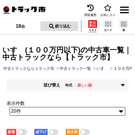
閲覧履歴
お気に入り
Menu
18
 絞り込む
台
リスト
カード
表
中古トラックを探す
トラック買取
いすゞ(１００万円以下)の中古車一覧｜
中古トラックなら【トラック市】
トラック市とは
中古トラックならトラック市
中古トラック一覧
いすゞ
１００万円
加盟店一覧
並び替え
お問い合わせ
年式
新しい順
掲載時期
年式
お気に入り
新着順
古い順
新しい順
古い順
表示件数
走行距離
価格
閲覧履歴
少ない順
多い順
安い順
高い順
積載量
車検残
保存した検索条件
少ない順
多い順
短い順
長い順
新着
値下げ
新古車