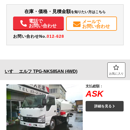
装備情報
在庫・価格・見積金額
を知りたい方はこちら
エアコン
パワステ
パワーウィンドウ
ABS
エアバッグ
集中ドアロック
電動格納ミラー
電話で
メールで
お問い合わせ
お問い合わせ
お問い合わせNo.
012-628
いすゞ
エルフ
TPG-NKS85AN (4WD)
お気に入り
支払総額：
ASK
詳細を見る