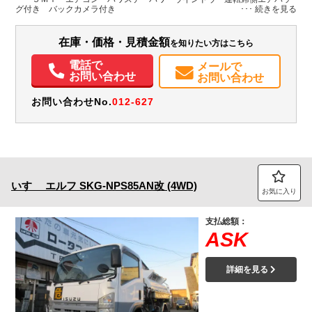
装備情報
グ付き バックカメラ付き
エアコン
パワステ
パワーウィンドウ
ABS
エアバッグ
集中ドアロック
バックモニター
在庫・価格・見積金額
を知りたい方はこちら
電話で
メールで
お問い合わせ
お問い合わせ
お問い合わせNo.
012-627
いすゞ
エルフ
SKG-NPS85AN改 (4WD)
お気に入り
支払総額：
ASK
詳細を見る