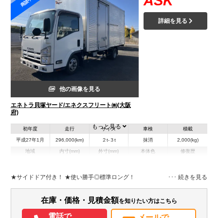
ASK
商談中
詳細を見る
他の画像を見る
エネトラ貝塚ヤード/エネクスフリート㈱(大阪
府)
もっと見る
初年度
走行
サイズ
車検
積載
平成27年1月
296,000(km)
２t-３t
抹消
2,000(kg)
地域
内寸(mm)
外寸(mm)
本体色
修復歴
L:4,470
L:6,380
その他
大阪府
W:1,790
W:1,920
－
H:2,160
H:3,120
★サイドドア付き！ ★使い勝手◎標準ロング！
装備情報
在庫・価格・見積金額
を知りたい方はこちら
エアコン
パワステ
パワーウィンドウ
ABS
エアバッグ
ETC
電話で
メールで