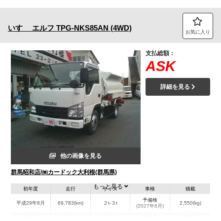
いすゞ
エルフ
TPG-NKS85AN (4WD)
お気に入り
支払総額：
ASK
詳細を見る
他の画像を見る
群馬昭和店/㈱カードック大利根(群馬県)
もっと見る
初年度
走行
サイズ
車検
積載
予備検
平成29年8月
69,783(km)
２t-３t
2,550(kg)
(2027年6月)
地域
内寸(mm)
外寸(mm)
本体色
修復歴