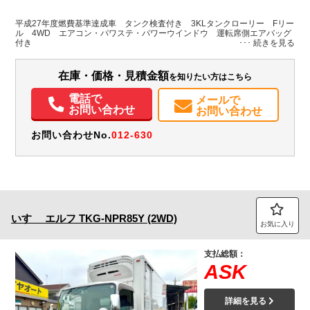
その他
群馬県
-
-
無
平成27年度燃費基準達成車 タンク検査付き 3KLタンクローリー Fリー
ル 4WD エアコン・パワステ・パワーウインドウ 運転席側エアバッグ
付き
装備情報
エアコン
パワステ
パワーウィンドウ
ABS
エアバッグ
集中ドアロック
在庫・価格・見積金額
を知りたい方はこちら
電動格納ミラー
カーナビ
電話で
メールで
お問い合わせ
お問い合わせ
お問い合わせNo.
012-630
いすゞ
エルフ
TKG-NPR85Y (2WD)
お気に入り
支払総額：
ASK
詳細を見る