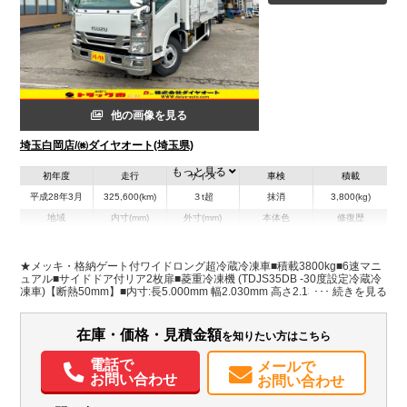
他の画像を見る
埼玉白岡店/㈱ダイヤオート(埼玉県)
もっと見る
初年度
走行
サイズ
車検
積載
平成28年3月
325,600(km)
３t超
抹消
3,800(kg)
地域
内寸(mm)
外寸(mm)
本体色
修復歴
L:5,000
L:6,990
ホワイト系
埼玉県
W:2,030
W:2,230
無
H:2,130
H:3,260
★メッキ・格納ゲート付ワイドロング超冷蔵冷凍車■積載3800kg■6速マニ
ュアル■サイドドア付リア2枚扉■菱重冷凍機 (TDJS35DB -30度設定冷蔵冷
凍車)【断熱50mm】■内寸:長5.000mm 幅2.030mm 高さ2.130mm■新明和
装備情報
格納ゲート:幅2.000mm 奥行1.300mm■床ステンレス■ラッシング2段■助手
席電格納ミラー■バックモニター■燃料タンク100L■タイヤ溝アリ
エアコン
パワステ
パワーウィンドウ
ABS
エアバッグ
集中ドアロック
在庫・価格・見積金額
を知りたい方はこちら
電動格納ミラー
バックモニター
取扱説明書（一部含む）
電話で
メールで
お問い合わせ
お問い合わせ