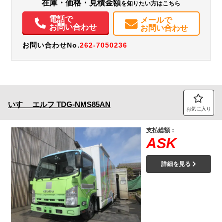
在庫・価格・見積金額
を知りたい方はこちら
電話で
メールで
お問い合わせ
お問い合わせ
お問い合わせNo.
262-7050236
いすゞ
エルフ
TDG-NMS85AN
お気に入り
支払総額：
ASK
詳細を見る