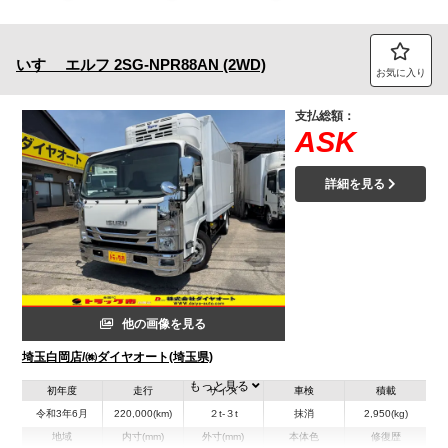
トラック市FC会員専用ページはこちら
いすゞ
エルフ
2SG‐NPR88AN (2WD)
ログイン
お気に入り
支払総額：
ASK
詳細を見る
他の画像を見る
埼玉白岡店/㈱ダイヤオート(埼玉県)
もっと見る
初年度
走行
サイズ
車検
積載
令和3年6月
220,000(km)
２t-３t
抹消
2,950(kg)
地域
内寸(mm)
外寸(mm)
本体色
修復歴