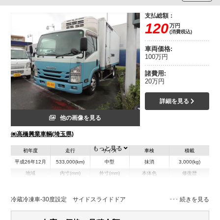
支払総額：
120
万円
(消費税込)
車両価格:
100万円
諸費用:
20万円
詳細を見る
他の画像を見る
㈱高橋興業車輌(埼玉県)
もっと見る
初年度
走行
サイズ
車検
積載
平成26年12月
533,000(km)
中型
抹消
3,000(kg)
地域
内寸(mm)
外寸(mm)
本体色
修復歴
その他
埼玉県
-
-
有
冷蔵冷凍車-30度設定 サイドスライドドア