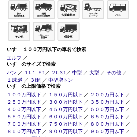
穴掘建柱車
バス
その他
保冷車
いすゞ １００万円以下の車名で検索
エルフ
／
いすゞのサイズで検索
バン
／
１t-１.５t
／
２t-３t
／
中型
／
大型
／
その他
／
１t未満
／
３t超
／
中型増トン
いすゞの上限価格で検索
１００万円以下
／
１５０万円以下
／
２００万円以下
／
２５０万円以下
／
３００万円以下
／
３５０万円以下
／
４００万円以下
／
４５０万円以下
／
５００万円以下
／
５５０万円以下
／
６００万円以下
／
６５０万円以下
／
７００万円以下
／
７５０万円以下
／
８００万円以下
／
８５０万円以下
／
９００万円以下
／
９５０万円以下
／