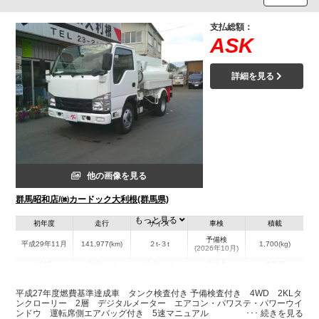
支払総額：
ASK
詳細を見る
他の画像を見る
群馬昭和店/㈱カードック大利根(群馬県)
もっと見る
初年度
走行
サイズ
車検
積載
予備検
平成29年11月
141,977(km)
２t-３t
1,700(kg)
(2026年10月)
地域
内寸(mm)
外寸(mm)
本体色
修復歴
L:4,690
その他
群馬県
-
W:1,690
－
平成27年度燃費基準達成車 タンク検査付き 予備検査付き 4WD 2KLタ
H:2,030
ンクローリー 2層 デジタルメーター エアコン・パワステ・パワーウイ
ンドウ 運転席側エアバッグ付き 5速マニュアル