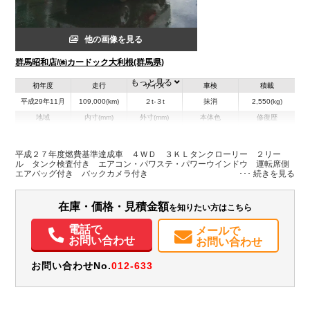
他の画像を見る
群馬昭和店/㈱カードック大利根(群馬県)
もっと見る
初年度
走行
サイズ
車検
積載
平成29年11月
109,000(km)
２t-３t
抹消
2,550(kg)
地域
内寸(mm)
外寸(mm)
本体色
修復歴
その他
群馬県
-
-
－
平成２７年度燃費基準達成車 ４ＷＤ ３ＫＬタンクローリー ２リー
ル タンク検査付き エアコン・パワステ・パワーウインドウ 運転席側
装備情報
エアバッグ付き バックカメラ付き
エアコン
パワステ
パワーウィンドウ
ABS
エアバッグ
集中ドアロック
電動格納ミラー
バックモニター
在庫・価格・見積金額
を知りたい方はこちら
電話で
メールで
お問い合わせ
お問い合わせ
お問い合わせNo.
012-633