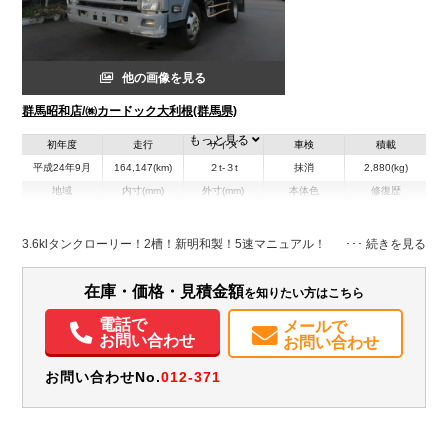
他の画像を見る
群馬昭和店/㈱カードック大利根(群馬県)
もっと見る
初年度
走行
サイズ
車検
積載
平成24年9月
164,147(km)
２t-３t
抹消
2,880(kg)
地域
内寸(mm)
外寸(mm)
本体色
修復歴
その他
群馬県
-
-
無
3.6klタンクローリー！2槽！新明和製！5速マニュアル！
装備情報
在庫・価格・見積金額
を知りたい方はこちら
エアコン
パワステ
パワーウィンドウ
ABS
エアバッグ
集中ドアロック
電動格納ミラー
電話で
メールで
お問い合わせ
お問い合わせ
お問い合わせNo.
012-371