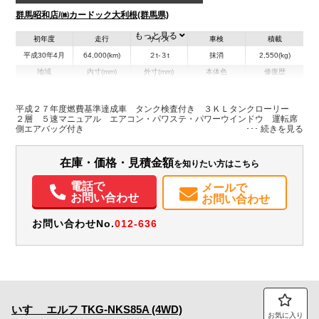
群馬昭和店/㈱カードック大利根(群馬県)
もっと見る
初年度
走行
サイズ
車検
積載
平成30年4月
64,000(km)
２t-３t
抹消
2,550(kg)
地域
内寸(mm)
外寸(mm)
本体色
修復歴
その他
群馬県
-
-
無
平成２７年度燃費基準達成車 タンク検査付き ３ＫＬタンクローリー
２層 ５速マニュアル エアコン・パワステ・パワーウインドウ 運転席
装備情報
側エアバッグ付き
エアコン
パワステ
パワーウィンドウ
ABS
エアバッグ
集中ドアロック
電動格納ミラー
在庫・価格・見積金額
を知りたい方はこちら
電話で
メールで
お問い合わせ
お問い合わせ
お問い合わせNo.
012-636
いすゞ
エルフ
TKG-NKS85A (4WD)
お気に入り