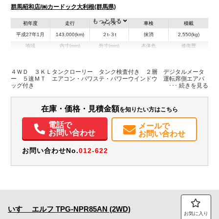
群馬昭和店/㈱カードック大利根(群馬県)
もっと見る
初年度
走行
サイズ
車検
積載
平成27年1月
143,000(km)
２t-３t
抹消
2,550(kg)
地域
内寸(mm)
外寸(mm)
本体色
修復歴
その他
群馬県
-
-
無
４ＷＤ ３ＫＬタンクローリー タンク検査付き ２層 デジタルメータ
ー ５速ＭＴ エアコン・パワステ・パワーウインドウ 運転席側エアバ
装備情報
ッグ付き
エアコン
パワステ
パワーウィンドウ
ABS
エアバッグ
集中ドアロック
電動格納ミラー
在庫・価格・見積金額
を知りたい方はこちら
電話で
メールで
お問い合わせ
お問い合わせ
お問い合わせNo.
012-622
いすゞ
エルフ
TPG-NPR85AN (2WD)
お気に入り