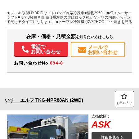
L:4,400
ホワイト系
埼玉県
W:1,940
-
無
H:1,900
★メッキ取付HYBRIDワイドロング冷蔵冷凍車■積載2950kg■ATスムーサー
シフト■リア3枚観音扉 ※ 1番左側の扉はロック棒がなく箱の内側からピン
で開けるタイプになります。 ■トープレ冷凍機 (XV32HOC 冷蔵冷凍車-5度
装備情報
設定)【断熱50mm】■内寸:長さ4400mm 幅1940mm 高さ1900mm■床ステ
ンレス■助手席電格納ミラー■バックモニター■燃料タンク100L■タイヤ溝あ
エアコン
パワステ
パワーウィンドウ
ABS
集中ドアロック
り
在庫・価格・見積金額
を知りたい方はこちら
電動格納ミラー
バックモニター
取扱説明書（一部含む）
電話で
メールで
お問い合わせ
お問い合わせ
お問い合わせNo.
094-8
いすゞ
エルフ
TKG-NPR88AN (2WD)
お気に入り
支払総額：
ASK
詳細を見る