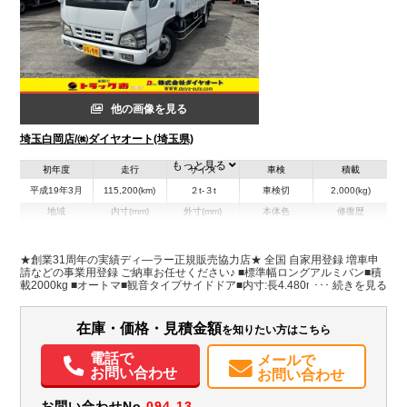
他の画像を見る
埼玉白岡店/㈱ダイヤオート(埼玉県)
もっと見る
初年度
走行
サイズ
車検
積載
平成19年3月
115,200(km)
２t-３t
車検切
2,000(kg)
地域
内寸(mm)
外寸(mm)
本体色
修復歴
L:6,320
ホワイト系
埼玉県
-
W:1,920
有
H:2,690
★創業31周年の実績ディ―ラー正規販売協力店★ 全国 自家用登録 増車申
請などの事業用登録 ご納車お任せください♪ ■標準幅ロングアルミバン■積
載2000kg ■オートマ■観音タイプサイドドア■内寸:長4.480mm 幅1.760mm
装備情報
高さ1.680mm ■ゲート:幅1.760mm 奥行1.250mm■床・左右壁ステンレス■
ラッシング2段■助手席電格納ミラー■バックモニター■タイヤ溝あり
エアコン
パワステ
パワーウィンドウ
エアバッグ
集中ドアロック
在庫・価格・見積金額
を知りたい方はこちら
電動格納ミラー
バックモニター
取扱説明書（一部含む）
電話で
メールで
お問い合わせ
お問い合わせ
お問い合わせNo.
094-13