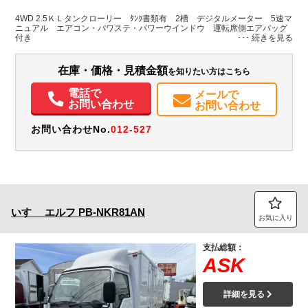
群馬県
-
-
無
4WD 2.5ＫＬタンクローリー ﾀﾝｸ書類有 2槽 デジタルメーター 5速マ
ニュアル エアコン・パワステ・パワーウインドウ 運転席側エアバッグ
装備情報
付き
エアコン
パワステ
パワーウィンドウ
ABS
エアバッグ
電動格納ミラー
在庫・価格・見積金額
を知りたい方はこちら
電話で
メールで
お問い合わせ
お問い合わせ
お問い合わせNo.
012-527
いすゞ
エルフ
PB-NKR81AN
お気に入り
支払総額：
ASK
詳細を見る