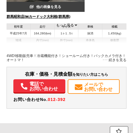
他の画像を見る
群馬昭和店/㈱カードック大利根(群馬県)
もっと見る
初年度
走行
サイズ
車検
積載
平成25年7月
164,280(km)
１t-１.５t
抹消
1,450(kg)
地域
内寸(mm)
外寸(mm)
本体色
修復歴
L:6,480
その他
群馬県
-
W:1,990
－
H:3,050
4WD!移動販売車！冷蔵機能付き！ショールーム付き！バックカメラ付き！
オートマ！
装備情報
在庫・価格・見積金額
を知りたい方はこちら
エアコン
パワステ
パワーウィンドウ
ABS
エアバッグ
集中ドアロック
電動格納ミラー
電話で
メールで
お問い合わせ
お問い合わせ
お問い合わせNo.
012-392