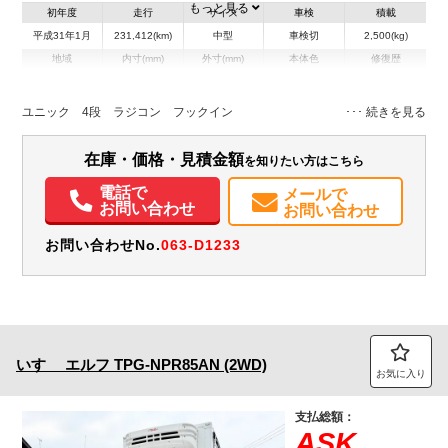
もっと見る
初年度
走行
サイズ
車検
積載
平成31年1月
231,412(km)
中型
車検切
2,500(kg)
地域
内寸(mm)
外寸(mm)
本体色
修復歴
L:5,500
L:8,180
その他
岡山県
W:2,120
W:2,260
無
H:400
H:3,040
ユニック 4段 ラジコン フックイン
装備情報
在庫・価格・見積金額
を知りたい方はこちら
エアコン
パワステ
パワーウィンドウ
ETC
ドラレコ
電話で
メールで
取扱説明書（一部含む）
PMマフラー
お問い合わせ
お問い合わせ
お問い合わせNo.
063-D1233
いすゞ
エルフ
TPG-NPR85AN (2WD)
お気に入り
支払総額：
ASK