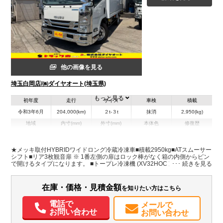
他の画像を見る
埼玉白岡店/㈱ダイヤオート(埼玉県)
もっと見る
初年度
走行
サイズ
車検
積載
令和3年6月
204,000(km)
２t-３t
抹消
2,950(kg)
地域
内寸(mm)
外寸(mm)
本体色
修復歴
L:4,390
L:6,530
ホワイト系
埼玉県
W:1,940
W:2,210
無
H:1,910
H:3,090
★メッキ取付HYBRIDワイドロング冷蔵冷凍車■積載2950kg■ATスムーサー
シフト■リア3枚観音扉 ※ 1番左側の扉はロック棒がなく箱の内側からピン
で開けるタイプになります。 ■トープレ冷凍機 (XV32HOC 冷蔵冷凍車-5度
装備情報
設定) 【断熱50mm】■内寸:長さ4400mm 幅1940mm 高さ1900mm ■床ステ
ンレス■助手席電格納ミラー■バックモニター■燃料タンク100L■タイヤ溝あ
エアコン
パワステ
パワーウィンドウ
ABS
エアバッグ
集中ドアロック
り
在庫・価格・見積金額
を知りたい方はこちら
電動格納ミラー
ETC
バックモニター
取扱説明書（一部含む）
電話で
メールで
お問い合わせ
お問い合わせ