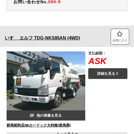
お問い合わせNo.
094-9
いすゞ
エルフ
TDG-NKS85AN (4WD)
お気に入り
支払総額：
ASK
詳細を見る
他の画像を見る
群馬昭和店/㈱カードック大利根(群馬県)