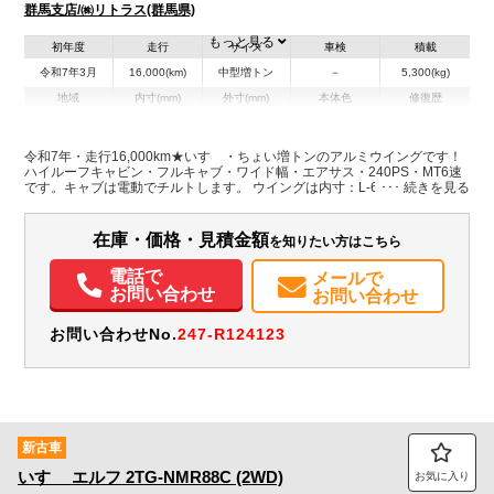
群馬支店/㈱リトラス(群馬県)
もっと見る
初年度
走行
サイズ
車検
積載
令和7年3月
16,000(km)
中型増トン
－
5,300(kg)
地域
内寸(mm)
外寸(mm)
本体色
修復歴
その他
群馬県
-
-
令和7年・走行16,000km★いすゞ・ちょい増トンのアルミウイングです！
ハイルーフキャビン・フルキャブ・ワイド幅・エアサス・240PS・MT6速
装備情報
です。キャブは電動でチルトします。 ウイングは内寸：L-6.23m W-2.40m
H-2.39m 積載5,300kgとれておりました。 庫内は板張り・ラッシング2段
エアコン
パワステ
パワーウィンドウ
ABS
エアバッグ
電動格納ミラー
です。傷・ヘコミなども少ないかなりの美車です！ 荷台には大画面のカー
ナビ2つとバックカメラ・ETCも装着！ パールホワイトのキャブにメッ
カーナビ
ETC
バックモニター
在庫・価格・見積金額
を知りたい方はこちら
キ・アルミホイールが映える1台！ 多くのお問い合わせが見込まれますの
で是非お早めにご検討くださいませ★
電話で
メールで
お問い合わせ
お問い合わせ
お問い合わせNo.
247-R124123
新古車
いすゞ
エルフ
2TG-NMR88C (2WD)
お気に入り