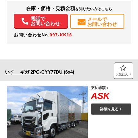
在庫・価格・見積金額
を知りたい方はこちら
エアコン
パワステ
パワーウィンドウ
ABS
エアバッグ
集中ドアロック
電動格納ミラー
ETC
バックモニター
ドラレコ
取扱説明書（一部含む）
電話で
メールで
メンテナンスノート（保証書）
お問い合わせ
お問い合わせ
お問い合わせNo.
097-KK16
いすゞ
ギガ
2PG-CYY77DU (6x4)
お気に入り
支払総額：
ASK
詳細を見る