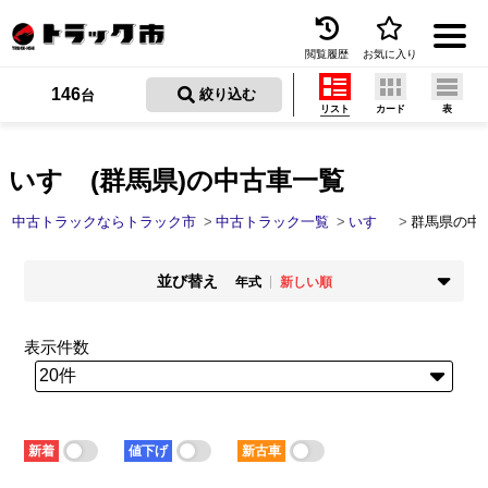
閲覧履歴
お気に入り
Menu
146
 絞り込む
台
リスト
カード
表
中古トラックを探す
トラック買取
いすゞ(群馬県)の中古車一覧
トラック市とは
中古トラックならトラック市
中古トラック一覧
いすゞ
群馬県の中
加盟店一覧
並び替え
年式
新しい順
お問い合わせ
掲載時期
年式
新着順
古い順
新しい順
古い順
表示件数
お気に入り
走行距離
価格
少ない順
多い順
安い順
高い順
閲覧履歴
積載量
車検残
少ない順
多い順
短い順
長い順
保存した検索条件
新着
値下げ
新古車