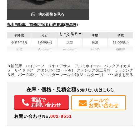
他の画像を見る
丸山自動車 前橋店/㈱丸山自動車(群馬県)
もっと見る
初年度
走行
サイズ
車検
積載
令和7年2月
1,046(km)
大型
抹消
12,600(kg)
地域
内寸(mm)
外寸(mm)
本体色
修復歴
L:9,490
L:11,990
その他
群馬県
W:2,280
W:2,500
無
H:2,400
H:3,740
３軸低床 ハイルーフ リヤエアサス アルミホイール バックアイカメ
ラ サイドドア スタンバイ(コード有) ステンレス製工具箱 ラッシング
３段、バー２本付 ジョルダーレール４列(ジョルダー付) 荷室床アルミ縞
装備情報
鋼板 脱着式仕切扉 水抜き穴４か所 格納P/G 昇降能力1000㎏ プレ
ート長1550㎜ 有効長1440㎜ ラジコン カートストッパー付 坂道発進
エアコン
パワステ
パワーウィンドウ
ABS
エアバッグ
電動格納ミラー
補助 車線逸脱警報 衝突被害軽減ブレーキ 尿素
在庫・価格・見積金額
を知りたい方はこちら
バックモニター
取扱説明書（一部含む）
メンテナンスノート（保証書）
Sリミッタ
電話で
メールで
お問い合わせ
お問い合わせ
お問い合わせNo.
002-8551