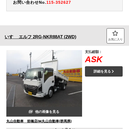
お問い合わせNo.
115-352627
いすゞ
エルフ
2RG-NKR88AT (2WD)
お気に入り
支払総額：
ASK
詳細を見る
他の画像を見る
丸山自動車 前橋店/㈱丸山自動車(群馬県)