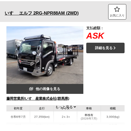
いすゞ
エルフ
2RG-NPR88AM (2WD)
お気に入り
支払総額：
ASK
詳細を見る
他の画像を見る
藤岡営業所/いすゞ産業株式会社(群馬県)
もっと見る
初年度
走行
サイズ
車検
積載
車検有
令和6年7月
27,359(km)
２t-３t
3,000(kg)
(2026年7月)
地域
内寸(mm)
外寸(mm)
本体色
修復歴