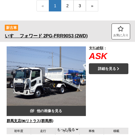
«
1
2
3
»
トラック市FC会員専用ページはこちら
ログイン
新古車
いすゞ
フォワード
2PG-FRR90S3 (2WD)
お気に入り
支払総額：
ASK
詳細を見る
他の画像を見る
群馬支店/㈱リトラス(群馬県)
もっと見る
初年度
走行
サイズ
車検
積載