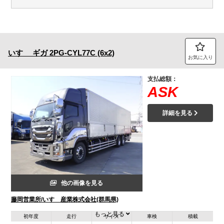
いすゞ
ギガ
2PG-CYL77C (6x2)
お気に入り
支払総額：
ASK
詳細を見る
他の画像を見る
藤岡営業所/いすゞ産業株式会社(群馬県)
もっと見る
初年度
走行
サイズ
車検
積載