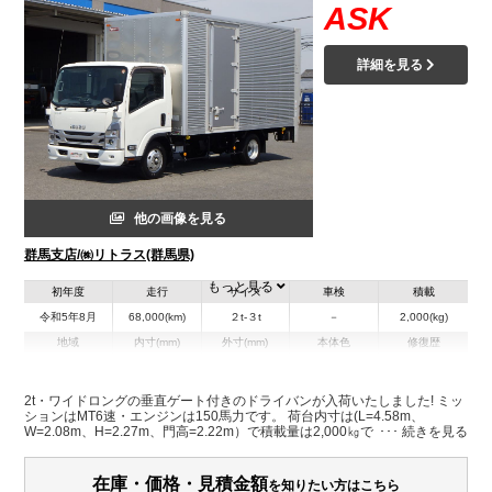
ASK
詳細を見る
他の画像を見る
群馬支店/㈱リトラス(群馬県)
もっと見る
初年度
走行
サイズ
車検
積載
令和5年8月
68,000(km)
２t-３t
－
2,000(kg)
地域
内寸(mm)
外寸(mm)
本体色
修復歴
L:6,500
ホワイト系
群馬県
-
W:2,210
無
H:3,260
2t・ワイドロングの垂直ゲート付きのドライバンが入荷いたしました! ミッ
ションはMT6速・エンジンは150馬力です。 荷台内寸は(L=4.58m、
W=2.08m、H=2.27m、門高=2.22m）で積載量は2,000㎏です。 助手席側
装備情報
には片開式のサイドドアがついており、タイヤの溝も残っている一台で
す。 車検もわずかですが8月27日まで残っております！是非この機会にお
エアコン
パワステ
パワーウィンドウ
ABS
エアバッグ
電動格納ミラー
問い合わせください！
在庫・価格・見積金額
を知りたい方はこちら