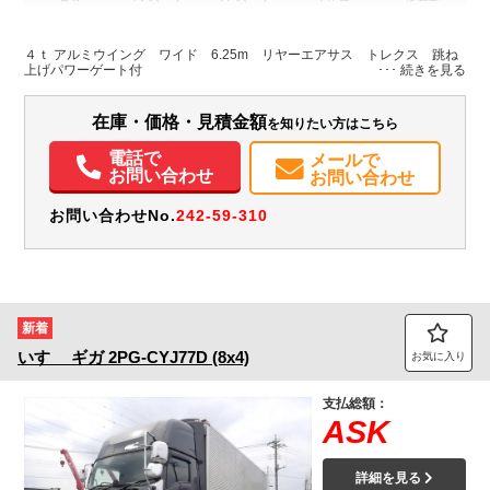
L:6,250
L:8,770
ホワイト系
群馬県
W:2,400
W:2,490
無
H:2,410
H:3,510
４ｔ アルミウイング ワイド 6.25m リヤーエアサス トレクス 跳ね
上げパワーゲート付
装備情報
在庫・価格・見積金額
を知りたい方はこちら
エアコン
パワステ
パワーウィンドウ
ABS
エアバッグ
集中ドアロック
電動格納ミラー
エアサスシート
ETC
バックモニター
電話で
メールで
取扱説明書（一部含む）
メンテナンスノート（保証書）
お問い合わせ
お問い合わせ
お問い合わせNo.
242-59-310
新着
いすゞ
ギガ
2PG-CYJ77D (8x4)
お気に入り
支払総額：
ASK
詳細を見る