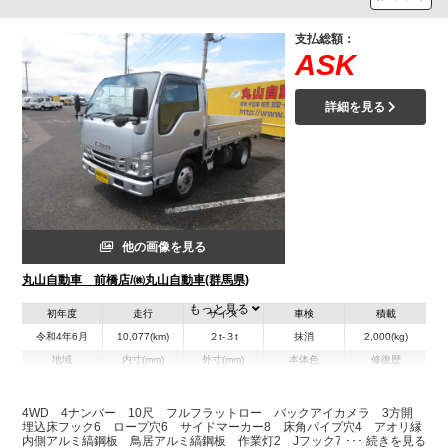
支払総額：
ASK
詳細を見る
他の画像を見る
丸山自動車 前橋店/㈱丸山自動車(群馬県)
もっと見る
初年度
走行
サイズ
車検
積載
令和4年6月
10,077(km)
２t-３t
抹消
2,000(kg)
地域
内寸(mm)
外寸(mm)
本体色
修復歴
L:3,100
L:4,690
その他
群馬県
W:1,620
W:1,690
無
H:370
H:1,990
4WD 4ナンバー 10尺 フルフラットロー バックアイカメラ 3方開
埋込床フック6 ロープ穴6 サイドマーカー8 床角パイプ穴4 アオリ縁
内側アルミ縞鋼板 鳥居アルミ縞鋼板 作業灯2 Jフック7 右シャシリヤ
装備情報