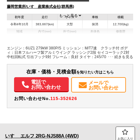
藤岡営業所/いすゞ産業株式会社(群馬県)
もっと見る
初年度
走行
サイズ
車検
積載
令和4年10月
383,667(km)
大型
抹消
12,700(kg)
地域
内寸(mm)
外寸(mm)
本体色
修復歴
L:9,670
L:11,970
ブラック系
群馬県
W:2,370
W:2,490
有
H:2,640
H:3,780
エンジン：6UZ1 279kW 380P/S ミッション：M/T7速 クラッチ付 ボデ
ィ：日本フルハーフ製アルミウイング ラッシング2段 セイコーラック2対
中柱回転式 引出フック9対 フレーム：良好 タイヤ：245/70R19.5
装備情報
136/134J スタッドレス アルミホイール リヤエアサス 300Lタンク
AdBlue使用 ETC・サイドカメラ・バックカメラ・庫内カメラ付き
エアコン
パワステ
パワーウィンドウ
ABS
エアバッグ
アルミホイール
在庫・価格・見積金額
を知りたい方はこちら
集中ドアロック
電動格納ミラー
エアサスシート
ETC
バックモニター
ドラレコ
PMマフラー
Sリミッタ
電話で
メールで
お問い合わせ
お問い合わせ
お問い合わせNo.
115-352626
いすゞ
エルフ
2RG-NJS88A (4WD)
お気に入り