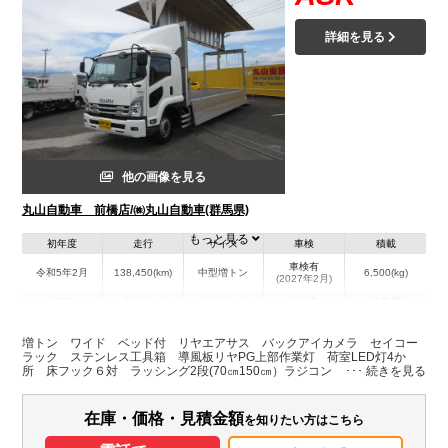
詳細を見る
他の画像を見る
丸山自動車 前橋店/㈱丸山自動車(群馬県)
もっと見る
初年度
走行
サイズ
車検
積載
車検有
令和5年2月
138,450(km)
中型増トン
6,500(kg)
(2027年2月)
地域
内寸(mm)
外寸(mm)
本体色
修復歴
L:7,240
L:9,740
その他
群馬県
W:2,380
W:2,490
無
増トン ワイド ベッド付 リヤエアサス バックアイカメラ セイコー
H:2,390
H:3,540
ラック ステンレス工具箱 導風板リヤPG上部作業灯 荷室LED灯4か
所 床フック６対 ラッシング2段(70㎝150㎝）ラジコン カートストッ
パー 燃料タンク200Ⅼ 跳ね上げ式P/G 昇降能力1000㎏ プレート長
装備情報
1590㎜ 有効長1330㎜ プレート幅2400㎜ 有効幅2270㎜ 坂道発進補
助 車線逸脱警報 衝突被害軽減ブレーキ
在庫・価格・見積金額
を知りたい方はこちら
エアコン
パワステ
パワーウィンドウ
ABS
エアバッグ
電動格納ミラー
ETC
バックモニター
記録簿（一部含む）
取扱説明書（一部含む）