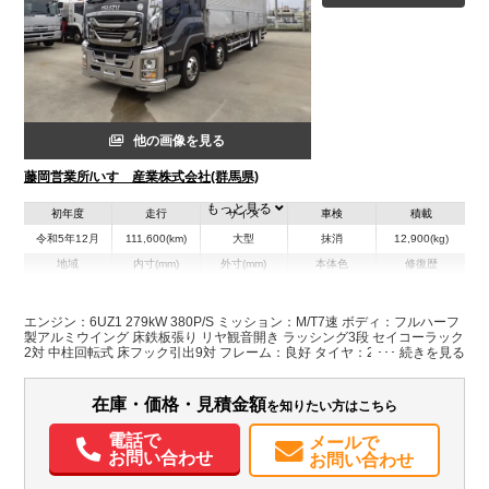
他の画像を見る
藤岡営業所/いすゞ産業株式会社(群馬県)
もっと見る
初年度
走行
サイズ
車検
積載
令和5年12月
111,600(km)
大型
抹消
12,900(kg)
地域
内寸(mm)
外寸(mm)
本体色
修復歴
L:9,680
L:11,970
その他
群馬県
W:2,290
W:2,490
無
H:2,640
H:3,790
エンジン：6UZ1 279kW 380P/S ミッション：M/T7速 ボディ：フルハーフ
製アルミウイング 床鉄板張り リヤ観音開き ラッシング3段 セイコーラック
2対 中柱回転式 床フック引出9対 フレーム：良好 タイヤ：245/70R19.5
装備情報
136/134J スタッドレス アルミホイール リヤエアサス 1デフ タンク
(300+300L) AdBlue使用 ETC・バックカメラ
エアコン
パワステ
パワーウィンドウ
ABS
エアバッグ
アルミホイール
在庫・価格・見積金額
を知りたい方はこちら
集中ドアロック
電動格納ミラー
エアサスシート
カーナビ
ETC
バックモニター
ドラレコ
PMマフラー
Sリミッタ
電話で
メールで
お問い合わせ
お問い合わせ