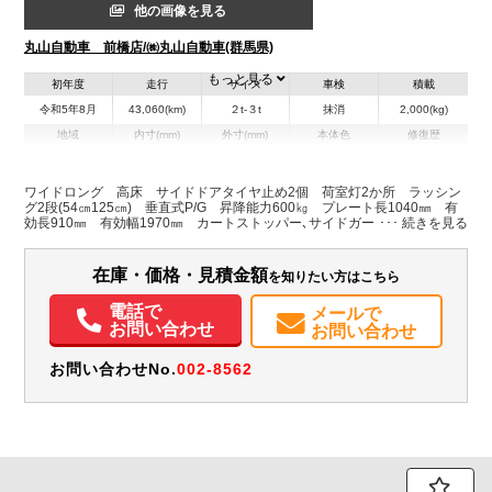
他の画像を見る
丸山自動車 前橋店/㈱丸山自動車(群馬県)
もっと見る
初年度
走行
サイズ
車検
積載
令和5年8月
43,060(km)
２t-３t
抹消
2,000(kg)
地域
内寸(mm)
外寸(mm)
本体色
修復歴
L:4,540
L:650
その他
群馬県
W:2,070
W:2,210
無
H:2,260
H:3,250
ワイドロング 高床 サイドドアタイヤ止め2個 荷室灯2か所 ラッシン
グ2段(54㎝125㎝) 垂直式P/G 昇降能力600㎏ プレート長1040㎜ 有
効長910㎜ 有効幅1970㎜ カートストッパー､サイドガード付 ＊ダッシ
装備情報
ュボードキズ シガーライター欠 左右ドアミラーキズ キーレス作動不
良 PGウェザーストリップゴム一部切れ 荷室板キズ 左中央1か所割れ
エアコン
パワステ
パワーウィンドウ
ABS
エアバッグ
電動格納ミラー
在庫・価格・見積金額
を知りたい方はこちら
ETC
バックモニター
取扱説明書（一部含む）
電話で
メールで
お問い合わせ
お問い合わせ
お問い合わせNo.
002-8562