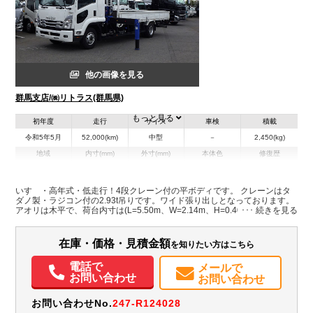
他の画像を見る
群馬支店/㈱リトラス(群馬県)
もっと見る
初年度
走行
サイズ
車検
積載
令和5年5月
52,000(km)
中型
－
2,450(kg)
地域
内寸(mm)
外寸(mm)
本体色
修復歴
その他
群馬県
-
-
いすゞ・高年式・低走行！4段クレーン付の平ボディです。 クレーンはタ
ダノ製・ラジコン付の2.93t吊りです。ワイド張り出しとなっております。
装備情報
アオリは木平で、荷台内寸は(L=5.50m、W=2.14m、H=0.40m）で積載量
は2,450㎏とれております。 床フックは4対、ロープフック12対ついてお
エアコン
パワステ
パワーウィンドウ
ABS
エアバッグ
電動格納ミラー
り、床板状態も良好な一台です。
ETC
在庫・価格・見積金額
を知りたい方はこちら
電話で
メールで
お問い合わせ
お問い合わせ
お問い合わせNo.
247-R124028