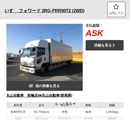
いすゞ
フォワード
2RG-FRR90T2 (2WD)
お気に入り
支払総額：
ASK
詳細を見る
他の画像を見る
丸山自動車 前橋店/㈱丸山自動車(群馬県)
もっと見る
初年度
走行
サイズ
車検
積載
令和5年5月
52,756(km)
中型
抹消
1,850(kg)
地域
内寸(mm)
外寸(mm)
本体色
修復歴
L:7,250
L:9,740
その他
群馬県
W:2,410
W:2,490
無