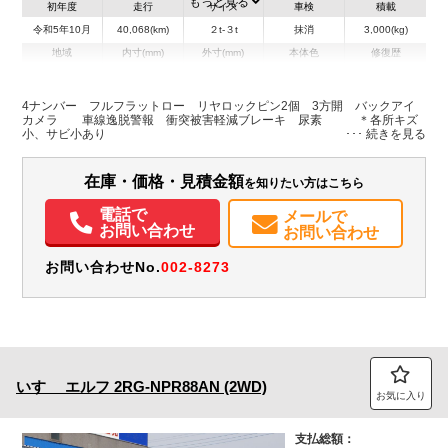
もっと見る
初年度
走行
サイズ
車検
積載
令和5年10月
40,068(km)
２t-３t
抹消
3,000(kg)
地域
内寸(mm)
外寸(mm)
本体色
修復歴
L:3,050
L:4,690
その他
群馬県
W:1,590
W:1,690
無
H:370
H:1,980
4ナンバー フルフラットロー リヤロックピン2個 3方開 バックアイ
カメラ 車線逸脱警報 衝突被害軽減ブレーキ 尿素 ＊各所キズ
小、サビ小あり
装備情報
エアコン
パワステ
パワーウィンドウ
ABS
エアバッグ
電動格納ミラー
在庫・価格・見積金額
を知りたい方はこちら
ETC
バックモニター
記録簿（一部含む）
電話で
メールで
お問い合わせ
お問い合わせ
お問い合わせNo.
002-8273
いすゞ
エルフ
2RG-NPR88AN (2WD)
お気に入り
支払総額：