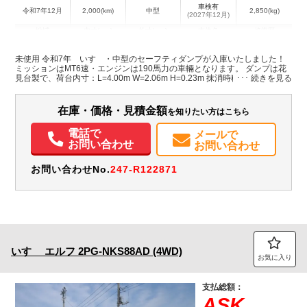
車検有
令和7年12月
2,000(km)
中型
2,850(kg)
(2027年12月)
地域
内寸(mm)
外寸(mm)
本体色
修復歴
L:4,000
L:6,090
ホワイト系
群馬県
W:2,060
W:2,200
無
未使用 令和7年 いすゞ・中型のセーフティダンプが入庫いたしました！
H:230
H:2,500
ミッションはMT6速・エンジンは190馬力の車輛となります。 ダンプは花
見台製で、荷台内寸：L=4.00m W=2.06m H=0.23m 抹消時積載は2,850㎏
とれておりました。 ブル積みと丸ピン加工がしてありますのでユンボなど
装備情報
を載せるのに最適です♪ ぜひお問合せ下さい！
在庫・価格・見積金額
を知りたい方はこちら
エアコン
パワステ
パワーウィンドウ
ABS
エアバッグ
電動格納ミラー
ETC
バックモニター
電話で
メールで
お問い合わせ
お問い合わせ
お問い合わせNo.
247-R122871
いすゞ
エルフ
2PG-NKS88AD (4WD)
お気に入り
支払総額：
ASK