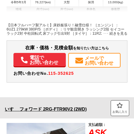
令和5年3月
76,227(km)
大型
抹消
13,000(kg)
地域
内寸(mm)
外寸(mm)
本体色
修復歴
L:9,680
L:11,970
その他
群馬県
W:2,400
W:2,490
無
H:2,500
H:3,780
【日本フルハーフ製アルミ】床鉄板張り！融雪仕様！ ［エンジン］：
6UZ1 279kW 380P/S ［ボディ］：リヤ観音開き ラッシング2段 セイコー
ラック2対 中柱回転式 床フック引出9対 ［タイヤ］：11R22.5 16PR ［そ
装備情報
の他］リヤエアサス 1デフ タンク(300+300L) AdBlue使用 ETC・バックカ
メラ・アイクール付・庫内カメラ付 ハイルーフキャブ
エアコン
パワステ
パワーウィンドウ
ABS
エアバッグ
アルミホイール
在庫・価格・見積金額
を知りたい方はこちら
集中ドアロック
電動格納ミラー
エアサスシート
ETC
バックモニター
ドラレコ
PMマフラー
Sリミッタ
電話で
メールで
お問い合わせ
お問い合わせ
お問い合わせNo.
115-352625
いすゞ
フォワード
2RG-FTR90V2 (2WD)
お気に入り
支払総額：
ASK