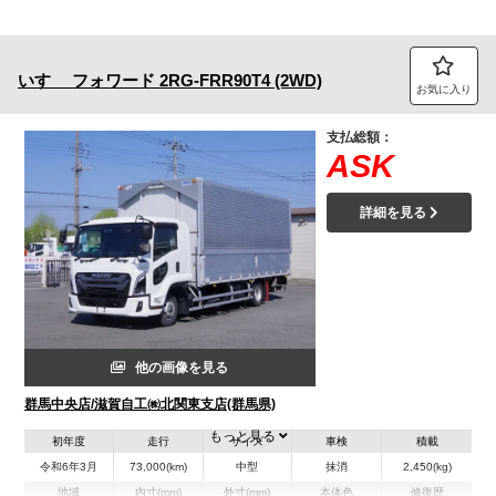
いすゞ
フォワード
2RG-FRR90T4 (2WD)
お気に入り
支払総額：
ASK
詳細を見る
他の画像を見る
群馬中央店/滋賀自工㈱北関東支店(群馬県)
もっと見る
初年度
走行
サイズ
車検
積載
令和6年3月
73,000(km)
中型
抹消
2,450(kg)
地域
内寸(mm)
外寸(mm)
本体色
修復歴