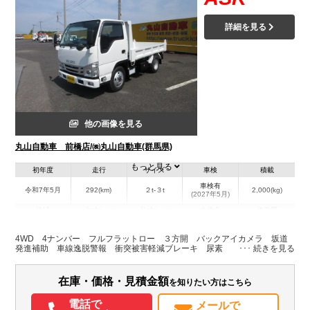
詳細を見る
他の画像を見る
丸山自動車 前橋店/㈱丸山自動車(群馬県)
もっと見る
初年度
走行
サイズ
車検
積載
車検有
令和7年5月
292(km)
２t-３t
2,000(kg)
(2027年5月)
地域
内寸(mm)
外寸(mm)
本体色
修復歴
L:3,050
L:4,690
その他
群馬県
W:1,590
W:1,690
無
4WD 4ナンバー フルフラットロー ３方開 バックアイカメラ 坂道
H:320
H:1,990
発進補助 車線逸脱警報 衝突被害軽減ブレーキ 尿素
装備情報
在庫・価格・見積金額
を知りたい方はこちら
エアコン
パワステ
パワーウィンドウ
ABS
エアバッグ
電動格納ミラー
電話で
メールで
取扱説明書（一部含む）
メンテナンスノート（保証書）