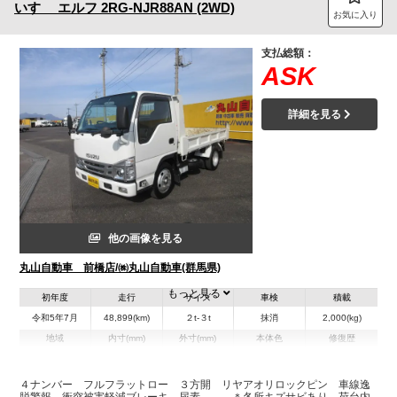
いすゞ
エルフ
2RG-NJR88AN (2WD)
お気に入り
支払総額：
ASK
詳細を見る
他の画像を見る
丸山自動車 前橋店/㈱丸山自動車(群馬県)
もっと見る
初年度
走行
サイズ
車検
積載
令和5年7月
48,899(km)
２t-３t
抹消
2,000(kg)
地域
内寸(mm)
外寸(mm)
本体色
修復歴
L:3,050
L:4,690
その他
群馬県
W:1,590
W:1,690
無
H:320
H:1,970
４ナンバー フルフラットロー ３方開 リヤアオリロックピン 車線逸