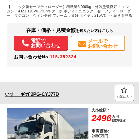
L:5,180
L:7,560
ブラック系
群馬県
W:2,060
W:2,190
無
【ユニック製セーフティローダー】積載量3,000kg！外装塗装良好！ エン
H:110
H:2,250
ジン：4JZ1 110kw 150p/s ターボ ボディ：ユニック セーフティーローダ
ー ラジコン・ウィンチ付 フレーム：良好 タイヤ：215/70R17.5
118/116N LT ノーマルタイヤ スチールホイール AdBlue使用 燃料タンク
装備情報
100L バックカメラ、ETC ルーフキャリア
在庫・価格・見積金額
を知りたい方はこちら
エアコン
パワステ
パワーウィンドウ
ABS
エアバッグ
集中ドアロック
電動格納ミラー
ETC
バックモニター
取扱説明書（一部含む）
電話で
メールで
PMマフラー
お問い合わせ
お問い合わせ
お問い合わせNo.
115-352334
いすゞ
ギガ
2PG-CYJ77D
お気に入り
支払総額：
2496
万円
(消費税込)
車両価格:
2486万円