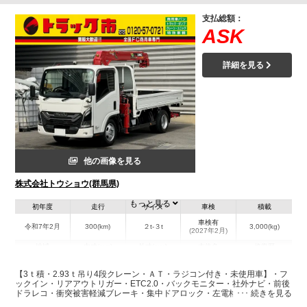
支払総額：
ASK
詳細を見る
他の画像を見る
株式会社トウショウ(群馬県)
もっと見る
初年度
走行
サイズ
車検
積載
車検有
令和7年2月
300(km)
２t-３t
3,000(kg)
(2027年2月)
地域
内寸(mm)
外寸(mm)
本体色
修復歴
L:3,590
L:6,070
ホワイト系
群馬県
W:1,780
W:1,890
無
【3ｔ積・2.93ｔ吊り4段クレーン・ＡＴ・ラジコン付き・未使用車】・フ
H:370
H:2,710
ックイン・リアアウトリガー・ETC2.0・バックモニター・社外ナビ・前後
ドラレコ・衝突被害軽減ブレーキ・集中ドアロック・左電格ミラー・NOｘ
PM適合・車両総重量7020ｋｇ
装備情報