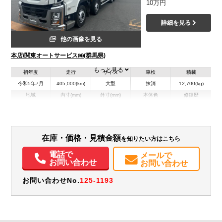
10万円
詳細を見る
他の画像を見る
本店/関東オートサービス㈱(群馬県)
もっと見る
初年度
走行
サイズ
車検
積載
令和5年7月
405,000(km)
大型
抹消
12,700(kg)
地域
内寸(mm)
外寸(mm)
本体色
修復歴
L:9,430
L:11,980
その他
群馬県
W:2,290
W:2,490
－
H:2,520
H:3,770
装備情報
在庫・価格・見積金額
を知りたい方はこちら
電話で
エアコン
パワステ
パワーウィンドウ
ABS
エアバッグ
集中ドアロック
メールで
お問い合わせ
お問い合わせ
電動格納ミラー
エアサスシート
ETC
バックモニター
取扱説明書（一部含む）
メンテナンスノート（保証書）
お問い合わせNo.
125-1193