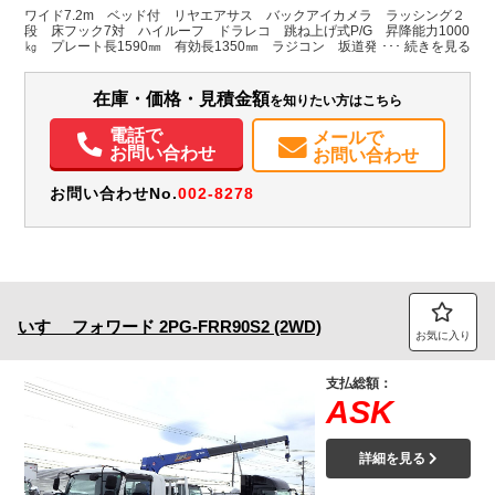
H:2,390
H:3,460
ワイド7.2m ベッド付 リヤエアサス バックアイカメラ ラッシング２
段 床フック7対 ハイルーフ ドラレコ 跳ね上げ式P/G 昇降能力1000
㎏ プレート長1590㎜ 有効長1350㎜ ラジコン 坂道発進補助 車線逸
装備情報
脱警報 衝突被害軽減ブレーキ 尿素 ＊各所キズへこみあり 荷台
床しわあり
エアコン
パワステ
パワーウィンドウ
ABS
エアバッグ
電動格納ミラー
在庫・価格・見積金額
を知りたい方はこちら
ETC
バックモニター
電話で
メールで
お問い合わせ
お問い合わせ
お問い合わせNo.
002-8278
いすゞ
フォワード
2PG-FRR90S2 (2WD)
お気に入り
支払総額：
ASK
詳細を見る