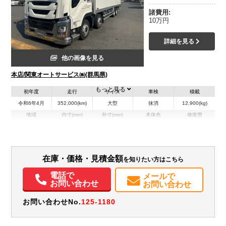
諸費用:
10万円
詳細を見る
他の画像を見る
本店/関東オートサービス㈱(群馬県)
もっと見る
初年度
走行
サイズ
車検
積載
令和6年4月
352,000(km)
大型
抹消
12,900(kg)
地域
内寸(mm)
外寸(mm)
本体色
修復歴
L:9,450
L:11,970
その他
群馬県
W:2,300
W:2,490
－
H:2,520
H:3,760
装備情報
在庫・価格・見積金額
を知りたい方はこちら
電話で
エアコン
パワステ
パワーウィンドウ
ABS
エアバッグ
電動格納ミラー
メールで
お問い合わせ
お問い合わせ
エアサスシート
バックモニター
お問い合わせNo.
125-1180