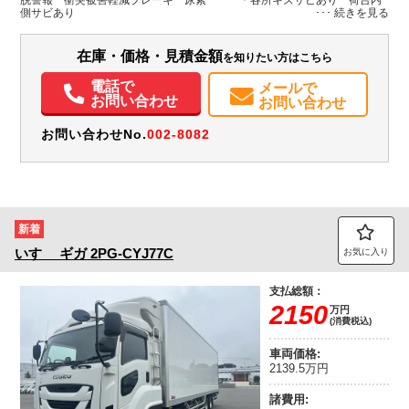
脱警報 衝突被害軽減ブレーキ 尿素 ＊各所キズサビあり 荷台内
側サビあり
装備情報
エアコン
パワステ
パワーウィンドウ
ABS
エアバッグ
電動格納ミラー
在庫・価格・見積金額
を知りたい方はこちら
ETC
電話で
メールで
お問い合わせ
お問い合わせ
お問い合わせNo.
002-8082
新着
いすゞ
ギガ
2PG-CYJ77C
お気に入り
支払総額：
2150
万円
(消費税込)
車両価格:
2139.5万円
諸費用: