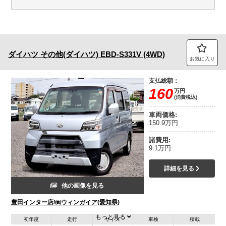
ダイハツ
その他(ダイハツ)
EBD-S331V (4WD)
お気に入り
支払総額：
160
万円
(消費税込)
車両価格:
150.9万円
諸費用:
9.1万円
詳細を見る
他の画像を見る
豊田インター店/㈱ウィンガイア(愛知県)
もっと見る
初年度
走行
サイズ
車検
積載