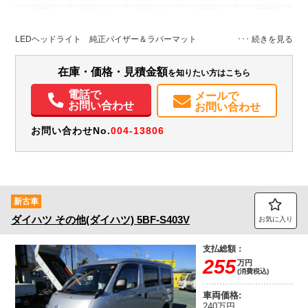
地域
内寸(mm)
外寸(mm)
本体色
修復歴
シルバー系
埼玉県
-
-
－
LEDヘッドライト 純正バイザー＆ラバーマット
装備情報
在庫・価格・見積金額
を知りたい方はこちら
エアコン
パワステ
パワーウィンドウ
ABS
エアバッグ
集中ドアロック
電話で
メールで
記録簿（一部含む）
取扱説明書（一部含む）
メンテナンスノート（保証書）
お問い合わせ
お問い合わせ
お問い合わせNo.
004-13806
新古車
ダイハツ
その他(ダイハツ)
5BF-S403V
お気に入り
支払総額：
255
万円
(消費税込)
車両価格:
240万円