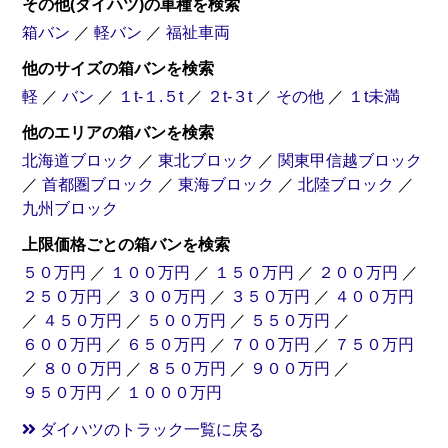
その他(ダイハツ)の車種を検索
箱バン
／
軽バン
／
福祉車両
他のサイズの箱バンを検索
軽
／
バン
／
１t-１.５t
／
２t-３t
／
その他
／
１t未満
他のエリアの箱バンを検索
北海道ブロック
／
東北ブロック
／
関東甲信越ブロック
／
首都圏ブロック
／
東海ブロック
／
北陸ブロック
／
九州ブロック
上限価格ごとの箱バンを検索
５０万円
／
１００万円
／
１５０万円
／
２００万円
／
２５０万円
／
３００万円
／
３５０万円
／
４００万円
／
４５０万円
／
５００万円
／
５５０万円
／
６００万円
／
６５０万円
／
７００万円
／
７５０万円
／
８００万円
／
８５０万円
／
９００万円
／
９５０万円
／
１０００万円
ダイハツのトラック一覧に戻る