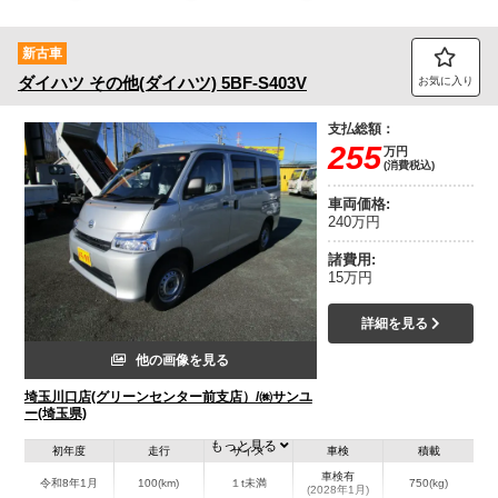
トラック市FC会員専用ページはこちら
新古車
ログイン
ダイハツ
その他(ダイハツ)
5BF-S403V
お気に入り
支払総額：
255
万円
(消費税込)
車両価格:
240万円
諸費用:
15万円
詳細を見る
他の画像を見る
埼玉川口店(グリーンセンター前支店）/㈱サンユ
ー(埼玉県)
もっと見る
初年度
走行
サイズ
車検
積載
車検有
令和8年1月
100(km)
１t未満
750(kg)
(2028年1月)