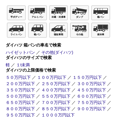
ダンプ
箱バン
平ボディー
アルミバン
冷蔵・冷凍車
ライトバン
軽バン
福祉車両
その他
保冷車
ダイハツ 箱バンの車名で検索
ハイゼットバン
／
その他(ダイハツ)
ダイハツのサイズで検索
軽
／
１t未満
ダイハツの上限価格で検索
５０万円以下
／
１００万円以下
／
１５０万円以下
／
２００万円以下
／
２５０万円以下
／
３００万円以下
／
３５０万円以下
／
４００万円以下
／
４５０万円以下
／
５００万円以下
／
５５０万円以下
／
６００万円以下
／
６５０万円以下
／
７００万円以下
／
７５０万円以下
／
８００万円以下
／
８５０万円以下
／
９００万円以下
／
９５０万円以下
／
１０００万円以下