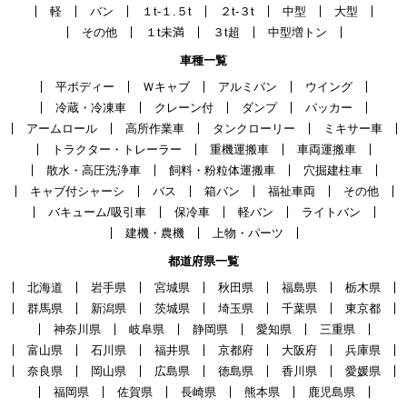
軽
バン
１t-１.５t
２t-３t
中型
大型
その他
１t未満
３t超
中型増トン
車種一覧
平ボディー
Ｗキャブ
アルミバン
ウイング
冷蔵・冷凍車
クレーン付
ダンプ
パッカー
アームロール
高所作業車
タンクローリー
ミキサー車
トラクター・トレーラー
重機運搬車
車両運搬車
散水・高圧洗浄車
飼料・粉粒体運搬車
穴掘建柱車
キャブ付シャーシ
バス
箱バン
福祉車両
その他
バキューム/吸引車
保冷車
軽バン
ライトバン
建機・農機
上物・パーツ
都道府県一覧
北海道
岩手県
宮城県
秋田県
福島県
栃木県
群馬県
新潟県
茨城県
埼玉県
千葉県
東京都
神奈川県
岐阜県
静岡県
愛知県
三重県
富山県
石川県
福井県
京都府
大阪府
兵庫県
奈良県
岡山県
広島県
徳島県
香川県
愛媛県
福岡県
佐賀県
長崎県
熊本県
鹿児島県