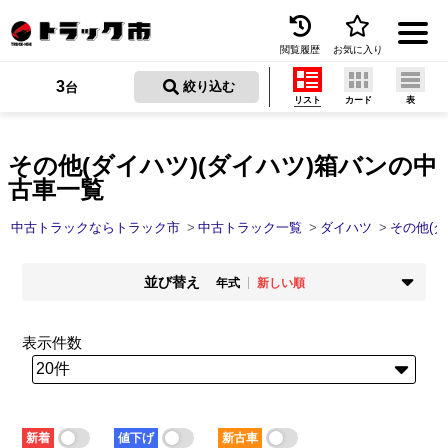
閲覧履歴
お気に入り
Menu
3
 絞り込む
台
リスト
カード
表
中古トラックを探す
トラック買取
その他(ダイハツ)(ダイハツ)箱バンの中
古車一覧
トラック市とは
中古トラックならトラック市
中古トラック一覧
ダイハツ
その他(ダ
加盟店一覧
並び替え
お問い合わせ
年式
新しい順
掲載時期
年式
お気に入り
新着順
古い順
新しい順
古い順
表示件数
走行距離
価格
閲覧履歴
少ない順
多い順
安い順
高い順
積載量
車検残
保存した検索条件
少ない順
多い順
短い順
長い順
新着
値下げ
新古車