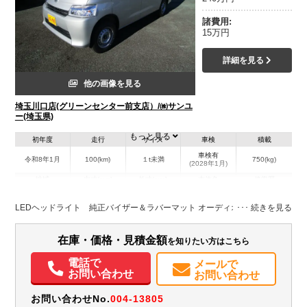
諸費用:
15万円
詳細を見る
他の画像を見る
埼玉川口店(グリーンセンター前支店）/㈱サンユ
ー(埼玉県)
もっと見る
初年度
走行
サイズ
車検
積載
車検有
令和8年1月
100(km)
１t未満
750(kg)
(2028年1月)
地域
内寸(mm)
外寸(mm)
本体色
修復歴
シルバー系
埼玉県
-
-
－
LEDヘッドライト 純正バイザー＆ラバーマット オーディオレス
装備情報
在庫・価格・見積金額
を知りたい方はこちら
エアコン
パワステ
パワーウィンドウ
ABS
エアバッグ
集中ドアロック
電話で
メールで
電動格納ミラー
記録簿（一部含む）
取扱説明書（一部含む）
お問い合わせ
お問い合わせ
メンテナンスノート（保証書）
お問い合わせNo.
004-13805