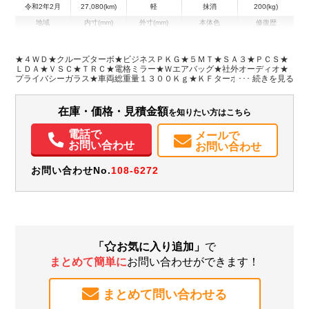
令和2年2月
27,080(km)
軽
抹消
200(kg)
地域
内寸(mm)
外寸(mm)
本体色
修復歴
L:1,750
L:3,390
シルバー系
愛知県
W:1,370
W:1,470
無
H:1,180
H:1,870
★４ＷＤ★クルーズターボ★ビジネスＰＫＧ★５ＭＴ★ＳＡ３★ＰＣＳ★
ＬＤＡ★ＶＳＣ★ＴＲＣ★電格ミラー★Ｗエアバッグ★社外オーディオ★
プライバシーガラス★車両総重量１３００Ｋｇ★ＫＦターボ６４馬力★荷
装備情報
室内寸約１７５ｘ１３７ｘ１１８荷台地上高約６３ｃｍ★取説・記録簿・
スペアキー★フロアマット＆バイザー★スタッドレスタイヤ・社外ホイー
エアコン
パワステ
パワーウィンドウ
ABS
エアバッグ
集中ドアロック
ル
在庫・価格・見積金額
を知りたい方はこちら
記録簿（一部含む）
取扱説明書（一部含む）
電話で
メールで
お問い合わせ
お問い合わせ
お問い合わせNo.
108-6272
「
お気に入り追加」
で
まとめて簡単に
お問い合わせができます！
まとめて問い合わせる