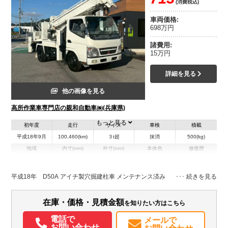
(消費税込)
車両価格:
698万円
諸費用:
15万円
詳細を見る
他の画像を見る
高所作業車専門店の親和自動車㈱(兵庫県)
もっと見る
初年度
走行
サイズ
車検
積載
平成18年9月
100,460(km)
３t超
抹消
500(kg)
地域
内寸(mm)
外寸(mm)
本体色
修復歴
L:5,780
その他
兵庫県
-
W:1,880
無
H:2,800
平成18年 D50A アイチ製穴掘建柱車 メンテナンス済み
装備情報
在庫・価格・見積金額
を知りたい方はこちら
エアコン
パワステ
パワーウィンドウ
ABS
エアバッグ
電話で
メールで
お問い合わせ