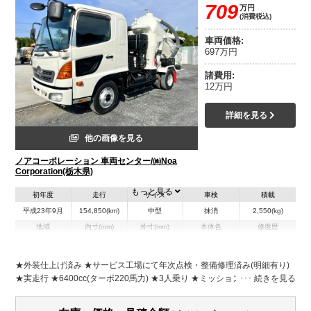
709
万円
(消費税込)
車両価格:
697万円
諸費用:
12万円
詳細を見る
他の画像を見る
ノアコーポレーション 車両センター/㈱Noa
Corporation(栃木県)
もっと見る
初年度
走行
サイズ
車検
積載
平成23年9月
154,850(km)
中型
抹消
2,550(kg)
地域
内寸(mm)
外寸(mm)
本体色
修復歴
L:5,960
ホワイト系
栃木県
-
W:2,190
無
H:2,730
★外装仕上げ済み ★サービス工場にて年次点検・整備修理済み(明細有り)
★実走行 ★6400cc(ターボ220馬力) ★3人乗り ★ミッション 6速マニュア
装備情報
ル ★ベッド付 ★積載2550kg(抹消前) ★バキュームダンパー ★汚泥吸引車/
吸引清掃車/万能吸引車 ★容積2700L ★タンク胴部ステンレス
エアコン
パワステ
パワーウィンドウ
ABS
エアバッグ
集中ドアロック