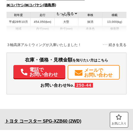
㈱コバヤシ/㈱コバヤシ(徳島県)
もっと見る
初年度
走行
サイズ
車検
積載
平成28年10月
454,050(km)
大型
抹消
13,000(kg)
地域
内寸(mm)
外寸(mm)
本体色
修復歴
L:9,580
L:11,980
ブルー系
徳島県
W:2,400
W:2,490
無
H:2,450
H:3,740
３軸高床アルミウィングが入庫いたしました！
装備情報
在庫・価格・見積金額
を知りたい方はこちら
エアコン
パワステ
パワーウィンドウ
ABS
エアバッグ
電動格納ミラー
ETC
バックモニター
PMマフラー
Sリミッタ
電話で
メールで
お問い合わせ
お問い合わせ
お問い合わせNo.
250-44
トヨタ
コースター
SPG-XZB60 (2WD)
お気に入り