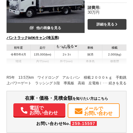
諸費用:
30万円
詳細を見る
他の画像を見る
バントラックjp/㈲キャン(埼玉県)
もっと見る
初年度
走行
サイズ
車検
積載
令和5年4月
135,000(km)
２t-３t
抹消
2,000(kg)
地域
内寸(mm)
外寸(mm)
本体色
修復歴
L:4,680
L:6,690
ホワイト系
埼玉県
W:2,110
W:2,190
無
H:2,350
H:3,310
R5年 13.5万km ワイドロング アルミバン 積載２０００ｋｇ 手動跳
上パワーゲート ラッシング３段 導風板 高箱 左電格ミラー バック
装備情報
カメラ ナビ ＥＴＣ２．０ ＬＥＤヘッドライト フォグランプ 衝突
軽減ブレーキ 車線逸脱警報 日本フルハーフ製 ＡＴ 車両総重量６０
エアコン
パワステ
パワーウィンドウ
ABS
エアバッグ
集中ドアロック
在庫・価格・見積金額
を知りたい方はこちら
５５ｋｇ 荷室有線リモコン 輪止めホルダー シートカバー ２トン
電動格納ミラー
カーナビ
ETC
バックモニター
電話で
メールで
お問い合わせ
お問い合わせ
お問い合わせNo.
259-15597