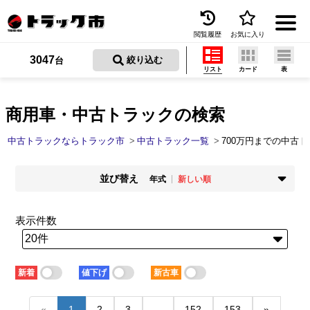
閲覧履歴
お気に入り
Menu
3047
 絞り込む
台
リスト
カード
表
中古トラックを探す
トラック買取
商用車・中古トラックの検索
トラック市とは
中古トラックならトラック市
中古トラック一覧
700万円までの中古
加盟店一覧
並び替え
年式
新しい順
お問い合わせ
掲載時期
年式
新着順
古い順
新しい順
古い順
表示件数
お気に入り
走行距離
価格
少ない順
多い順
安い順
高い順
閲覧履歴
積載量
車検残
新着
値下げ
新古車
少ない順
多い順
短い順
長い順
保存した検索条件
«
1
2
3
...
152
153
»