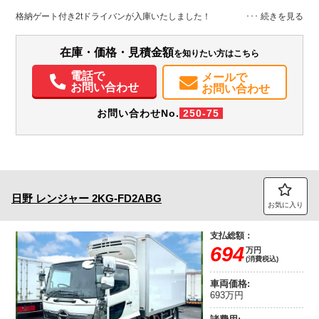
徳島県
W:1,770
W:1,920
無
H:2,070
H:3,020
格納ゲート付き2tドライバンが入庫いたしました！
装備情報
在庫・価格・見積金額
を知りたい方はこちら
エアコン
パワステ
パワーウィンドウ
ABS
エアバッグ
電動格納ミラー
カーナビ
ETC
バックモニター
PMマフラー
電話で
メールで
お問い合わせ
お問い合わせ
お問い合わせNo.
250-75
日野
レンジャー
2KG-FD2ABG
お気に入り
支払総額：
694
万円
(消費税込)
車両価格:
693万円