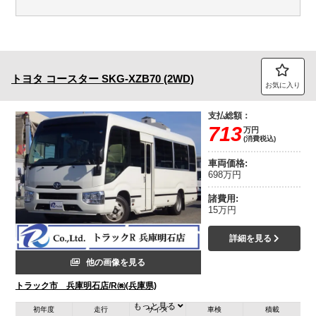
トヨタ
コースター
SKG-XZB70 (2WD)
お気に入り
支払総額：
713
万円
(消費税込)
車両価格:
698万円
諸費用:
15万円
詳細を見る
他の画像を見る
トラック市 兵庫明石店/R㈱(兵庫県)
もっと見る
初年度
走行
サイズ
車検
積載