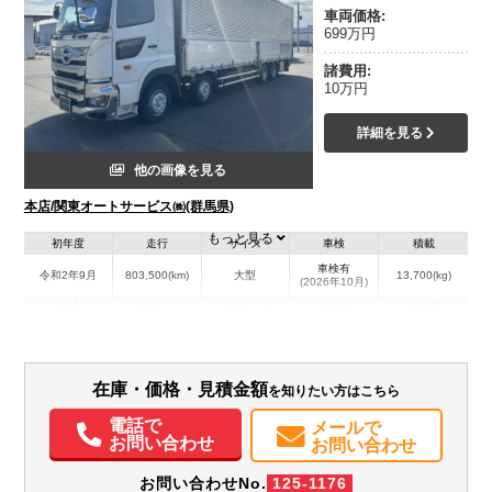
車両価格:
699万円
諸費用:
10万円
詳細を見る
他の画像を見る
本店/関東オートサービス㈱(群馬県)
もっと見る
初年度
走行
サイズ
車検
積載
車検有
令和2年9月
803,500(km)
大型
13,700(kg)
(2026年10月)
地域
内寸(mm)
外寸(mm)
本体色
修復歴
L:9,640
L:1,199
その他
群馬県
W:2,400
W:249
－
H:2,640
H:376
在庫・価格・見積金額
を知りたい方はこちら
装備情報
電話で
メールで
エアコン
パワステ
パワーウィンドウ
ABS
エアバッグ
電動格納ミラー
お問い合わせ
お問い合わせ
バックモニター
お問い合わせNo.
125-1176