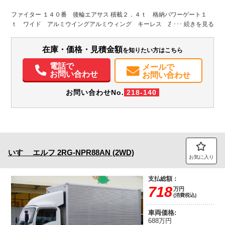
その他
静岡県
W:2,410
W:2,490
無
H:2,400
H:3,480
ファイター １４０番 後輪エアサス 積載２．４ｔ 格納パワーゲート１
ｔ ワイド アルミウイングアルミウィング キーレス 左電動格納ミラ
装備情報
ー バックカメラ ベット 車検証サイズ８５９×２４９高３４８ 荷台内
寸６２３×２４１高２４０
エアコン
パワステ
パワーウィンドウ
ABS
エアバッグ
集中ドアロック
在庫・価格・見積金額
を知りたい方はこちら
電動格納ミラー
バックモニター
電話で
メールで
お問い合わせ
お問い合わせ
お問い合わせNo.
218-140
いすゞ
エルフ
2RG-NPR88AN (2WD)
お気に入り
支払総額：
718
万円
(消費税込)
車両価格:
688万円