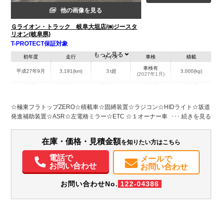
他の画像を見る
Ｇライオン・トラック 岐阜大垣店/㈱ジースタ
リオン(岐阜県)
T-PROTECT保証対象
もっと見る
初年度
走行
サイズ
車検
積載
車検有
平成27年9月
3,191(km)
３t超
3,000(kg)
(2027年1月)
地域
内寸(mm)
外寸(mm)
本体色
修復歴
L:7,580
ホワイト系
岐阜県
-
W:2,190
無
☆極東フラトップZERO☆積載車☆固縛装置☆ラジコン☆HIDライト☆坂道
H:2,190
発進補助装置☆ASR☆左電格ミラー☆ETC ☆１オーナー車！！☆極東製
(JN02-45)
装備情報
在庫・価格・見積金額
を知りたい方はこちら
エアコン
パワステ
パワーウィンドウ
ABS
エアバッグ
集中ドアロック
電動格納ミラー
ETC
電話で
メールで
お問い合わせ
お問い合わせ
お問い合わせNo.
122-04386