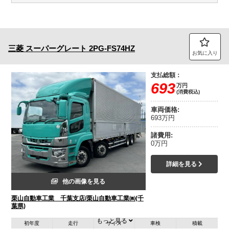
三菱
スーパーグレート
2PG-FS74HZ
お気に入り
支払総額：
693
万円
(消費税込)
車両価格:
693万円
諸費用:
0万円
詳細を見る
他の画像を見る
栗山自動車工業 千葉支店/栗山自動車工業㈱(千
葉県)
もっと見る
初年度
走行
サイズ
車検
積載