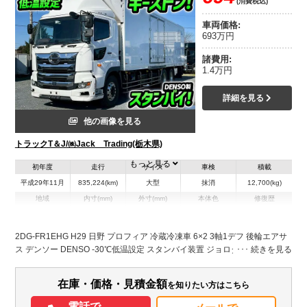
(消費税込)
車両価格:
693万円
諸費用:
1.4万円
詳細を見る
他の画像を見る
トラックT＆J/㈱Jack Trading(栃木県)
もっと見る
初年度
走行
サイズ
車検
積載
平成29年11月
835,224(km)
大型
抹消
12,700(kg)
地域
内寸(mm)
外寸(mm)
本体色
修復歴
L:9,360
L:11,980
ホワイト系
栃木県
W:2,270
W:2,490
無
H:2,250
H:3,780
2DG-FR1EHG H29 日野 プロフィア 冷蔵冷凍車 6×2 3軸1デフ 後輪エアサ
ス デンソー DENSO -30℃低温設定 スタンバイ装置 ジョロダー キーストン
装備情報
クールハイブリッド CoolHybrid 左サイド観音扉 10t 25t 大型 冷凍バン 箱
車
エアコン
パワステ
パワーウィンドウ
ABS
エアバッグ
アルミホイール
在庫・価格・見積金額
を知りたい方はこちら
集中ドアロック
電動格納ミラー
バックモニター
電話で