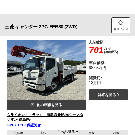
三菱
キャンター
2PG-FEB80 (2WD)
お気に入り
支払総額：
701
万円
(消費税込)
車両価格:
687.5万円
諸費用:
13万円
詳細を見る
他の画像を見る
Ｇライオン・トラック 徳島営業所/㈱ジースタ
リオン(徳島県)
T-PROTECT保証対象
もっと見る
初年度
走行
サイズ
車検
積載