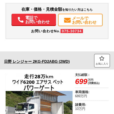
５１９０ｃｃ◆２人乗り◆
エアコン
パワステ
パワーウィンドウ
エアバッグ
在庫・価格・見積金額
を知りたい方はこちら
電話で
メールで
お問い合わせ
お問い合わせ
お問い合わせNo.
075-30734
日野
レンジャー
2KG-FD2ABG (2WD)
お気に入り
支払総額：
699
万円
(消費税込)
車両価格:
689万円
諸費用:
10万円