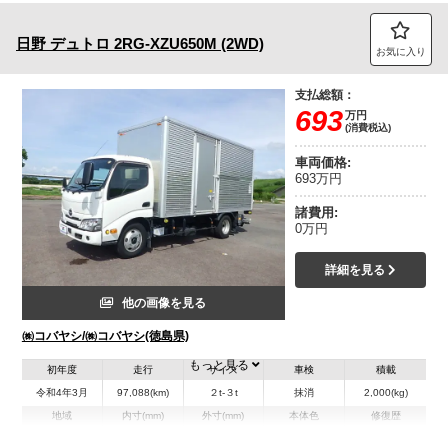
日野
デュトロ
2RG-XZU650M (2WD)
お気に入り
支払総額：
693
万円
(消費税込)
車両価格:
693万円
諸費用:
0万円
詳細を見る
他の画像を見る
㈱コバヤシ/㈱コバヤシ(徳島県)
もっと見る
初年度
走行
サイズ
車検
積載
令和4年3月
97,088(km)
２t-３t
抹消
2,000(kg)
地域
内寸(mm)
外寸(mm)
本体色
修復歴
L:4,470
L:6,210
ホワイト系