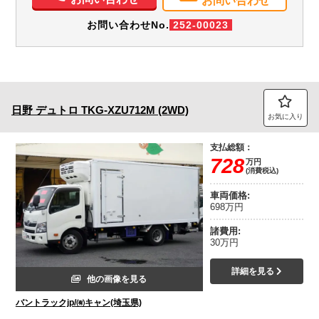
お問い合わせ
お問い合わせNo.
252-00023
日野
デュトロ
TKG-XZU712M (2WD)
お気に入り
支払総額：
728
万円
(消費税込)
車両価格:
698万円
諸費用:
30万円
詳細を見る
他の画像を見る
バントラックjp/㈲キャン(埼玉県)