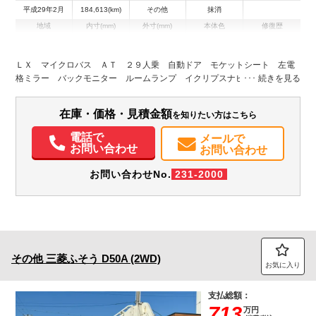
平成29年2月
184,613(km)
その他
抹消
地域
内寸(mm)
外寸(mm)
本体色
修復歴
L:6,990
ホワイト系
兵庫県
-
W:2,080
無
H:2,630
ＬＸ マイクロバス ＡＴ ２９人乗 自動ドア モケットシート 左電
格ミラー バックモニター ルームランプ イクリプスナビ／地デジＴ
装備情報
Ｖ ＡＴ車 ２ナンバー ＥＴＣ／フォグ エンジン型式：Ｎ０４Ｃ
エアコン
パワステ
ABS
エアバッグ
電動格納ミラー
カーナビ
TV
ETC
在庫・価格・見積金額
を知りたい方はこちら
バックモニター
電話で
メールで
お問い合わせ
お問い合わせ
お問い合わせNo.
231-2000
その他
三菱ふそう
D50A (2WD)
お気に入り
支払総額：
713
万円