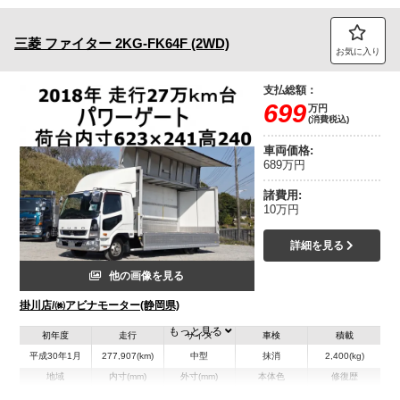
三菱
ファイター
2KG-FK64F (2WD)
お気に入り
支払総額：
699
万円
(消費税込)
車両価格:
689万円
諸費用:
10万円
詳細を見る
他の画像を見る
掛川店/㈱アビナモーター(静岡県)
もっと見る
初年度
走行
サイズ
車検
積載
平成30年1月
277,907(km)
中型
抹消
2,400(kg)
地域
内寸(mm)
外寸(mm)
本体色
修復歴
L:6,230
L:8,590