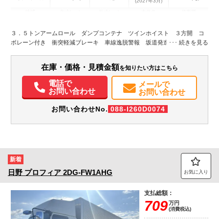
(2027年3月)
地域
内寸(mm)
外寸(mm)
本体色
修復歴
L:3,590
L:6,040
グレー系
愛知県
W:1,810
W:2,050
無
３．５トンアームロール ダンプコンテナ ツインホイスト ３方開 コ
H:400
H:2,270
ボレーン付き 衝突軽減ブレーキ 車線逸脱警報 坂道発進補助 バック
モニター ＥＴＣ＆ドラレコ キーレス ＡＴ車
装備情報
在庫・価格・見積金額
を知りたい方はこちら
エアコン
パワステ
パワーウィンドウ
ABS
エアバッグ
集中ドアロック
電動格納ミラー
ETC
バックモニター
ドラレコ
電話で
メールで
お問い合わせ
お問い合わせ
お問い合わせNo.
088-I260D0074
新着
日野
プロフィア
2DG-FW1AHG
お気に入り
支払総額：
709
万円
(消費税込)