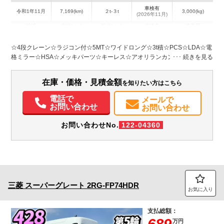
車検有
令和1年11月
7,169(km)
２t-３t
3,000(kg)
(2026年11月)
地域
内寸(mm)
外寸(mm)
本体色
修復歴
L:3,716
L:6,420
ホワイト系
徳島県
W:2,008
W:2,120
無
☆4段クレーン☆ラジコン付☆5MT☆ワイドロング☆3t積☆PCS☆LDA☆電
H:381
H:2,690
格ミラー☆HSA☆メッキパーツ☆キーレス☆アオリランカン☆フォグ☆鳥
居鉄板張☆Bモニター☆ルーフラック☆アームレスト☆ETC☆荷台内寸
装備情報
L3716W2008H381 ☆上物同年式 動作確認済
在庫・価格・見積金額
を知りたい方はこちら
エアコン
パワステ
パワーウィンドウ
ABS
エアバッグ
集中ドアロック
電動格納ミラー
ETC
バックモニター
電話で
メールで
お問い合わせ
お問い合わせ
お問い合わせNo.
122-04360
三菱
スーパーグレート
2RG-FP74HDR
お気に入り
支払総額：
万円