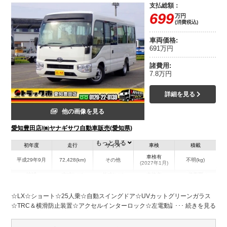
支払総額：
699
万円
(消費税込)
車両価格:
691万円
諸費用:
7.8万円
詳細を見る
他の画像を見る
愛知豊田店/㈱ヤナギサワ自動車販売(愛知県)
もっと見る
初年度
走行
サイズ
車検
積載
車検有
平成29年9月
72,428(km)
その他
不明(kg)
(2027年1月)
地域
内寸(mm)
外寸(mm)
本体色
修復歴
L:6,250
ホワイト系
愛知県
-
W:2,080
無
☆LX☆ショート☆25人乗☆自動スイングドア☆UVカットグリーンガラス
H:2,630
☆TRC＆横滑防止装置☆アクセルインターロック☆左電動調整格納ミラー
☆WエアB☆リクライニングシート☆正席3点シートベルト☆シートカバー
装備情報
☆カーテン☆ETC/純正CD/AM&FM☆保証書・記録簿