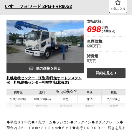
いすゞ
フォワード
2PG-FRR90S2
お気に入り
支払総額：
698
万円
(消費税込)
車両価格:
690万円
諸費用:
8万円
他の画像を見る
詳細を見る
札幌建機センター 江別店/日免オートシステム
㈱ 札幌建機センター札幌本店(北海道)
もっと見る
初年度
走行
サイズ
車検
積載
平成31年3月
100,000(km)
中型
抹消
2,300(kg)
地域
内寸(mm)
外寸(mm)
本体色
修復歴
L:7,720
L:5,110
ホワイト系
北海道
W:2,260
無
W:2,120
H:3,040
◆平成３１年式◆４段ブーム◆ラジコン◆フックイン◆タダノクレーン◆
荷台内寸５１１ｃｍ×２１２ｃｍ◆６ＭＴ◆走行１０００００Ｋｍ◆排気量
装備情報