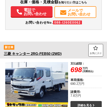
在庫・価格・見積金額
を知りたい方はこちら
パワステ
ABS
エアバッグ
電動格納ミラー
ETC
記録簿（一部含む）
取扱説明書（一部含む）
メンテナンスノート（保証書）
電話で
メールで
お問い合わせ
お問い合わせ
お問い合わせNo.
088-I260E0062
新古車
三菱
キャンター
2RG-FEB50 (2WD)
お気に入り
支払総額：
698
万円
(消費税込)
車両価格:
690.2万円
諸費用:
7.8万円
詳細を見る