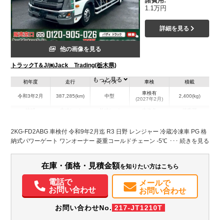
諸費用:
1.1万円
詳細を見る
他の画像を見る
トラックT＆J/㈱Jack Trading(栃木県)
もっと見る
初年度
走行
サイズ
車検
積載
車検有
令和3年2月
387,285(km)
中型
2,400(kg)
(2027年2月)
地域
内寸(mm)
外寸(mm)
本体色
修復歴
L:6,240
L:8,770
ホワイト系
栃木県
W:2,140
W:2,310
無
2KG-FD2ABG 車検付 令和9年2月迄 R3 日野 レンジャー 冷蔵冷凍車 PG 格
H:2,030
H:3,320
納式パワーゲート ワンオーナー 菱重コールドチェーン -5℃中温設定 後輪
エアサス 6速マニュアル MT 4t 8t 中型 冷凍バン 箱車
装備情報
在庫・価格・見積金額
を知りたい方はこちら
エアコン
パワステ
パワーウィンドウ
ABS
エアバッグ
集中ドアロック
ETC
バックモニター
電話で
メールで
お問い合わせ
お問い合わせ
お問い合わせNo.
217-JT1210T