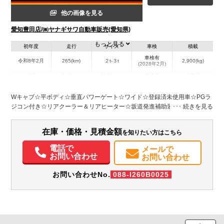
他の画像を見る
愛知豊田店/㈱ヤナギサワ自動車販売(愛知県)
もっと見る
初年度
走行
サイズ
車検
積載
車検有
令和8年2月
265(km)
２t-３t
2,900(kg)
(2028年2月)
地域
内寸(mm)
外寸(mm)
本体色
修復歴
L:6,180
ホワイト系
愛知県
-
W:1,990
無
Wキャブ☆平ボディ☆垂直パワーゲート☆ワイド☆登録済未使用車☆PGラ
H:2,230
ジコン付き☆リアクーラー＆リアヒーター☆坂道発進補助装置☆アイドリ
ングストップ☆アクティブサイドガード☆バックモニター☆メッキパーツ
装備情報
☆LEDヘッドライト☆AT
在庫・価格・見積金額
を知りたい方はこちら
エアコン
パワステ
パワーウィンドウ
ABS
エアバッグ
バックモニター
電話で
メールで
お問い合わせ
お問い合わせ
お問い合わせNo.
088-I260B0025