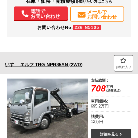
在庫・価格・見積金額
を知りたい方はこちら
電動格納ミラー
ETC
バックモニター
ドラレコ
電話で
メールで
お問い合わせ
お問い合わせ
お問い合わせNo.
226-N5105
いすゞ
エルフ
TRG-NPR85AN (2WD)
お気に入り
支払総額：
708
万円
(消費税込)
車両価格:
695.2万円
諸費用:
13万円
詳細を見る