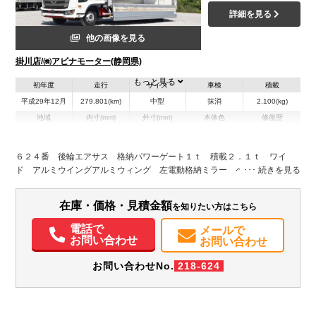
詳細を見る
他の画像を見る
掛川店/㈱アビナモーター(静岡県)
もっと見る
初年度
走行
サイズ
車検
積載
平成29年12月
279,801(km)
中型
抹消
2,100(kg)
地域
内寸(mm)
外寸(mm)
本体色
修復歴
L:6,220
L:8,590
その他
静岡県
W:2,400
W:2,490
無
H:2,390
H:3,490
６２４番 後輪エアサス 格納パワーゲート１ｔ 積載２．１ｔ ワイ
ド アルミウイングアルミウィング 左電動格納ミラー ベット 車検証
装備情報
サイズ８５９×２４９高３４９ 荷台内寸６２２×２４０高２３９
エアコン
パワステ
パワーウィンドウ
ABS
エアバッグ
電動格納ミラー
在庫・価格・見積金額
を知りたい方はこちら
電話で
メールで
お問い合わせ
お問い合わせ
お問い合わせNo.
218-624