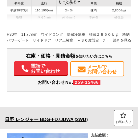
もっと見る
初年度
走行
サイズ
車検
積載
平成30年3月
116,100(km)
２t-３t
抹消
2,850(kg)
地域
内寸(mm)
外寸(mm)
本体色
修復歴
L:4,610
L:6,820
ホワイト系
埼玉県
W:1,990
W:2,220
無
H:1,930
H:3,080
H30年 11.7万km ワイドロング 冷蔵冷凍車 積載２８５０ｋｇ 格納
パワーゲート サイドドア リア三枚扉 －３０度設定 スタンバイ装置
装備情報
（コード欠品） 荷台シマ板張り ラッシング２段 送風機 電動パーキ
ングブレーキ バックカメラ スマートキー 左電格ミラー 坂道発進補
エアコン
パワステ
パワーウィンドウ
ABS
エアバッグ
集中ドアロック
在庫・価格・見積金額
を知りたい方はこちら
助 フォグランプ 東プレ製（XV35LSDB31-T) 衝突軽減ブレーキ 車線
電動格納ミラー
バックモニター
逸脱警報 ＨＩＤヘッドライト 上物同年式 ６速ＭT
電話で
メールで
お問い合わせ
お問い合わせ
お問い合わせNo.
259-15466
日野
レンジャー
BDG-FD7JDWA (2WD)
お気に入り
支払総額：