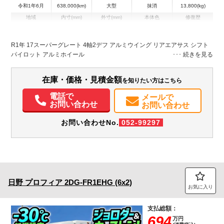
令和1年6月
638,000(km)
大型
抹消
13,800(kg)
地域
内寸(mm)
外寸(mm)
本体色
修復歴
L:9,620
グリーン系
千葉県
W:2,400
-
無
H:2,610
R1年 17スーパーグレート 4軸2デフ アルミウイング リアエアサス シフト
パイロット アルミホイール
在庫・価格・見積金額
を知りたい方はこちら
電話で
メールで
お問い合わせ
お問い合わせ
お問い合わせNo.
052-99297
日野
プロフィア
2DG-FR1EHG (6x2)
お気に入り
支払総額：
694
万円