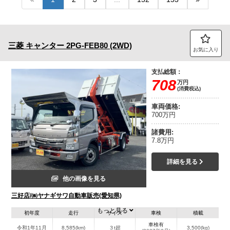
トラック市FC会員専用ページはこちら
ログイン
三菱
キャンター
2PG-FEB80 (2WD)
お気に入り
支払総額：
708
万円
(消費税込)
車両価格:
700万円
諸費用:
7.8万円
詳細を見る
他の画像を見る
三好店/㈱ヤナギサワ自動車販売(愛知県)
もっと見る
初年度
走行
サイズ
車検
積載
車検有
令和1年11月
8,585(km)
３t超
3,500(kg)