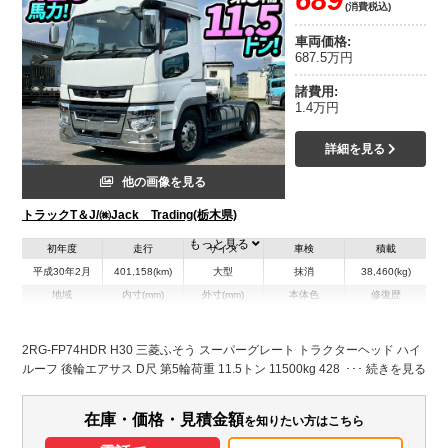
689
(消費税込)
車両価格:
687.5万円
諸費用:
1.4万円
詳細を見る
他の画像を見る
トラックT＆J/㈱Jack Trading(栃木県)
もっと見る
初年度
走行
サイズ
車検
積載
平成30年2月
401,158(km)
大型
抹消
38,460(kg)
地域
内寸(mm)
外寸(mm)
本体色
修復歴
L:5,680
ホワイト系
栃木県
-
W:2,490
無
H:3,610
2RG-FP74HDR H30 三菱ふそう スーパーグレート トラクターヘッド ハイ
ルーフ 後輪エアサス D尺 第5輪荷重 11.5トン 11500kg 428馬力 シフトパ
装備情報
イロット AT セミオートマ 10t 45t 大型 牽引 シングルヘッド 1デフ
エアコン
パワステ
パワーウィンドウ
ABS
エアバッグ
アルミホイール
在庫・価格・見積金額
を知りたい方はこちら
集中ドアロック
電動格納ミラー
ETC