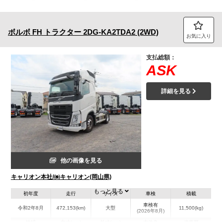
トラック市FC会員専用ページはこちら
ボルボ
FH トラクター
2DG-KA2TDA2 (2WD)
ログイン
お気に入り
支払総額：
ASK
詳細を見る
他の画像を見る
キャリオン本社/㈱キャリオン(岡山県)
もっと見る
初年度
走行
サイズ
車検
積載
車検有
令和2年8月
472,153(km)
大型
11,500(kg)
(2026年8月)