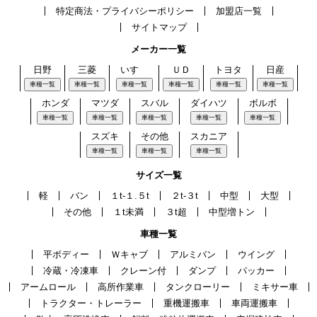
特定商法・プライバシーポリシー
加盟店一覧
サイトマップ
メーカー一覧
日野
三菱
いすゞ
ＵＤ
トヨタ
日産
車種一覧
車種一覧
車種一覧
車種一覧
車種一覧
車種一覧
ホンダ
マツダ
スバル
ダイハツ
ボルボ
車種一覧
車種一覧
車種一覧
車種一覧
車種一覧
スズキ
その他
スカニア
車種一覧
車種一覧
車種一覧
サイズ一覧
軽
バン
１t-１.５t
２t-３t
中型
大型
その他
１t未満
３t超
中型増トン
車種一覧
平ボディー
Ｗキャブ
アルミバン
ウイング
冷蔵・冷凍車
クレーン付
ダンプ
パッカー
アームロール
高所作業車
タンクローリー
ミキサー車
トラクター・トレーラー
重機運搬車
車両運搬車