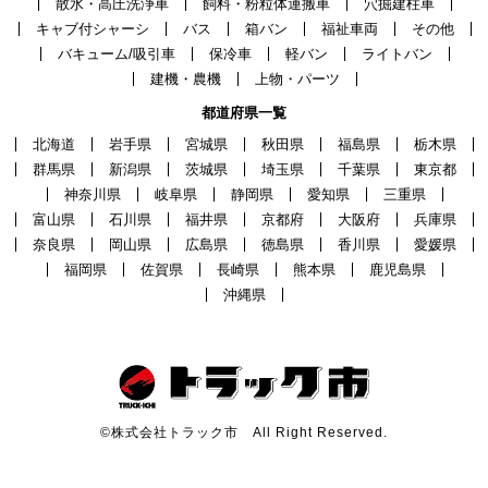
散水・高圧洗浄車
飼料・粉粒体運搬車
穴掘建柱車
キャブ付シャーシ
バス
箱バン
福祉車両
その他
バキューム/吸引車
保冷車
軽バン
ライトバン
建機・農機
上物・パーツ
都道府県一覧
北海道
岩手県
宮城県
秋田県
福島県
栃木県
群馬県
新潟県
茨城県
埼玉県
千葉県
東京都
神奈川県
岐阜県
静岡県
愛知県
三重県
富山県
石川県
福井県
京都府
大阪府
兵庫県
奈良県
岡山県
広島県
徳島県
香川県
愛媛県
福岡県
佐賀県
長崎県
熊本県
鹿児島県
沖縄県
©株式会社トラック市 All Right Reserved.