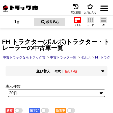
閲覧履歴
お気に入り
Menu
1
 絞り込む
台
リスト
カード
表
中古トラックを探す
トラック買取
FH トラクター(ボルボ)トラクター・ト
レーラーの中古車一覧
トラック市とは
中古トラックならトラック市
中古トラック一覧
ボルボ
FH トラク
加盟店一覧
並び替え
お問い合わせ
年式
新しい順
掲載時期
年式
お気に入り
新着順
古い順
新しい順
古い順
表示件数
走行距離
価格
閲覧履歴
少ない順
多い順
安い順
高い順
積載量
車検残
保存した検索条件
少ない順
多い順
短い順
長い順
新着
値下げ
新古車