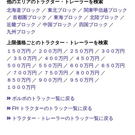
他のエリアのトラクター・トレーラーを検索
北海道ブロック
／
東北ブロック
／
関東甲信越ブロック
／
首都圏ブロック
／
東海ブロック
／
北陸ブロック
／
近畿ブロック
／
中国ブロック
／
四国ブロック
／
九州ブロック
上限価格ごとのトラクター・トレーラーを検索
１５０万円
／
２００万円
／
２５０万円
／
３００万円
／
３５０万円
／
４００万円
／
４５０万円
／
５００万円
／
５５０万円
／
６００万円
／
６５０万円
／
７００万円
／
７５０万円
／
８００万円
／
８５０万円
／
９００万円
／
９５０万円
／
１０００万円
ボルボのトラック一覧に戻る
FH トラクターのトラック一覧に戻る
トラクター・トレーラーのトラック一覧に戻る