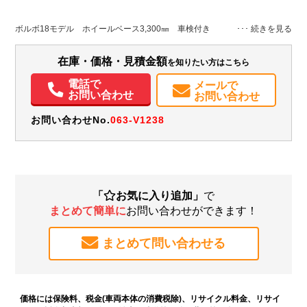
地域
内寸(mm)
外寸(mm)
本体色
修復歴
L:5,630
その他
岡山県
-
W:2,490
無
ボルボ18モデル ホイールベース3,300㎜ 車検付き
H:3,740
装備情報
在庫・価格・見積金額
を知りたい方はこちら
パワステ
パワーウィンドウ
バックモニター
PMマフラー
Sリミッタ
電話で
メールで
お問い合わせ
お問い合わせ
お問い合わせNo.
063-V1238
「
お気に入り追加」
で
まとめて簡単に
お問い合わせができます！
まとめて問い合わせる
価格には保険料、税金(車両本体の消費税除)、リサイクル料金、リサイ