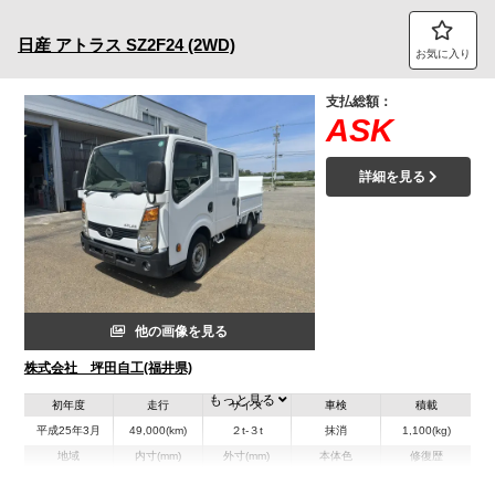
トラック市FC会員専用ページはこちら
日産
アトラス
SZ2F24 (2WD)
お気に入り
ログイン
支払総額：
ASK
詳細を見る
他の画像を見る
株式会社 坪田自工(福井県)
もっと見る
初年度
走行
サイズ
車検
積載
平成25年3月
49,000(km)
２t-３t
抹消
1,100(kg)
地域
内寸(mm)
外寸(mm)
本体色
修復歴
L:1,850
L:4,680
ホワイト系
福井県
W:1,620
W:1,690
無