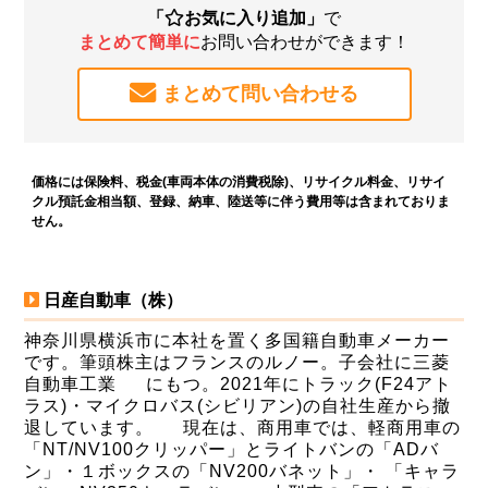
「
お気に入り追加」
で
まとめて簡単に
お問い合わせができます！
まとめて問い合わせる
価格には保険料、税金(車両本体の消費税除)、リサイクル料金、リサイ
クル預託金相当額、登録、納車、陸送等に伴う費用等は含まれておりま
せん。
日産自動車（株）
神奈川県横浜市に本社を置く多国籍自動車メーカー
です。筆頭株主はフランスのルノー。子会社に三菱
自動車工業 にもつ。2021年にトラック(F24アト
ラス)・マイクロバス(シビリアン)の自社生産から撤
退しています。 現在は、商用車では、軽商用車の
「NT/NV100クリッパー」とライトバンの「ADバ
ン」・１ボックスの「NV200バネット」・ 「キャラ