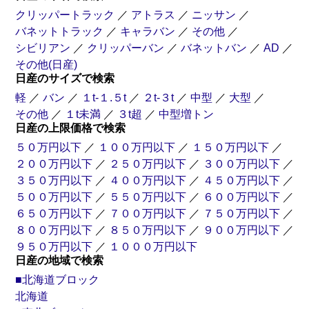
クリッパートラック
／
アトラス
／
ニッサン
／
バネットトラック
／
キャラバン
／
その他
／
シビリアン
／
クリッパーバン
／
バネットバン
／
AD
／
その他(日産)
日産のサイズで検索
軽
／
バン
／
１t-１.５t
／
２t-３t
／
中型
／
大型
／
その他
／
１t未満
／
３t超
／
中型増トン
日産の上限価格で検索
５０万円以下
／
１００万円以下
／
１５０万円以下
／
２００万円以下
／
２５０万円以下
／
３００万円以下
／
３５０万円以下
／
４００万円以下
／
４５０万円以下
／
５００万円以下
／
５５０万円以下
／
６００万円以下
／
６５０万円以下
／
７００万円以下
／
７５０万円以下
／
８００万円以下
／
８５０万円以下
／
９００万円以下
／
９５０万円以下
／
１０００万円以下
日産の地域で検索
■北海道ブロック
北海道