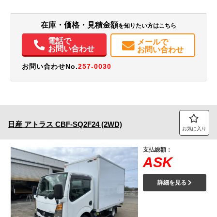
H:380
H:1,990
装備情報
在庫・価格・見積金額
を知りたい方はこちら
電話で
エアコン
パワステ
パワーウィンドウ
ABS
エアバッグ
ETC
メールで
お問い合わせ
お問い合わせ
お問い合わせNo.
257-0030
日産
アトラス
CBF-SQ2F24 (2WD)
お気に入り
支払総額：
ASK
詳細を見る