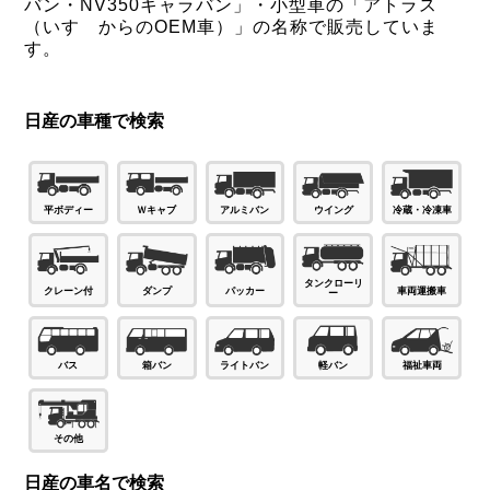
バン・NV350キャラバン」・小型車の「アトラス
（いすゞからのOEM車）」の名称で販売していま
す。
日産の車種で検索
Ｗキャブ
平ボディー
アルミバン
ウイング
冷蔵・冷凍車
タンクローリ
パッカー
ダンプ
車両運搬車
クレーン付
ー
バス
箱バン
ライトバン
軽バン
福祉車両
その他
日産の車名で検索