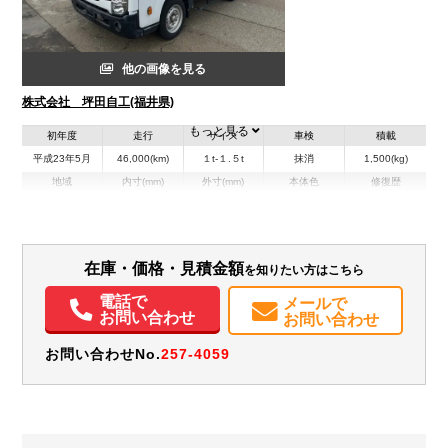
他の画像を見る
株式会社 坪田自工(福井県)
もっと見る
初年度
走行
サイズ
車検
積載
平成23年5月
46,000(km)
１t-１.５t
抹消
1,500(kg)
地域
内寸(mm)
外寸(mm)
本体色
修復歴
L:3,070
L:4,910
ホワイト系
福井県
W:1,800
W:1,890
無
H:1,900
H:2,710
装備情報
在庫・価格・見積金額
を知りたい方はこちら
電話で
エアコン
パワステ
パワーウィンドウ
ABS
エアバッグ
メールで
お問い合わせ
お問い合わせ
お問い合わせNo.
257-4059