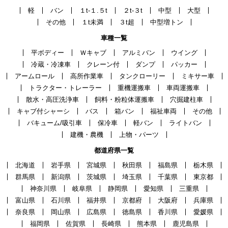
軽
バン
１t-１.５t
２t-３t
中型
大型
その他
１t未満
３t超
中型増トン
車種一覧
平ボディー
Ｗキャブ
アルミバン
ウイング
冷蔵・冷凍車
クレーン付
ダンプ
パッカー
アームロール
高所作業車
タンクローリー
ミキサー車
トラクター・トレーラー
重機運搬車
車両運搬車
散水・高圧洗浄車
飼料・粉粒体運搬車
穴掘建柱車
キャブ付シャーシ
バス
箱バン
福祉車両
その他
バキューム/吸引車
保冷車
軽バン
ライトバン
建機・農機
上物・パーツ
都道府県一覧
北海道
岩手県
宮城県
秋田県
福島県
栃木県
群馬県
新潟県
茨城県
埼玉県
千葉県
東京都
神奈川県
岐阜県
静岡県
愛知県
三重県
富山県
石川県
福井県
京都府
大阪府
兵庫県
奈良県
岡山県
広島県
徳島県
香川県
愛媛県
福岡県
佐賀県
長崎県
熊本県
鹿児島県