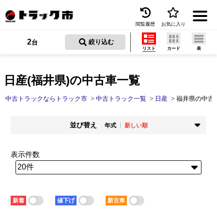
閲覧履歴
お気に入り
Menu
2
 絞り込む
台
リスト
カード
表
中古トラックを探す
トラック買取
日産(福井県)の中古車一覧
トラック市とは
中古トラックならトラック市
中古トラック一覧
日産
福井県の中古
加盟店一覧
並び替え
年式
新しい順
お問い合わせ
掲載時期
年式
新着順
古い順
新しい順
古い順
表示件数
お気に入り
走行距離
価格
少ない順
多い順
安い順
高い順
閲覧履歴
積載量
車検残
少ない順
多い順
短い順
長い順
保存した検索条件
新着
値下げ
新古車