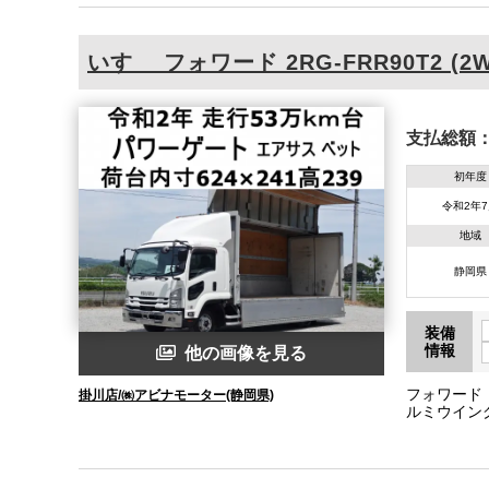
いすゞ
フォワード
2RG-FRR90T2 (2
支払総額
初年度
令和2年
地域
静岡県
装備
情報
他の画像を見る
フォワード
掛川店/㈱アビナモーター(静岡県)
ルミウイン
ト 車検証