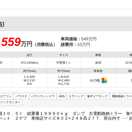
4)
559
車両価格：
549万円
万円
：
（消費税込）
諸費用：
10万円
走行
サイズ
車検
7月
472,020(km)
中型増トン
抹消
10,5
内寸(mm)
外寸(mm)
本体色
修
L:5,300
L:8,020
その他
W:2,210
W:2,480
H:0
H:2,770
エアコン
パワステ
パワーウィンドウ
ABS
エアバッグ
集中ドアロック
電動格納ミラ
バックモニター
載１０．５ｔ 総重量１９９９０ｋｇ ダンプ 左電動格納ミラー 集
ベット ２デフ 車検証サイズ８０２×２４８高２７７ 荷台内寸５３０