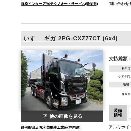
問い合わせ
浜松インター店/㈱テクノオートサービス(静岡県)
いすゞ
ギガ
2PG-CXZ77CT (6x4)
支払総額
初年度
令和4年
地域
静岡県
装備
情報
他の画像を見る
アルミホイ
静岡磐田店/永和自動車工業㈲(静岡県)