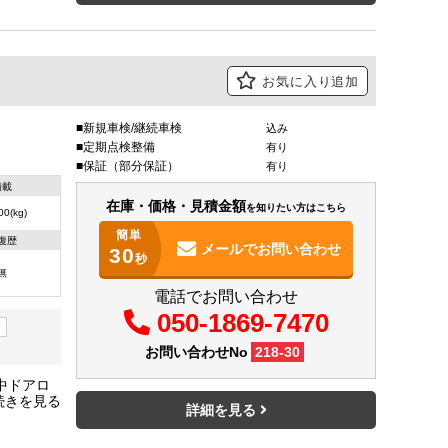
お気に入り追加
新規車検/継続車検
込み
定期点検整備
有り
保証（部分保証）
有り
積載
在庫・価格・見積金額
を知りたい方はこちら
00(kg)
簡単
復歴
メールで
お問い合わせ
30
秒
無
電話でお問い合わせ
050-1869-7470
ー
お問い合わせNo
218-30
中ドアロ
×２２１
詳細を見る