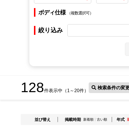
ボディ仕様
（複数選択可）
絞り込み
128
検索条件の変
件表示中（1～20件）
並び替え
掲載時期
年式
新着順
古い順