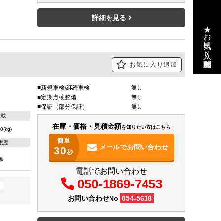
詳細を見る
★お気に入り・閲覧履歴
お気に入り追加
新規車検/継続車検
無し
定期点検整備
無し
保証（部分保証）
無し
積載
在庫・価格・見積金額
を知りたい方はこちら
0(kg)
簡単
復歴
メールで
お問い合わせ
30
秒
無
電話でお問い合わせ
050-1869-7453
ク
お問い合わせNo
054-5618