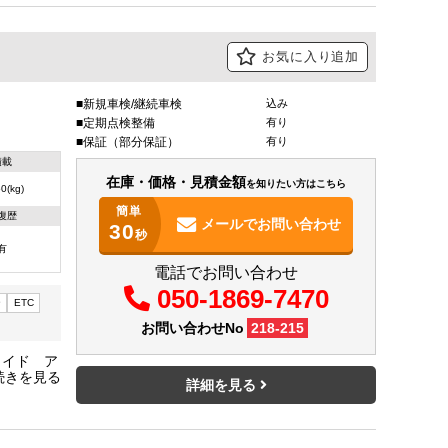
お気に入り追加
新規車検/継続車検
込み
定期点検整備
有り
保証（部分保証）
有り
積載
在庫・価格・見積金額
を知りたい方はこちら
0(kg)
簡単
復歴
メールで
お問い合わせ
30
秒
有
電話でお問い合わせ
050-1869-7470
ー
ETC
お問い合わせNo
218-215
ワイド ア
ラ ベッ
詳細を見る