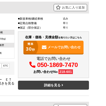
お気に入り追加
新規車検/継続車検
込み
定期点検整備
有り
保証（部分保証）
有り
積載
在庫・価格・見積金額
を知りたい方はこちら
0(kg)
簡単
復歴
メールで
お問い合わせ
30
秒
無
電話でお問い合わせ
050-1869-7470
ー
ETC
お問い合わせNo
218-601
ー ＥＴ
証サイズ
詳細を見る