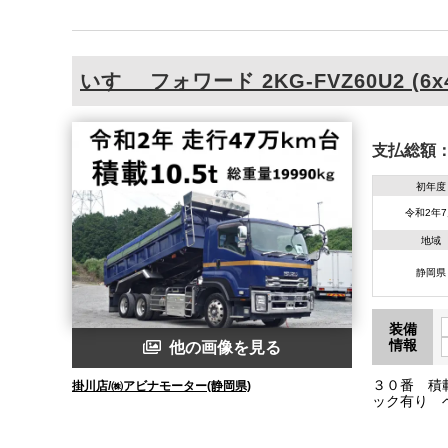
いすゞ
フォワード
2KG-FVZ60U2 (6x
支払総額
初年度
令和2年
地域
静岡県
装備
情報
他の画像を見る
３０番 積
掛川店/㈱アビナモーター(静岡県)
ック有り 