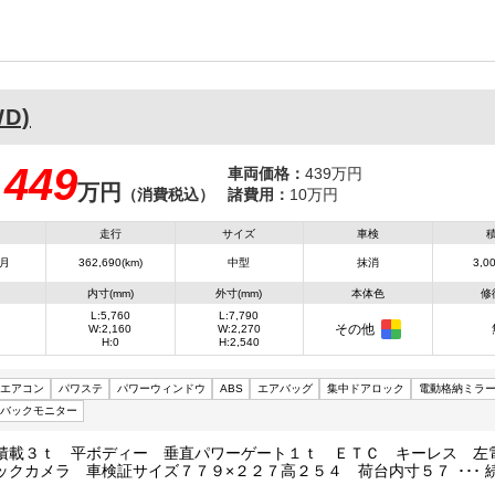
WD)
449
車両価格：
439万円
万円
：
（消費税込）
諸費用：
10万円
走行
サイズ
車検
3月
362,690(km)
中型
抹消
3,00
内寸(mm)
外寸(mm)
本体色
修
L:5,760
L:7,790
その他
W:2,160
W:2,270
H:0
H:2,540
エアコン
パワステ
パワーウィンドウ
ABS
エアバッグ
集中ドアロック
電動格納ミラ
バックモニター
積載３ｔ 平ボディー 垂直パワーゲート１ｔ ＥＴＣ キーレス 左
ックカメラ 車検証サイズ７７９×２２７高２５４ 荷台内寸５７６×２