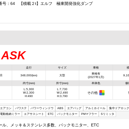
番号：64 【積載２t】エルフ 極東開発強化ダンプ
ASK
：
走行
サイズ
車検
車検有
1月
348,000(km)
大型
9,10
(2027年1月)
内寸(mm)
外寸(mm)
本体色
修
L:5,300
L:7,730
その他
W:2,300
W:2,490
H:490
H:3,790
エアコン
パワステ
パワーウィンドウ
ABS
エアバッグ
アルミホイール
集中ドアロッ
電動格納ミラー
エアサスシート
ETC
バックモニター
PMマフラー
Sリミッタ
ール、メッキ＆ステンレス多数、バックモニター、ETC