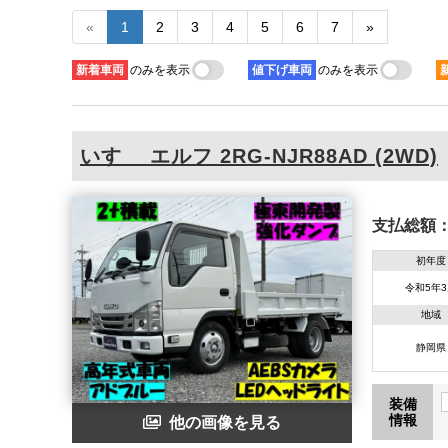
«
1
2
3
4
5
6
7
»
新着
車両
のみを表示
値下げ
車両
のみを表示
いすゞ
エルフ
2RG-NJR88AD (2WD)
支払総額
初年度
令和5年
地域
静岡県
装備
情報
他の画像を見る