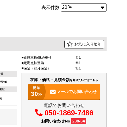
表示件数
お気に入り追加
新規車検/継続車検
無し
定期点検整備
無し
保証（部分保証）
無し
積載
在庫・価格・見積金額
を知りたい方はこちら
0(kg)
簡単
復歴
メールで
お問い合わせ
30
秒
無
電話でお問い合わせ
050-1869-7486
お問い合わせNo
238-64