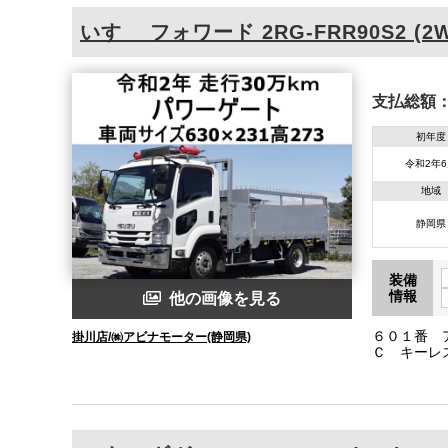
いすゞ
フォワード
2RG-FRR90S2 (2
支払総額
初年度
令和2年
地域
静岡県
装備
情報
他の画像を見る
６０１番 
掛川店/㈱アビナモーター(静岡県)
Ｃ キーレ
６３０×２