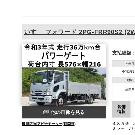
いすゞ
フォワード
2PG-FRR90S2 (2
支払総額
初年度
令和3年
地域
静岡県
装備
情報
他の画像を見る
４８５番 
掛川店/㈱アビナモーター(静岡県)
ミラー バ