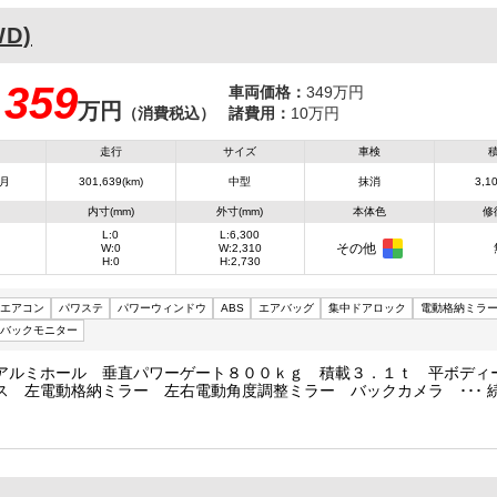
WD)
359
車両価格：
349万円
万円
：
（消費税込）
諸費用：
10万円
走行
サイズ
車検
6月
301,639(km)
中型
抹消
3,10
内寸(mm)
外寸(mm)
本体色
修
L:0
L:6,300
その他
W:0
W:2,310
H:0
H:2,730
エアコン
パワステ
パワーウィンドウ
ABS
エアバッグ
集中ドアロック
電動格納ミラ
バックモニター
アルミホール 垂直パワーゲート８００ｋｇ 積載３．１ｔ 平ボディ
ス 左電動格納ミラー 左右電動角度調整ミラー バックカメラ 車検
３１高２７３