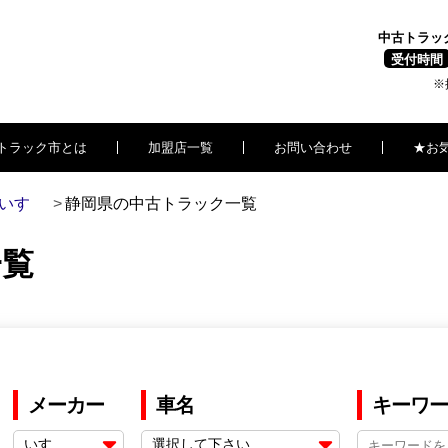
中古トラッ
受付時間
※
トラック市とは
加盟店一覧
お問い合わせ
★お
いすゞ
静岡県の中古トラック一覧
一覧
メーカー
車名
キーワー