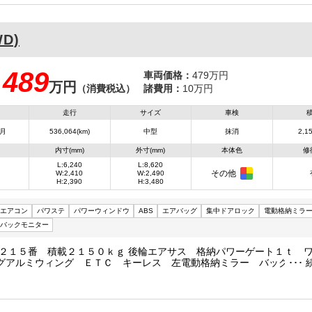
WD)
489
車両価格：
479万円
万円
：
（消費税込）
諸費用：
10万円
走行
サイズ
車検
7月
536,064(km)
中型
抹消
2,15
内寸(mm)
外寸(mm)
本体色
修
L:6,240
L:8,620
その他
W:2,410
W:2,490
H:2,390
H:3,480
エアコン
パワステ
パワーウィンドウ
ABS
エアバッグ
集中ドアロック
電動格納ミラ
バックモニター
 ２１５番 積載２１５０ｋｇ 後輪エアサス 格納パワーゲート１ｔ 
グアルミウィング ＥＴＣ キーレス 左電動格納ミラー バックカメ
サイズ８６２×２４９高３４８ 荷台内寸６２４×２４１高２３９