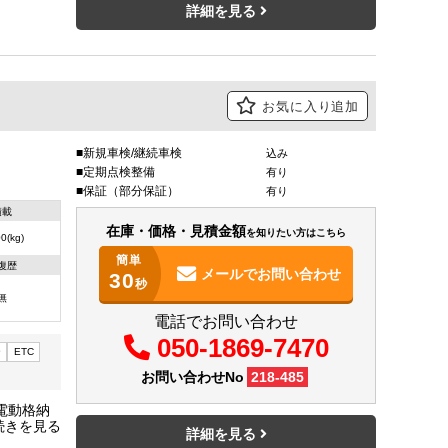
詳細を見る
お気に入り追加
新規車検/継続車検
込み
定期点検整備
有り
保証（部分保証）
有り
積載
在庫・価格・見積金額
を知りたい方はこちら
0(kg)
簡単
復歴
メールで
お問い合わせ
30
秒
無
電話でお問い合わせ
050-1869-7470
ー
ETC
お問い合わせNo
218-485
電動格納
１６
詳細を見る