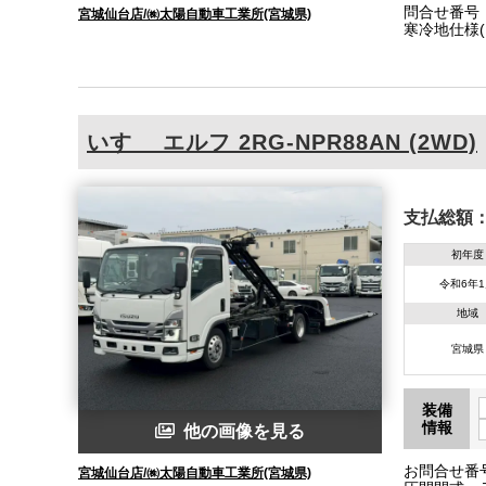
問合せ番号
宮城仙台店/㈱太陽自動車工業所(宮城県)
寒冷地仕様(
定 サブエン
いすゞ
エルフ
2RG-NPR88AN (2WD)
支払総額
初年度
令和6年
地域
宮城県
装備
情報
他の画像を見る
お問合せ番号
宮城仙台店/㈱太陽自動車工業所(宮城県)