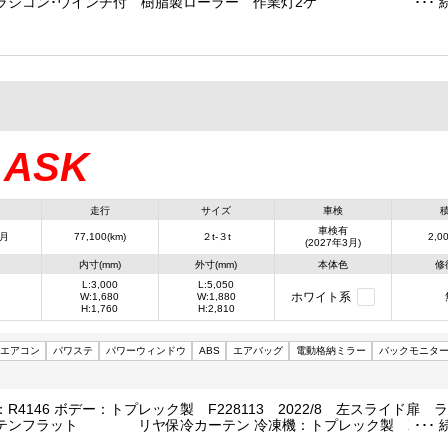
ラジコン･ウインチ付 樹脂製ローラー 作業灯2ケ
ASK
：
走行
サイズ
車検
車検有
3月
77,100(km)
２t-３t
2,00
(2027年3月)
内寸(mm)
外寸(mm)
本体色
修
L:3,000
L:5,050
ホワイト系
W:1,680
W:1,880
H:1,760
H:2,810
エアコン
パワステ
パワーウィンドウ
ABS
エアバッグ
電動格納ミラー
バックモニタ
R4146 ボデー：トプレック製 F228113 2022/8 左スライド扉 
テンフラット リヤ保冷カーテン 冷凍機：トプレック製 XV22L
定