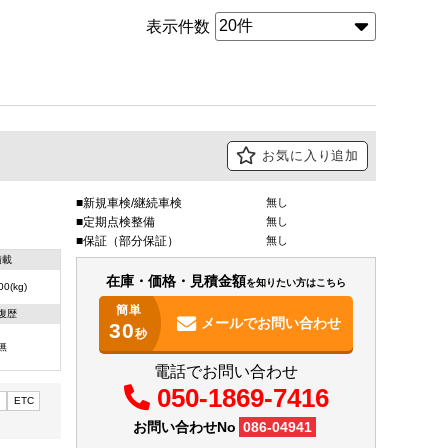
表示件数
お気に入り追加
新規車検/継続車検
無し
定期点検整備
無し
保証（部分保証）
無し
積載
在庫・価格・見積金額
を知りたい方はこちら
00(kg)
簡単
復歴
メールで
お問い合わせ
30
秒
無
電話でお問い合わせ
050-1869-7416
ト
ETC
お問い合わせNo
086-04941