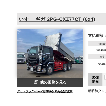
いすゞ
ギガ
2PG-CXZ77CT (6x4)
支払総額
初年度
令和4年
地域
宮城県
装備
情報
他の画像を見る
新明和ダンプ
グットラックshima宮城/㈱シマ商会(宮城県)