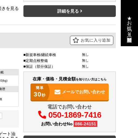
シング2段
-35℃設
詳細を見る
★お気に入り・閲覧履歴
お気に入り追加
新規車検/継続車検
無し
定期点検整備
無し
保証（部分保証）
無し
積載
在庫・価格・見積金額
を知りたい方はこちら
0(kg)
簡単
復歴
メールで
お問い合わせ
30
秒
無
電話でお問い合わせ
050-1869-7416
ー
お問い合わせNo
086-24151
ルゲート油