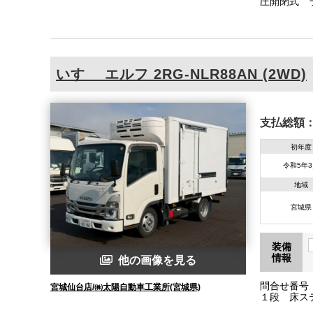
圧開閉式 
いすゞ
エルフ
2RG-NLR88AN (2WD)
支払総額
初年度
令和5年
地域
宮城県
装備
情報
他の画像を見る
問合せ番号：
宮城仙台店/㈱太陽自動車工業所(宮城県)
１段 床ス
温-３０℃設