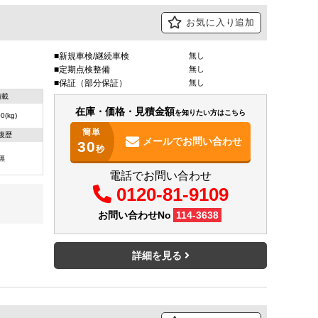
お気に入り追加
新規車検/継続車検
無し
定期点検整備
無し
保証（部分保証）
無し
積載
在庫・価格・見積金額
を知りたい方はこちら
0(kg)
簡単
復歴
メールで
お問い合わせ
30
秒
無
電話でお問い合わせ
0120-81-9109
お問い合わせNo
114-3638
詳細を見る