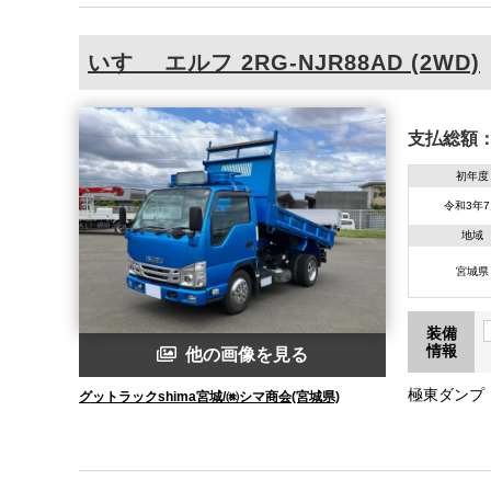
いすゞ
エルフ
2RG-NJR88AD (2WD)
支払総額
初年度
令和3年
地域
宮城県
装備
情報
他の画像を見る
グットラックshima宮城/㈱シマ商会(宮城県)