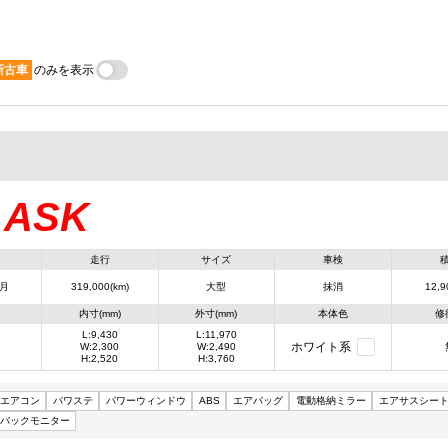
新古車
のみを表示
ASK
：
走行
サイズ
車検
4月
319,000(km)
大型
抹消
12,9
内寸(mm)
外寸(mm)
本体色
修
L:9,430
L:11,970
ホワイト系
W:2,300
W:2,490
H:2,520
H:3,760
エアコン
パワステ
パワーウィンドウ
ABS
エアバッグ
電動格納ミラー
エアサスシー
バックモニター