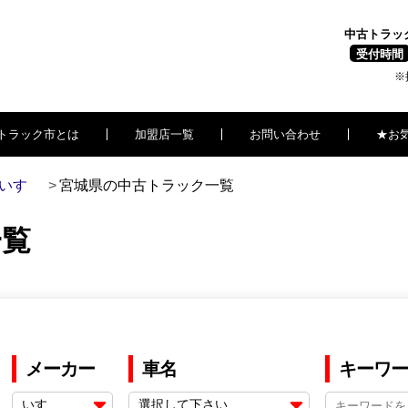
中古トラッ
受付時間
※
トラック市とは
加盟店一覧
お問い合わせ
★お
いすゞ
宮城県の中古トラック一覧
一覧
メーカー
車名
キーワー