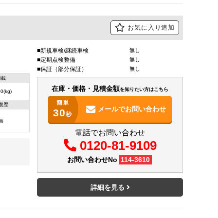
お気に入り追加
新規車検/継続車検
無し
定期点検整備
無し
保証（部分保証）
無し
積載
在庫・価格・見積金額
を知りたい方はこちら
0(kg)
簡単
復歴
メールで
お問い合わせ
30
秒
無
電話でお問い合わせ
0120-81-9109
お問い合わせNo
114-3610
詳細を見る