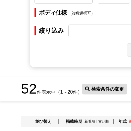
ボディ仕様
（複数選択可）
絞り込み
52
検索条件の変更
件表示中（1～20件）
並び替え
掲載時期
年式
新着順
古い順