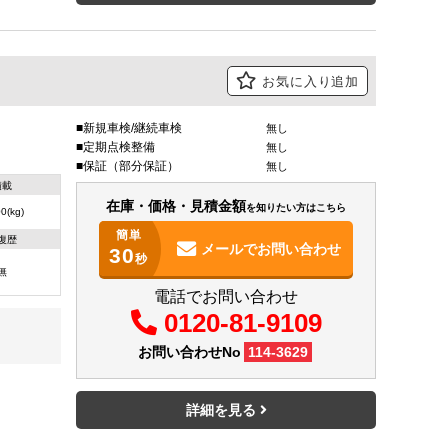
お気に入り追加
新規車検/継続車検
無し
定期点検整備
無し
保証（部分保証）
無し
積載
在庫・価格・見積金額
を知りたい方はこちら
0(kg)
簡単
復歴
メールで
お問い合わせ
30
秒
無
電話でお問い合わせ
0120-81-9109
お問い合わせNo
114-3629
詳細を見る