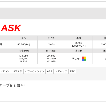
ASK
：
走行
サイズ
車検
車検有
7月
90,000(km)
２t-３t
2,00
(2026年7月)
内寸(mm)
外寸(mm)
本体色
修
L:3,050
L:4,690
その他
W:1,590
W:1,690
H:310
H:1,970
エアコン
パワステ
パワーウィンドウ
ABS
エアバッグ
ETC
極東ダンプ ロープ台 行燈 F5