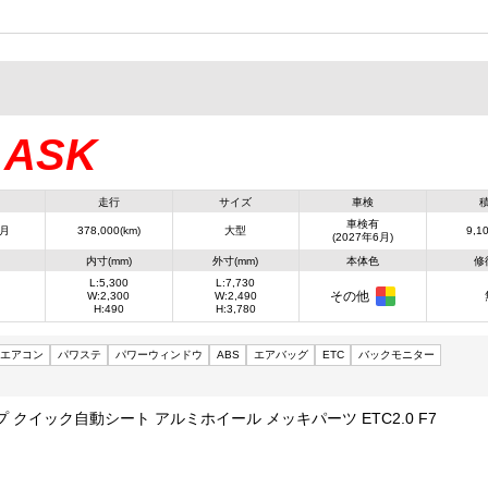
ASK
：
走行
サイズ
車検
車検有
3月
378,000(km)
大型
9,10
(2027年6月)
内寸(mm)
外寸(mm)
本体色
修
L:5,300
L:7,730
その他
W:2,300
W:2,490
H:490
H:3,780
エアコン
パワステ
パワーウィンドウ
ABS
エアバッグ
ETC
バックモニター
 クイック自動シート アルミホイール メッキパーツ ETC2.0 F7