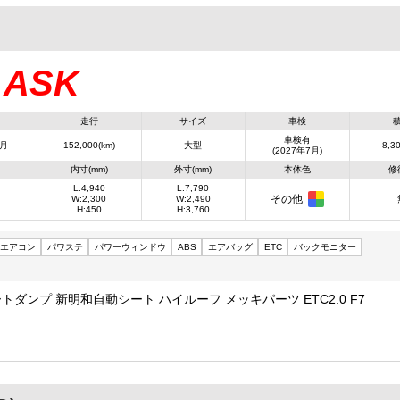
ASK
：
走行
サイズ
車検
車検有
7月
152,000(km)
大型
8,30
(2027年7月)
内寸(mm)
外寸(mm)
本体色
修
L:4,940
L:7,790
その他
W:2,300
W:2,490
H:450
H:3,760
エアコン
パワステ
パワーウィンドウ
ABS
エアバッグ
ETC
バックモニター
トダンプ 新明和自動シート ハイルーフ メッキパーツ ETC2.0 F7