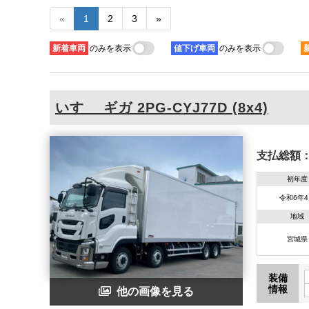
«
1
2
3
»
新着
車両
のみを表示
値下げ
車両
のみを表示
いすゞ
ギガ
2PG-CYJ77D (8x4)
支払総額
初年度
令和6年
地域
宮城県
装備
情報
他の画像を見る