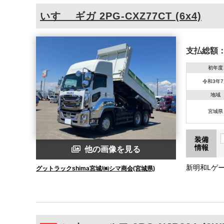
いすゞ
ギガ
2PG-CXZ77CT (6x4)
支払総額
初年度
令和3年
地域
宮城県
装備
情報
他の画像を見る
新明和Lゲー
グットラックshima宮城/㈱シマ商会(宮城県)