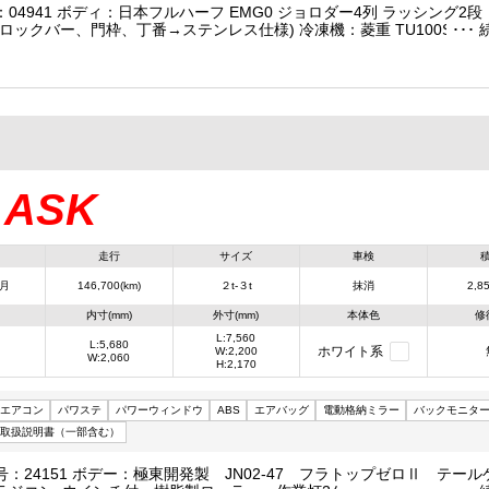
：04941 ボディ：日本フルハーフ EMG0 ジョロダー4列 ラッ
ロックバー、門枠、丁番→ステンレス仕様) 冷凍機：菱重 TU100SC 低温
ジン 2エバ
ASK
：
走行
サイズ
車検
1月
146,700(km)
２t-３t
抹消
2,85
内寸(mm)
外寸(mm)
本体色
修
L:7,560
L:5,680
ホワイト系
W:2,200
W:2,060
H:2,170
エアコン
パワステ
パワーウィンドウ
ABS
エアバッグ
電動格納ミラー
バックモニタ
取扱説明書（一部含む）
：24151 ボデー：極東開発製 JN02-47 フラトップゼロⅡ テー