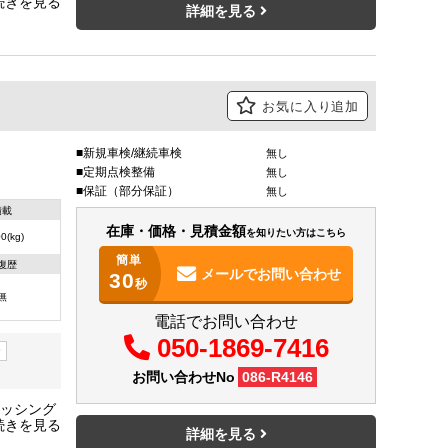
詳細を見る
お気に入り追加
新規車検/継続車検
無し
定期点検整備
無し
保証（部分保証）
無し
積載
在庫・価格・見積金額
を知りたい方はこちら
0(kg)
簡単
復歴
メールで
お問い合わせ
30
秒
無
電話でお問い合わせ
050-1869-7416
ー
お問い合わせNo
086-R4146
ラッシング
0C 低
詳細を見る