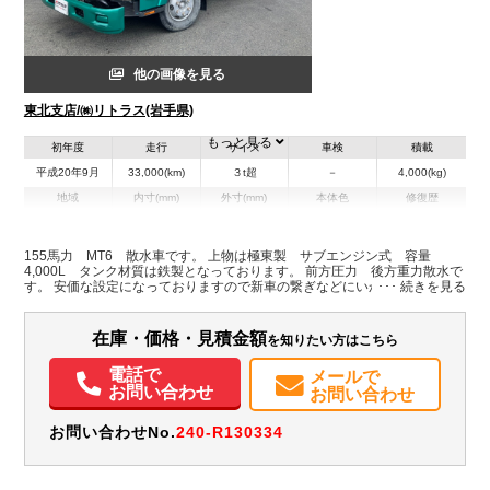
他の画像を見る
東北支店/㈱リトラス(岩手県)
もっと見る
初年度
走行
サイズ
車検
積載
平成20年9月
33,000(km)
３t超
－
4,000(kg)
地域
内寸(mm)
外寸(mm)
本体色
修復歴
その他
岩手県
-
-
155馬力 MT6 散水車です。 上物は極東製 サブエンジン式 容量
4,000L タンク材質は鉄製となっております。 前方圧力 後方重力散水で
装備情報
す。 安価な設定になっておりますので新車の繋ぎなどにいかがでしょう
か。 価格・詳細はお気軽にお問合せ下さい☆
エアコン
パワステ
パワーウィンドウ
エアバッグ
在庫・価格・見積金額
を知りたい方はこちら
電話で
メールで
お問い合わせ
お問い合わせ
お問い合わせNo.
240-R130334