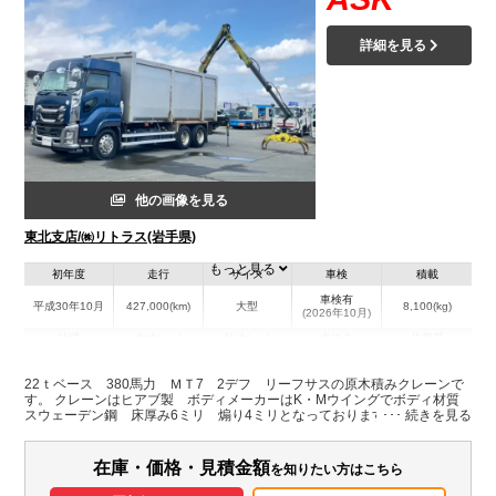
詳細を見る
他の画像を見る
東北支店/㈱リトラス(岩手県)
もっと見る
初年度
走行
サイズ
車検
積載
車検有
平成30年10月
427,000(km)
大型
8,100(kg)
(2026年10月)
地域
内寸(mm)
外寸(mm)
本体色
修復歴
L:6,390
ブルー系
岩手県
W:2,330
-
無
22ｔベース 380馬力 ＭＴ7 2デフ リーフサスの原木積みクレーンで
H:2,200
す。 クレーンはヒアブ製 ボディメーカーはK・Mウイングでボディ材質
スウェーデン鋼 床厚み6ミリ 煽り4ミリとなっております。 荷台内寸
L=6.39ｍ Ｗ＝2.33ｍ Ｗ＝2.20ｍ 積載8,100㎏です。 箱付の為木くず
装備情報
などの運搬も可能です。 車検付ですぐにお乗り頂けます。価格・詳細はお
気軽にお問合せ下さい☆
在庫・価格・見積金額
を知りたい方はこちら
エアコン
パワステ
パワーウィンドウ
ABS
エアバッグ
電動格納ミラー
ETC
バックモニター