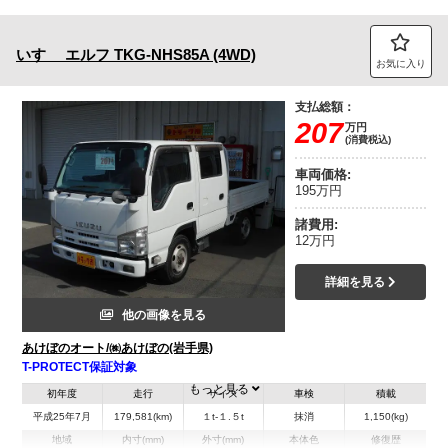
いすゞ
エルフ
TKG-NHS85A (4WD)
お気に入り
支払総額：
207
万円
(消費税込)
車両価格:
195万円
諸費用:
12万円
詳細を見る
他の画像を見る
あけぼのオート/㈱あけぼの(岩手県)
T-PROTECT保証対象
もっと見る
初年度
走行
サイズ
車検
積載
平成25年7月
179,581(km)
１t-１.５t
抹消
1,150(kg)
地域
内寸(mm)
外寸(mm)
本体色
修復歴