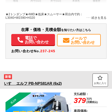
地域
内寸(mm)
外寸(mm)
本体色
修復歴
L:3,040
L:4,690
ホワイト系
岩手県
W:1,590
W:1,690
無
H:320
H:1,990
★2トンダンプ★4WD★低床★スムーサー★荷台内寸約：
L3040×W1590×H320
装備情報
在庫・価格・見積金額
を知りたい方はこちら
エアコン
パワステ
パワーウィンドウ
電話で
メールで
お問い合わせ
お問い合わせ
お問い合わせNo.
237-245
新着
いすゞ
エルフ
PB-NPS81AR (6x2)
お気に入り
支払総額：
379
万円
仕上中
(消費税込)
車両価格: