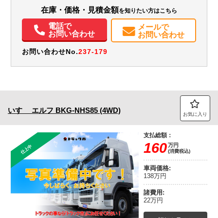
在庫・価格・見積金額
を知りたい方はこちら
エアコン
パワステ
エアバッグ
電話で
メールで
お問い合わせ
お問い合わせ
お問い合わせNo.
237-179
いすゞ
エルフ
BKG-NHS85 (4WD)
お気に入り
支払総額：
160
万円
仕上中
(消費税込)
車両価格:
138万円
諸費用:
22万円