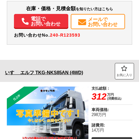
エアコン
パワステ
パワーウィンドウ
ABS
エアバッグ
電動格納ミラー
在庫・価格・見積金額
を知りたい方はこちら
電話で
メールで
お問い合わせ
お問い合わせ
お問い合わせNo.
240-R123593
いすゞ
エルフ
TKG-NKS85AN (4WD)
お気に入り
支払総額：
312
万円
仕上中
(消費税込)
車両価格:
298万円
諸費用:
14万円