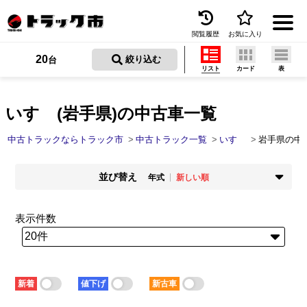
閲覧履歴
お気に入り
Menu
20
 絞り込む
台
リスト
カード
表
中古トラックを探す
トラック買取
いすゞ(岩手県)の中古車一覧
トラック市とは
中古トラックならトラック市
中古トラック一覧
いすゞ
岩手県の中
加盟店一覧
並び替え
年式
新しい順
お問い合わせ
掲載時期
年式
新着順
古い順
新しい順
古い順
表示件数
お気に入り
走行距離
価格
少ない順
多い順
安い順
高い順
閲覧履歴
積載量
車検残
少ない順
多い順
短い順
長い順
保存した検索条件
新着
値下げ
新古車