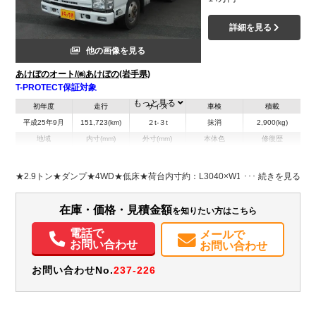
詳細を見る
他の画像を見る
あけぼのオート/㈱あけぼの(岩手県)
T-PROTECT保証対象
もっと見る
初年度
走行
サイズ
車検
積載
平成25年9月
151,723(km)
２t-３t
抹消
2,900(kg)
地域
内寸(mm)
外寸(mm)
本体色
修復歴
L:3,040
L:4,690
ホワイト系
岩手県
W:1,590
W:1,690
無
H:370
H:1,990
★2.9トン★ダンプ★4WD★低床★荷台内寸約：L3040×W1590×H370
装備情報
在庫・価格・見積金額
を知りたい方はこちら
エアコン
パワステ
パワーウィンドウ
ABS
エアバッグ
電話で
メールで
お問い合わせ
お問い合わせ
お問い合わせNo.
237-226