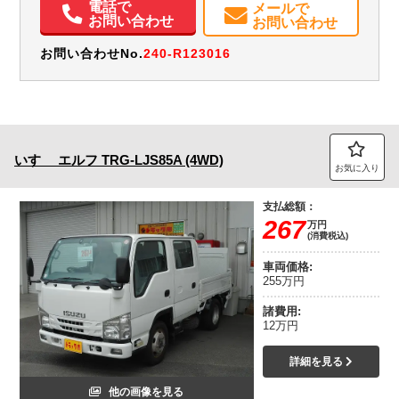
電話で
メールで
お問い合わせ
お問い合わせ
お問い合わせNo.
240-R123016
いすゞ
エルフ
TRG-LJS85A (4WD)
お気に入り
支払総額：
267
万円
(消費税込)
車両価格:
255万円
諸費用:
12万円
詳細を見る
他の画像を見る