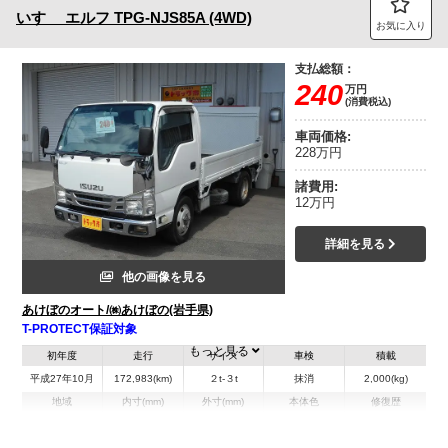
いすゞ
エルフ
TPG-NJS85A (4WD)
お気に入り
支払総額：
240
万円
(消費税込)
車両価格:
228万円
諸費用:
12万円
詳細を見る
他の画像を見る
あけぼのオート/㈱あけぼの(岩手県)
T-PROTECT保証対象
もっと見る
初年度
走行
サイズ
車検
積載
平成27年10月
172,983(km)
２t-３t
抹消
2,000(kg)
地域
内寸(mm)
外寸(mm)
本体色
修復歴
L:3,040
L:4,690
ホワイト系
岩手県
W:1,610
W:1,690
無