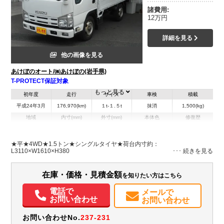
諸費用:
12万円
詳細を見る
他の画像を見る
あけぼのオート/㈱あけぼの(岩手県)
T-PROTECT保証対象
もっと見る
初年度
走行
サイズ
車検
積載
平成24年3月
176,970(km)
１t-１.５t
抹消
1,500(kg)
地域
内寸(mm)
外寸(mm)
本体色
修復歴
L:3,110
L:4,690
ホワイト系
岩手県
W:1,610
W:1,690
無
H:380
H:1,970
★平★4WD★1.5トン★シングルタイヤ★荷台内寸約：
L3110×W1610×H380
装備情報
在庫・価格・見積金額
を知りたい方はこちら
エアコン
パワステ
パワーウィンドウ
ABS
エアバッグ
電話で
メールで
お問い合わせ
お問い合わせ
お問い合わせNo.
237-231