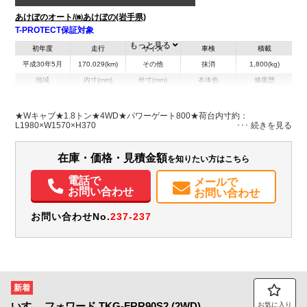
あけぼのオート/㈱あけぼの(岩手県)
T-PROTECT保証対象
もっと見る
初年度
走行
サイズ
車検
積載
平成30年5月
170,029(km)
その他
抹消
1,800(kg)
地域
内寸(mm)
外寸(mm)
本体色
修復歴
L:1,980
L:4,690
ホワイト系
岩手県
W:1,570
W:1,690
無
H:370
H:1,990
★Wキャブ★1.8トン★4WD★パワーゲート800★荷台内寸約：
L1980×W1570×H370
装備情報
在庫・価格・見積金額
を知りたい方はこちら
エアコン
パワステ
パワーウィンドウ
電話で
メールで
お問い合わせ
お問い合わせ
お問い合わせNo.
237-237
新着
いすゞ
フォワード
TKG-FRR90S2 (2WD)
お気に入り