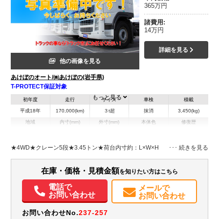
365万円
諸費用:
14万円
詳細を見る
他の画像を見る
あけぼのオート/㈱あけぼの(岩手県)
T-PROTECT保証対象
もっと見る
初年度
走行
サイズ
車検
積載
平成18年
170,000(km)
３t超
抹消
3,450(kg)
地域
内寸(mm)
外寸(mm)
本体色
修復歴
L:6,760
ホワイト系
岩手県
-
W:2,170
無
H:2,900
★4WD★クレーン5段★3.45トン★荷台内寸約：L×W×H
装備情報
在庫・価格・見積金額
を知りたい方はこちら
エアコン
パワステ
パワーウィンドウ
エアバッグ
電話で
メールで
お問い合わせ
お問い合わせ
お問い合わせNo.
237-257