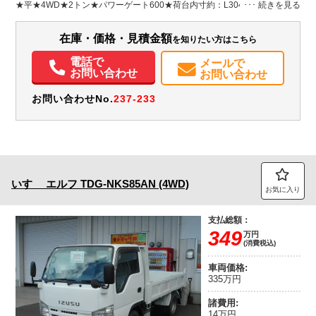
H:380
H:2,000
★平★4WD★2トン★パワーゲート600★荷台内寸約：L304×W161×H38
装備情報
在庫・価格・見積金額
を知りたい方はこちら
エアコン
パワステ
パワーウィンドウ
エアバッグ
電話で
メールで
お問い合わせ
お問い合わせ
お問い合わせNo.
237-233
いすゞ
エルフ
TDG-NKS85AN (4WD)
お気に入り
支払総額：
349
万円
(消費税込)
車両価格:
335万円
諸費用:
14万円