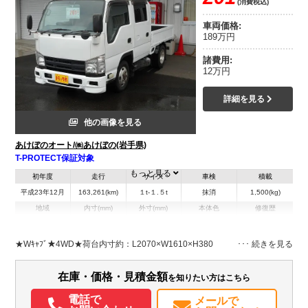
(消費税込)
車両価格:
189万円
諸費用:
12万円
詳細を見る
他の画像を見る
あけぼのオート/㈱あけぼの(岩手県)
T-PROTECT保証対象
もっと見る
初年度
走行
サイズ
車検
積載
平成23年12月
163,261(km)
１t-１.５t
抹消
1,500(kg)
地域
内寸(mm)
外寸(mm)
本体色
修復歴
L:2,070
L:4,690
ホワイト系
岩手県
W:1,610
W:1,690
無
H:380
H:1,990
★Wｷｬﾌﾞ★4WD★荷台内寸約：L2070×W1610×H380
装備情報
在庫・価格・見積金額
を知りたい方はこちら
エアコン
パワステ
パワーウィンドウ
電話で
メールで