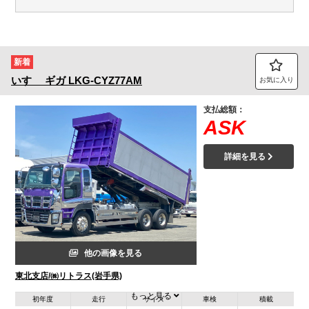
新着
いすゞ
ギガ
LKG-CYZ77AM
お気に入り
支払総額：
ASK
詳細を見る
他の画像を見る
東北支店/㈱リトラス(岩手県)
もっと見る
初年度
走行
サイズ
車検
積載