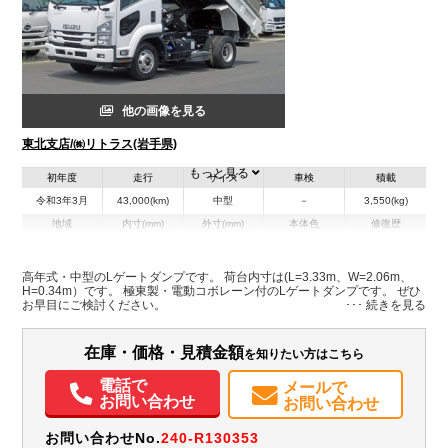
他の画像を見る
東北支店/㈱リトラス(岩手県)
もっと見る
初年度
走行
サイズ
車検
積載
令和3年3月
43,000(km)
中型
－
3,550(kg)
地域
内寸(mm)
外寸(mm)
本体色
修復歴
その他
岩手県
-
-
高年式・中型のLゲートダンプです。 荷台内寸は(L=3.33m、W=2.06m、
H=0.34m）です。 極東製・電動コボレーン付のLゲートダンプです。 ぜひ
装備情報
お早目にご検討ください。
パワステ
記録簿（一部含む）
在庫・価格・見積金額
を知りたい方はこちら
電話で
メールで
お問い合わせ
お問い合わせ
お問い合わせNo.
240-R130353