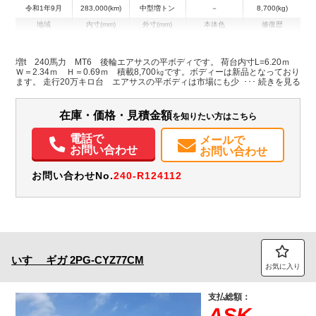
令和1年9月
283,000(km)
中型増トン
－
8,700(kg)
地域
内寸(mm)
外寸(mm)
本体色
修復歴
ホワイト系
岩手県
-
-
無
増t 240馬力 MT6 後輪エアサスの平ボディです。 荷台内寸L=6.20ｍ
Ｗ＝2.34ｍ Ｈ＝0.69ｍ 積載8,700㎏です。ボディーは新品となっており
装備情報
ます。 走行20万キロ台 エアサスの平ボディは市場にも少ない車輛ですの
でお勧めです！ 価格・詳細はお気軽にお問合せ下さい☆
エアコン
パワステ
パワーウィンドウ
ABS
エアバッグ
電動格納ミラー
ETC
在庫・価格・見積金額
を知りたい方はこちら
電話で
メールで
お問い合わせ
お問い合わせ
お問い合わせNo.
240-R124112
いすゞ
ギガ
2PG-CYZ77CM
お気に入り
支払総額：
ASK