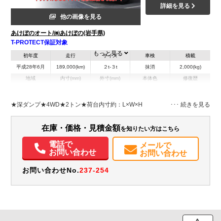
詳細を見る
他の画像を見る
あけぼのオート/㈱あけぼの(岩手県)
T-PROTECT保証対象
もっと見る
初年度
走行
サイズ
車検
積載
平成28年6月
189,000(km)
２t-３t
抹消
2,000(kg)
地域
内寸(mm)
外寸(mm)
本体色
修復歴
L:4,830
ホワイト系
岩手県
-
W:1,770
無
H:2,360
★深ダンプ★4WD★2トン★荷台内寸約：L×W×H
装備情報
在庫・価格・見積金額
を知りたい方はこちら
エアコン
パワステ
パワーウィンドウ
ABS
エアバッグ
電話で
メールで
お問い合わせ
お問い合わせ
お問い合わせNo.
237-254