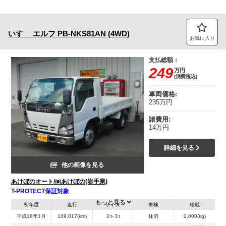
いすゞ
エルフ
PB-NKS81AN (4WD)
お気に入り
支払総額：
249
万円
(消費税込)
車両価格:
235万円
諸費用:
14万円
詳細を見る
他の画像を見る
あけぼのオート/㈱あけぼの(岩手県)
T-PROTECT保証対象
もっと見る
初年度
走行
サイズ
車検
積載
平成18年1月
109,017(km)
２t-３t
抹消
2,000(kg)