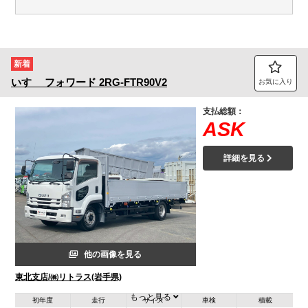
新着
いすゞ
フォワード
2RG-FTR90V2
お気に入り
支払総額：
ASK
詳細を見る
他の画像を見る
東北支店/㈱リトラス(岩手県)
もっと見る
初年度
走行
サイズ
車検
積載