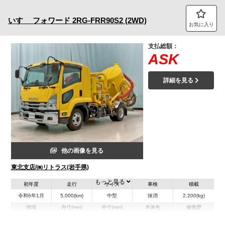
トラック市FC会員専用ページはこちら
いすゞ
フォワード
2RG-FRR90S2 (2WD)
お気に入り
ログイン
支払総額：
ASK
詳細を見る
他の画像を見る
東北支店/㈱リトラス(岩手県)
もっと見る
初年度
走行
サイズ
車検
積載
令和6年1月
5,000(km)
中型
抹消
2,200(kg)
地域
内寸(mm)
外寸(mm)
本体色
修復歴
イエロー系
岩手県
-
-
無