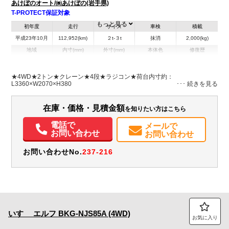
あけぼのオート/㈱あけぼの(岩手県)
T-PROTECT保証対象
もっと見る
初年度
走行
サイズ
車検
積載
平成23年10月
112,952(km)
２t-３t
抹消
2,000(kg)
地域
内寸(mm)
外寸(mm)
本体色
修復歴
L:3,360
L:6,140
ホワイト系
岩手県
W:2,070
W:2,170
無
H:380
H:2,660
★4WD★2トン★クレーン★4段★ラジコン★荷台内寸約：
L3360×W2070×H380
装備情報
在庫・価格・見積金額
を知りたい方はこちら
エアコン
パワステ
パワーウィンドウ
電話で
メールで
お問い合わせ
お問い合わせ
お問い合わせNo.
237-216
いすゞ
エルフ
BKG-NJS85A (4WD)
お気に入り