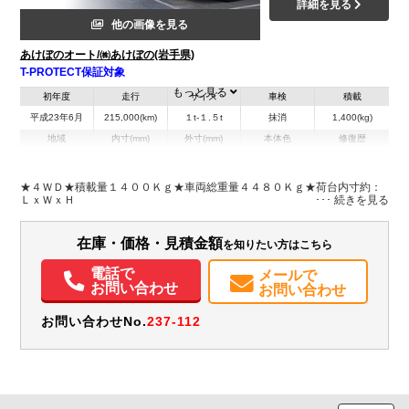
詳細を見る
他の画像を見る
あけぼのオート/㈱あけぼの(岩手県)
T-PROTECT保証対象
もっと見る
初年度
走行
サイズ
車検
積載
平成23年6月
215,000(km)
１t-１.５t
抹消
1,400(kg)
地域
内寸(mm)
外寸(mm)
本体色
修復歴
L:4,680
ホワイト系
岩手県
-
W:1,690
無
H:2,230
★４ＷＤ★積載量１４００Ｋｇ★車両総重量４４８０Ｋｇ★荷台内寸約：
ＬｘＷｘＨ
装備情報
在庫・価格・見積金額
を知りたい方はこちら
エアコン
パワステ
パワーウィンドウ
ABS
エアバッグ
電話で
メールで
お問い合わせ
お問い合わせ
お問い合わせNo.
237-112