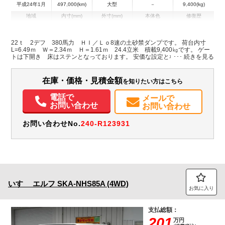
平成24年1月
497,000(km)
大型
－
9,400(kg)
地域
内寸(mm)
外寸(mm)
本体色
修復歴
ブルー系
岩手県
-
-
無
22ｔ 2デフ 380馬力 ＨＩ／Ｌｏ8速の土砂禁ダンプです。 荷台内寸
L=6.49ｍ Ｗ＝2.34ｍ Ｈ＝1.61ｍ 24.4立米 積載9,400㎏です。 ゲー
装備情報
トは下開き 床はステンとなっております。 安価な設定となっております
ので新車のつなぎ等にいかがでしょうか。 価格・詳細はお気軽にお問合せ
エアコン
パワステ
パワーウィンドウ
ABS
エアバッグ
電動格納ミラー
下さい☆
ETC
在庫・価格・見積金額
を知りたい方はこちら
電話で
メールで
お問い合わせ
お問い合わせ
お問い合わせNo.
240-R123931
いすゞ
エルフ
SKA-NHS85A (4WD)
お気に入り
支払総額：
201
万円