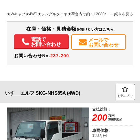
L:2,080
L:4,690
ホワイト系
岩手県
W:1,610
W:1,700
無
H:370
H:1,990
★Wキャブ★4WD★シングルタイヤ★荷台内寸約：L2080×W1610×H380
装備情報
在庫・価格・見積金額
を知りたい方はこちら
エアコン
パワステ
パワーウィンドウ
ABS
エアバッグ
電話で
メールで
お問い合わせ
お問い合わせ
お問い合わせNo.
237-200
いすゞ
エルフ
SKG-NHS85A (4WD)
お気に入り
支払総額：
200
万円
(消費税込)
車両価格:
188万円