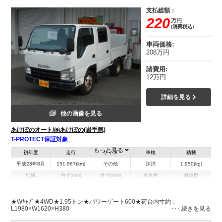
支払総額：
220
万円
(消費税込)
車両価格:
208万円
諸費用:
12万円
詳細を見る
他の画像を見る
あけぼのオート/㈱あけぼの(岩手県)
T-PROTECT保証対象
もっと見る
初年度
走行
サイズ
車検
積載
平成23年8月
151,867(km)
その他
抹消
1,950(kg)
地域
内寸(mm)
外寸(mm)
本体色
修復歴
L:1,980
L:4,680
ホワイト系
岩手県
W:1,620
W:1,690
無
H:380
H:1,990
★Wｷｬﾌﾞ★4WD★1.95トン★パワーゲート600★荷台内寸約：
L1980×W1620×H380
装備情報