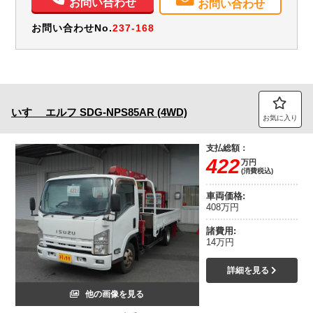
お問い合わせ
お問い合わせ
お問い合わせNo.
237-168
いすゞ
エルフ
SDG-NPS85AR (4WD)
お気に入り
支払総額：
422
万円
(消費税込)
車両価格:
408万円
諸費用:
14万円
詳細を見る
他の画像を見る