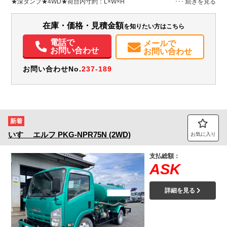
★深ダンプ★4WD★荷台内寸約：L×W×H
装備情報
在庫・価格・見積金額
を知りたい方はこちら
エアコン
パワステ
パワーウィンドウ
電話で
メールで
お問い合わせ
お問い合わせ
お問い合わせNo.
237-189
新着
いすゞ
エルフ
PKG-NPR75N (2WD)
お気に入り
支払総額：
ASK
詳細を見る