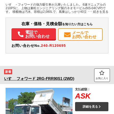
いすゞ・フォワードの強力吸引車が入庫いたしました。 6速マニュアルの
210PSに、上物は兼松エンジニアリング製のネオモービル(NS-04CVP)で
装備情報
す。 積載物は汚水、容積は2,080Lで、風量はしっかり40立米！タンク・配
管ともにステンの仕様です。 空冷式ですので、冷却水・循環水のメンテナ
エアコン
パワステ
パワーウィンドウ
ABS
エアバッグ
電動格納ミラー
ンス等不要です！ 走行距離も5,000km台で、アワーメーターの稼働時間も
351ｈと、まだまだ今からの車輛となっております。 この年式、この走行
ETC
バックモニター
在庫・価格・見積金額
を知りたい方はこちら
距離、滅多に入庫しませんので、ご覧いただいた機会に是非お問い合わせ
ください！
電話で
メールで
お問い合わせ
お問い合わせ
お問い合わせNo.
240-R120695
新着
いすゞ
フォワード
2RG-FRR90S1 (2WD)
お気に入り
支払総額：
ASK
詳細を見る