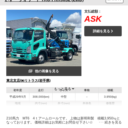
支払総額：
ASK
詳細を見る
他の画像を見る
東北支店/㈱リトラス(岩手県)
もっと見る
初年度
走行
サイズ
車検
積載
平成29年5月
308,000(km)
中型
－
3,950(kg)
地域
内寸(mm)
外寸(mm)
本体色
修復歴
グリーン系
岩手県
-
-
無
210馬力 MT6 4ｔアームロールです。 上物は新明和製 積載3,950㎏と
なっております。 価格詳細はお気軽にお問合せ下さい☆
装備情報