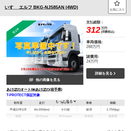
いすゞ
エルフ
BKG-NJS85AN (4WD)
お気に入り
支払総額：
312
万円
仕上中
(消費税込)
車両価格:
288万円
諸費用:
24万円
詳細を見る
他の画像を見る
あけぼのオート/㈱あけぼの(岩手県)
T-PROTECT保証対象
もっと見る
初年度
走行
サイズ
車検
積載
平成22年3月
94,000(km)
その他
抹消
1,750(kg)
地域
内寸(mm)
外寸(mm)
本体色
修復歴
ホワイト系
岩手県
-
-
無