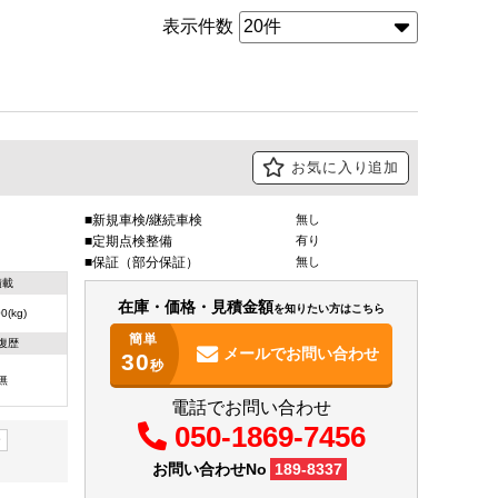
表示件数
お気に入り追加
新規車検/継続車検
無し
定期点検整備
有り
保証（部分保証）
無し
積載
在庫・価格・見積金額
を知りたい方はこちら
0(kg)
簡単
復歴
メールで
お問い合わせ
30
秒
無
電話でお問い合わせ
050-1869-7456
ー
お問い合わせNo
189-8337