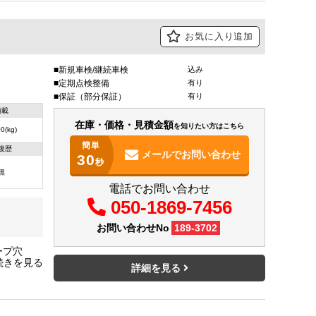
お気に入り追加
新規車検/継続車検
込み
定期点検整備
有り
保証（部分保証）
有り
積載
在庫・価格・見積金額
を知りたい方はこちら
0(kg)
簡単
復歴
メールで
お問い合わせ
30
秒
無
電話でお問い合わせ
050-1869-7456
お問い合わせNo
189-3702
ロープ穴
高89 車
詳細を見る