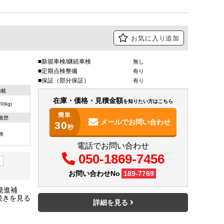
お気に入り追加
新規車検/継続車検
無し
定期点検整備
有り
保証（部分保証）
有り
積載
在庫・価格・見積金額
を知りたい方はこちら
0(kg)
簡単
復歴
メールで
お問い合わせ
30
秒
無
電話でお問い合わせ
050-1869-7456
ー
お問い合わせNo
189-7769
発進補
リングス
詳細を見る
 車両総重