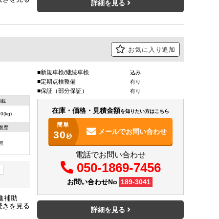
詳細を見る
お気に入り追加
新規車検/継続車検
込み
定期点検整備
有り
保証（部分保証）
有り
積載
在庫・価格・見積金額
を知りたい方はこちら
0(kg)
簡単
復歴
メールで
お問い合わせ
30
秒
無
電話でお問い合わせ
050-1869-7456
ー
お問い合わせNo
189-3041
発進補助
荷台内寸
詳細を見る