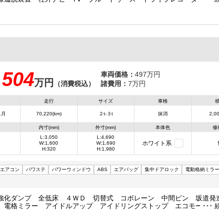
310/160/37 荷台高85 車両総重量4595㎏
504
車両価格：
497万円
万円
：
（消費税込）
諸費用：
7万円
走行
サイズ
車検
1月
70,220(km)
２t-３t
抹消
2,00
内寸(mm)
外寸(mm)
本体色
修
L:3,050
L:4,690
ホワイト系
W:1,600
W:1,690
H:320
H:1,980
エアコン
パワステ
パワーウィンドウ
ABS
エアバッグ
集中ドアロック
電動格納ミラ
強化ダンプ 全低床 ４ＷＤ 切替式 コボレーン 中間ピン 坂道
 電格ミラー アイドルアップ アイドリングストップ エコモード 
/32 荷台高85 車両総重量5245㎏