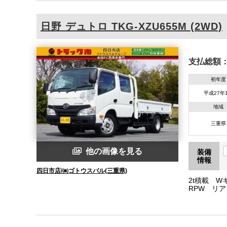
日野
デュトロ
TKG-XZU655M (2WD)
支払総額
初年度
平成27年
地域
三重県
他の画像を見る
装備
情報
四日市店/㈱ゴトウスバル(三重県)
2t積載 
RPW リア
両総重量494