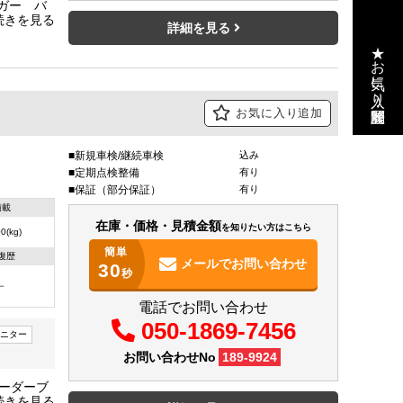
リガー バ
寸
詳細を見る
★お気に入り・閲覧履歴
お気に入り追加
新規車検/継続車検
込み
定期点検整備
有り
保証（部分保証）
有り
積載
在庫・価格・見積金額
を知りたい方はこちら
0(kg)
簡単
復歴
メールで
お問い合わせ
30
秒
－
電話でお問い合わせ
050-1869-7456
ニター
お問い合わせNo
189-9924
台内寸