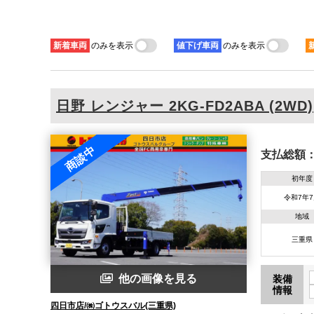
新着
車両
のみを表示
値下げ
車両
のみを表示
日野
レンジャー
2KG-FD2ABA (2WD)
商談中
支払総額
初年度
令和7年
地域
三重県
他の画像を見る
装備
情報
四日市店/㈱ゴトウスバル(三重県)