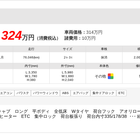
324
車両価格：
314万円
万円
：
（消費税込）
諸費用：
10万円
走行
サイズ
車検
1月
76,046(km)
２t-３t
抹消
2,00
内寸(mm)
外寸(mm)
本体色
修
L:3,350
L:5,980
その他
W:1,780
W:1,880
H:380
H:2,040
エアコン
パワステ
パワーウィンドウ
ABS
エアバッグ
集中ドアロック
ETC
Wキャブ ロング 平ボディ 全低床 Wタイヤ 荷台フック アオリ
ヒーター ETC 集中ロック 荷台板張り 荷台内寸335/178/38 荷台
0kg