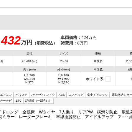
432
車両価格：
424万円
万円
：
（消費税込）
諸費用：
8万円
走行
サイズ
車検
3月
28,481(km)
２t-３t
車検切
2,00
内寸(mm)
外寸(mm)
本体色
修
L:3,360
L:6,180
ホワイト系
W:1,890
W:1,990
H:370
H:2,220
エアコン
パワステ
パワーウィンドウ
ABS
エアバッグ
集中ドアロック
電動格納ミラ
カーナビ
ETC
記録簿（一部含む）
ワイドロング 全低床 Wタイヤ 7人乗り リアPW 横滑り防止 坂道
納ミラー レーダーブレーキ 車線逸脱防止 アイドルアップ アイド
モード ETC ナビ 集中ロック 荷台内寸336/189/37 荷台高89