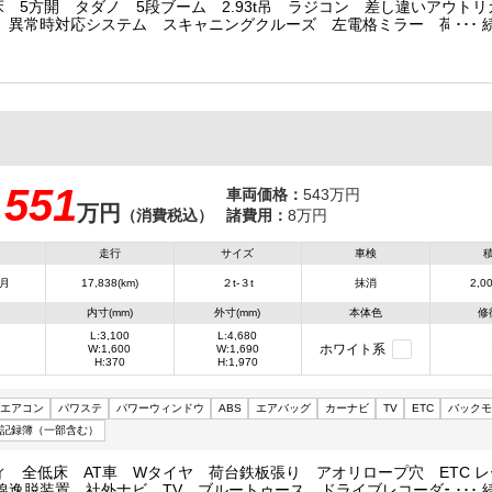
高床 5方開 タダノ 5段ブーム 2.93t吊 ラジコン 差し違いアウト
 異常時対応システム スキャニングクルーズ 左電格ミラー 荷台内
/40 荷台高110 車両総重量7990kg
551
車両価格：
543万円
万円
：
（消費税込）
諸費用：
8万円
走行
サイズ
車検
4月
17,838(km)
２t-３t
抹消
2,00
内寸(mm)
外寸(mm)
本体色
修
L:3,100
L:4,680
ホワイト系
W:1,600
W:1,690
H:370
H:1,970
エアコン
パワステ
パワーウィンドウ
ABS
エアバッグ
カーナビ
TV
ETC
バックモ
記録簿（一部含む）
ィ 全低床 AT車 Wタイヤ 荷台鉄板張り アオリロープ穴 ETC レーダーブ
線逸脱装置 社外ナビ TV ブルートゥース ドライブレコーダー 荷