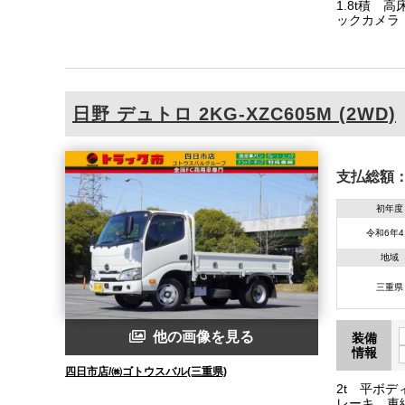
1.8t積 
ックカメラ
597/210
日野
デュトロ
2KG-XZC605M (2WD)
支払総額
初年度
令和6年
地域
三重県
他の画像を見る
装備
情報
四日市店/㈱ゴトウスバル(三重県)
2t 平ボデ
レーキ 車