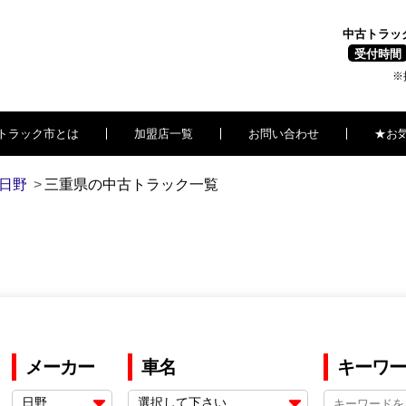
中古トラッ
受付時間
※
トラック市とは
加盟店一覧
お問い合わせ
★お
日野
三重県の中古トラック一覧
メーカー
車名
キーワー