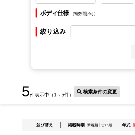
ボディ仕様
（複数選択可）
絞り込み
5
検索条件の変更
件表示中（1～5件）
並び替え
掲載時期
年式
新着順
古い順