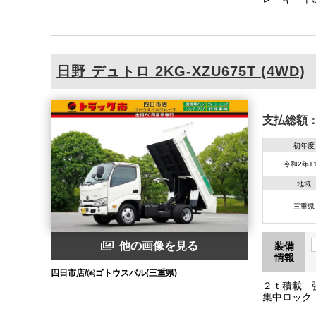
日野
デュトロ
2KG-XZU675T (4WD)
支払総額
初年度
令和2年1
地域
三重県
他の画像を見る
装備
情報
四日市店/㈱ゴトウスバル(三重県)
２ｔ積載 
集中ロック
305/160