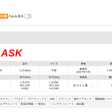
新古車
のみを表示
ASK
：
走行
サイズ
車検
車検有
7月
1,213(km)
中型
1,80
(2027年7月)
内寸(mm)
外寸(mm)
本体色
修
L:5,970
L:8,950
ホワイト系
W:2,100
W:2,230
H:400
H:3,080
エアコン
パワステ
パワーウィンドウ
ABS
エアバッグ
集中ドアロック
電動格納ミラ
エアサスシート
取扱説明書（一部含む）
メンテナンスノート（保証書）