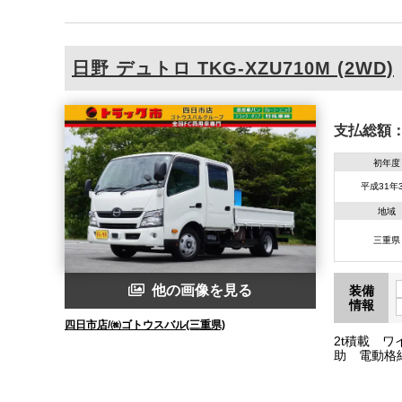
日野
デュトロ
TKG-XZU710M (2WD)
支払総額
初年度
平成31年
地域
三重県
他の画像を見る
装備
情報
四日市店/㈱ゴトウスバル(三重県)
2t積載 
助 電動格
トップ エコ
量5165kg