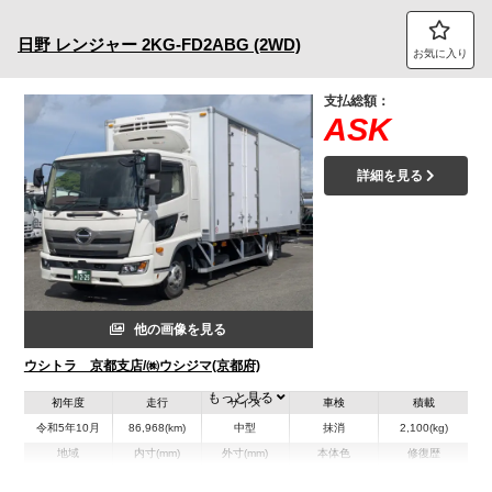
トラック市FC会員専用ページはこちら
日野
レンジャー
2KG-FD2ABG (2WD)
お気に入り
ログイン
支払総額：
ASK
詳細を見る
他の画像を見る
ウシトラ 京都支店/㈱ウシジマ(京都府)
もっと見る
初年度
走行
サイズ
車検
積載
令和5年10月
86,968(km)
中型
抹消
2,100(kg)
地域
内寸(mm)
外寸(mm)
本体色
修復歴
L:6,352
ホワイト系
京都府
W:2,270
-
無