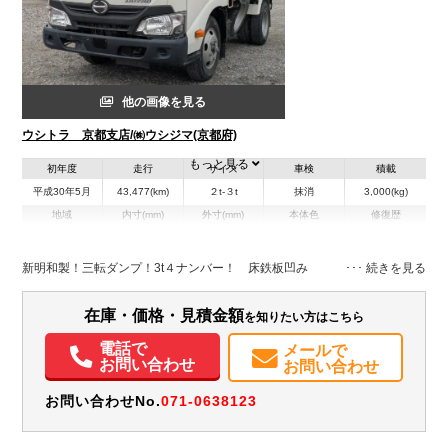
他の画像を見る
ウシトラ 京都支店/㈱ウシジマ(京都府)
もっと見る
初年度
走行
サイズ
車検
積載
平成30年5月
43,477(km)
２t-３t
抹消
3,000(kg)
地域
内寸(mm)
外寸(mm)
本体色
修復歴
L:3,050
L:4,690
ホワイト系
京都府
W:1,595
W:1,690
無
H:370
H:1,990
新明和製！三転ダンプ！3t４ナンバー！ 床鉄板凹み
装備情報
在庫・価格・見積金額
を知りたい方はこちら
エアコン
パワステ
パワーウィンドウ
エアバッグ
電動格納ミラー
ETC
電話で
メールで
お問い合わせ
お問い合わせ
お問い合わせNo.
071-0638123