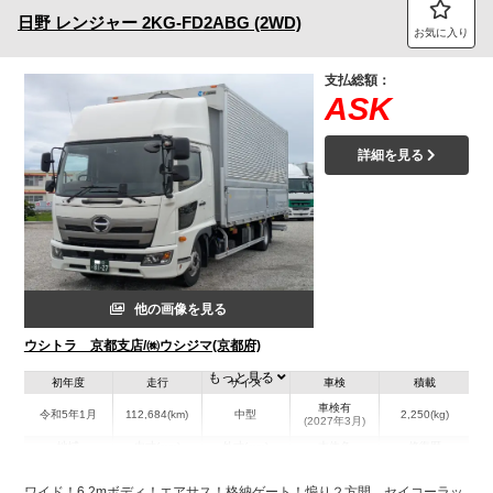
日野
レンジャー
2KG-FD2ABG (2WD)
お気に入り
支払総額：
ASK
詳細を見る
他の画像を見る
ウシトラ 京都支店/㈱ウシジマ(京都府)
もっと見る
初年度
走行
サイズ
車検
積載
車検有
令和5年1月
112,684(km)
中型
2,250(kg)
(2027年3月)
地域
内寸(mm)
外寸(mm)
本体色
修復歴
L:6,265
L:8,650
ホワイト系
京都府
W:2,400
W:2,490
無
ワイド！6.2mボディ！エアサス！格納ゲート！煽り２方開 セイコーラッ