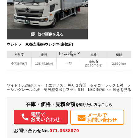
他の画像を見る
ウシトラ 京都支店/㈱ウシジマ(京都府)
もっと見る
初年度
走行
サイズ
車検
積載
車検有
令和5年9月
138,452(km)
中型
2,650(kg)
(2026年9月)
地域
内寸(mm)
外寸(mm)
本体色
修復歴
L:6,265
L:8,650
ホワイト系
京都府
W:2,405
W:2,490
無
ワイド！6.2mボディー！エアサス！ 煽り２方開 セイコーラック１対 ラ
H:2,420
H:3,520
ッシングレール２段 鳥居型引出しフック５対 LED庫内灯３本
装備情報
在庫・価格・見積金額
を知りたい方はこちら
エアコン
パワステ
パワーウィンドウ
ABS
エアバッグ
ETC
電話で
メールで
お問い合わせ
お問い合わせ
お問い合わせNo.
071-0638070