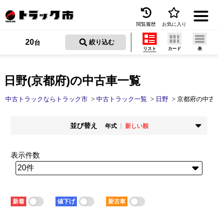
閲覧履歴
お気に入り
Menu
20
 絞り込む
台
リスト
カード
表
中古トラックを探す
トラック買取
日野(京都府)の中古車一覧
トラック市とは
中古トラックならトラック市
中古トラック一覧
日野
京都府の中古
加盟店一覧
並び替え
年式
新しい順
お問い合わせ
掲載時期
年式
新着順
古い順
新しい順
古い順
表示件数
お気に入り
走行距離
価格
少ない順
多い順
安い順
高い順
閲覧履歴
積載量
車検残
少ない順
多い順
短い順
長い順
保存した検索条件
新着
値下げ
新古車