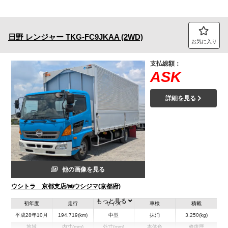
日野
レンジャー
TKG-FC9JKAA (2WD)
お気に入り
支払総額：
ASK
詳細を見る
他の画像を見る
ウシトラ 京都支店/㈱ウシジマ(京都府)
もっと見る
初年度
走行
サイズ
車検
積載
平成28年10月
194,719(km)
中型
抹消
3,250(kg)
地域
内寸(mm)
外寸(mm)
本体色
修復歴