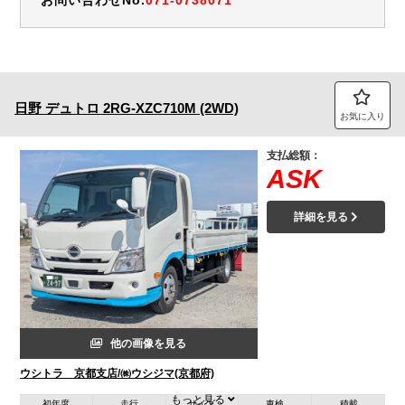
日野
デュトロ
2RG-XZC710M (2WD)
お気に入り
支払総額：
ASK
詳細を見る
他の画像を見る
ウシトラ 京都支店/㈱ウシジマ(京都府)
もっと見る
初年度
走行
サイズ
車検
積載