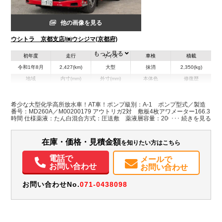
他の画像を見る
ウシトラ 京都支店/㈱ウシジマ(京都府)
もっと見る
初年度
走行
サイズ
車検
積載
令和1年8月
2,427(km)
大型
抹消
2,350(kg)
地域
内寸(mm)
外寸(mm)
本体色
修復歴
L:9,970
レッド系
京都府
-
W:2,490
無
H:3,480
希少な大型化学高所放水車！AT車！ポンプ級別：A-1 ポンプ型式／製造
番号：MD260A／M00200179 アウトリガ2対 敷板4枚アワメーター166.3
時間 仕様薬液：たん白混合方式：圧送敷 薬液層容量：2000Ｌ混合比：
3%混合流量範囲：400～4000 L/min混合比6％混合流量範囲：400～3100
L/min メインキー2本 スペアキー1本 キーレスリモコン1個 ボディキー
３本
在庫・価格・見積金額
を知りたい方はこちら
電話で
メールで
お問い合わせ
お問い合わせ
お問い合わせNo.
071-0438098