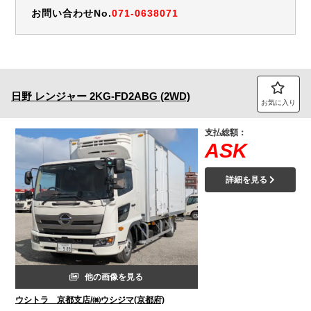
お問い合わせNo.
071-0638071
日野
レンジャー
2KG-FD2ABG (2WD)
お気に入り
支払総額：
ASK
詳細を見る
他の画像を見る
ウシトラ 京都支店/㈱ウシジマ(京都府)