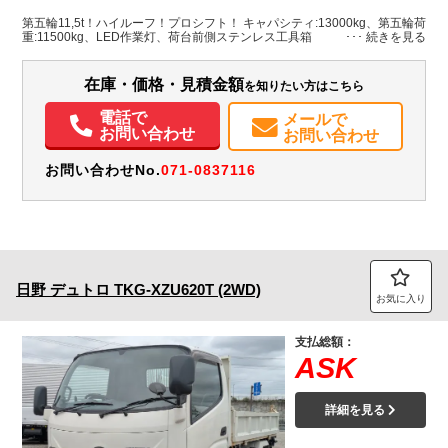
京都府
-
W:2,490
無
H:3,460
第五輪11,5t！ハイルーフ！プロシフト！ キャパシティ:13000kg、第五輪荷
重:11500kg、LED作業灯、荷台前側ステンレス工具箱
装備情報
在庫・価格・見積金額
を知りたい方はこちら
エアコン
パワステ
パワーウィンドウ
ABS
エアバッグ
アルミホイール
ETC
電話で
メールで
お問い合わせ
お問い合わせ
お問い合わせNo.
071-0837116
日野
デュトロ
TKG-XZU620T (2WD)
お気に入り
支払総額：
ASK
詳細を見る