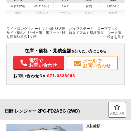
令和3年5月
43,113(km)
２t-３t
抹消
1,850(kg)
地域
内寸(mm)
外寸(mm)
本体色
修復歴
L:4,355
L:6,190
ホワイト系
京都府
W:2,080
W:2,180
無
H:375
H:2,660
ワイドロング！オートマ！ 煽り3方開 パイプステーキ ロープフック：
サイド8対／リヤ4ヶ所 床フック4対 前立てアルミ縞板張り シート張
り用差込柱穴1ヶ所
在庫・価格・見積金額
を知りたい方はこちら
電話で
メールで
お問い合わせ
お問い合わせ
お問い合わせNo.
071-0338093
日野
レンジャー
2PG-FD2ABG (2WD)
お気に入り
支払総額：