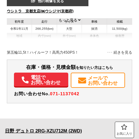
他の画像を見る
ウシトラ 京都支店/㈱ウシジマ(京都府)
もっと見る
初年度
走行
サイズ
車検
積載
令和1年11月
266,255(km)
大型
抹消
11,500(kg)
地域
内寸(mm)
外寸(mm)
本体色
修復歴
シルバー系
京都府
-
-
無
第五輪11,5t！ハイルーフ！高馬力450PS！
在庫・価格・見積金額
を知りたい方はこちら
電話で
メールで
お問い合わせ
お問い合わせ
お問い合わせNo.
071-1137042
日野
デュトロ
2RG-XZU712M (2WD)
お気に入り