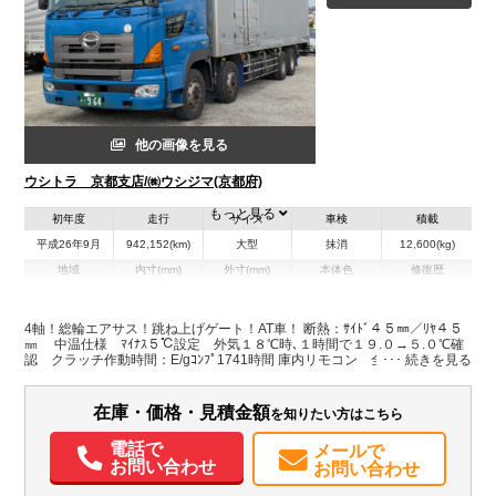
他の画像を見る
ウシトラ 京都支店/㈱ウシジマ(京都府)
もっと見る
初年度
走行
サイズ
車検
積載
平成26年9月
942,152(km)
大型
抹消
12,600(kg)
地域
内寸(mm)
外寸(mm)
本体色
修復歴
L:9,280
L:11,980
ブルー系
京都府
W:2,285
W:2,490
無
H:2,180
H:3,470
4軸！総輪エアサス！跳ね上げゲート！AT車！ 断熱：ｻｲﾄﾞ４５㎜／ﾘﾔ４５
㎜ 中温仕様 ﾏｲﾅｽ５℃設定 外気１８℃時､１時間で１９.０→５.０℃確
認 クラッチ作動時間：E/gｺﾝﾌﾟ1741時間 庫内リモコン 全長１５５０㎜
（キャスターストッパー迄１３１５㎜）✕全幅２４８５㎜（サイドガイド
レール内幅２２２０㎜ 最大昇降荷重１０００㎏
在庫・価格・見積金額
を知りたい方はこちら
電話で
メールで
お問い合わせ
お問い合わせ