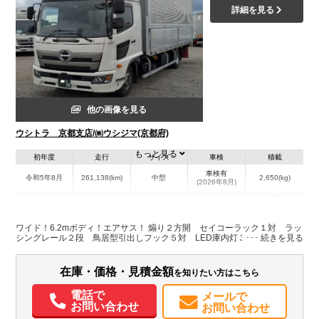
詳細を見る
他の画像を見る
ウシトラ 京都支店/㈱ウシジマ(京都府)
もっと見る
初年度
走行
サイズ
車検
積載
車検有
令和5年8月
261,138(km)
中型
2,650(kg)
(2026年8月)
地域
内寸(mm)
外寸(mm)
本体色
修復歴
L:6,265
L:8,650
ホワイト系
京都府
W:2,405
W:2,490
無
ワイド！6.2mボディ！エアサス！ 煽り２方開 セイコーラック１対 ラッ
H:2,420
H:3,520
シングレール２段 鳥居型引出しフック５対 LED庫内灯３本
装備情報
在庫・価格・見積金額
を知りたい方はこちら
エアコン
パワステ
パワーウィンドウ
ABS
エアバッグ
ETC
電話で
メールで
お問い合わせ
お問い合わせ