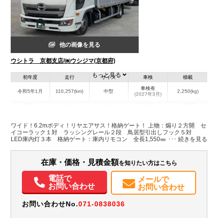
他の画像を見る
ウシトラ 京都支店/㈱ウシジマ(京都府)
もっと見る
初年度
走行
サイズ
車検
積載
車検有
令和5年1月
110,257(km)
中型
2,250(kg)
(2027年3月)
地域
内寸(mm)
外寸(mm)
本体色
修復歴
L:6,265
L:8,650
ホワイト系
京都府
W:2,400
W:2,490
無
ワイド！6.2mボディ！リヤエアサス！格納ゲート！ 上物：煽り２方開 セ
H:2,425
H:3,510
イコーラック１対 ラッシングレール２段 鳥居型引出しフック５対
LED庫内灯３本 格納ゲート：庫内リモコン 全長1,550㎜（キャスタース
トッパー迄1,400㎜）✕全幅2,445㎜（ステージ幅2,400㎜） 最大昇降荷重
装備情報
1,000㎏
在庫・価格・見積金額
を知りたい方はこちら
エアコン
パワステ
パワーウィンドウ
エアバッグ
電動格納ミラー
ETC
バックモニター
電話で
メールで
お問い合わせ
お問い合わせ
お問い合わせNo.
071-0838036