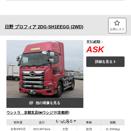
日野
プロフィア
2DG-SH1EEGG (2WD)
お気に入り
支払総額：
ASK
詳細を見る
他の画像を見る
ウシトラ 京都支店/㈱ウシジマ(京都府)
もっと見る
初年度
走行
サイズ
車検
積載
令和3年9月
603,997(km)
大型
抹消
11,500(kg)