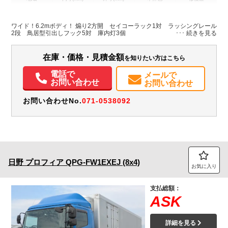
L:6,270
L:8,380
ブルー系
京都府
W:2,405
W:2,490
無
H:2,420
H:3,540
ワイド！6.2mボディ！ 煽り2方開 セイコーラック1対 ラッシングレール
2段 鳥居型引出しフック5対 庫内灯3個
在庫・価格・見積金額
を知りたい方はこちら
電話で
メールで
お問い合わせ
お問い合わせ
お問い合わせNo.
071-0538092
日野
プロフィア
QPG-FW1EXEJ (8x4)
お気に入り
支払総額：
ASK
詳細を見る