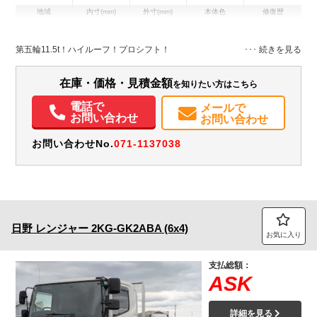
地域
内寸(mm)
外寸(mm)
本体色
修復歴
レッド系
京都府
-
-
無
第五輪11.5t！ハイルーフ！プロシフト！
在庫・価格・見積金額
を知りたい方はこちら
電話で
メールで
お問い合わせ
お問い合わせ
お問い合わせNo.
071-1137038
日野
レンジャー
2KG-GK2ABA (6x4)
お気に入り
支払総額：
ASK
詳細を見る