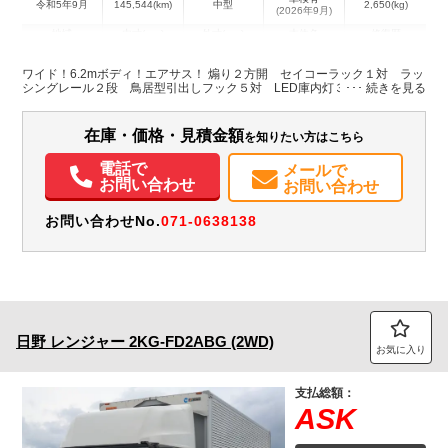
令和5年9月
145,544(km)
中型
2,650(kg)
(2026年9月)
地域
内寸(mm)
外寸(mm)
本体色
修復歴
L:6,270
L:8,650
ホワイト系
京都府
W:2,405
W:2,490
無
ワイド！6.2mボディ！エアサス！ 煽り２方開 セイコーラック１対 ラッ
H:2,420
H:3,520
シングレール２段 鳥居型引出しフック５対 LED庫内灯３本
装備情報
在庫・価格・見積金額
を知りたい方はこちら
エアコン
パワステ
パワーウィンドウ
エアバッグ
電動格納ミラー
電話で
メールで
お問い合わせ
お問い合わせ
お問い合わせNo.
071-0638138
日野
レンジャー
2KG-FD2ABG (2WD)
お気に入り
支払総額：
ASK