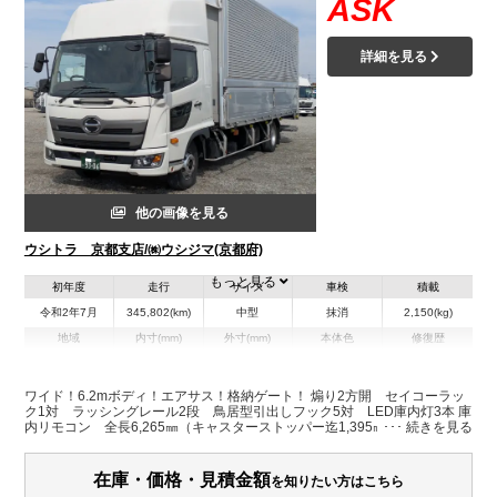
ASK
詳細を見る
他の画像を見る
ウシトラ 京都支店/㈱ウシジマ(京都府)
もっと見る
初年度
走行
サイズ
車検
積載
令和2年7月
345,802(km)
中型
抹消
2,150(kg)
地域
内寸(mm)
外寸(mm)
本体色
修復歴
L:6,265
L:8,650
ホワイト系
京都府
W:2,400
W:2,490
無
H:2,430
H:3,490
ワイド！6.2mボディ！エアサス！格納ゲート！ 煽り2方開 セイコーラッ
ク1対 ラッシングレール2段 鳥居型引出しフック5対 LED庫内灯3本 庫
内リモコン 全長6,265㎜（キャスターストッパー迄1,395㎜）✕全幅2,445
㎜（ステージ幅2,400㎜） 最大昇降荷重1,000㎏
在庫・価格・見積金額
を知りたい方はこちら