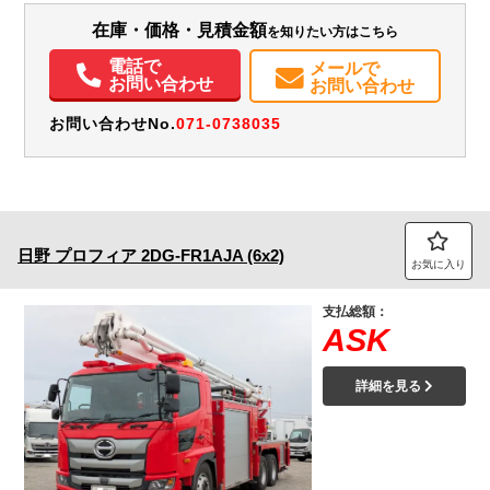
エアコン
パワステ
パワーウィンドウ
エアバッグ
電動格納ミラー
ETC
在庫・価格・見積金額
を知りたい方はこちら
バックモニター
記録簿（一部含む）
電話で
メールで
お問い合わせ
お問い合わせ
お問い合わせNo.
071-0738035
日野
プロフィア
2DG-FR1AJA (6x2)
お気に入り
支払総額：
ASK
詳細を見る