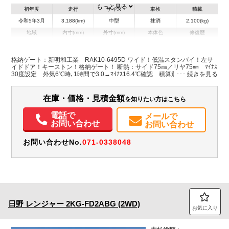
もっと見る
初年度
走行
サイズ
車検
積載
令和5年3月
3,188(km)
中型
抹消
2,100(kg)
地域
内寸(mm)
外寸(mm)
本体色
修復歴
L:6,330
L:8,840
ホワイト系
京都府
W:2,270
W:2,490
無
H:2,220
H:3,390
格納ゲート：新明和工業 RAK10-6495D ワイド！低温スタンバイ！左サ
イドドア！キーストン！格納ゲート！ 断熱：サイド75㎜／リヤ75㎜ ﾏｲﾅｽ
30度設定 外気6℃時､1時間で3.0→ﾏｲﾅｽ16.4℃確認 積算運転時間：E/gｺﾝ
ﾌﾟ372時間／ｽﾀﾝﾊﾞｲｺﾝﾌﾟ1時間 スタンバイケーブル 全長1,550㎜（キャ
スターストッパー迄1,400㎜）✕全幅2,340㎜（ステージ幅2,210㎜
在庫・価格・見積金額
を知りたい方はこちら
電話で
メールで
お問い合わせ
お問い合わせ
お問い合わせNo.
071-0338048
日野
レンジャー
2KG-FD2ABG (2WD)
お気に入り