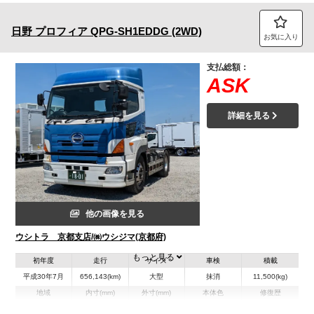
日野
プロフィア
QPG-SH1EDDG (2WD)
お気に入り
支払総額：
ASK
詳細を見る
他の画像を見る
ウシトラ 京都支店/㈱ウシジマ(京都府)
もっと見る
初年度
走行
サイズ
車検
積載
平成30年7月
656,143(km)
大型
抹消
11,500(kg)
地域
内寸(mm)
外寸(mm)
本体色
修復歴
L:5,520
ブルー系