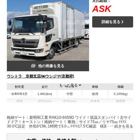
支払総額：
ASK
詳細を見る
他の画像を見る
ウシトラ 京都支店/㈱ウシジマ(京都府)
もっと見る
初年度
走行
サイズ
車検
積載
令和5年3月
1,681(km)
中型
抹消
2,100(kg)
地域
内寸(mm)
外寸(mm)
本体色
修復歴
L:6,330
L:8,830
ホワイト系
京都府
W:2,270
W:2,490
無
H:2,220
H:3,380
格納ゲート：新明和工業 RAK10-6459D ワイド！低温スタンバイ！左サイ
ドドア！キーストン！格納ゲート！ 断熱：サイド75㎜／リヤ75㎜ ﾏｲﾅｽ
30.0℃設定 外気6℃時､1時間で3.0→ﾏｲﾅｽ17.5℃確認 積算運転時間E/gｺﾝ
ﾌﾟ57時間／ｽﾀﾝﾊﾞｲｺﾝﾌﾟ29時間 スタンバイケーブル 全長1,550㎜（キャ
スターストッパー迄1,400㎜）✕全幅2,340㎜ステージ幅2,210㎜