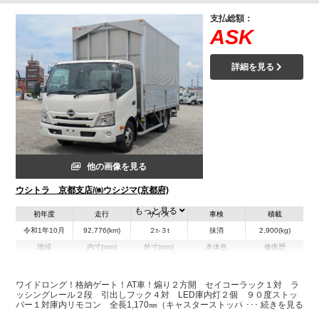
支払総額：
ASK
詳細を見る
他の画像を見る
ウシトラ 京都支店/㈱ウシジマ(京都府)
もっと見る
初年度
走行
サイズ
車検
積載
令和1年10月
92,776(km)
２t-３t
抹消
2,900(kg)
地域
内寸(mm)
外寸(mm)
本体色
修復歴
L:4,510
L:6,540
ホワイト系
京都府
W:2,100
W:2,200
無
H:2,335
H:3,380
ワイドロング！格納ゲート！AT車！煽り２方開 セイコーラック１対 ラ
ッシングレール２段 引出しフック４対 LED庫内灯２個 ９０度ストッ
パー１対庫内リモコン 全長1,170㎜（キャスターストッパー迄1,100㎜）
装備情報
✕全幅2,030㎜（ステージ幅2,000㎜） 最大昇降荷重1,000㎏