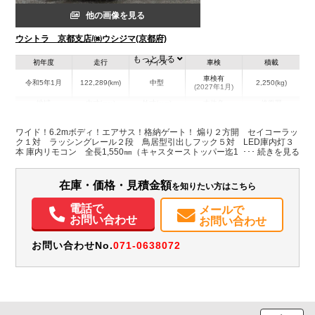
他の画像を見る
ウシトラ 京都支店/㈱ウシジマ(京都府)
もっと見る
初年度
走行
サイズ
車検
積載
車検有
令和5年1月
122,289(km)
中型
2,250(kg)
(2027年1月)
地域
内寸(mm)
外寸(mm)
本体色
修復歴
L:6,265
L:8,650
ホワイト系
京都府
W:2,400
W:2,490
無
ワイド！6.2mボディ！エアサス！格納ゲート！ 煽り２方開 セイコーラッ
H:2,225
H:3,510
ク１対 ラッシングレール２段 鳥居型引出しフック５対 LED庫内灯３
本 庫内リモコン 全長1,550㎜（キャスターストッパー迄1,400㎜）✕全幅
2,445㎜（ステージ幅2,400㎜） 最大昇降荷重1,000㎏
装備情報
在庫・価格・見積金額
を知りたい方はこちら
エアコン
パワステ
パワーウィンドウ
ABS
エアバッグ
ETC
電話で
メールで
お問い合わせ
お問い合わせ
お問い合わせNo.
071-0638072