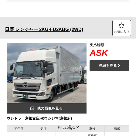
日野
レンジャー
2KG-FD2ABG (2WD)
お気に入り
支払総額：
ASK
詳細を見る
他の画像を見る
ウシトラ 京都支店/㈱ウシジマ(京都府)
もっと見る
初年度
走行
サイズ
車検
積載
車検有