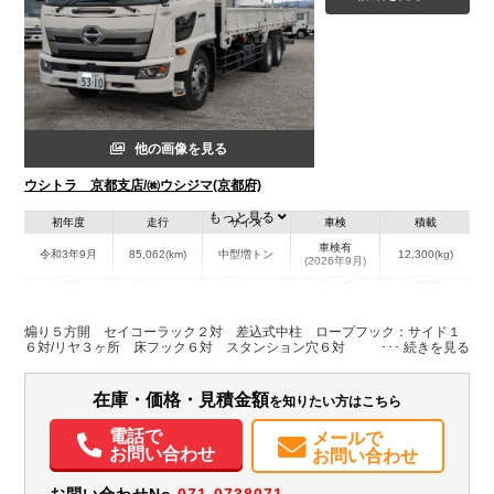
他の画像を見る
ウシトラ 京都支店/㈱ウシジマ(京都府)
もっと見る
初年度
走行
サイズ
車検
積載
車検有
令和3年9月
85,062(km)
中型増トン
12,300(kg)
(2026年9月)
地域
内寸(mm)
外寸(mm)
本体色
修復歴
L:7,505
L:9,810
ホワイト系
京都府
W:2,335
W:2,470
無
煽り５方開 セイコーラック２対 差込式中柱 ロープフック：サイド１
H:400
H:2,640
６対/リヤ３ヶ所 床フック６対 スタンション穴６対
装備情報
在庫・価格・見積金額
を知りたい方はこちら
エアコン
パワステ
エアバッグ
電動格納ミラー
ETC
バックモニター
電話で
メールで
お問い合わせ
お問い合わせ
お問い合わせNo.
071-0738071