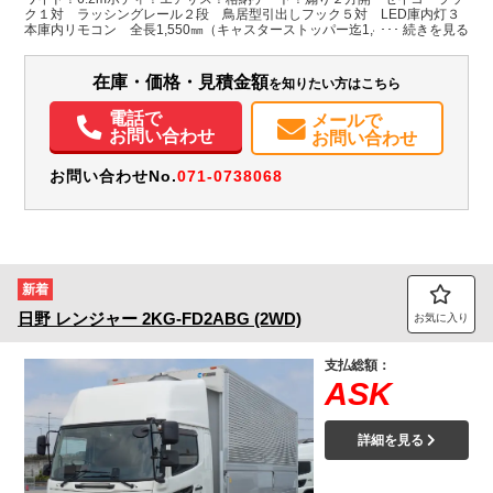
H:2,425
H:3,510
ク１対 ラッシングレール２段 鳥居型引出しフック５対 LED庫内灯３
本庫内リモコン 全長1,550㎜（キャスターストッパー迄1,400㎜）✕全幅
2,445㎜（ステージ幅2,400㎜） 最大昇降荷重1,000㎏
装備情報
在庫・価格・見積金額
を知りたい方はこちら
エアコン
パワステ
パワーウィンドウ
エアバッグ
電動格納ミラー
ETC
バックモニター
記録簿（一部含む）
電話で
メールで
お問い合わせ
お問い合わせ
お問い合わせNo.
071-0738068
新着
日野
レンジャー
2KG-FD2ABG (2WD)
お気に入り
支払総額：
ASK
詳細を見る