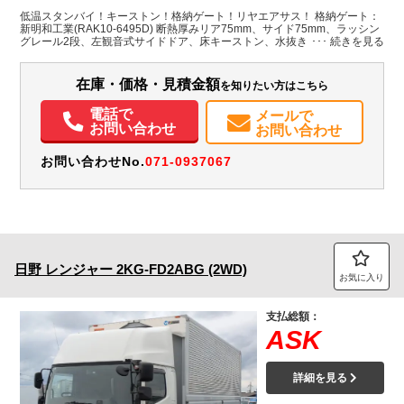
H:2,220
低温スタンバイ！キーストン！格納ゲート！リヤエアサス！ 格納ゲート：
新明和工業(RAK10-6495D) 断熱厚みリア75mm、サイド75mm、ラッシン
グレール2段、左観音式サイドドア、床キーストン、水抜き穴4個、パレテ
ィナガイド、エアリブ、90度ストッパー、LED庫内灯2列、結露防止シー
ト、右側FRP工具箱。
在庫・価格・見積金額
を知りたい方はこちら
電話で
メールで
お問い合わせ
お問い合わせ
お問い合わせNo.
071-0937067
日野
レンジャー
2KG-FD2ABG (2WD)
お気に入り
支払総額：
ASK
詳細を見る