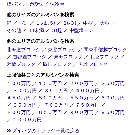
軽バン
／
その他
／
保冷車
他のサイズのアルミバンを検索
軽
／
バン
／
１t-１.５t
／
２t-３t
／
中型
／
大型
／
その他
／
１t未満
／
３t超
／
中型増トン
他のエリアのアルミバンを検索
北海道ブロック
／
東北ブロック
／
関東甲信越ブロック
／
首都圏ブロック
／
東海ブロック
／
北陸ブロック
／
近畿ブロック
／
四国ブロック
／
九州ブロック
上限価格ごとのアルミバンを検索
１００万円
／
１５０万円
／
２００万円
／
２５０万円
／
３００万円
／
３５０万円
／
４００万円
／
４５０万円
／
５００万円
／
５５０万円
／
６００万円
／
６５０万円
／
７００万円
／
７５０万円
／
８００万円
／
８５０万円
／
９００万円
／
９５０万円
／
１０００万円
ダイハツのトラック一覧に戻る