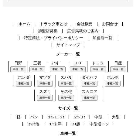
ホーム
トラック市とは
会社概要
お問合せ
加盟店募集
広告掲載のご案内
特定商法・プライバシーポリシー
加盟店一覧
サイトマップ
メーカー一覧
日野
三菱
いすゞ
ＵＤ
トヨタ
日産
車種一覧
車種一覧
車種一覧
車種一覧
車種一覧
車種一覧
ホンダ
マツダ
スバル
ダイハツ
ボルボ
車種一覧
車種一覧
車種一覧
車種一覧
車種一覧
スズキ
その他
スカニア
車種一覧
車種一覧
車種一覧
サイズ一覧
軽
バン
１t-１.５t
２t-３t
中型
大型
その他
１t未満
３t超
中型増トン
車種一覧