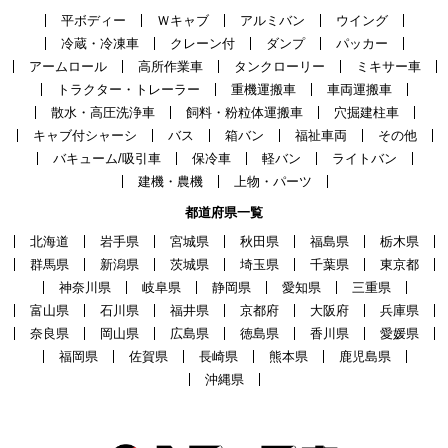
平ボディー
Ｗキャブ
アルミバン
ウイング
冷蔵・冷凍車
クレーン付
ダンプ
パッカー
アームロール
高所作業車
タンクローリー
ミキサー車
トラクター・トレーラー
重機運搬車
車両運搬車
散水・高圧洗浄車
飼料・粉粒体運搬車
穴掘建柱車
キャブ付シャーシ
バス
箱バン
福祉車両
その他
バキューム/吸引車
保冷車
軽バン
ライトバン
建機・農機
上物・パーツ
都道府県一覧
北海道
岩手県
宮城県
秋田県
福島県
栃木県
群馬県
新潟県
茨城県
埼玉県
千葉県
東京都
神奈川県
岐阜県
静岡県
愛知県
三重県
富山県
石川県
福井県
京都府
大阪府
兵庫県
奈良県
岡山県
広島県
徳島県
香川県
愛媛県
福岡県
佐賀県
長崎県
熊本県
鹿児島県
沖縄県