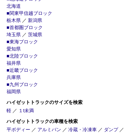
北海道
■関東甲信越ブロック
栃木県
／
新潟県
■首都圏ブロック
埼玉県
／
茨城県
■東海ブロック
愛知県
■北陸ブロック
福井県
■近畿ブロック
兵庫県
■九州ブロック
福岡県
ハイゼットトラックのサイズを検索
軽
／
１t未満
ハイゼットトラックの車種を検索
平ボディー
／
アルミバン
／
冷蔵・冷凍車
／
ダンプ
／