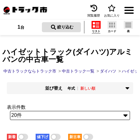
閲覧履歴
お気に入り
Menu
1
 絞り込む
台
リスト
カード
表
中古トラックを探す
トラック買取
ハイゼットトラック(ダイハツ)アルミ
バンの中古車一覧
トラック市とは
中古トラックならトラック市
中古トラック一覧
ダイハツ
ハイゼッ
加盟店一覧
並び替え
お問い合わせ
年式
新しい順
掲載時期
年式
お気に入り
新着順
古い順
新しい順
古い順
表示件数
走行距離
価格
閲覧履歴
少ない順
多い順
安い順
高い順
積載量
車検残
保存した検索条件
少ない順
多い順
短い順
長い順
新着
値下げ
新古車