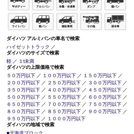
ダンプ
箱バン
平ボディー
アルミバン
冷蔵・冷凍車
ライトバン
軽バン
福祉車両
その他
保冷車
ダイハツ アルミバンの車名で検索
ハイゼットトラック
／
ダイハツのサイズで検索
軽
／
１t未満
ダイハツの上限価格で検索
５０万円以下
／
１００万円以下
／
１５０万円以下
／
２００万円以下
／
２５０万円以下
／
３００万円以下
／
３５０万円以下
／
４００万円以下
／
４５０万円以下
／
５００万円以下
／
５５０万円以下
／
６００万円以下
／
６５０万円以下
／
７００万円以下
／
７５０万円以下
／
８００万円以下
／
８５０万円以下
／
９００万円以下
／
９５０万円以下
／
１０００万円以下
ダイハツの地域で検索
■北海道ブロック