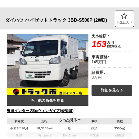
トラック市FC会員専用ページはこちら
ダイハツ
ハイゼットトラック
3BD-S500P (2WD)
ログイン
お気に入り
支払総額：
153
万円
(消費税込)
車両価格:
145万円
諸費用:
8万円
詳細を見る
他の画像を見る
豊田インター店/㈱ウィンガイア(愛知県)
もっと見る
初年度
走行
サイズ
車検
積載
令和3年10月
18,360(km)
軽
抹消
350(kg)
地域
内寸(mm)
外寸(mm)
本体色
修復歴