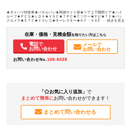
L:1,900
L:3,390
ホワイト系
愛知県
W:1,410
W:1,470
無
H:1,190
H:1,940
★ダイハツ特装車★パネルバン★両側サイド扉★リア上下開閉ドア★ハイ
ルーフ★ＰＣＳ★ＬＤＡ★ＶＳＣ★ＴＲＣ★Ｃソナー★ナビ★ＴＶ★バッ
クカメラ★ＥＴＣ★ドラレコ★キーレスキー★ＫＦ・４６馬力★荷箱内寸
装備情報
約１９０Ｘ１４１Ｘ１１９荷台地上高約６９★保証書・記録簿・取説・パ
ネルバン取説★ナビ取説★フロアマット＆バイザー★社外ＡＷ＆スタッド
エアコン
パワステ
パワーウィンドウ
ABS
エアバッグ
アルミホイール
レスタイヤ★ストラーダＣＮ－ＨＥ０１ＷＤ
在庫・価格・見積金額
を知りたい方はこちら
集中ドアロック
カーナビ
TV
ETC
バックモニター
ドラレコ
記録簿（一部含む）
取扱説明書（一部含む）
メンテナンスノート（保証書）
電話で
メールで
お問い合わせ
お問い合わせ
お問い合わせNo.
108-6028
「
お気に入り追加」
で
まとめて簡単に
お問い合わせができます！
まとめて問い合わせる