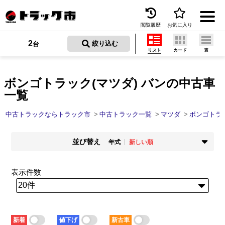
閲覧履歴
お気に入り
Menu
2
 絞り込む
台
リスト
カード
表
中古トラックを探す
トラック買取
ボンゴトラック(マツダ) バンの中古車
一覧
トラック市とは
中古トラックならトラック市
中古トラック一覧
マツダ
ボンゴトラ
加盟店一覧
並び替え
お問い合わせ
年式
新しい順
掲載時期
年式
お気に入り
新着順
古い順
新しい順
古い順
表示件数
走行距離
価格
閲覧履歴
少ない順
多い順
安い順
高い順
積載量
車検残
保存した検索条件
少ない順
多い順
短い順
長い順
新着
値下げ
新古車