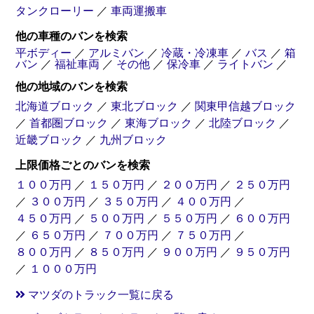
タンクローリー
／
車両運搬車
他の車種のバンを検索
平ボディー
／
アルミバン
／
冷蔵・冷凍車
／
バス
／
箱
バン
／
福祉車両
／
その他
／
保冷車
／
ライトバン
／
他の地域のバンを検索
北海道ブロック
／
東北ブロック
／
関東甲信越ブロック
／
首都圏ブロック
／
東海ブロック
／
北陸ブロック
／
近畿ブロック
／
九州ブロック
上限価格ごとのバンを検索
１００万円
／
１５０万円
／
２００万円
／
２５０万円
／
３００万円
／
３５０万円
／
４００万円
／
４５０万円
／
５００万円
／
５５０万円
／
６００万円
／
６５０万円
／
７００万円
／
７５０万円
／
８００万円
／
８５０万円
／
９００万円
／
９５０万円
／
１０００万円
マツダのトラック一覧に戻る