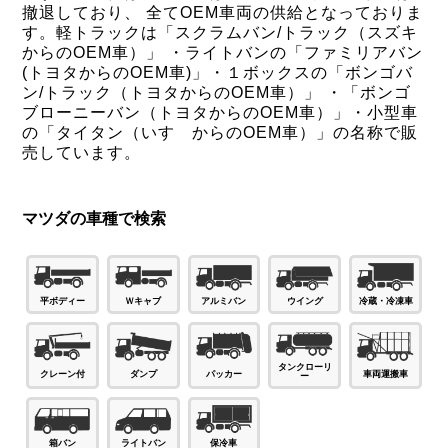
撤退しており、 全てOEM車両の供給となっておりま
す。軽トラックは「スクラムバン/トラック（スズキ
からのOEM車）」 ・ライトバンの「ファミリアバン
(トヨタからのOEM車)」・１ボックスの「ボンゴバ
ン/トラック（トヨタからのOEM車）」 ・「ボンゴ
ブローニーバン（トヨタからのOEM車）」・小型車
の「タイタン（いすゞからのOEM車）」の名称で販
売しています。
マツダの車種で検索
Ｗキャブ
平ボディー
アルミバン
ウイング
冷蔵・冷凍車
タンクローリ
パッカー
ダンプ
車両運搬車
クレーン付
ー
箱バン
ライトバン
保冷車