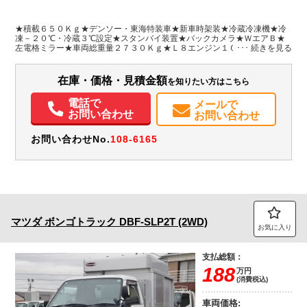
L:2,600
L:4,740
ホワイト系
愛知県
W:1,500
W:1,690
無
H:1,500
H:2,410
★積載６５０Ｋｇ★デンソー・東海特装車★新車時架装★冷蔵冷凍機★冷
凍－２０℃・冷蔵３℃設定★スタンバイ装置★バックカメラ★ＷエアＢ★
左電格ミラー★車両総重量２７３０Ｋｇ★Ｌ８エンジン１００馬力★荷室
装備情報
内寸約２６０ｘ１５０ｘ１５０荷台地上高８３★冷凍ー２１，５℃、冷蔵
２℃まで確認済み★荷箱内各内寸,前室左右、各内寸約１０３ｘ７１ｘ１０
エアコン
パワステ
パワーウィンドウ
ABS
エアバッグ
バックモニター
３,後室内寸約１５２ｘ１５０ｘ１５０★外装仕上げ済み★Ｎｅｗペイント
在庫・価格・見積金額
を知りたい方はこちら
電話で
メールで
お問い合わせ
お問い合わせ
お問い合わせNo.
108-6165
マツダ
ボンゴトラック
DBF-SLP2T (2WD)
お気に入り
支払総額：
188
万円
(消費税込)
車両価格: