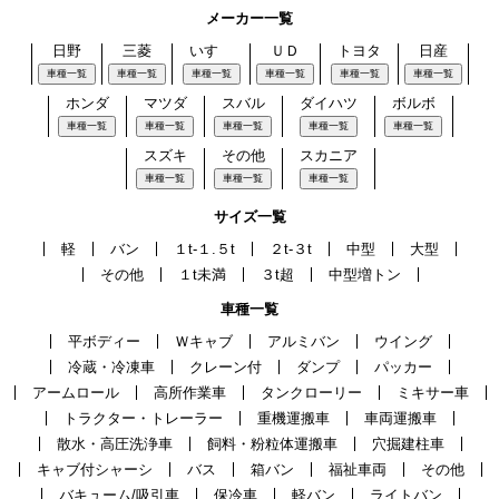
メーカー一覧
日野
三菱
いすゞ
ＵＤ
トヨタ
日産
車種一覧
車種一覧
車種一覧
車種一覧
車種一覧
車種一覧
ホンダ
マツダ
スバル
ダイハツ
ボルボ
車種一覧
車種一覧
車種一覧
車種一覧
車種一覧
スズキ
その他
スカニア
車種一覧
車種一覧
車種一覧
サイズ一覧
軽
バン
１t-１.５t
２t-３t
中型
大型
その他
１t未満
３t超
中型増トン
車種一覧
平ボディー
Ｗキャブ
アルミバン
ウイング
冷蔵・冷凍車
クレーン付
ダンプ
パッカー
アームロール
高所作業車
タンクローリー
ミキサー車
トラクター・トレーラー
重機運搬車
車両運搬車
散水・高圧洗浄車
飼料・粉粒体運搬車
穴掘建柱車
キャブ付シャーシ
バス
箱バン
福祉車両
その他
バキューム/吸引車
保冷車
軽バン
ライトバン