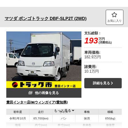
トラック市FC会員専用ページはこちら
マツダ
ボンゴトラック
DBF-SLP2T (2WD)
ログイン
お気に入り
支払総額：
193
万円
(消費税込)
車両価格:
182.9万円
諸費用:
10.1万円
詳細を見る
他の画像を見る
豊田インター店/㈱ウィンガイア(愛知県)
もっと見る
初年度
走行
サイズ
車検
積載
令和1年10月
65,700(km)
バン
抹消
650(kg)
地域
内寸(mm)
外寸(mm)
本体色
修復歴