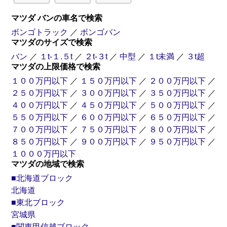
マツダ バンの車名で検索
ボンゴトラック
／
ボンゴバン
マツダのサイズで検索
バン
／
１t-１.５t
／
２t-３t
／
中型
／
１t未満
／
３t超
マツダの上限価格で検索
１００万円以下
／
１５０万円以下
／
２００万円以下
／
２５０万円以下
／
３００万円以下
／
３５０万円以下
／
４００万円以下
／
４５０万円以下
／
５００万円以下
／
５５０万円以下
／
６００万円以下
／
６５０万円以下
／
７００万円以下
／
７５０万円以下
／
８００万円以下
／
８５０万円以下
／
９００万円以下
／
９５０万円以下
／
１０００万円以下
マツダの地域で検索
■北海道ブロック
北海道
■東北ブロック
宮城県
■関東甲信越ブロック