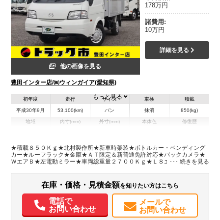
178万円
諸費用:
10万円
詳細を見る
他の画像を見る
豊田インター店/㈱ウィンガイア(愛知県)
もっと見る
初年度
走行
サイズ
車検
積載
平成30年9月
53,100(km)
バン
抹消
850(kg)
地域
内寸(mm)
外寸(mm)
本体色
修復歴
L:2,180
L:4,570
ホワイト系
愛知県
W:1,510
W:1,690
無
H:1,180
H:2,370
★積載８５０Ｋｇ★北村製作所★新車時架装★ボトルカー・ベンディング
カー★ルーフラック★金庫★ＡＴ限定＆新普通免許対応★バックカメラ★
ＷエアＢ★左電動ミラー★車両総重量２７００Ｋｇ★Ｌ８エンジン・１０
装備情報
０馬力★荷箱内寸約２１８ｘ１５１ｘ１１８★荷室各内寸約・前室片側１
０２ｘ７６ｘ１１８・後室１１０ｘ１５１ｘ１２０★保証書・キーレスキ
エアコン
パワステ
パワーウィンドウ
ABS
エアバッグ
バックモニター
ー・スペアキー★フロアマット＆バイザー
在庫・価格・見積金額
を知りたい方はこちら
メンテナンスノート（保証書）
電話で
メールで
お問い合わせ
お問い合わせ