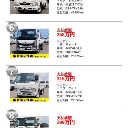
トヨタ トヨエース
年式：平成28年03月
型式：ABF-TRY230
走行距離：47260km
6
支払総額
万円
358
平ボディー
三菱 キャンター
年式：令和5年04月
型式：2RG-FBA20
走行距離：23170km
7
支払総額
万円
315
平ボディー
トヨタ ダイナ
年式：令和4年01月
型式：3BF-TRY230
走行距離：26850km
8
支払総額
万円
299