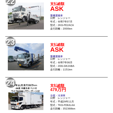
22
支払総額
ASK
重機運搬車
日野 レンジャー
年式：令和7年07月
型式：2KG-FE2ACA
走行距離：2000km
23
支払総額
ASK
重機運搬車
日野 レンジャー
年式：令和7年08月
型式：2DG-GK2ABA
走行距離：1151km
24
支払総額
万円
479
冷蔵・冷凍車
日野 レンジャー
年式：平成29年11月
型式：TKG-FD9JLAA
走行距離：352368km