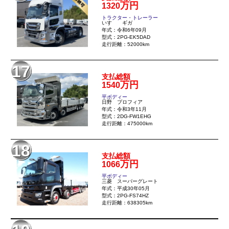
万円
1320
トラクター・トレーラー
いすゞ ギガ
年式：令和6年09月
型式：2PG-EK5DAD
走行距離：52000km
17
支払総額
万円
1540
平ボディー
日野 プロフィア
年式：令和3年11月
型式：2DG-FW1EHG
走行距離：475000km
18
支払総額
万円
1066
平ボディー
三菱 スーパーグレート
年式：平成30年05月
型式：2PG-FS74HZ
走行距離：638305km