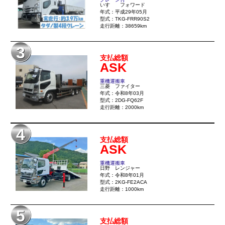
いすゞ フォワード
年式：平成29年05月
型式：TKG-FRR90S2
走行距離：38659km
3
支払総額
ASK
重機運搬車
三菱 ファイター
年式：令和8年03月
型式：2DG-FQ62F
走行距離：2000km
4
支払総額
ASK
重機運搬車
日野 レンジャー
年式：令和8年01月
型式：2KG-FE2ACA
走行距離：1000km
5
支払総額