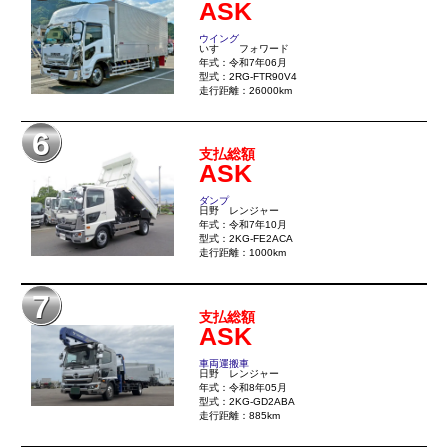
ASK
ウイング
いすゞ フォワード
年式：令和7年06月
型式：2RG-FTR90V4
走行距離：26000km
6
支払総額
ASK
ダンプ
日野 レンジャー
年式：令和7年10月
型式：2KG-FE2ACA
走行距離：1000km
7
支払総額
ASK
車両運搬車
日野 レンジャー
年式：令和8年05月
型式：2KG-GD2ABA
走行距離：885km