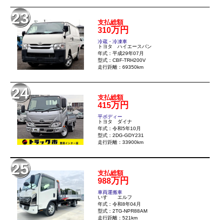
23
支払総額
万円
310
冷蔵・冷凍車
トヨタ ハイエースバン
年式：平成29年07月
型式：CBF-TRH200V
走行距離：69350km
24
支払総額
万円
415
平ボディー
トヨタ ダイナ
年式：令和5年10月
型式：2DG-GDY231
走行距離：33900km
25
支払総額
万円
988
車両運搬車
いすゞ エルフ
年式：令和8年04月
型式：2TG-NPR88AM
走行距離：521km