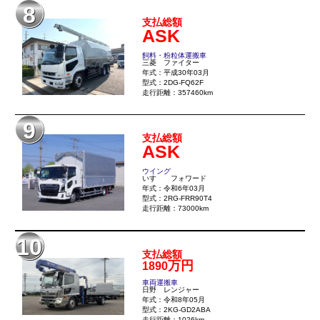
8
支払総額
ASK
飼料・粉粒体運搬車
三菱 ファイター
年式：平成30年03月
型式：2DG-FQ62F
走行距離：357460km
9
支払総額
ASK
ウイング
いすゞ フォワード
年式：令和6年03月
型式：2RG-FRR90T4
走行距離：73000km
10
支払総額
万円
1890
車両運搬車
日野 レンジャー
年式：令和8年05月
型式：2KG-GD2ABA
走行距離：1026km