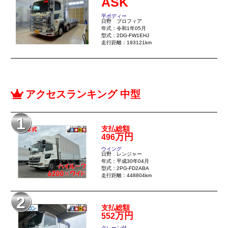
ASK
平ボディー
日野 プロフィア
年式：令和1年05月
型式：2DG-FW1EHJ
走行距離：193121km
アクセスランキング 中型
1
支払総額
万円
496
ウイング
日野 レンジャー
年式：平成30年04月
型式：2PG-FD2ABA
走行距離：448804km
2
支払総額
万円
552
クレーン付