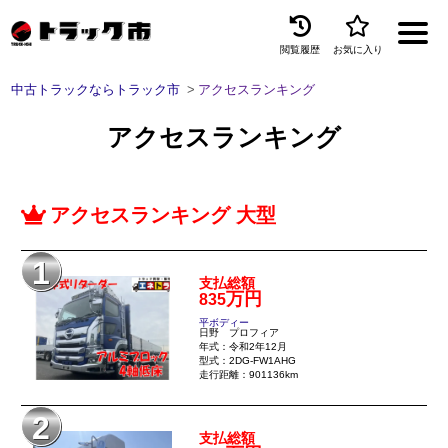
閲覧履歴
お気に入り
Menu
中古トラックならトラック市
アクセスランキング
中古トラックを探す
アクセスランキング
トラック買取
トラック市とは
アクセスランキング 大型
加盟店一覧
1
お問い合わせ
支払総額
万円
835
お気に入り
平ボディー
日野 プロフィア
年式：令和2年12月
型式：2DG-FW1AHG
閲覧履歴
走行距離：901136km
保存した検索条件
2
支払総額