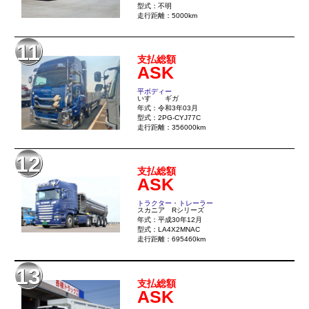
型式：不明
走行距離：5000km
11
支払総額
ASK
平ボディー
いすゞ ギガ
年式：令和3年03月
型式：2PG-CYJ77C
走行距離：356000km
12
支払総額
ASK
トラクター・トレーラー
スカニア Rシリーズ
年式：平成30年12月
型式：LA4X2MNAC
走行距離：695460km
13
支払総額
ASK