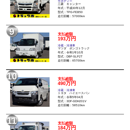
平ボディー
三菱 キャンター
年式：平成30年12月
型式：TPG-FEB50
走行距離：57000km
9
支払総額
万円
193
冷蔵・冷凍車
マツダ ボンゴトラック
年式：令和1年10月
型式：DBF-SLP2T
走行距離：65700km
10
支払総額
万円
490
冷蔵・冷凍車
トヨタ ハイエースバン
年式：令和5年04月
型式：3DF-GDH201V
走行距離：58510km
11
支払総額
万円
184