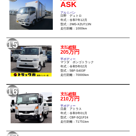
ASK
アルミバン
日野 デュトロ
年式：令和7年12月
型式：2WG-XZU713N
走行距離：1000km
15
支払総額
万円
205
平ボディー
マツダ ボンゴトラック
年式：令和5年02月
型式：5BF-S403F
走行距離：70000km
16
支払総額
万円
210
平ボディー
日産 アトラス
年式：令和3年01月
型式：CBF-SQ1F24
走行距離：71751km