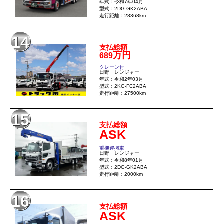
年式：令和7年04月
型式：2DG-GK2ABA
走行距離：28368km
14
支払総額
万円
689
クレーン付
日野 レンジャー
年式：令和2年03月
型式：2KG-FC2ABA
走行距離：27500km
15
支払総額
ASK
重機運搬車
日野 レンジャー
年式：令和8年01月
型式：2DG-GK2ABA
走行距離：2000km
16
支払総額
ASK