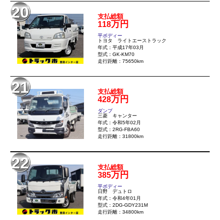
20
支払総額
万円
118
平ボディー
トヨタ ライトエーストラック
年式：平成17年03月
型式：GK-KM70
走行距離：75650km
21
支払総額
万円
428
ダンプ
三菱 キャンター
年式：令和5年02月
型式：2RG-FBA60
走行距離：31800km
22
支払総額
万円
385
平ボディー
日野 デュトロ
年式：令和4年01月
型式：2DG-GDY231M
走行距離：34800km