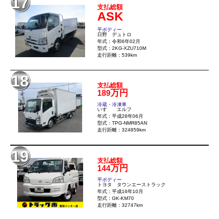
17
支払総額
ASK
平ボディー
日野 デュトロ
年式：令和6年02月
型式：2KG-XZU710M
走行距離：539km
18
支払総額
万円
189
冷蔵・冷凍車
いすゞ エルフ
年式：平成28年06月
型式：TPG-NMR85AN
走行距離：324859km
19
支払総額
万円
144
平ボディー
トヨタ タウンエーストラック
年式：平成16年10月
型式：GK-KM70
走行距離：32747km