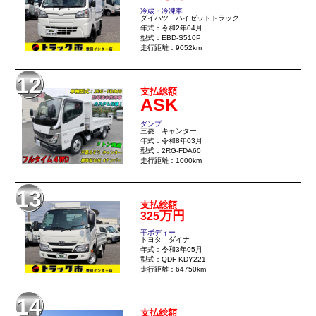
冷蔵・冷凍車
ダイハツ ハイゼットトラック
年式：令和2年04月
型式：EBD-S510P
走行距離：9052km
12
支払総額
ASK
ダンプ
三菱 キャンター
年式：令和8年03月
型式：2RG-FDA60
走行距離：1000km
13
支払総額
万円
325
平ボディー
トヨタ ダイナ
年式：令和3年05月
型式：QDF-KDY221
走行距離：64750km
14
支払総額