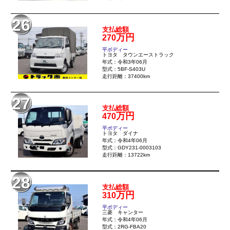
26
支払総額
万円
270
平ボディー
トヨタ タウンエーストラック
年式：令和3年06月
型式：5BF-S403U
走行距離：37400km
27
支払総額
万円
470
平ボディー
トヨタ ダイナ
年式：令和4年06月
型式：GDY231-0003103
走行距離：13722km
28
支払総額
万円
310
平ボディー
三菱 キャンター
年式：令和4年06月
型式：2RG-FBA20