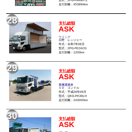
型式：2PG-FRR90T2
走行距離：453894km
28
支払総額
ASK
ウイング
日野 レンジャー
年式：令和7年08月
型式：2PG-FE2ACG
走行距離：1200km
29
支払総額
ASK
重機運搬車
ＵＤ コンドル
年式：平成28年09月
型式：QKG-PK39LH
走行距離：243000km
30
支払総額
ASK