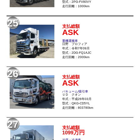
型式：2PG-FV80VY
走行距離：1000km
25
支払総額
ASK
重機運搬車
日野 プロフィア
年式：令和7年09月
型式：2DG-FQ1AJC
走行距離：2000km
26
支払総額
ASK
バキューム/吸引車
ＵＤ クオン
年式：平成26年03月
型式：QKG-CD5YL
走行距離：803780km
27
支払総額
万円
1099
冷蔵・冷凍車