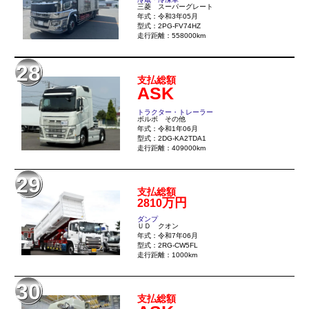
三菱 スーパーグレート
年式：令和3年05月
型式：2PG-FV74HZ
走行距離：558000km
28
支払総額
ASK
トラクター・トレーラー
ボルボ その他
年式：令和1年06月
型式：2DG-KA2TDA1
走行距離：409000km
29
支払総額
万円
2810
ダンプ
ＵＤ クオン
年式：令和7年06月
型式：2RG-CW5FL
走行距離：1000km
30
支払総額