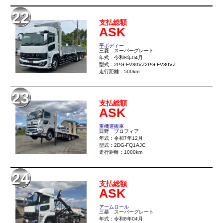
22
支払総額
ASK
平ボディー
三菱 スーパーグレート
年式：令和8年04月
型式：2PG-FV80VZ2PG-FV80VZ
走行距離：500km
23
支払総額
ASK
重機運搬車
日野 プロフィア
年式：令和7年12月
型式：2DG-FQ1AJC
走行距離：1000km
24
支払総額
ASK
アームロール
三菱 スーパーグレート
年式：令和8年04月