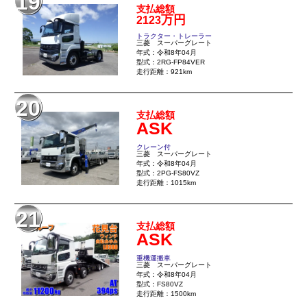
19
支払総額
万円
2123
トラクター・トレーラー
三菱 スーパーグレート
年式：令和8年04月
型式：2RG-FP84VER
走行距離：921km
20
支払総額
ASK
クレーン付
三菱 スーパーグレート
年式：令和8年04月
型式：2PG-FS80VZ
走行距離：1015km
21
支払総額
ASK
重機運搬車
三菱 スーパーグレート
年式：令和8年04月
型式：FS80VZ
走行距離：1500km