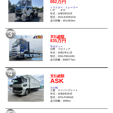
万円
662
トラック市FC会員専用ページはこちら
トラクター・トレーラー
いすゞ ギガ
年式：令和3年05月
ログイン
型式：2KG-EXD52CD
走行距離：461482km
3
支払総額
万円
835
平ボディー
日野 プロフィア
年式：令和2年11月
型式：2DG-FW1AHG
走行距離：899077km
4
支払総額
ASK
その他
三菱 スーパーグレート
年式：令和8年06月
型式：2PG-FV80HZ
走行距離：368km