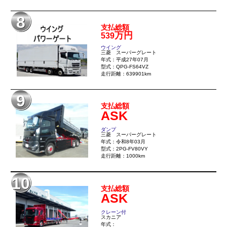
8
支払総額
万円
539
ウイング
三菱 スーパーグレート
年式：平成27年07月
型式：QPG-FS64VZ
走行距離：639901km
9
支払総額
ASK
ダンプ
三菱 スーパーグレート
年式：令和8年03月
型式：2PG-FV80VY
走行距離：1000km
10
支払総額
ASK
クレーン付
スカニア
年式：