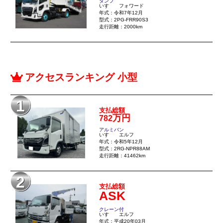
ダンプ
いすゞ フォワード
年式：令和7年12月
型式：2PG-FRR90S3
走行距離：2000km
アクセスランキング 小型
1
支払総額
万円
782
アルミバン
いすゞ エルフ
年式：令和5年12月
型式：2RG-NPR88AM
走行距離：41462km
2
支払総額
ASK
クレーン付
いすゞ エルフ
年式：平成20年03月