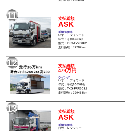
11
支払総額
ASK
重機運搬車
いすゞ フォワード
年式：令和4年06月
型式：2KG-FVZ60U2
走行距離：49287km
12
支払総額
万円
479
ウイング
いすゞ フォワード
年式：平成26年09月
型式：TKG-FRR90S2
走行距離：259438km
13
支払総額
ASK
重機運搬車
日野 レンジャー