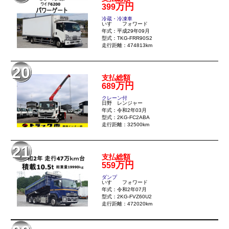
万円
399
冷蔵・冷凍車
いすゞ フォワード
年式：平成29年09月
型式：TKG-FRR90S2
走行距離：474813km
20
支払総額
万円
689
クレーン付
日野 レンジャー
年式：令和2年03月
型式：2KG-FC2ABA
走行距離：32500km
21
支払総額
万円
559
ダンプ
いすゞ フォワード
年式：令和2年07月
型式：2KG-FVZ60U2
走行距離：472020km