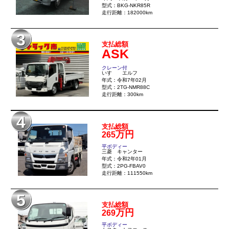
型式：BKG-NKR85R
走行距離：182000km
3
支払総額
ASK
クレーン付
いすゞ エルフ
年式：令和7年02月
型式：2TG-NMR88C
走行距離：300km
4
支払総額
万円
265
平ボディー
三菱 キャンター
年式：令和2年01月
型式：2PG-FBAV0
走行距離：111550km
5
支払総額
万円
269
平ボディー