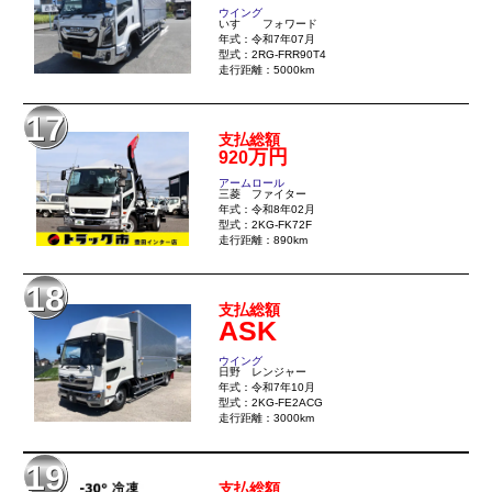
ウイング
いすゞ フォワード
年式：令和7年07月
型式：2RG-FRR90T4
走行距離：5000km
17
支払総額
万円
920
アームロール
三菱 ファイター
年式：令和8年02月
型式：2KG-FK72F
走行距離：890km
18
支払総額
ASK
ウイング
日野 レンジャー
年式：令和7年10月
型式：2KG-FE2ACG
走行距離：3000km
19
支払総額