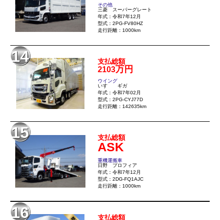
その他
三菱 スーパーグレート
年式：令和7年12月
型式：2PG-FV80HZ
走行距離：1000km
14
支払総額
万円
2103
ウイング
いすゞ ギガ
年式：令和7年02月
型式：2PG-CYJ77D
走行距離：142635km
15
支払総額
ASK
重機運搬車
日野 プロフィア
年式：令和7年12月
型式：2DG-FQ1AJC
走行距離：1000km
16
支払総額