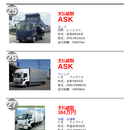
25
支払総額
ASK
ダンプ
日野 レンジャー
年式：令和5年06月
型式：2PG-FE2ACA
走行距離：54947km
26
支払総額
ASK
ウイング
いすゞ フォワード
年式：令和7年03月
型式：2RG-FSR90T4
走行距離：16000km
27
支払総額
万円
384
冷蔵・冷凍車
いすゞ フォワード
年式：平成30年09月