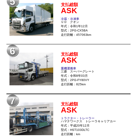
5
支払総額
ASK
冷蔵・冷凍車
ＵＤ クオン
年式：令和1年12月
型式：2PG-CX5BA
走行距離：457063km
6
支払総額
ASK
重機運搬車
三菱 スーパーグレート
年式：令和8年03月
型式：2PG-FY80VY
走行距離：825km
7
支払総額
ASK
トラクター・トレーラー
ハマナワークス トレーラキャリアカー
年式：平成20年12月
型式：HST103DLTC
走行距離：km