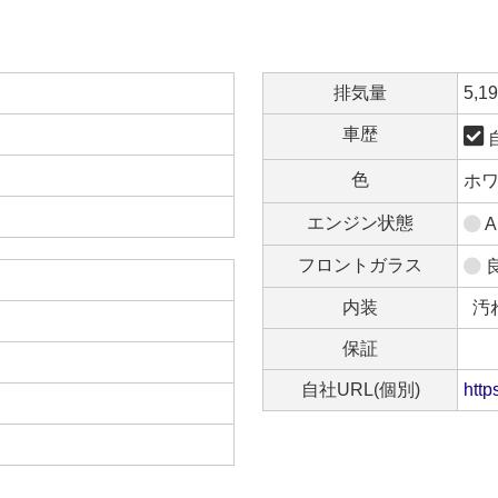
排気量
5,1
車歴
色
ホ
エンジン状態
A
フロントガラス
内装
汚
保証
自社URL(個別)
http