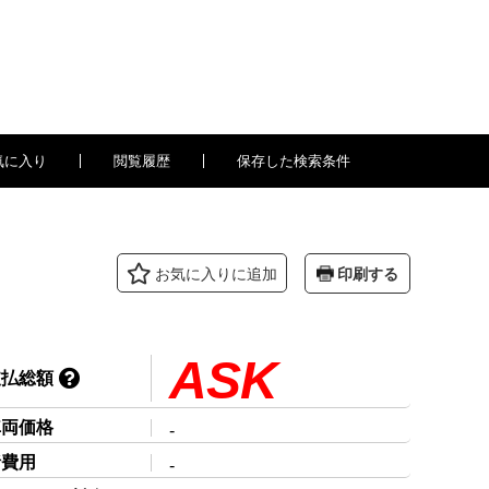
気に入り
閲覧履歴
保存した検索条件
印刷する
お気に入り
に追加
ASK
支払総額
車両価格
-
諸費用
-