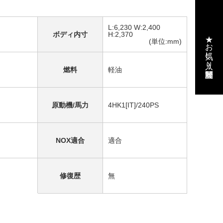
L:6,230 W:2,400
★お気に入り・閲覧履歴
ボディ内寸
H:2,370
(単位:mm)
燃料
軽油
原動機/馬力
4HK1[IT]/240PS
NOX適合
適合
修復歴
無