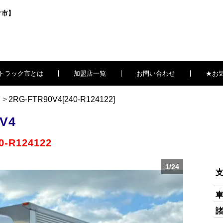
ク市】
トラック市とは
加盟店一覧
お問い合わせ
★お
2RG-FTR90V4[240-R124122]
V4
0-R124122
1/24