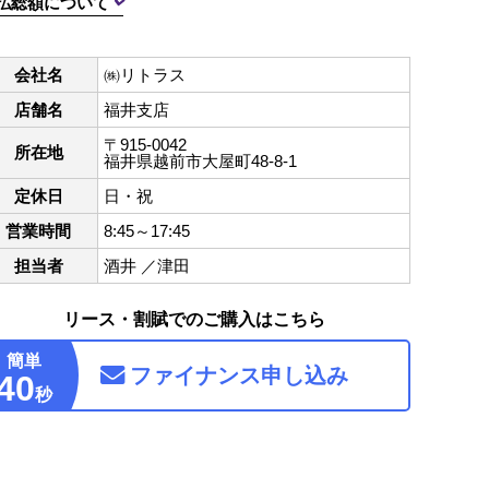
払総額について
会社名
㈱リトラス
店舗名
福井支店
〒915-0042
所在地
福井県越前市大屋町48-8-1
定休日
日・祝
営業時間
8:45～17:45
担当者
酒井 ／津田
リース・割賦でのご購入はこちら
簡単
ファイナンス
申し込み
40
秒