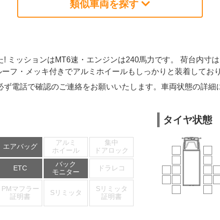
類似車両を探す
ションはMT6速・エンジンは240馬力です。 荷台内寸は(L=6.23
ハイルーフ・メッキ付きでアルミホイールもしっかりと装着してお
必ず電話で確認のご連絡をお願いいたします。車両状態の詳細
タイヤ状態
アルミ
集中
エアバッグ
ホイール
ドアロック
バック
ETC
ドラレコ
モニター
PMマフラー
Sリミッタ
Sリミッタ
証明書
証明書