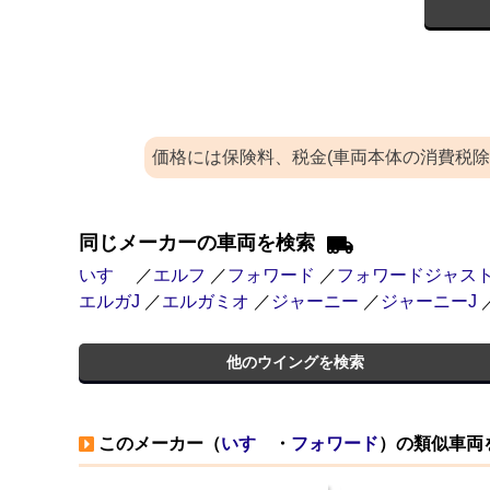
価格には保険料、税金(車両本体の消費税
同じメーカーの車両を検索
いすゞ
／
エルフ
／
フォワード
／
フォワードジャス
エルガJ
／
エルガミオ
／
ジャーニー
／
ジャーニーJ
他のウイングを検索
このメーカー（
いすゞ
・
フォワード
）の類似車両