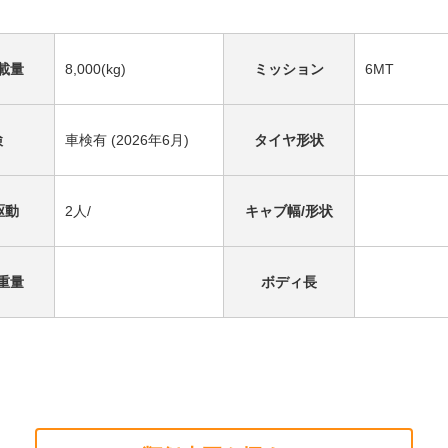
載量
8,000(kg)
ミッション
6MT
検
車検有 (2026年6月)
タイヤ形状
駆動
2人/
キャブ幅/形状
重量
ボディ長