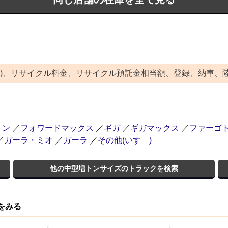
除)、リサイクル料金、リサイクル預託金相当額、登録、納車、
トン
／
フォワードマックス
／
ギガ
／
ギガマックス
／
ファーゴ
／
ガーラ・ミオ
／
ガーラ
／
その他(いすゞ)
他の中型増トンサイズのトラックを検索
をみる