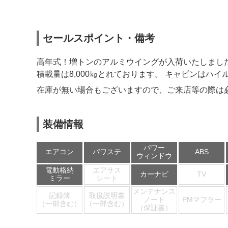
セールスポイント・備考
高年式！増トンのアルミウイングが入荷いたしました! ミッ
積載量は8,000㎏とれております。 キャビンは
在庫が無い場合もございますので、ご来店等の際は
装備情報
パワー
エアコン
パワステ
ABS
ウィンドウ
電動格納
エアサス
カーナビ
TV
ミラー
シート
メンテナンス
記録簿
取扱説明書
ノート
PMマフラー
（一部含む）
（一部含む）
（保証書）