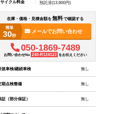
リサイクル料金
預託済(13,900円)
無料
在庫・価格・見積金額を
で確認する
簡単
メールで
お問い合わせ
30
秒
050-1869-7489
240-R124122
お問い合わせNo
をお伝えください
新規車検/継続車検
無し
定期点検整備
無し
保証（部分保証）
無し