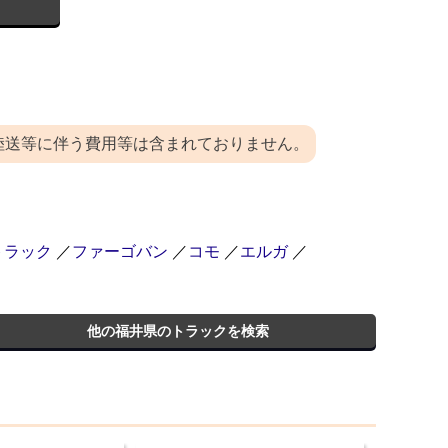
陸送等に伴う費用等は含まれておりません。
トラック
／
ファーゴバン
／
コモ
／
エルガ
／
他の福井県のトラックを検索