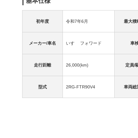
基本仕様
初年度
令和7年6月
最大積
メーカー/車名
いすゞ フォワード
車
走行距離
26,000(km)
定員/
型式
2RG-FTR90V4
車両総