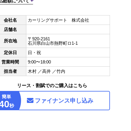
払総額について
会社名
カーリングサポート 株式会社
店舗名
〒920-2161
所在地
石川県白山市熱野町ロ1-1
定休日
日・祝
営業時間
9:00〜18:00
担当者
木村 ／高井 ／竹内
リース・割賦でのご購入はこちら
簡単
ファイナンス
申し込み
40
秒