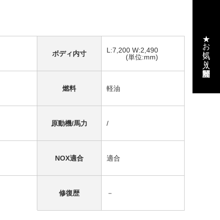
★お気に入り・閲覧履歴
L:7,200 W:2,490
ボディ内寸
(単位:mm)
燃料
軽油
原動機/馬力
/
NOX適合
適合
修復歴
－