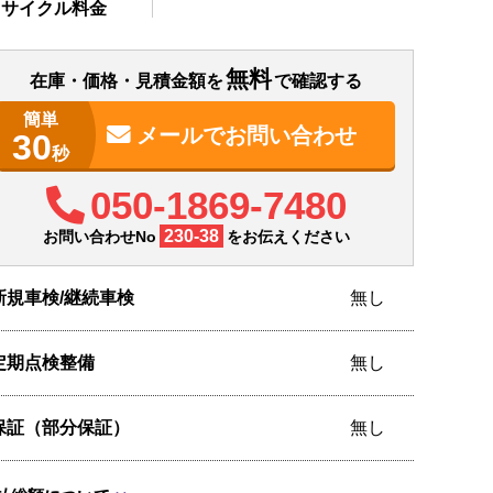
リサイクル料金
無料
在庫・価格・見積金額を
で確認する
簡単
メールで
お問い合わせ
30
秒
050-1869-7480
230-38
お問い合わせNo
をお伝えください
新規車検/継続車検
無し
定期点検整備
無し
保証（部分保証）
無し