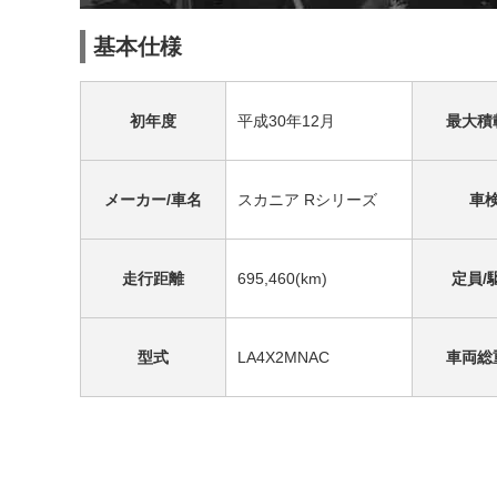
基本仕様
初年度
平成30年12月
最大積
メーカー/車名
スカニア Rシリーズ
車
走行距離
695,460(km)
定員/
型式
LA4X2MNAC
車両総