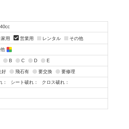
740cc
自家用
営業用
レンタル
その他
の他
B
C
D
E
良好
飛石有
要交換
要修理
れ：
シート破れ：
クロス破れ：