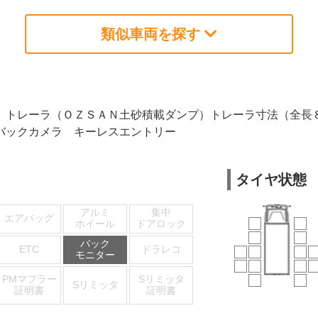
類似車両を探す
）トレーラ（ＯＺＳＡＮ土砂積載ダンプ）トレーラ寸法（全長
バックカメラ キーレスエントリー
タイヤ状態
アルミ
集中
エアバッグ
ホイール
ドアロック
バック
ETC
ドラレコ
モニター
PMマフラー
Sリミッタ
Sリミッタ
証明書
証明書