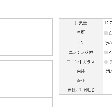
排気量
12,
車歴
色
そ
エンジン状態
A
フロントガラス
内装
汚
保証
自社URL(個別)