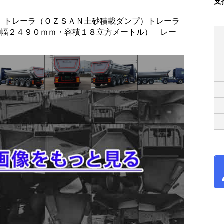
支
）トレーラ（ＯＺＳＡＮ土砂積載ダンプ）トレーラ
全幅２４９０ｍｍ・容積１８立方メートル） レー