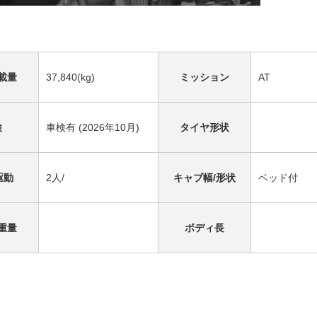
載量
37,840(kg)
ミッション
AT
検
車検有 (2026年10月)
タイヤ形状
駆動
2人/
キャブ幅/形状
ベッド付
重量
ボディ長