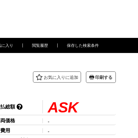
気に入り
閲覧履歴
保存した検索条件
印刷する
お気に入り
に追加
ASK
支払総額
車両価格
-
諸費用
-