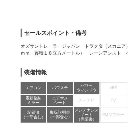
セールスポイント・備考
オズサントレーラージャパン トラクタ（スカニア
ｍｍ・容積１８立方メートル） レーンアシスト 
装備情報
パワー
エアコン
パワステ
ABS
ウィンドウ
電動格納
エアサス
カーナビ
TV
ミラー
シート
メンテナンス
記録簿
取扱説明書
ノート
PMマフラー
（一部含む）
（一部含む）
（保証書）