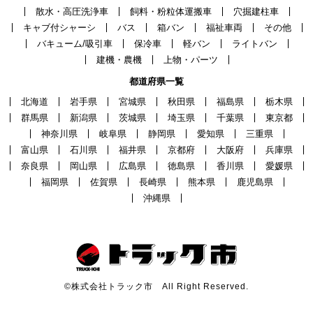
散水・高圧洗浄車
飼料・粉粒体運搬車
穴掘建柱車
キャブ付シャーシ
バス
箱バン
福祉車両
その他
バキューム/吸引車
保冷車
軽バン
ライトバン
建機・農機
上物・パーツ
都道府県一覧
北海道
岩手県
宮城県
秋田県
福島県
栃木県
群馬県
新潟県
茨城県
埼玉県
千葉県
東京都
神奈川県
岐阜県
静岡県
愛知県
三重県
富山県
石川県
福井県
京都府
大阪府
兵庫県
奈良県
岡山県
広島県
徳島県
香川県
愛媛県
福岡県
佐賀県
長崎県
熊本県
鹿児島県
沖縄県
©株式会社トラック市 All Right Reserved.