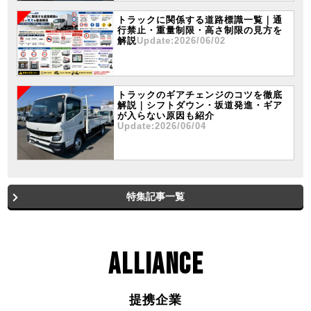
トラックに関係する道路標識一覧｜通
行禁止・重量制限・高さ制限の見方を
解説
Update:2026/06/02
トラックのギアチェンジのコツを徹底
解説｜シフトダウン・坂道発進・ギア
が入らない原因も紹介
Update:2026/06/04
特集記事一覧
ALLIANCE
提携企業