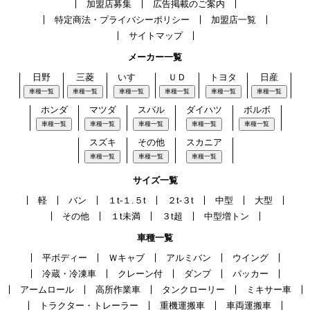
加盟店募集
広告掲載のご案内
特定商法・プライバシーポリシー
加盟店一覧
サイトマップ
メーカー一覧
日野
三菱
いすゞ
ＵＤ
トヨタ
日産
車種一覧
車種一覧
車種一覧
車種一覧
車種一覧
車種一覧
ホンダ
マツダ
スバル
ダイハツ
ボルボ
車種一覧
車種一覧
車種一覧
車種一覧
車種一覧
スズキ
その他
スカニア
車種一覧
車種一覧
車種一覧
サイズ一覧
軽
バン
１t-１.５t
２t-３t
中型
大型
その他
１t未満
３t超
中型増トン
車種一覧
平ボディー
Ｗキャブ
アルミバン
ウイング
冷蔵・冷凍車
クレーン付
ダンプ
パッカー
アームロール
高所作業車
タンクローリー
ミキサー車
トラクター・トレーラー
重機運搬車
車両運搬車