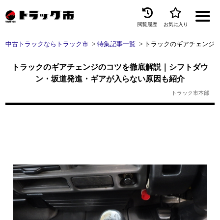
閲覧履歴
お気に入り
Menu
中古トラックならトラック市
特集記事一覧
トラックのギアチェンジ
中古トラックを探す
トラックのギアチェンジのコツを徹底解説｜シフトダウ
トラック買取
ン・坂道発進・ギアが入らない原因も紹介
トラック市本部
トラック市とは
加盟店一覧
お問い合わせ
お気に入り
閲覧履歴
保存した検索条件