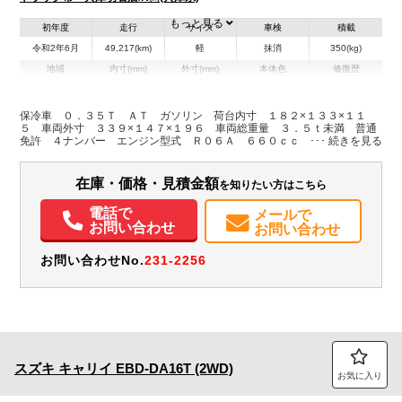
もっと見る
初年度
走行
サイズ
車検
積載
令和2年6月
49,217(km)
軽
抹消
350(kg)
地域
内寸(mm)
外寸(mm)
本体色
修復歴
L:1,820
L:3,390
ホワイト系
兵庫県
W:1,330
W:1,470
無
H:1,150
H:1,960
保冷車 ０．３５Ｔ ＡＴ ガソリン 荷台内寸 １８２×１３３×１１
５ 車両外寸 ３３９×１４７×１９６ 車両総重量 ３．５ｔ未満 普通
免許 ４ナンバー エンジン型式 Ｒ０６Ａ ６６０ｃｃ 保証付 軽
装備情報
トラック
エアコン
パワステ
パワーウィンドウ
ABS
エアバッグ
集中ドアロック
在庫・価格・見積金額
を知りたい方はこちら
バックモニター
電話で
メールで
お問い合わせ
お問い合わせ
お問い合わせNo.
231-2256
スズキ
キャリイ
EBD-DA16T (2WD)
お気に入り