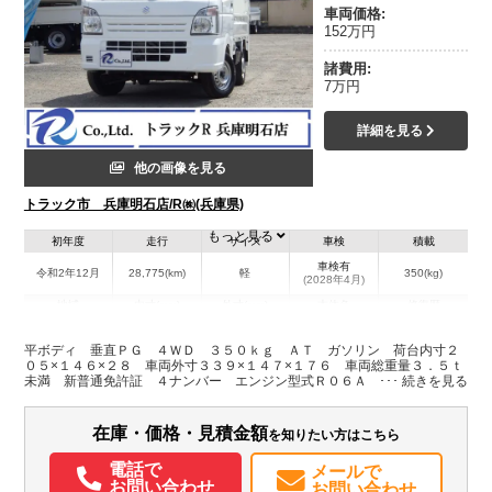
車両価格:
152万円
諸費用:
7万円
詳細を見る
他の画像を見る
トラック市 兵庫明石店/R㈱(兵庫県)
もっと見る
初年度
走行
サイズ
車検
積載
車検有
令和2年12月
28,775(km)
軽
350(kg)
(2028年4月)
地域
内寸(mm)
外寸(mm)
本体色
修復歴
L:2,050
L:3,390
ホワイト系
兵庫県
W:1,460
W:1,470
無
平ボディ 垂直ＰＧ ４ＷＤ ３５０ｋｇ ＡＴ ガソリン 荷台内寸２
H:280
H:1,760
０５×１４６×２８ 車両外寸３３９×１４７×１７６ 車両総重量３．５ｔ
未満 新普通免許証 ４ナンバー エンジン型式Ｒ０６Ａ ６６０ＣＣ
小型 トラック 新明和製 ＲＥ０４ 有線リモコン
装備情報
在庫・価格・見積金額
を知りたい方はこちら
エアコン
パワステ
パワーウィンドウ
ABS
エアバッグ
電話で
メールで
お問い合わせ
お問い合わせ