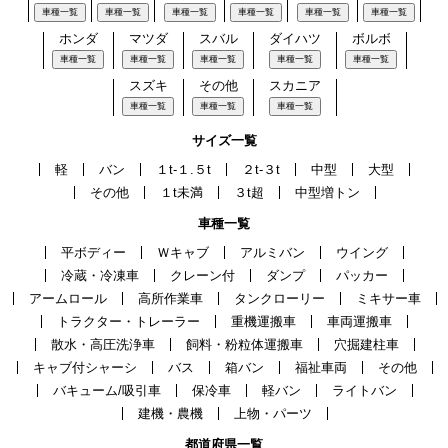
車種一覧
車種一覧
車種一覧
車種一覧
車種一覧
車種一覧
ホンダ
マツダ
スバル
ダイハツ
ボルボ
車種一覧
車種一覧
車種一覧
車種一覧
車種一覧
スズキ
その他
スカニア
車種一覧
車種一覧
車種一覧
サイズ一覧
軽
バン
１t-１.５t
２t-３t
中型
大型
その他
１t未満
３t超
中型増トン
車種一覧
平ボディー
Ｗキャブ
アルミバン
ウイング
冷蔵・冷凍車
クレーン付
ダンプ
パッカー
アームロール
高所作業車
タンクローリー
ミキサー車
トラクター・トレーラー
重機運搬車
車両運搬車
散水・高圧洗浄車
飼料・粉粒体運搬車
穴掘建柱車
キャブ付シャーシ
バス
箱バン
福祉車両
その他
バキューム/吸引車
保冷車
軽バン
ライトバン
建機・農機
上物・パーツ
都道府県一覧