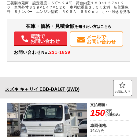
兵庫県
W:1,370
W:1,470
無
三菱製冷蔵庫 設定温度－５℃〜２４℃ 荷台内室１８０×１３７×１２
H:1,200
H:1,950
０ 車両外寸３３９×１４７×１２０ 車両総重量３．５ｔ未満 新普通免
許 ８ナンバー エンジン型式：Ｒ０６Ａ ６６０ｃｃ 小型 トラック
装備情報
在庫・価格・見積金額
を知りたい方はこちら
エアコン
パワステ
パワーウィンドウ
ABS
エアバッグ
集中ドアロック
バックモニター
ドラレコ
電話で
メールで
お問い合わせ
お問い合わせ
お問い合わせNo.
231-1859
スズキ
キャリイ
EBD-DA16T (2WD)
お気に入り
支払総額：
150
万円
(消費税込)
車両価格:
142万円