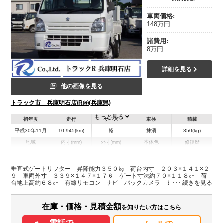
車両価格:
148万円
諸費用:
8万円
詳細を見る
他の画像を見る
トラック市 兵庫明石店/R㈱(兵庫県)
もっと見る
初年度
走行
サイズ
車検
積載
平成30年11月
10,945(km)
軽
抹消
350(kg)
地域
内寸(mm)
外寸(mm)
本体色
修復歴
L:2,030
L:3,390
ホワイト系
兵庫県
W:1,410
W:1,470
無
H:290
H:1,760
垂直式ゲートリフター 昇降能力３５０㎏ 荷台内寸 ２０３×１４１×２
９ 車両外寸 ３３９×１４７×１７６ ゲート寸法約７０×１１８㎝ 荷
台地上高約６８㎝ 有線リモコン ナビ バックカメラ ＥＴＣ ＡＴ
装備情報
エアコン
パワステ
ABS
エアバッグ
カーナビ
ETC
バックモニター
在庫・価格・見積金額
を知りたい方はこちら
電話で