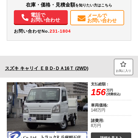
エアコン
パワステ
パワーウィンドウ
ABS
エアバッグ
集中ドアロック
在庫・価格・見積金額
を知りたい方はこちら
電話で
メールで
お問い合わせ
お問い合わせ
お問い合わせNo.
231-1804
スズキ
キャリイ
ＥＢＤ-ＤＡ16Ｔ (2WD)
お気に入り
支払総額：
156
万円
(消費税込)
車両価格:
148万円
諸費用:
8万円
詳細を見る