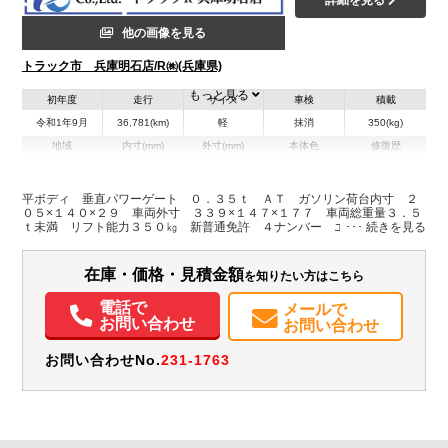
他の画像を見る
トラック市 兵庫明石店/R㈱(兵庫県)
もっと見る
初年度
走行
サイズ
車検
積載
令和1年9月
36,781(km)
軽
抹消
350(kg)
地域
内寸(mm)
外寸(mm)
本体色
修復歴
L:2,050
L:3,390
ホワイト系
兵庫県
W:1,400
W:1,470
無
H:290
H:1,770
平ボディ 垂直パワーゲート ０．３５ｔ ＡＴ ガソリン荷台内寸 ２
０５×１４０×２９ 車両外寸 ３３９×１４７×１７７ 車両総重量３．５
ｔ未満 リフト能力３５０㎏ 新普通免許 ４ナンバー エンジン型式
装備情報
Ｒ０６Ａ ６６０ｃｃ 小型 トラック
エアコン
パワステ
ABS
エアバッグ
ETC
在庫・価格・見積金額
を知りたい方はこちら
電話で
メールで
お問い合わせ
お問い合わせ
お問い合わせNo.
231-1763