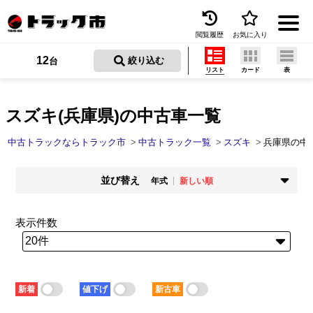
閲覧履歴
お気に入り
Menu
12
 絞り込む
台
リスト
カード
表
中古トラックを探す
トラック買取
スズキ(兵庫県)の中古車一覧
トラック市とは
中古トラックならトラック市
中古トラック一覧
スズキ
兵庫県の中
加盟店一覧
並び替え
年式
新しい順
お問い合わせ
掲載時期
年式
新着順
古い順
新しい順
古い順
表示件数
お気に入り
走行距離
価格
少ない順
多い順
安い順
高い順
閲覧履歴
積載量
車検残
少ない順
多い順
短い順
長い順
保存した検索条件
新着
値下げ
新古車