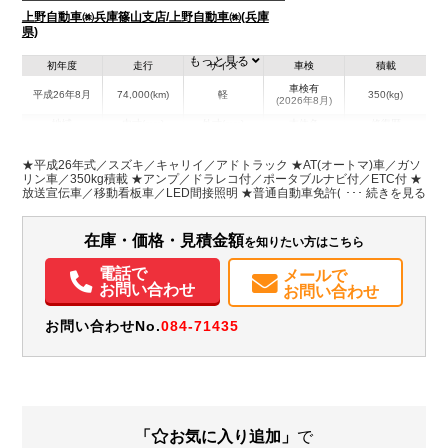
上野自動車㈱兵庫篠山支店/上野自動車㈱(兵庫
県)
もっと見る
初年度
走行
サイズ
車検
積載
車検有
平成26年8月
74,000(km)
軽
350(kg)
(2026年8月)
地域
内寸(mm)
外寸(mm)
本体色
修復歴
L:3,390
ホワイト系
兵庫県
-
W:1,470
無
★平成26年式／スズキ／キャリイ／アドトラック ★AT(オートマ)車／ガソ
H:1,760
リン車／350kg積載 ★アンプ／ドラレコ付／ポータブルナビ付／ETC付 ★
放送宣伝車／移動看板車／LED間接照明 ★普通自動車免許(車両総重量3.5t
未満)で運転できます／AT・オートマ限定免許対応
装備情報
在庫・価格・見積金額
を知りたい方はこちら
エアコン
パワステ
エアバッグ
カーナビ
ETC
記録簿（一部含む）
取扱説明書（一部含む）
メンテナンスノート（保証書）
電話で
メールで
お問い合わせ
お問い合わせ
お問い合わせNo.
084-71435
「
お気に入り追加」
で