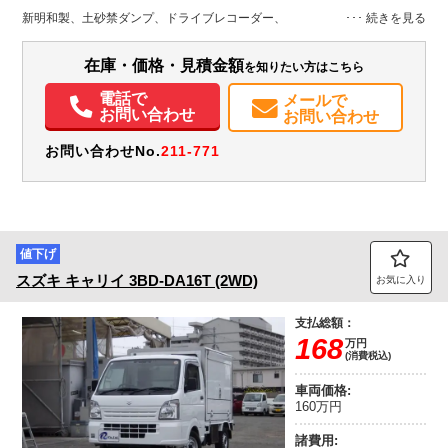
H:593
H:174
新明和製、土砂禁ダンプ、ドライブレコーダー、
装備情報
在庫・価格・見積金額
を知りたい方はこちら
エアコン
パワステ
パワーウィンドウ
エアバッグ
集中ドアロック
電話で
メールで
お問い合わせ
お問い合わせ
お問い合わせNo.
211-771
値下げ
スズキ
キャリイ
3BD-DA16T (2WD)
お気に入り
支払総額：
168
万円
(消費税込)
車両価格:
160万円
諸費用: