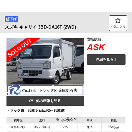
値下げ
スズキ
キャリイ
3BD-DA16T (2WD)
お気に入り
支払総額：
SOLD OUT
ASK
詳細を見る
他の画像を見る
トラック市 兵庫明石店/R㈱(兵庫県)
もっと見る
初年度
走行
サイズ
車検
積載
令和4年3月
45,739(km)
バン
抹消
350(kg)