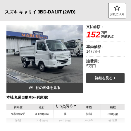
トラック市FC会員専用ページはこちら
スズキ
キャリイ
3BD-DA16T (2WD)
お気に入り
ログイン
支払総額：
152
万円
(消費税込)
車両価格:
147万円
諸費用:
5万円
詳細を見る
他の画像を見る
本社/丸栄自動車㈱(兵庫県)
もっと見る
初年度
走行
サイズ
車検
積載
令和5年2月
3,450(km)
軽
抹消
350(kg)
地域
内寸(mm)
外寸(mm)
本体色
修復歴
L:1,907
L:339
その他
兵庫県
W:1,358
W:147
無