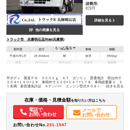
諸費用:
8万円
詳細を見る
他の画像を見る
トラック市 兵庫明石店/R㈱(兵庫県)
もっと見る
初年度
走行
サイズ
車検
積載
平成31年1月
28,304(km)
軽
抹消
350(kg)
地域
内寸(mm)
外寸(mm)
本体色
修復歴
L:2,040
L:3,390
ホワイト系
兵庫県
W:1,400
W:1,470
無
H:280
H:1,780
平ボディ 垂直ＰＧ ３５０ｋｇ ＡＴ ガソリン 普通免許 荷台内寸
２０４×１４０×２８ 車両外寸３３９×１４７×１７８ 車両総重量３．５
ｔ未満 新普通免許証 ４ナンバー エンジン型式Ｒ０６Ａ ６６０Ｃ
装備情報
Ｃ 保証付 小型 トラック リフト能力３５０㎏ ゲート寸法約７１×１
１８ 荷台地上高約６７
エアコン
パワステ
ABS
エアバッグ
カーナビ
ETC
在庫・価格・見積金額
を知りたい方はこちら
電話で
メールで
お問い合わせ
お問い合わせ
お問い合わせNo.
231-1547