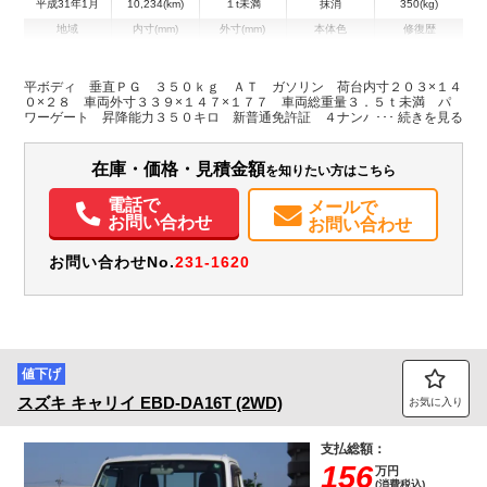
平成31年1月
10,234(km)
１t未満
抹消
350(kg)
地域
内寸(mm)
外寸(mm)
本体色
修復歴
L:2,030
L:3,390
ホワイト系
兵庫県
W:1,400
W:1,470
無
H:280
H:1,770
平ボディ 垂直ＰＧ ３５０ｋｇ ＡＴ ガソリン 荷台内寸２０３×１４
０×２８ 車両外寸３３９×１４７×１７７ 車両総重量３．５ｔ未満 パ
ワーゲート 昇降能力３５０キロ 新普通免許証 ４ナンバー エンジン
装備情報
型式Ｒ０６Ａ ６６０ＣＣ 保証付 小型 トラック
エアコン
パワステ
ABS
エアバッグ
集中ドアロック
カーナビ
ETC
在庫・価格・見積金額
を知りたい方はこちら
電話で
メールで
お問い合わせ
お問い合わせ
お問い合わせNo.
231-1620
値下げ
スズキ
キャリイ
EBD-DA16T (2WD)
お気に入り
支払総額：
156
万円
(消費税込)