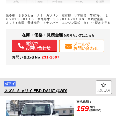
地域
内寸(mm)
外寸(mm)
本体色
修復歴
L:1,820
L:3,390
ホワイト系
兵庫県
W:1,330
W:1,470
無
H:1,150
H:1,960
保冷車 ３５０ｋｇ ＡＴ ガソリン 左右扉 リア観音 荷室内寸 １
８２×１３３×１１５ 車両外寸 ３３９×１４７×１９６ 車両総重量
３．５ｔ未満 普通免許 ４ナンバー エンジン型式 Ｒ０６Ａ ６６０
装備情報
ｃｃ 保証付 軽 トラック
エアコン
パワステ
パワーウィンドウ
ABS
エアバッグ
集中ドアロック
在庫・価格・見積金額
を知りたい方はこちら
バックモニター
電話で
メールで
お問い合わせ
お問い合わせ
お問い合わせNo.
231-2007
値下げ
スズキ
キャリイ
EBD-DA16T (4WD)
お気に入り
支払総額：
159
万円
(消費税込)