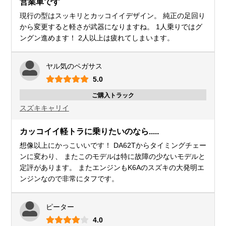
営業車です
現行の型はスッキリとカッコイイデザイン。 純正の足回り
から変更すると軽さが武器になりますね。 1人乗りではグ
ングン進めます！ 2人以上は疲れてしまいます。
ヤル気のペガサス
5.0
ご購入トラック
スズキ
キャリイ
カッコイイ軽トラに乗りたいのなら.....
想像以上にかっこいいです！ DA62Tからタイミングチェー
ンに変わり、 またこのモデルは特に故障の少ないモデルと
定評があります。 またエンジンもK6Aのスズキの大発明エ
ンジンなので非常にタフです。
ピーター
4.0