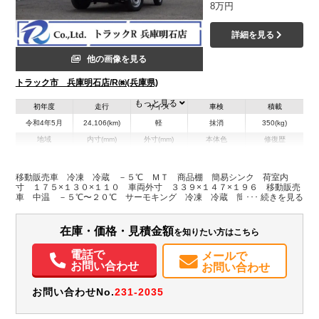
8万円
詳細を見る
他の画像を見る
トラック市 兵庫明石店/R㈱(兵庫県)
もっと見る
初年度
走行
サイズ
車検
積載
令和4年5月
24,106(km)
軽
抹消
350(kg)
地域
内寸(mm)
外寸(mm)
本体色
修復歴
L:1,750
L:3,390
ホワイト系
兵庫県
W:1,300
W:1,470
無
H:1,100
H:1,960
移動販売車 冷凍 冷蔵 －５℃ ＭＴ 商品棚 簡易シンク 荷室内
寸 １７５×１３０×１１０ 車両外寸 ３３９×１４７×１９６ 移動販売
車 中温 －５℃〜２０℃ サーモキング 冷凍 冷蔵 簡易シンク ４
装備情報
０Ｌ清水タンク ２段商品棚 バックカメラ
エアコン
パワステ
パワーウィンドウ
ABS
エアバッグ
集中ドアロック
在庫・価格・見積金額
を知りたい方はこちら
バックモニター
電話で
メールで
お問い合わせ
お問い合わせ
お問い合わせNo.
231-2035