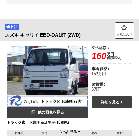
値下げ
スズキ
キャリイ
EBD-DA16T (2WD)
お気に入り
支払総額：
160
万円
(消費税込)
車両価格:
152万円
諸費用:
8万円
詳細を見る
他の画像を見る
トラック市 兵庫明石店/R㈱(兵庫県)
もっと見る
初年度
走行
サイズ
車検
積載