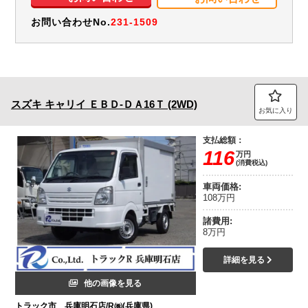
お問い合わせNo.
231-1509
スズキ
キャリイ
ＥＢＤ-ＤＡ16Ｔ (2WD)
お気に入り
支払総額：
116
万円
(消費税込)
車両価格:
108万円
諸費用:
8万円
詳細を見る
他の画像を見る
トラック市 兵庫明石店/R㈱(兵庫県)