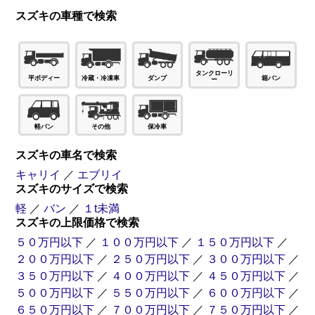
スズキの車種で検索
タンクローリ
ダンプ
箱バン
平ボディー
冷蔵・冷凍車
ー
軽バン
その他
保冷車
スズキの車名で検索
キャリイ
／
エブリイ
スズキのサイズで検索
軽
／
バン
／
１t未満
スズキの上限価格で検索
５０万円以下
／
１００万円以下
／
１５０万円以下
／
２００万円以下
／
２５０万円以下
／
３００万円以下
／
３５０万円以下
／
４００万円以下
／
４５０万円以下
／
５００万円以下
／
５５０万円以下
／
６００万円以下
／
６５０万円以下
／
７００万円以下
／
７５０万円以下
／