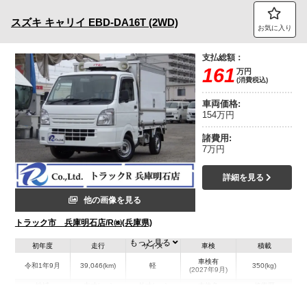
スズキ
キャリイ
EBD-DA16T (2WD)
お気に入り
支払総額：
161
万円
(消費税込)
車両価格:
154万円
諸費用:
7万円
詳細を見る
他の画像を見る
トラック市 兵庫明石店/R㈱(兵庫県)
もっと見る
初年度
走行
サイズ
車検
積載
車検有
令和1年9月
39,046(km)
軽
350(kg)
(2027年9月)
地域
内寸(mm)
外寸(mm)
本体色
修復歴
L:1,800
L:3,390
ホワイト系