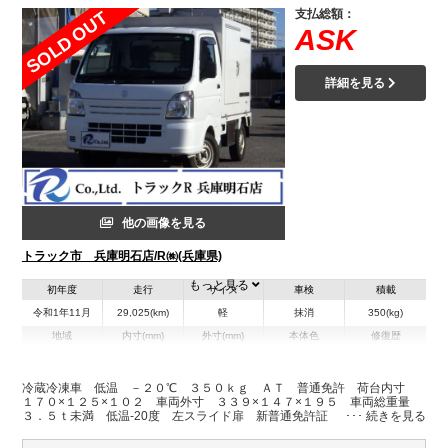
支払総額：
SOLD OUT
ASK
詳細を見る
他の画像を見る
トラック市 兵庫明石店/R㈱(兵庫県)
もっと見る
初年度
走行
サイズ
車検
積載
令和1年11月
29,025(km)
軽
抹消
350(kg)
地域
内寸(mm)
外寸(mm)
本体色
修復歴
L:1,700
L:3,390
ホワイト系
兵庫県
W:1,250
W:1,470
無
H:1,020
H:1,950
冷蔵冷凍車 低温 －２０℃ ３５０ｋｇ ＡＴ 普通免許 荷台内寸
１７０×１２５×１０２ 車両外寸 ３３９×１４７×１９５ 車両総重量
３．５ｔ未満 低温-20度 左スライド扉 新普通免許証 ８ナンバー エ
装備情報
ンジン型式Ｒ０６Ａ ６６０ＣＣ 小型 トラック