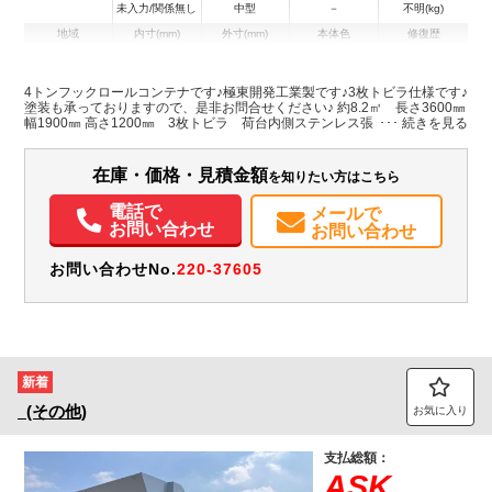
未入力/関係無し
中型
－
不明(kg)
地域
内寸(mm)
外寸(mm)
本体色
修復歴
L:3,600
その他
千葉県
W:1,900
-
－
H:1,200
4トンフックロールコンテナです♪極東開発工業製です♪3枚トビラ仕様です♪
塗装も承っておりますので、是非お問合せください♪ 約8.2㎥ 長さ3600㎜
幅1900㎜ 高さ1200㎜ 3枚トビラ 荷台内側ステンレス張り
在庫・価格・見積金額
を知りたい方はこちら
電話で
メールで
お問い合わせ
お問い合わせ
お問い合わせNo.
220-37605
新着
(その他)
お気に入り
支払総額：
ASK