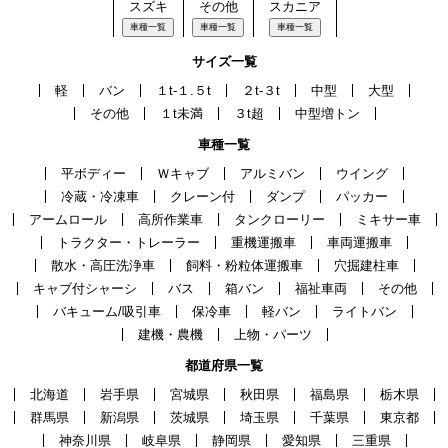
スズキ
その他
スカニア
車種一覧
車種一覧
車種一覧
サイズ一覧
軽
バン
１t-１.５t
２t-３t
中型
大型
その他
１t未満
３t超
中型増トン
車種一覧
平ボディー
Ｗキャブ
アルミバン
ウイング
冷蔵・冷凍車
クレーン付
ダンプ
パッカー
アームロール
高所作業車
タンクローリー
ミキサー車
トラクター・トレーラー
重機運搬車
車両運搬車
散水・高圧洗浄車
飼料・粉粒体運搬車
穴掘建柱車
キャブ付シャーシ
バス
箱バン
福祉車両
その他
バキューム/吸引車
保冷車
軽バン
ライトバン
建機・農機
上物・パーツ
都道府県一覧
北海道
岩手県
宮城県
秋田県
福島県
栃木県
群馬県
新潟県
茨城県
埼玉県
千葉県
東京都
神奈川県
岐阜県
静岡県
愛知県
三重県