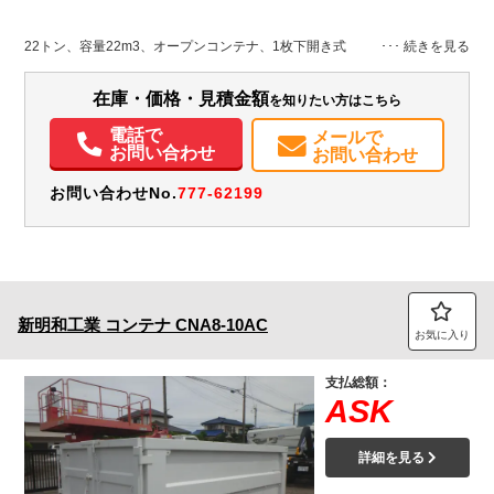
その他
神奈川県
-
-
22トン、容量22m3、オープンコンテナ、1枚下開き式
在庫・価格・見積金額
を知りたい方はこちら
電話で
メールで
お問い合わせ
お問い合わせ
お問い合わせNo.
777-62199
新明和工業
コンテナ
CNA8-10AC
お気に入り
支払総額：
ASK
詳細を見る