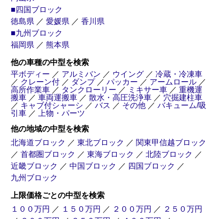
■四国ブロック
徳島県
／
愛媛県
／
香川県
■九州ブロック
福岡県
／
熊本県
他の車種の中型を検索
トラクター
トレーラー
平ボディー
／
アルミバン
／
ウイング
／
冷蔵・冷凍車
／
クレーン付
／
ダンプ
／
パッカー
／
アームロール
／
高所作業車
／
タンクローリー
／
ミキサー車
／
重機運
搬車
／
車両運搬車
／
散水・高圧洗浄車
／
穴掘建柱車
／
キャブ付シャーシ
／
バス
／
その他
／
バキューム/吸
引車
／
上物・パーツ
他の地域の中型を検索
北海道ブロック
／
東北ブロック
／
関東甲信越ブロック
／
首都圏ブロック
／
東海ブロック
／
北陸ブロック
／
近畿ブロック
／
中国ブロック
／
四国ブロック
／
九州ブロック
上限価格ごとの中型を検索
１００万円
／
１５０万円
／
２００万円
／
２５０万円