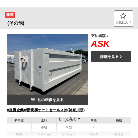
トラック市FC会員専用ページはこちら
新着
ログイン
(その他)
お気に入り
支払総額：
ASK
詳細を見る
他の画像を見る
=提携企業=/新明和オートセールス㈱(神奈川県)
もっと見る
初年度
走行
サイズ
車検
積載
不明
中型
－
地域
内寸(mm)
外寸(mm)
本体色
修復歴