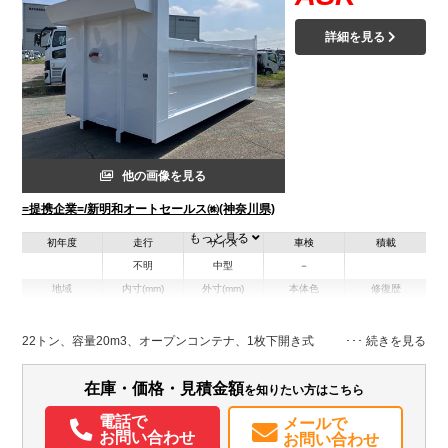
詳細を見る
他の画像を見る
=提携企業=/新明和オートセールス㈱(神奈川県)
もっと見る
初年度
走行
サイズ
車検
積載
不明
中型
－
地域
内寸(mm)
外寸(mm)
本体色
修復歴
その他
神奈川県
-
-
22トン、容量20m3、オープンコンテナ、1枚下開き式
在庫・価格・見積金額
を知りたい方はこちら
電話で
メールで
お問い合わせ
お問い合わせ