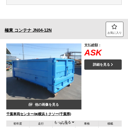
極東
コンテナ
JN04-12N
お気に入り
支払総額：
ASK
詳細を見る
他の画像を見る
千葉車両センター/㈱横浜トクソー(千葉県)
もっと見る
初年度
走行
サイズ
車検
積載