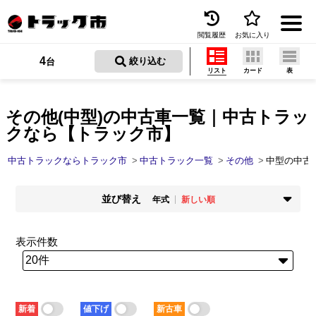
閲覧履歴
お気に入り
Menu
4
 絞り込む
台
リスト
カード
表
中古トラックを探す
トラック買取
その他(中型)の中古車一覧｜中古トラッ
クなら【トラック市】
トラック市とは
中古トラックならトラック市
中古トラック一覧
その他
中型の中古
加盟店一覧
並び替え
お問い合わせ
年式
新しい順
掲載時期
年式
お気に入り
新着順
古い順
新しい順
古い順
表示件数
走行距離
価格
閲覧履歴
少ない順
多い順
安い順
高い順
積載量
車検残
保存した検索条件
少ない順
多い順
短い順
長い順
新着
値下げ
新古車