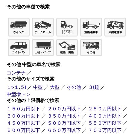
その他の車種で検索
穴掘建柱車
ウイング
アームロール
重機運搬車
ライトバン
上物・パーツ
建機・農機
その他
その他 中型の車名で検索
コンテナ
／
その他のサイズで検索
１t-１.５t
／
中型
／
大型
／
その他
／
３t超
／
中型増トン
その他の上限価格で検索
１５０万円以下
／
２００万円以下
／
２５０万円以下
／
３００万円以下
／
３５０万円以下
／
４００万円以下
／
４５０万円以下
／
５００万円以下
／
５５０万円以下
／
６００万円以下
／
６５０万円以下
／
７００万円以下
／