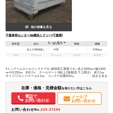
他の画像を見る
千葉車両センター/㈱横浜トクソー(千葉県)
もっと見る
初年度
走行
サイズ
車検
積載
未入力/関係無し
中型
－
不明(kg)
地域
内寸(mm)
外寸(mm)
本体色
修復歴
L:3,600
ホワイト系
千葉県
-
W:1,900
－
H:1,200
4トンアームロールコンテナです♪新明和工業製です♪ 長さ3600㎜×幅1900
㎜×H1200㎜ 約8.2㎥ テールゲート3枚(上2枚観音,下上開き) 床3.2㎜
サイド/フロント/テール2.3㎜ コンテナ自重900㎏
在庫・価格・見積金額
を知りたい方はこちら
電話で
メールで
お問い合わせ
お問い合わせ
お問い合わせNo.
220-37244