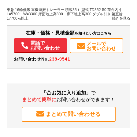
L:11,850
L:5,700
グリーン系
愛媛県
W:3,300
－
W:3,300
H:1,830
東急 16輪低床 重機運搬トレーラー 積載35ｔ 型式 TD352-50 荷台内寸
L=5700 W=3300 床面地上高800 床下地上高300 ダブル引き 第五輪
17700㎏以上
在庫・価格・見積金額
を知りたい方はこちら
電話で
メールで
お問い合わせ
お問い合わせ
お問い合わせNo.
239-9541
「
お気に入り追加」
で
まとめて簡単に
お問い合わせができます！
まとめて問い合わせる