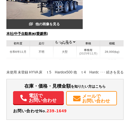
他の画像を見る
本社/中予自動車㈱(愛媛県)
もっと見る
初年度
走行
サイズ
車検
積載
車検有
令和6年11月
不明
大型
28,000(kg)
(2025年11月)
地域
内寸(mm)
外寸(mm)
本体色
修復歴
その他
愛媛県
-
-
無
未使用 未登録 HYVA 床 ｔ5 Hardox500 他 ｔ4 Hardox450
在庫・価格・見積金額
を知りたい方はこちら
電話で
メールで
お問い合わせ
お問い合わせ
お問い合わせNo.
239-1649