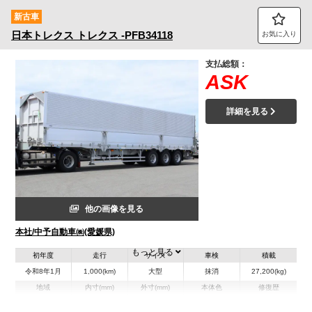
新古車
トラック市FC会員専用ページはこちら
日本トレクス
トレクス
-PFB34118
お気に入り
ログイン
支払総額：
ASK
詳細を見る
他の画像を見る
本社/中予自動車㈱(愛媛県)
もっと見る
初年度
走行
サイズ
車検
積載
令和8年1月
1,000(km)
大型
抹消
27,200(kg)
地域
内寸(mm)
外寸(mm)
本体色
修復歴
L:12,660
L:12,920
シルバー系
愛媛県
W:2,410
W:2,490
－