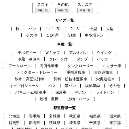
スズキ
その他
スカニア
車種一覧
車種一覧
車種一覧
サイズ一覧
軽
バン
１t-１.５t
２t-３t
中型
大型
その他
１t未満
３t超
中型増トン
車種一覧
平ボディー
Ｗキャブ
アルミバン
ウイング
冷蔵・冷凍車
クレーン付
ダンプ
パッカー
アームロール
高所作業車
タンクローリー
ミキサー車
トラクター・トレーラー
重機運搬車
車両運搬車
散水・高圧洗浄車
飼料・粉粒体運搬車
穴掘建柱車
キャブ付シャーシ
バス
箱バン
福祉車両
その他
バキューム/吸引車
保冷車
軽バン
ライトバン
建機・農機
上物・パーツ
都道府県一覧
北海道
岩手県
宮城県
秋田県
福島県
栃木県
群馬県
新潟県
茨城県
埼玉県
千葉県
東京都