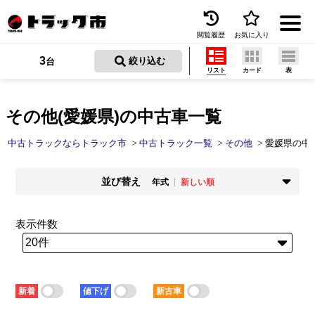
閲覧履歴
お気に入り
Menu
3
 絞り込む
台
リスト
カード
表
中古トラックを探す
トラック買取
その他(愛媛県)の中古車一覧
トラック市とは
中古トラックならトラック市
中古トラック一覧
その他
愛媛県の中
加盟店一覧
並び替え
年式
新しい順
お問い合わせ
掲載時期
年式
新着順
古い順
新しい順
古い順
表示件数
お気に入り
走行距離
価格
少ない順
多い順
安い順
高い順
閲覧履歴
積載量
車検残
少ない順
多い順
短い順
長い順
保存した検索条件
新着
値下げ
新古車