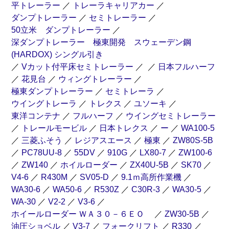
平トレーラー
／
トレーラキャリアカー
／
ダンプトレーラー
／
セミトレーラー
／
50立米 ダンプトレーラー
／
深ダンプトレーラー 極東開発 スウェーデン鋼
(HARDOX) シングル引き
／
Vカット付平床セミトレーラー
／
／
日本フルハーフ
／
花見台
／
ウィングトレーラー
／
極東ダンプトレーラー
／
セミトレーラ
／
ウイングトレーラ
／
トレクス
／
ユソーキ
／
東洋コンテナ
／
フルハーフ
／
ウイングセミトレーラー
／
トレールモービル
／
日本トレクス
／
ー
／
WA100-5
／
三菱ふそう
／
レジアスエース
／
極東
／
ZW80S-5B
／
PC78UU-8
／
55DV
／
910G
／
LX80-7
／
ZW100-6
／
ZW140
／
ホイルローダー
／
ZX40U-5B
／
SK70
／
V4-6
／
R430M
／
SV05-D
／
9.1ｍ高所作業機
／
WA30-6
／
WA50-6
／
R530Z
／
C30R-3
／
WA30-5
／
WA-30
／
V2-2
／
V3-6
／
ホイールローダー ＷＡ３０－６ＥＯ
／
ZW30-5B
／
油圧ショベル
／
V3-7
／
フォークリフト
／
R330
／