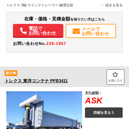
H:2,340
H:3,710
トレクス 3軸 ウイングトレーラー 融雪仕様
在庫・価格・見積金額
を知りたい方はこちら
電話で
メールで
お問い合わせ
お問い合わせ
お問い合わせNo.
239-1967
新古車
トレクス
東洋コンテナ
PFB3411
お気に入り
支払総額：
ASK
詳細を見る