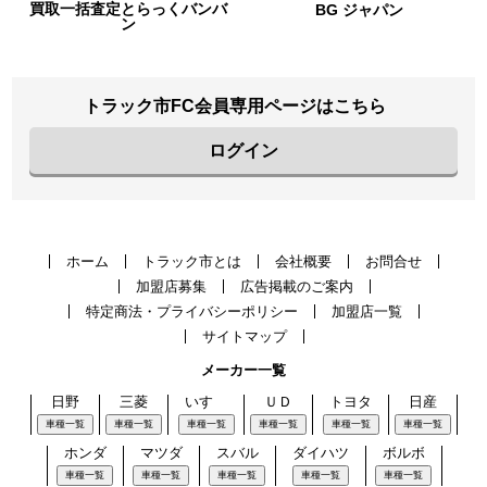
一括査定とらっくバンバ
BG ジャパン
ン
トラック市FC会員専用ページはこちら
ログイン
ホーム
トラック市とは
会社概要
お問合せ
加盟店募集
広告掲載のご案内
特定商法・プライバシーポリシー
加盟店一覧
サイトマップ
メーカー一覧
日野
三菱
いすゞ
ＵＤ
トヨタ
日産
車種一覧
車種一覧
車種一覧
車種一覧
車種一覧
車種一覧
ホンダ
マツダ
スバル
ダイハツ
ボルボ
車種一覧
車種一覧
車種一覧
車種一覧
車種一覧