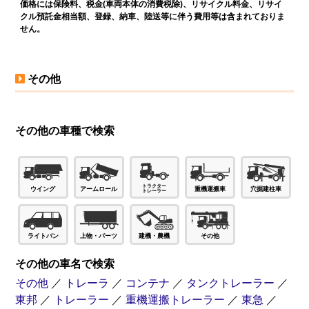
価格には保険料、税金(車両本体の消費税除)、リサイクル料金、リサイ
クル預託金相当額、登録、納車、陸送等に伴う費用等は含まれておりま
せん。
その他
その他の車種で検索
穴掘建柱車
ウイング
アームロール
重機運搬車
ライトバン
上物・パーツ
建機・農機
その他
その他の車名で検索
その他
／
トレーラ
／
コンテナ
／
タンクトレーラー
／
東邦
／
トレーラー
／
重機運搬トレーラー
／
東急
／