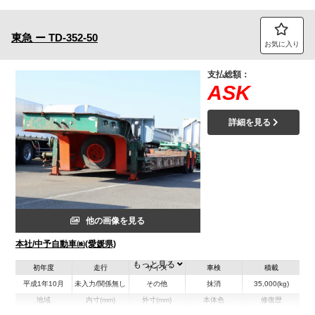
東急
ー
TD-352-50
お気に入り
支払総額：
ASK
詳細を見る
他の画像を見る
本社/中予自動車㈱(愛媛県)
もっと見る
初年度
走行
サイズ
車検
積載
平成1年10月
未入力/関係無し
その他
抹消
35,000(kg)
地域
内寸(mm)
外寸(mm)
本体色
修復歴