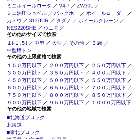
ミニホイールローダ
／
V4-7
／
ZW30L
／
ミニ油圧ショベル
／
バックホー
／
ホイールローダー
／
カトウ
／
313DCR
／
タダノ
／
ホイールクレーン
／
NES220SHE
／
ウニモグ
その他のサイズで検索
トラクター
トレーラー
１t-１.５t
／
中型
／
大型
／
その他
／
３t超
／
中型増トン
その他の上限価格で検索
１５０万円以下
／
２００万円以下
／
２５０万円以下
／
３００万円以下
／
３５０万円以下
／
４００万円以下
／
４５０万円以下
／
５００万円以下
／
５５０万円以下
／
６００万円以下
／
６５０万円以下
／
７００万円以下
／
７５０万円以下
／
８００万円以下
／
８５０万円以下
／
９００万円以下
／
９５０万円以下
／
１０００万円以下
その他の地域で検索
■北海道ブロック
北海道
■東北ブロック