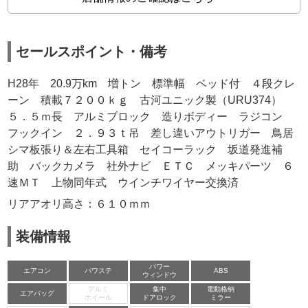
セールスポイント・備考
H28年 20.9万km 増トン 標準幅 ベッド付 ４段クレ
ーン 積載７２００ｋｇ 古河ユニック製（URU374）
５．５ｍ長 アルミブロック 造りボディー ラジコン
フックイン ２．９３ｔ吊 差し違いアウトリガー 鳥居
シマ板張り＆左右工具箱 セイコーラック 坂道発進補
助 バックカメラ 社外ナビ ＥＴＣ メッキパーツ ６
速ＭＴ 上物同年式 ウインチワイヤー交換済
リアアオリ高さ：６１０ｍｍ
装備情報
パワー
エアコン
パワステ
ABS
ウィンドウ
アルミ
集中
電動格納
エアバッグ
ホイール
ドアロック
ミラー