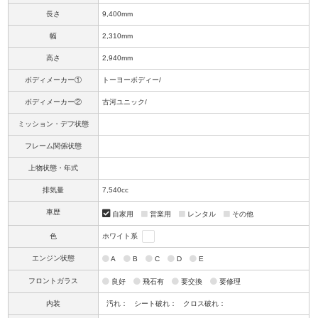
長さ
9,400mm
幅
2,310mm
高さ
2,940mm
ボディメーカー①
トーヨーボディー/
ボディメーカー②
古河ユニック/
ミッション・デフ状態
フレーム関係状態
上物状態・年式
排気量
7,540cc
車歴
自家用
営業用
レンタル
その他
色
ホワイト系
エンジン状態
A
B
C
D
E
フロントガラス
良好
飛石有
要交換
要修理
内装
汚れ：
シート破れ：
クロス破れ：