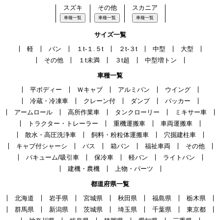
スズキ
その他
スカニア
車種一覧
車種一覧
車種一覧
サイズ一覧
軽
バン
１t-１.５t
２t-３t
中型
大型
その他
１t未満
３t超
中型増トン
車種一覧
平ボディー
Ｗキャブ
アルミバン
ウイング
冷蔵・冷凍車
クレーン付
ダンプ
パッカー
アームロール
高所作業車
タンクローリー
ミキサー車
トラクター・トレーラー
重機運搬車
車両運搬車
散水・高圧洗浄車
飼料・粉粒体運搬車
穴掘建柱車
キャブ付シャーシ
バス
箱バン
福祉車両
その他
バキューム/吸引車
保冷車
軽バン
ライトバン
建機・農機
上物・パーツ
都道府県一覧
北海道
岩手県
宮城県
秋田県
福島県
栃木県
群馬県
新潟県
茨城県
埼玉県
千葉県
東京都