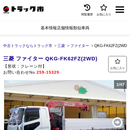
閲覧履歴
お気に入り
Menu
基本情報
店舗情報
類似車両
中古トラックを探す
トラック買取
中古トラックならトラック市
三菱
ファイター
QKG-FK62FZ(2WD)[2
トラック市とは
三菱
ファイター
QKG-FK62FZ(2WD)
【形状：クレーン付】
お気に入り
加盟店一覧
お問い合わせNo.
259-15329
お問い合わせ
1/47
お気に入り
閲覧履歴
保存した検索条件