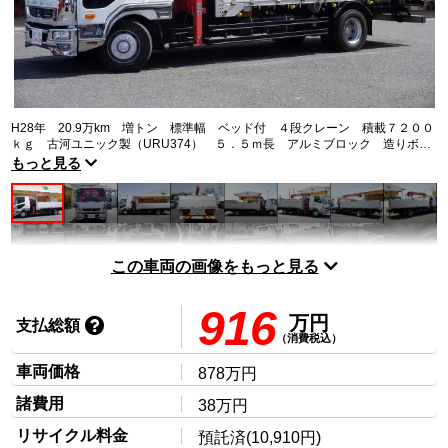
トラック市FC会員専用ページはこちら
ログイン
H28年 20.9万km 増トン 標準幅 ベッド付 ４段クレーン 積載７２００
ｋｇ 古河ユニック製（URU374） ５．５ｍ長 アルミブロック 造りボデ
ィー ラジコン フックイン ２．９３ｔ吊 差し違いアウトリガー 鳥居シ
もっと見る
マ板張り＆左右工具箱 セイコーラック 坂道発進補助 バックカメラ 社外
ナビ ＥＴＣ メッキパーツ ６速ＭＴ 上物同年式 ウインチワイヤー交換
済 リアアオリ高さ：６１０ｍｍ
この車両の画像をもっと見る
916
万円
支払総額
（消費税込）
車両価格
878万円
諸費用
38万円
リサイクル料金
預託済(10,910円)