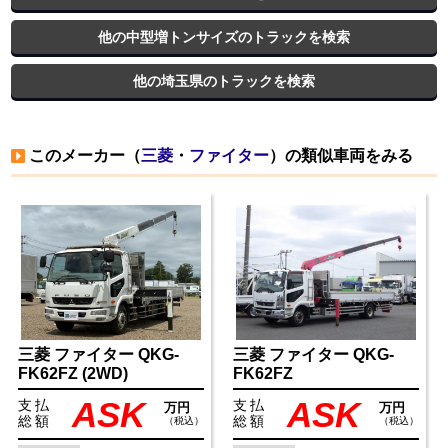
他の中型増トンサイズのトラックを検索
他の埼玉県のトラックを検索
このメーカー（
三菱
・
ファイター
）の類似車両をみる
三菱
ファイター
QKG-
三菱
ファイター
QKG-
FK62FZ
(2WD)
FK62FZ
ASK
ASK
支払
支払
万円
万円
総額
総額
（税込）
（税込）