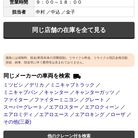
営業時間
９：００～１８：００
担当者
中村 ／中込 ／金子
同じ店舗の在庫を全て見る
価格には保険料、税金(車両本体の消費税除)、リサイクル料金、リサイクル預託金相当額、
登録、納車、陸送等に伴う費用等は含まれておりません。
同じメーカーの車両を検索
ミツビシ
／
デリカ
／
ミニキャブトラック
／
ミニキャブバン
／
キャンター
／
キャンターガッツ
／
ファイター
／
ファイターミニヨン
／
グレート
／
スーパーグレート
／
エアロスター
／
エアロクィーン
／
エアロミディ
／
エアロエース
／
エアロキング
／
ローザ
／
その他(三菱)
他のクレーン付を検索