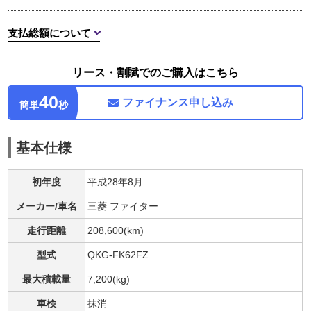
支払総額について
リース・割賦でのご購入はこちら
40
ファイナンス
申し込み
簡単
秒
基本仕様
初年度
平成28年8月
メーカー/車名
三菱 ファイター
走行距離
208,600(km)
型式
QKG-FK62FZ
最大積載量
7,200(kg)
車検
抹消