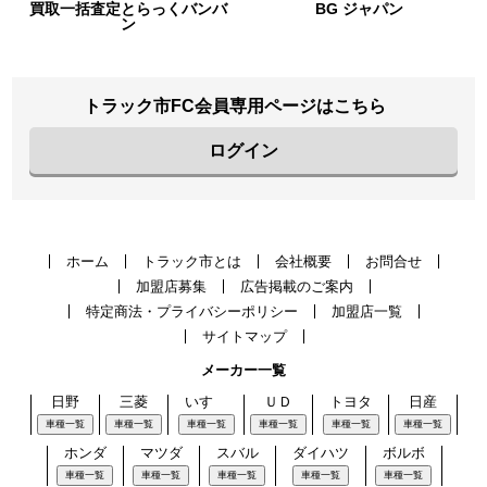
とらっくバンバ
BG ジャパン
URIHO
ン
トラック市FC会員専用ページはこちら
ログイン
ホーム
トラック市とは
会社概要
お問合せ
加盟店募集
広告掲載のご案内
特定商法・プライバシーポリシー
加盟店一覧
サイトマップ
メーカー一覧
日野
三菱
いすゞ
ＵＤ
トヨタ
日産
車種一覧
車種一覧
車種一覧
車種一覧
車種一覧
車種一覧
ホンダ
マツダ
スバル
ダイハツ
ボルボ
車種一覧
車種一覧
車種一覧
車種一覧
車種一覧