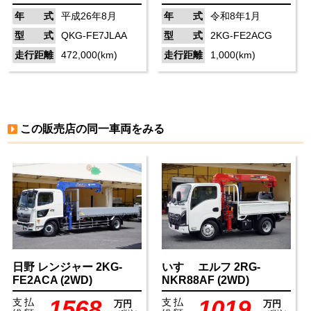
年 式
平成26年8月
年 式
令和8年1月
型 式
QKG-FE7JLAA
型 式
2KG-FE2ACG
走行距離
472,000(km)
走行距離
1,000(km)
この販売店の同一車両をみる
日野
レンジャー
2KG-
いすゞ
エルフ
2RG-
FE2ACA
(2WD)
NKR88AF
(2WD)
1568
1019
支払
支払
万円
万円