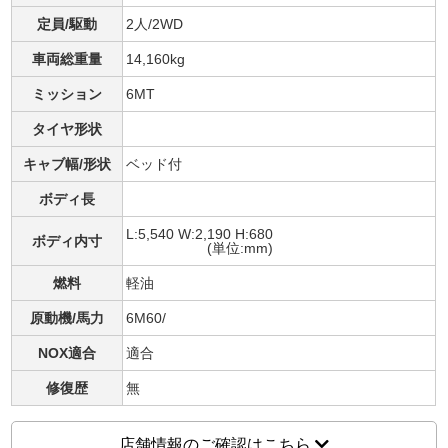
定員/駆動
2人/2WD
車両総重量
14,160kg
ミッション
6MT
タイヤ形状
キャブ幅/形状
ベッド付
ボディ長
L:5,540 W:2,190 H:680
ボディ内寸
(単位:mm)
燃料
軽油
原動機/馬力
6M60/
NOX適合
適合
修復歴
無
店舗情報のご確認はこちら