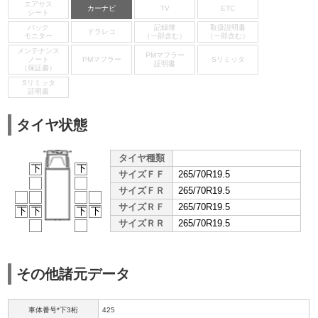
エアサス
カーナビ
TV
ETC
シート
バック
記録簿
取扱説明書
ドラレコ
モニター
（一部含む）
（一部含む）
メンテナンス
PMマフラー
ノート
PMマフラー
Sリミッタ
証明書
（保証書）
Sリミッタ
証明書
タイヤ状態
タイヤ種類
下
下
サイズＦＦ
265/70R19.5
サイズＦＲ
265/70R19.5
サイズＲＦ
265/70R19.5
下
下
下
下
サイズＲＲ
265/70R19.5
その他諸元データ
車体番号*下3桁
425