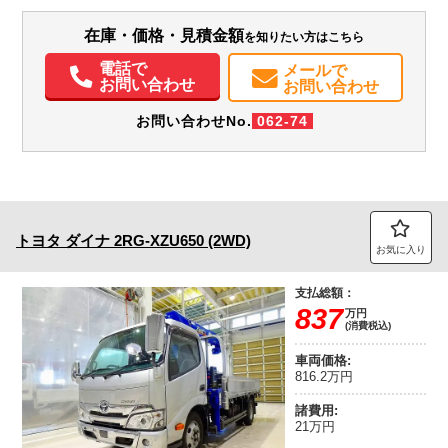
装備情報
在庫・価格・見積金額
を知りたい方はこちら
エアコン
パワステ
パワーウィンドウ
ABS
エアバッグ
電話で
メールで
お問い合わせ
お問い合わせ
お問い合わせNo.
062-74
トヨタ
ダイナ
2RG-XZU650 (2WD)
お気に入り
支払総額：
837
万円
(消費税込)
車両価格:
816.2万円
諸費用:
21万円