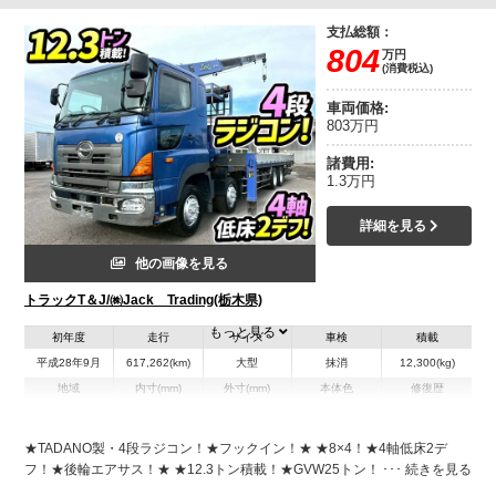
支払総額：
804
万円
(消費税込)
車両価格:
803万円
諸費用:
1.3万円
詳細を見る
他の画像を見る
トラックT＆J/㈱Jack Trading(栃木県)
もっと見る
初年度
走行
サイズ
車検
積載
平成28年9月
617,262(km)
大型
抹消
12,300(kg)
地域
内寸(mm)
外寸(mm)
本体色
修復歴
L:8,690
L:11,990
ブルー系
栃木県
W:2,390
W:2,490
無
H:300
H:3,440
★TADANO製・4段ラジコン！★フックイン！★ ★8×4！★4軸低床2デ
フ！★後輪エアサス！★ ★12.3トン積載！★GVW25トン！★380馬力！★
装備情報