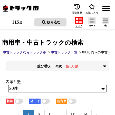
閲覧履歴
お気に入り
Menu
315
 絞り込む
台
リスト
カード
表
中古トラックを探す
トラック買取
商用車・中古トラックの検索
トラック市とは
中古トラックならトラック市
中古トラック一覧
800万円～の中古ト
加盟店一覧
並び替え
年式
新しい順
お問い合わせ
掲載時期
年式
新着順
古い順
新しい順
古い順
表示件数
お気に入り
走行距離
価格
少ない順
多い順
安い順
高い順
閲覧履歴
積載量
車検残
新着
値下げ
新古車
少ない順
多い順
短い順
長い順
保存した検索条件
«
1
2
3
...
15
16
»