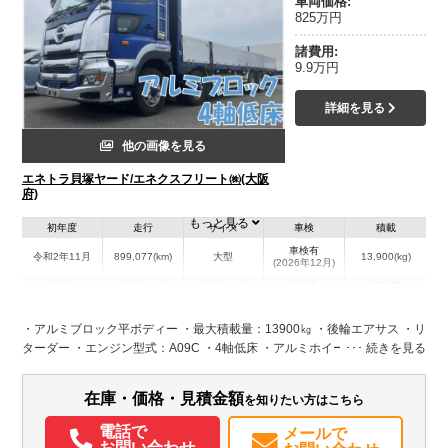
車両価格:
825万円
諸費用:
9.9万円
詳細を見る
他の画像を見る
エネトラ貝塚ヤード/エネクスフリート㈱(大阪
府)
もっと見る
初年度
走行
サイズ
車検
積載
車検有
令和2年11月
899,077(km)
大型
13,900(kg)
(2026年12月)
地域
内寸(mm)
外寸(mm)
本体色
修復歴
L:9,500
L:11,990
ブルー系
大阪府
W:2,400
W:2,500
無
・アルミブロック平ボディー ・最大積載量：13900㎏ ・後輪エアサス ・リ
H:580
H:3,250
ターダー ・エンジン型式：A09C ・4軸低床 ・アルミホイール ・蝶番ステ
ンレス ・ロックバーステンレス ・5方開 ・メッキフロントバンパー ・メッ
装備情報
キグリル ・メッキコーナーパネル ・メッキミラー ・内フック ・スタンシ
在庫・価格・見積金額
を知りたい方はこちら
エアコン
パワステ
パワーウィンドウ
ABS
エアバッグ
アルミホイール
ョンホール ・プロシフト
電動格納ミラー
エアサスシート
電話で
メールで
お問い合わせ