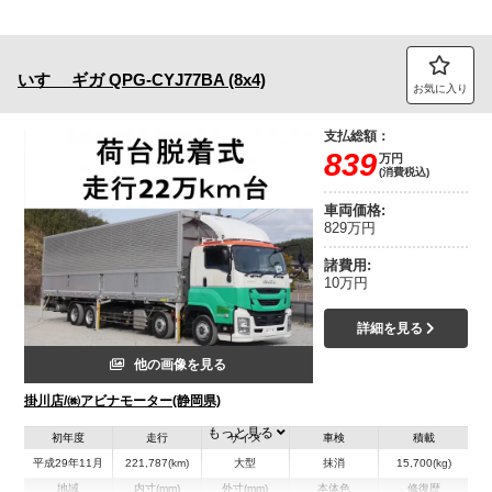
いすゞ
ギガ
QPG-CYJ77BA (8x4)
お気に入り
支払総額：
839
万円
(消費税込)
車両価格:
829万円
諸費用:
10万円
詳細を見る
他の画像を見る
掛川店/㈱アビナモーター(静岡県)
もっと見る
初年度
走行
サイズ
車検
積載
平成29年11月
221,787(km)
大型
抹消
15,700(kg)
地域
内寸(mm)
外寸(mm)
本体色
修復歴