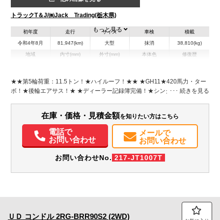
トラックT＆J/㈱Jack Trading(栃木県)
もっと見る
初年度
走行
サイズ
車検
積載
令和4年8月
81,947(km)
大型
抹消
38,810(kg)
地域
内寸(mm)
外寸(mm)
本体色
修復歴
L:5,620
ホワイト系
栃木県
-
W:2,490
有
H:3,350
★★第5輪荷重：11.5トン！★ハイルーフ！★★ ★GH11★420馬力・ター
ボ！★後輪エアサス！★ ★ディーラー記録簿完備！★シングルヘッド！★
装備情報
エアコン
パワステ
パワーウィンドウ
ABS
エアバッグ
集中ドアロック
在庫・価格・見積金額
を知りたい方はこちら
電動格納ミラー
記録簿（一部含む）
電話で
メールで
お問い合わせ
お問い合わせ
お問い合わせNo.
217-JT1007T
ＵＤ
コンドル
2RG-BRR90S2 (2WD)