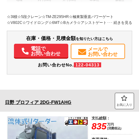
L:3,671
L:6,170
ホワイト系
岐阜県
W:2,089
W:2,180
無
H:342
H:2,820
☆3t積☆5段クレーン☆TM-ZE295HR☆極東製垂直パワーゲート
☆V802C☆ワイドロング☆6MT☆Bカメラ☆アシストゲート☆ETC☆キー
装備情報
レス☆荷台幌加工物（取外可）☆内寸 L3671W2089H342☆ステージ長
890☆地上高910 ☆幌枠組み＆スタッドレスT（荷台積込）☆クレーン＆ラ
エアコン
パワステ
パワーウィンドウ
ABS
エアバッグ
集中ドアロック
在庫・価格・見積金額
を知りたい方はこちら
ジコン動作OK
ETC
バックモニター
電話で
メールで
お問い合わせ
お問い合わせ
お問い合わせNo.
122-04313
日野
プロフィア
2DG-FW1AHG
お気に入り
支払総額：
835
万円
(消費税込)