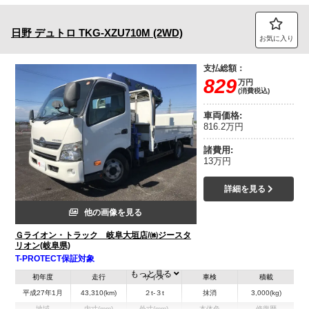
日野
デュトロ
TKG-XZU710M (2WD)
お気に入り
支払総額：
829
万円
(消費税込)
車両価格:
816.2万円
諸費用:
13万円
詳細を見る
他の画像を見る
Ｇライオン・トラック 岐阜大垣店/㈱ジースタ
リオン(岐阜県)
T-PROTECT保証対象
もっと見る
初年度
走行
サイズ
車検
積載
平成27年1月
43,310(km)
２t-３t
抹消
3,000(kg)
地域
内寸(mm)
外寸(mm)
本体色
修復歴