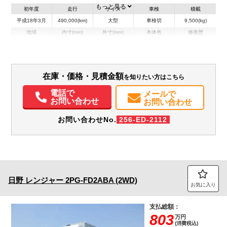
もっと見る
初年度
走行
サイズ
車検
積載
平成18年3月
490,000(km)
大型
車検切
9,500(kg)
地域
内寸(mm)
外寸(mm)
本体色
修復歴
L:5,300
L:7,750
グリーン系
神奈川県
W:2,300
W:2,490
無
H:510
H:3,200
装備情報
在庫・価格・見積金額
を知りたい方はこちら
エアコン
パワステ
パワーウィンドウ
ABS
PMマフラー
Sリミッタ
電話で
メールで
お問い合わせ
お問い合わせ
お問い合わせNo.
256-ED-2112
日野
レンジャー
2PG-FD2ABA (2WD)
お気に入り
支払総額：
803
万円
(消費税込)