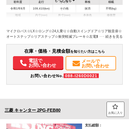
もっと見る
初年度
走行
サイズ
車検
積載
令和1年8月
109,410(km)
その他
抹消
不明(kg)
地域
内寸(mm)
外寸(mm)
本体色
修復歴
L:6,990
ホワイト系
愛知県
-
W:2,080
無
H:2,630
マイクロバス☆LX☆ロング☆24人乗り☆自動スイングドア☆リア観音扉☆
オートステップ☆リアステップ☆衝突軽減ブレーキ☆左電動調整格納ミラ
装備情報
ー☆車線逸脱警報☆横滑防止装置☆ナビ･TV☆Bモニター☆リクライニング
シート☆ハイマウントストップランプ
パワステ
ABS
エアバッグ
カーナビ
TV
バックモニター
在庫・価格・見積金額
を知りたい方はこちら
電話で
メールで
お問い合わせ
お問い合わせ
お問い合わせNo.
088-I260D0021
三菱
キャンター
2PG-FEB80
お気に入り
支払総額：