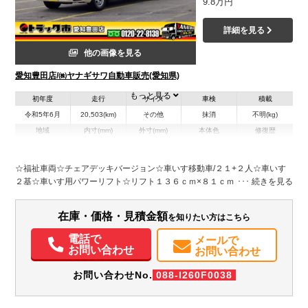
9.8万円
詳細を見る
他の画像を見る
愛知豊田店/㈱ヤナギサワ自動車販売(愛知県)
もっと見る
初年度
走行
サイズ
車検
積載
令和5年6月
20,503(km)
その他
抹消
不明(kg)
地域
内寸(mm)
外寸(mm)
本体色
修復歴
L:6,990
ホワイト系
愛知県
-
W:2,010
無
H:2,730
☆福祉車両☆チェアデッキバージョン☆車いす移動車/２１+２人☆車いす
２基☆車いす用パワーリフト☆リフト１３６ｃｍ×８１ｃｍ☆自動ドア/オ
装備情報
ートステップ☆乗降注意灯☆衝突軽減ブレーキ☆坂道発進補助装置☆ＬＥ
Ｄヘッドライト☆プライバシーガラス☆右天井荷物棚☆リクライニングシ
エアコン
パワステ
パワーウィンドウ
ABS
エアバッグ
電動格納ミラー
在庫・価格・見積金額
を知りたい方はこちら
ート☆前席天井コンソール☆純正２トーンカラー☆カロッツェリアナビ・
カーナビ
TV
バックモニター
ドラレコ
取扱説明書（一部含む）
地デジＴＶ☆バックカメラ☆ユピテル前後ドライブレコーダー
電話で
メールで
お問い合わせ
お問い合わせ
お問い合わせNo.
088-I260F0038