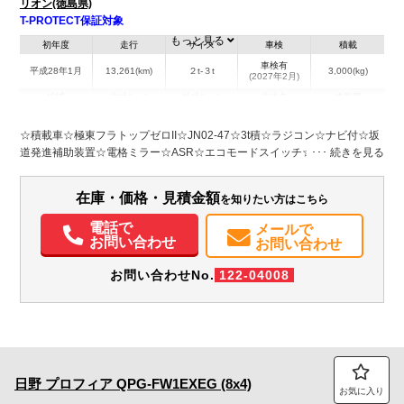
リオン(徳島県)
T-PROTECT保証対象
もっと見る
初年度
走行
サイズ
車検
積載
車検有
平成28年1月
13,261(km)
２t-３t
3,000(kg)
(2027年2月)
地域
内寸(mm)
外寸(mm)
本体色
修復歴
L:7,580
L:5,700
ホワイト系
徳島県
W:2,190
無
W:2,070
☆積載車☆極東フラトップゼロII☆JN02-47☆3t積☆ラジコン☆ナビ付☆坂
H:2,190
道発進補助装置☆電格ミラー☆ASR☆エコモードスイッチ☆メッキパーツ
☆ETC☆オプションサイドスカート☆ウィンチ☆パナソニックナビ（カラ
装備情報
ーバックモニター） ☆荷台内寸 L5700 W2070
在庫・価格・見積金額
を知りたい方はこちら
エアコン
パワステ
パワーウィンドウ
ABS
エアバッグ
集中ドアロック
電動格納ミラー
ETC
バックモニター
電話で
メールで
お問い合わせ
お問い合わせ
お問い合わせNo.
122-04008
日野
プロフィア
QPG-FW1EXEG (8x4)
お気に入り