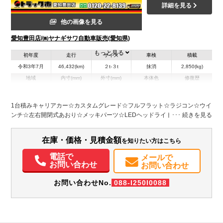
詳細を見る
他の画像を見る
愛知豊田店/㈱ヤナギサワ自動車販売(愛知県)
もっと見る
初年度
走行
サイズ
車検
積載
令和3年7月
46,432(km)
２t-３t
抹消
2,850(kg)
地域
内寸(mm)
外寸(mm)
本体色
修復歴
L:5,680
L:7,590
ブルー系
愛知県
W:2,060
W:2,220
無
H:110
H:2,260
1台積みキャリアカー☆カスタムグレード☆フルフラット☆ラジコン☆ウイ
ンチ☆左右開閉式あおり☆メッキパーツ☆LEDヘッドライト☆LEDサイド
装備情報
マーカー3対☆アルミホイール☆衝突軽減ブレーキ☆車線逸脱警報☆ナビ☆
ドラレコ☆バックカメラ☆5MT
エアコン
パワステ
パワーウィンドウ
ABS
エアバッグ
アルミホイール
在庫・価格・見積金額
を知りたい方はこちら
カーナビ
TV
ETC
バックモニター
ドラレコ
電話で
メールで
お問い合わせ
お問い合わせ
お問い合わせNo.
088-I250I0088