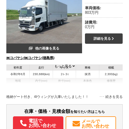
車両価格:
803万円
諸費用:
0万円
詳細を見る
他の画像を見る
㈱コバヤシ/㈱コバヤシ(徳島県)
もっと見る
初年度
走行
サイズ
車検
積載
令和2年6月
230,688(km)
２t-３t
抹消
2,300(kg)
地域
内寸(mm)
外寸(mm)
本体色
修復歴
L:6,260
L:8,640
ホワイト系
徳島県
W:2,400
W:250
無
H:2,430
H:3,520
格納ゲート付き、4tウィングが入庫いたしました！！
装備情報
在庫・価格・見積金額
を知りたい方はこちら
エアコン
パワステ
パワーウィンドウ
ABS
エアバッグ
ETC
バックモニター
PMマフラー
電話で
メールで
お問い合わせ
お問い合わせ