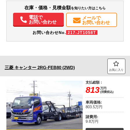
エアコン
パワステ
パワーウィンドウ
ABS
エアバッグ
集中ドアロック
在庫・価格・見積金額
を知りたい方はこちら
電動格納ミラー
ETC
電話で
メールで
お問い合わせ
お問い合わせ
お問い合わせNo.
217-JT1058T
三菱
キャンター
2RG-FEB80 (2WD)
お気に入り
支払総額：
813
万円
(消費税込)
車両価格:
803.5万円
諸費用:
9.8万円