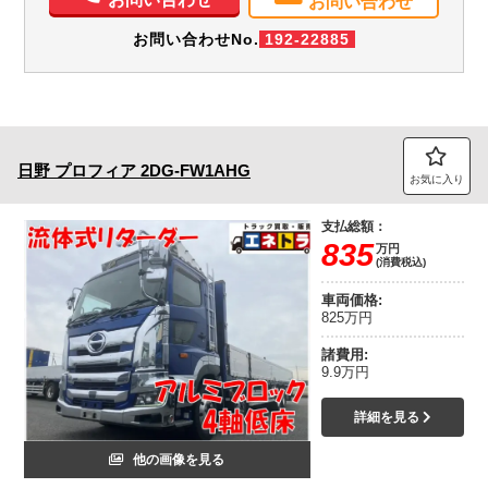
お問い合わせ
お問い合わせNo.
192-22885
日野
プロフィア
2DG-FW1AHG
お気に入り
支払総額：
835
万円
(消費税込)
車両価格:
825万円
諸費用:
9.9万円
詳細を見る
他の画像を見る