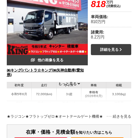
818
万円
(消費税込)
車両価格:
810万円
諸費用:
8.2万円
詳細を見る
他の画像を見る
㈱キング/バントラ☆キング/㈱矢神自動車(愛知
県)
もっと見る
初年度
走行
サイズ
車検
積載
車検有
令和5年6月
72,000(km)
３t超
3,100(kg)
(2026年6月)
地域
内寸(mm)
外寸(mm)
本体色
修復歴
L:7,610
L:5,700
その他
愛知県
W:2,220
無
W:2,060
★ラジコン★フラトップゼロ★オートテールゲート機構★
H:2,170
装備情報
在庫・価格・見積金額
を知りたい方はこちら