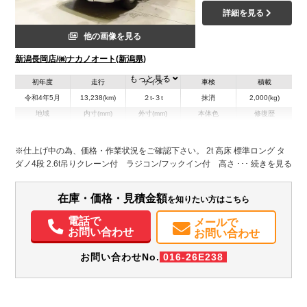
詳細を見る
他の画像を見る
新潟長岡店/㈱ナカノオート(新潟県)
もっと見る
初年度
走行
サイズ
車検
積載
令和4年5月
13,238(km)
２t-３t
抹消
2,000(kg)
地域
内寸(mm)
外寸(mm)
本体色
修復歴
L:3,700
L:5,980
シルバー系
新潟県
W:1,790
W:1,880
無
H:370
H:2,720
※仕上げ中の為、価格・作業状況をご確認下さい。 2t 高床 標準ロング タ
ダノ4段 2.6t吊りクレーン付 ラジコン/フックイン付 高さ制限/未格納警
装備情報
報装置 警報仕様 ブーム先ゴンドラ付 クレーンゴンドラステー(ボルト
止め/溶接なし) ※令和 8年 4月クレーン年次点検済 三方開 床鉄板張
エアコン
パワステ
パワーウィンドウ
ABS
エアバッグ
集中ドアロック
在庫・価格・見積金額
を知りたい方はこちら
り 左右セイコーラック AC PS PW SRS ABS キーフリー 左電
電動格納ミラー
ETC
ドラレコ
記録簿（一部含む）
取扱説明書（一部含む）
格ミラー
メンテナンスノート（保証書）
PMマフラー
電話で
メールで
お問い合わせ
お問い合わせ
お問い合わせNo.
016-26E238