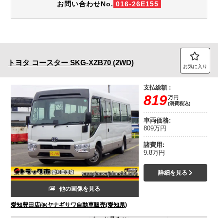
お問い合わせNo.
016-26E155
トヨタ
コースター
SKG-XZB70 (2WD)
お気に入り
支払総額：
819
万円
(消費税込)
車両価格:
809万円
諸費用:
9.8万円
詳細を見る
他の画像を見る
愛知豊田店/㈱ヤナギサワ自動車販売(愛知県)