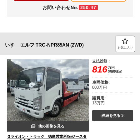
お問い合わせNo.
250-47
いすゞ
エルフ
TRG-NPR85AN (2WD)
お気に入り
支払総額：
816
万円
(消費税込)
車両価格:
803万円
諸費用:
13万円
詳細を見る
他の画像を見る
Ｇライオン・トラック 徳島営業所/㈱ジースタ