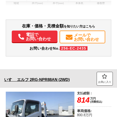
地域
内寸(mm)
外寸(mm)
本体色
修復歴
L:5,520
L:8,170
ホワイト系
神奈川県
W:2,160
W:2,260
無
H:400
H:3,000
装備情報
在庫・価格・見積金額
を知りたい方はこちら
エアコン
パワステ
パワーウィンドウ
ABS
ETC
PMマフラー
電話で
メールで
お問い合わせ
お問い合わせ
お問い合わせNo.
256-EC-2435
いすゞ
エルフ
2RG-NPR88AN (2WD)
お気に入り
支払総額：
814
万円
(消費税込)
車両価格:
800.8万円