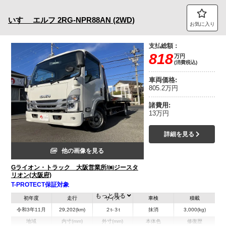
いすゞ
エルフ
2RG-NPR88AN (2WD)
お気に入り
支払総額：
818
万円
(消費税込)
車両価格:
805.2万円
諸費用:
13万円
詳細を見る
他の画像を見る
Gライオン・トラック 大阪営業所/㈱ジースタ
リオン(大阪府)
T-PROTECT保証対象
もっと見る
初年度
走行
サイズ
車検
積載
令和3年11月
29,202(km)
２t-３t
抹消
3,000(kg)
地域
内寸(mm)
外寸(mm)
本体色
修復歴