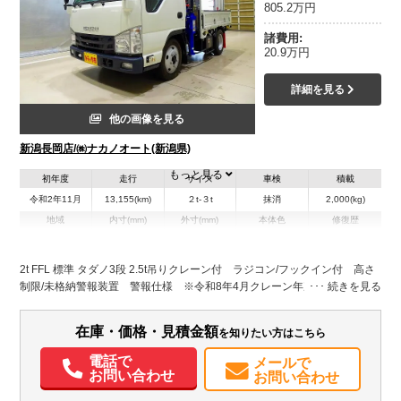
805.2万円
諸費用:
20.9万円
詳細を見る
他の画像を見る
新潟長岡店/㈱ナカノオート(新潟県)
もっと見る
初年度
走行
サイズ
車検
積載
令和2年11月
13,155(km)
２t-３t
抹消
2,000(kg)
地域
内寸(mm)
外寸(mm)
本体色
修復歴
L:2,390
L:4,680
ホワイト系
新潟県
W:1,620
W:1,700
無
H:380
H:2,490
2t FFL 標準 タダノ3段 2.5t吊りクレーン付 ラジコン/フックイン付 高さ
制限/未格納警報装置 警報仕様 ※令和8年4月クレーン年次点検済 三方
装備情報
開 床鉄板張り(2.3mm) アオリ三方上部プロテクター付 アオリロープ
穴左右3対/リア2ヶ所 リアアオリチェーン溶接止め/チェーン掛け 前立て
エアコン
パワステ
パワーウィンドウ
ABS
エアバッグ
集中ドアロック
在庫・価格・見積金額
を知りたい方はこちら
アルミ縞鋼板張り/上部枕木/上部左右工具箱/左右LED作業灯2個
電動格納ミラー
カーナビ
TV
ETC
バックモニター
ドラレコ
記録簿（一部含む）
取扱説明書（一部含む）
メンテナンスノート（保証書）
電話で
メールで
お問い合わせ
お問い合わせ
PMマフラー