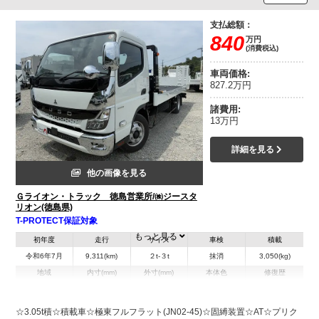
支払総額：
840
万円
(消費税込)
車両価格:
827.2万円
諸費用:
13万円
詳細を見る
他の画像を見る
Ｇライオン・トラック 徳島営業所/㈱ジースタ
リオン(徳島県)
T-PROTECT保証対象
もっと見る
初年度
走行
サイズ
車検
積載
令和6年7月
9,311(km)
２t-３t
抹消
3,050(kg)
地域
内寸(mm)
外寸(mm)
本体色
修復歴
L:7,610
L:5,700
ホワイト系
徳島県
W:2,210
無
W:2,070
H:2,180
☆3.05t積☆積載車☆極東フルフラット(JN02-45)☆固縛装置☆AT☆プリク