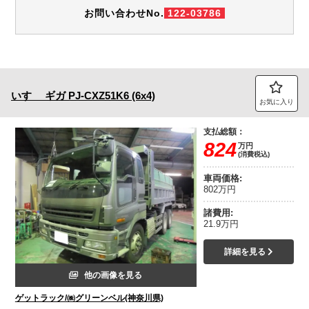
お問い合わせNo.
122-03786
いすゞ
ギガ
PJ-CXZ51K6 (6x4)
お気に入り
支払総額：
824
万円
(消費税込)
車両価格:
802万円
諸費用:
21.9万円
詳細を見る
他の画像を見る
ゲットラック/㈱グリーンベル(神奈川県)