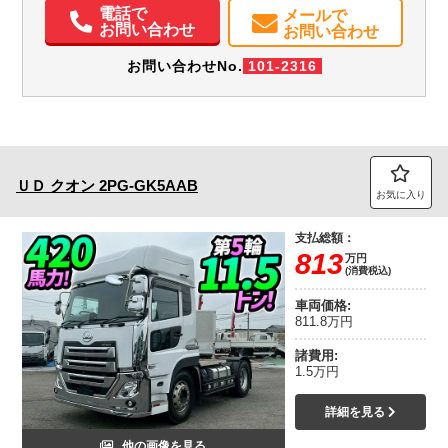
エアコン
パワステ
パワーウィンドウ
ABS
エアバッグ
ETC
電話で
メールで
お問い合わせ
お問い合わせ
お問い合わせNo.
101-2316
ＵＤ
クオン
2PG-GK5AAB
お気に入り
支払総額：
813
万円
(消費税込)
車両価格:
811.8万円
諸費用:
1.5万円
詳細を見る
他の画像を見る