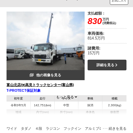
お気に入り
支払総額：
830
万円
(消費税込)
車両価格:
814.5万円
諸費用:
15万円
詳細を見る
他の画像を見る
富山北店/㈲高見トラックセンター(富山県)
T-PROTECT保証対象
もっと見る
初年度
走行
サイズ
車検
積載
令和3年5月
142,751(km)
中型
抹消
2,300(kg)
地域
内寸(mm)
外寸(mm)
本体色
修復歴
L:6,000
L:8,920
ホワイト系
富山県
W:2,390
W:2,470
無
H:398
H:3,040
ワイド タダノ ４段 ラジコン フックイン アルミブロック