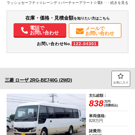
ラッシュセーフティ☆レーンディパーチャーアラート☆電格ミラー☆エコ
装備情報
モードスイッチ☆ラジコン☆ウインチ☆メッキパーツ☆ETC☆上物ラジコ
ン動作確認済
エアコン
パワステ
パワーウィンドウ
ABS
エアバッグ
集中ドアロック
在庫・価格・見積金額
を知りたい方はこちら
電動格納ミラー
ETC
電話で
メールで
お問い合わせ
お問い合わせ
お問い合わせNo.
122-04301
三菱
ローザ
2RG-BE740G (2WD)
お気に入り
支払総額：
838
万円
(消費税込)
車両価格:
828万円
諸費用: