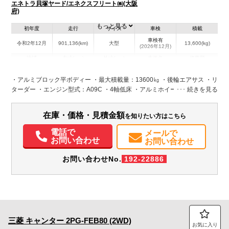
エネトラ貝塚ヤード/エネクスフリート㈱(大阪
府)
もっと見る
初年度
走行
サイズ
車検
積載
車検有
令和2年12月
901,136(km)
大型
13,600(kg)
(2026年12月)
地域
内寸(mm)
外寸(mm)
本体色
修復歴
L:9,511
L:11,980
ブルー系
大阪府
W:2,409
W:2,500
無
・アルミブロック平ボディー ・最大積載量：13600㎏ ・後輪エアサス ・リ
H:586
H:3,260
ターダー ・エンジン型式：A09C ・4軸低床 ・アルミホイール ・蝶番ステ
ンレス ・ロックバーステンレス ・5方開 ・メッキフロントバンパー ・メッ
装備情報
キグリル ・メッキコーナーパネル ・メッキミラー ・内フック ・スタンシ
在庫・価格・見積金額
を知りたい方はこちら
エアコン
パワステ
パワーウィンドウ
ABS
エアバッグ
アルミホイール
ョンホール ・プロシフト
電動格納ミラー
エアサスシート
電話で
メールで
お問い合わせ
お問い合わせ
お問い合わせNo.
192-22886
三菱
キャンター
2PG-FEB80 (2WD)
お気に入り