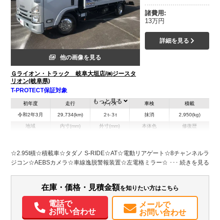
諸費用:
13万円
詳細を見る
他の画像を見る
Ｇライオン・トラック 岐阜大垣店/㈱ジースタ
リオン(岐阜県)
T-PROTECT保証対象
もっと見る
初年度
走行
サイズ
車検
積載
令和2年3月
29,734(km)
２t-３t
抹消
2,950(kg)
地域
内寸(mm)
外寸(mm)
本体色
修復歴
L:7,600
L:5,703
ホワイト系
岐阜県
W:2,180
無
W:2,070
H:2,310
☆2.95t積☆積載車☆タダノ S-RIDE☆AT☆電動リアゲート☆8チャンネルラ
ジコン☆AEBSカメラ☆車線逸脱警報装置☆左電格ミラー☆キーレス
装備情報
☆ETC☆荷台内寸 L5703 W2070 ☆TADANO製（SS-38)
エアコン
パワステ
パワーウィンドウ
ABS
エアバッグ
集中ドアロック
在庫・価格・見積金額
を知りたい方はこちら
電動格納ミラー
ETC
電話で
メールで
お問い合わせ
お問い合わせ