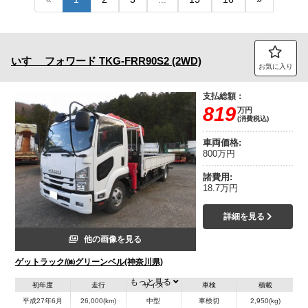
トラック市FC会員専用ページはこちら
ログイン
いすゞ
フォワード
TKG-FRR90S2 (2WD)
お気に入り
支払総額：
819
万円
(消費税込)
車両価格:
800万円
諸費用:
18.7万円
詳細を見る
他の画像を見る
ゲットラック/㈱グリーンベル(神奈川県)
もっと見る
初年度
走行
サイズ
車検
積載
平成27年6月
26,000(km)
中型
車検切
2,950(kg)