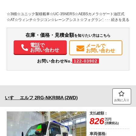
L:7,560
L:5,710
ホワイト系
大阪府
W:2,190
無
W:2,060
H:2,230
☆3t積☆ユニック製積載車☆UC-35NERS☆AEBSカメラ☆ゲート油圧式
☆AT☆ウィンチ☆ラジコン☆レーンアシスト☆フォグランプ☆LEDヘッド
装備情報
ランプ☆左電格ミラー☆Bluetooth付オーディオ☆アイドルアップ☆キーレ
ス☆ドアバイザー
エアコン
パワステ
パワーウィンドウ
ABS
エアバッグ
集中ドアロック
在庫・価格・見積金額
を知りたい方はこちら
電動格納ミラー
電話で
メールで
お問い合わせ
お問い合わせ
お問い合わせNo.
122-03902
いすゞ
エルフ
2RG-NKR88A (2WD)
お気に入り
支払総額：
826
万円
(消費税込)
車両価格: