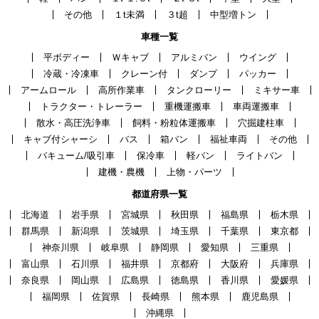
その他
１t未満
３t超
中型増トン
車種一覧
平ボディー
Ｗキャブ
アルミバン
ウイング
冷蔵・冷凍車
クレーン付
ダンプ
パッカー
アームロール
高所作業車
タンクローリー
ミキサー車
トラクター・トレーラー
重機運搬車
車両運搬車
散水・高圧洗浄車
飼料・粉粒体運搬車
穴掘建柱車
キャブ付シャーシ
バス
箱バン
福祉車両
その他
バキューム/吸引車
保冷車
軽バン
ライトバン
建機・農機
上物・パーツ
都道府県一覧
北海道
岩手県
宮城県
秋田県
福島県
栃木県
群馬県
新潟県
茨城県
埼玉県
千葉県
東京都
神奈川県
岐阜県
静岡県
愛知県
三重県
富山県
石川県
福井県
京都府
大阪府
兵庫県
奈良県
岡山県
広島県
徳島県
香川県
愛媛県
福岡県
佐賀県
長崎県
熊本県
鹿児島県
沖縄県