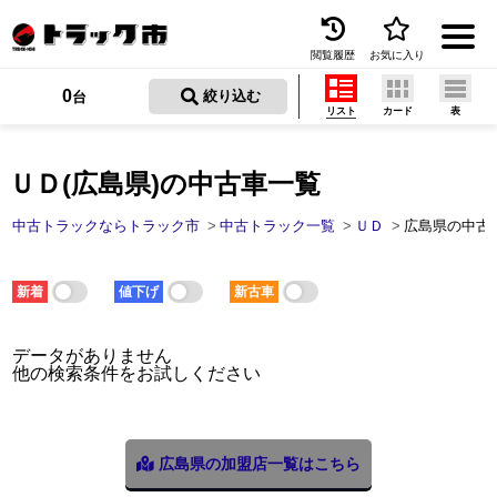
閲覧履歴
お気に入り
Menu
0
 絞り込む
台
リスト
カード
表
中古トラックを探す
トラック買取
ＵＤ(広島県)の中古車一覧
トラック市とは
中古トラックならトラック市
中古トラック一覧
ＵＤ
広島県の中古
加盟店一覧
新着
値下げ
新古車
お問い合わせ
データがありません
お気に入り
他の検索条件をお試しください
閲覧履歴
保存した検索条件
広島県の加盟店一覧はこちら