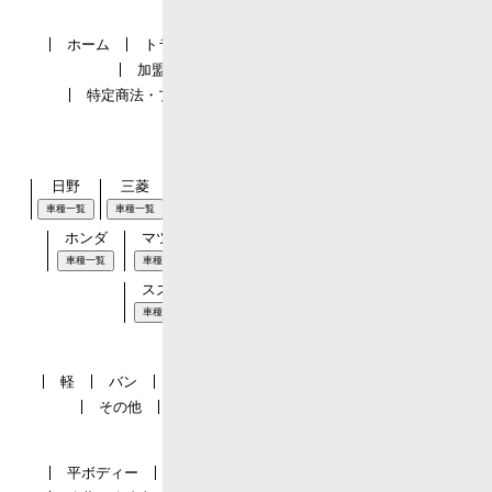
ホーム
トラック市とは
会社概要
お問合せ
加盟店募集
広告掲載のご案内
特定商法・プライバシーポリシー
加盟店一覧
サイトマップ
メーカー一覧
日野
三菱
いすゞ
ＵＤ
トヨタ
日産
車種一覧
車種一覧
車種一覧
車種一覧
車種一覧
車種一覧
ホンダ
マツダ
スバル
ダイハツ
ボルボ
車種一覧
車種一覧
車種一覧
車種一覧
車種一覧
スズキ
その他
スカニア
車種一覧
車種一覧
車種一覧
サイズ一覧
軽
バン
１t-１.５t
２t-３t
中型
大型
その他
１t未満
３t超
中型増トン
車種一覧
平ボディー
Ｗキャブ
アルミバン
ウイング