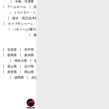
冷蔵・冷凍車
クレーン付
ダンプ
パッカー
アームロール
高所作業車
タンクローリー
ミキサー車
トラクター・トレーラー
重機運搬車
車両運搬車
散水・高圧洗浄車
飼料・粉粒体運搬車
穴掘建柱車
キャブ付シャーシ
バス
箱バン
福祉車両
その他
バキューム/吸引車
保冷車
軽バン
ライトバン
建機・農機
上物・パーツ
都道府県一覧
北海道
岩手県
宮城県
秋田県
福島県
栃木県
群馬県
新潟県
茨城県
埼玉県
千葉県
東京都
神奈川県
岐阜県
静岡県
愛知県
三重県
富山県
石川県
福井県
京都府
大阪府
兵庫県
奈良県
岡山県
広島県
徳島県
香川県
愛媛県
福岡県
佐賀県
長崎県
熊本県
鹿児島県
沖縄県