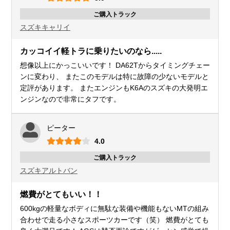
ご購入トラック
スズキ
キャリイ
カッコイイ軽トラに乗りたいのなら.....
想像以上にかっこいいです！ DA62Tからタイミングチェー
ンに変わり、 またこのモデルは特に故障の少ないモデルと
定評があります。 またエンジンもK6Aのスズキの大発明エ
ンジンなので非常にタフです。
ピーター
4.0
ご購入トラック
スズキ
アルトバン
燃費がとてもいい！！
600kgの軽量なボディに無駄な装備や機能もないMTの組み
合わせで走る小さなスポーツカーです（笑） 燃費がとても