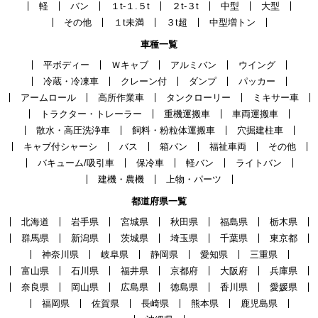
軽
バン
１t-１.５t
２t-３t
中型
大型
その他
１t未満
３t超
中型増トン
車種一覧
平ボディー
Ｗキャブ
アルミバン
ウイング
冷蔵・冷凍車
クレーン付
ダンプ
パッカー
アームロール
高所作業車
タンクローリー
ミキサー車
トラクター・トレーラー
重機運搬車
車両運搬車
散水・高圧洗浄車
飼料・粉粒体運搬車
穴掘建柱車
キャブ付シャーシ
バス
箱バン
福祉車両
その他
バキューム/吸引車
保冷車
軽バン
ライトバン
建機・農機
上物・パーツ
都道府県一覧
北海道
岩手県
宮城県
秋田県
福島県
栃木県
群馬県
新潟県
茨城県
埼玉県
千葉県
東京都
神奈川県
岐阜県
静岡県
愛知県
三重県
富山県
石川県
福井県
京都府
大阪府
兵庫県
奈良県
岡山県
広島県
徳島県
香川県
愛媛県
福岡県
佐賀県
長崎県
熊本県
鹿児島県