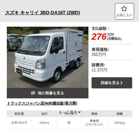
トラック市FC会員専用ページはこちら
スズキ
キャリイ
3BD-DA16T (2WD)
お気に入り
ログイン
支払総額：
276
万円
(消費税込)
車両価格:
265万円
諸費用:
11.3万円
詳細を見る
他の画像を見る
トラックスジャパン店/㈲向陽自販(香川県)
もっと見る
初年度
走行
サイズ
車検
積載
車検有
令和7年4月
26(km)
軽
350(kg)
(2027年4月)
地域
内寸(mm)
外寸(mm)
本体色
修復歴
L:168
L:339