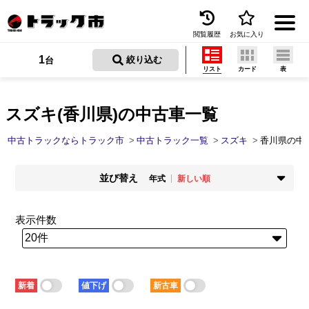
閲覧履歴
お気に入り
Menu
1
 絞り込む
台
リスト
カード
表
中古トラックを探す
トラック買取
スズキ(香川県)の中古車一覧
トラック市とは
中古トラックならトラック市
中古トラック一覧
スズキ
香川県の中
加盟店一覧
並び替え
年式
新しい順
お問い合わせ
掲載時期
年式
新着順
古い順
新しい順
古い順
表示件数
お気に入り
走行距離
価格
少ない順
多い順
安い順
高い順
閲覧履歴
積載量
車検残
少ない順
多い順
短い順
長い順
保存した検索条件
新着
値下げ
新古車