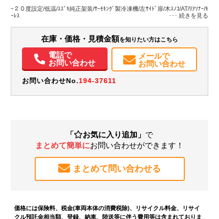
その他
香川県
W:125
W:147
無
ｰ２０度設定/低温/ｽｽﾞｷ純正架装/ｻｰﾓｷﾝｸﾞ製冷凍機/左ｻｲﾄﾞ扉/木ｽﾉｺ/AT/ﾘｱｿﾅｰ/ｷ
H:104
H:196
ｰﾚｽ
装備情報
在庫・価格・見積金額
を知りたい方はこちら
エアコン
パワステ
パワーウィンドウ
ABS
エアバッグ
電話で
メールで
取扱説明書（一部含む）
メンテナンスノート（保証書）
お問い合わせ
お問い合わせ
お問い合わせNo.
194-37611
「
お気に入り追加」
で
まとめて簡単に
お問い合わせができます！
まとめて問い合わせる
価格には保険料、税金(車両本体の消費税除)、リサイクル料金、リサイ
クル預託金相当額、登録、納車、陸送等に伴う費用等は含まれておりま