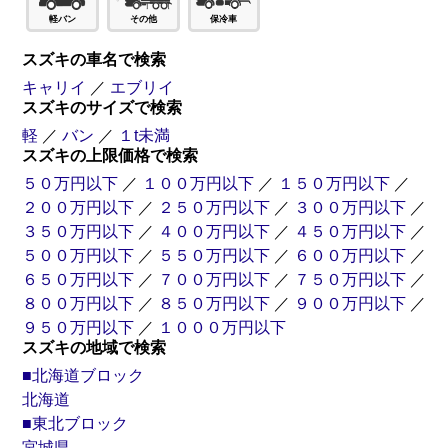
軽バン
その他
保冷車
スズキの車名で検索
キャリイ
／
エブリイ
スズキのサイズで検索
軽
／
バン
／
１t未満
スズキの上限価格で検索
５０万円以下
／
１００万円以下
／
１５０万円以下
／
２００万円以下
／
２５０万円以下
／
３００万円以下
／
３５０万円以下
／
４００万円以下
／
４５０万円以下
／
５００万円以下
／
５５０万円以下
／
６００万円以下
／
６５０万円以下
／
７００万円以下
／
７５０万円以下
／
８００万円以下
／
８５０万円以下
／
９００万円以下
／
９５０万円以下
／
１０００万円以下
スズキの地域で検索
■北海道ブロック
北海道
■東北ブロック
宮城県