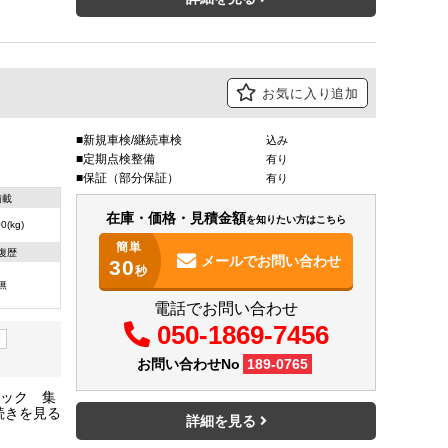
お気に入り追加
新規車検/継続車検
込み
定期点検整備
有り
保証（部分保証）
有り
積載
在庫・価格・見積金額
を知りたい方はこちら
0(kg)
簡単
復歴
メールで
お問い合わせ
30
秒
無
電話でお問い合わせ
050-1869-7456
ー
お問い合わせNo
189-0765
バック 集
/38 荷
詳細を見る