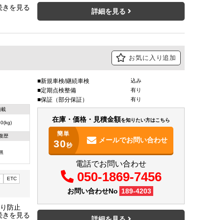
90kg 普
詳細を見る
お気に入り追加
新規車検/継続車検
込み
定期点検整備
有り
保証（部分保証）
有り
積載
在庫・価格・見積金額
を知りたい方はこちら
0(kg)
簡単
復歴
メールで
お問い合わせ
30
秒
無
電話でお問い合わせ
050-1869-7456
ー
ETC
お問い合わせNo
189-4203
横滑り防止
 荷台高
詳細を見る