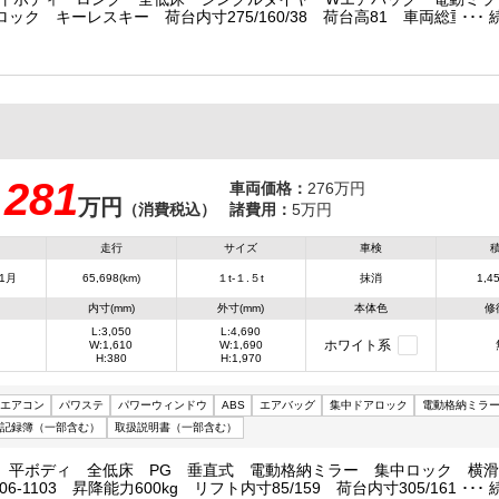
ロック キーレスキー 荷台内寸275/160/38 荷台高81 車両総重量25
可
281
車両価格：
276万円
万円
：
（消費税込）
諸費用：
5万円
走行
サイズ
車検
1月
65,698(km)
１t-１.５t
抹消
1,45
内寸(mm)
外寸(mm)
本体色
修
L:3,050
L:4,690
ホワイト系
W:1,610
W:1,690
H:380
H:1,970
エアコン
パワステ
パワーウィンドウ
ABS
エアバッグ
集中ドアロック
電動格納ミラ
記録簿（一部含む）
取扱説明書（一部含む）
積載 平ボディ 全低床 PG 垂直式 電動格納ミラー 集中ロック 
6-1103 昇降能力600kg リフト内寸85/159 荷台内寸305/161/38