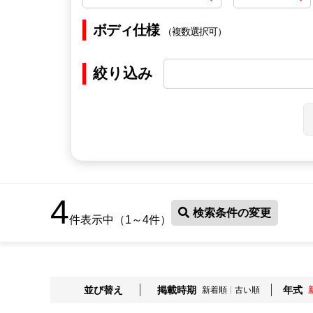
ボディ仕様
（複数選択可）
絞り込み
4
検索条件の変更
件表示中（1～4件）
並び替え
掲載時期
年式
新着順
古い順