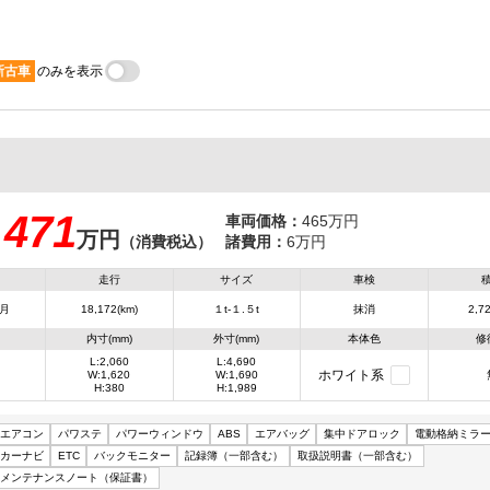
新古車
のみを表示
471
車両価格：
465万円
万円
：
（消費税込）
諸費用：
6万円
走行
サイズ
車検
3月
18,172(km)
１t-１.５t
抹消
2,72
内寸(mm)
外寸(mm)
本体色
修
L:2,060
L:4,690
ホワイト系
W:1,620
W:1,690
H:380
H:1,989
エアコン
パワステ
パワーウィンドウ
ABS
エアバッグ
集中ドアロック
電動格納ミラ
カーナビ
ETC
バックモニター
記録簿（一部含む）
取扱説明書（一部含む）
メンテナンスノート（保証書）