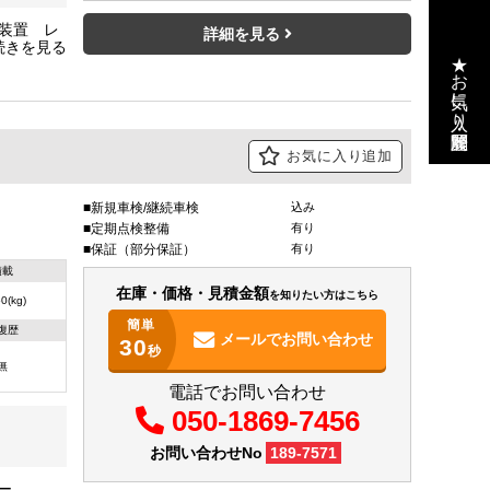
止装置 レ
詳細を見る
★お気に入り・閲覧履歴
お気に入り追加
新規車検/継続車検
込み
定期点検整備
有り
保証（部分保証）
有り
積載
在庫・価格・見積金額
を知りたい方はこちら
0(kg)
簡単
復歴
メールで
お問い合わせ
30
秒
無
電話でお問い合わせ
050-1869-7456
お問い合わせNo
189-7571
ラー