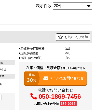
表示件数
お気に入り追加
新規車検/継続車検
込み
定期点検整備
有り
保証（部分保証）
有り
積載
在庫・価格・見積金額
を知りたい方はこちら
0(kg)
簡単
復歴
メールで
お問い合わせ
30
秒
無
電話でお問い合わせ
050-1869-7456
ー
お問い合わせNo
189-0065