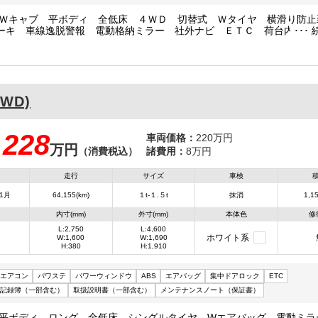
積載 Ｗキャブ 平ボディ 全低床 ４ＷＤ 切替式 Ｗタイヤ 横滑り防
ーキ 車線逸脱警報 電動格納ミラー 社外ナビ ＥＴＣ 荷台内寸
/38 荷台高88 車両総重量4600kg
2WD)
228
車両価格：
220万円
万円
：
（消費税込）
諸費用：
8万円
走行
サイズ
車検
1月
64,155(km)
１t-１.５t
抹消
1,15
内寸(mm)
外寸(mm)
本体色
修
L:2,750
L:4,600
ホワイト系
W:1,600
W:1,690
H:380
H:1,910
エアコン
パワステ
パワーウィンドウ
ABS
エアバッグ
集中ドアロック
ETC
記録簿（一部含む）
取扱説明書（一部含む）
メンテナンスノート（保証書）
積載 平ボディ ロング 全低床 シングルタイヤ Wエアバッグ 電動ミ