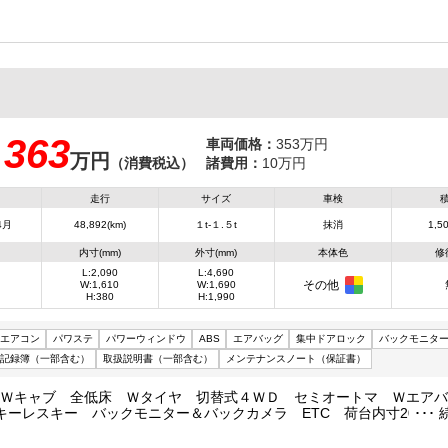
量3965kg
363
車両価格：
353万円
万円
：
（消費税込）
諸費用：
10万円
走行
サイズ
車検
4月
48,892(km)
１t-１.５t
抹消
1,50
内寸(mm)
外寸(mm)
本体色
修
L:2,090
L:4,690
その他
W:1,610
W:1,690
H:380
H:1,990
エアコン
パワステ
パワーウィンドウ
ABS
エアバッグ
集中ドアロック
バックモニタ
記録簿（一部含む）
取扱説明書（一部含む）
メンテナンスノート（保証書）
載 Ｗキャブ 全低床 Ｗタイヤ 切替式４ＷＤ セミオートマ Ｗエア
ーレスキー バックモニター＆バックカメラ ETC 荷台内寸209/161
両総重量4360㎏