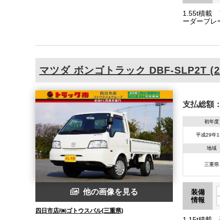
1.55t
ーダーブレ
206/162
マツダ
ボンゴトラック
DBF-SLP2T (
支払総額
初年度
平成29年1
地域
三重県
他の画像を見る
装備
情報
四日市店/㈱ゴトウスバル(三重県)
1.15t