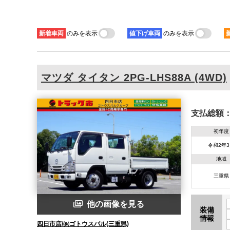
新着
車両
のみを表示
値下げ
車両
のみを表示
マツダ
タイタン
2PG-LHS88A (4WD)
支払総額
初年度
令和2年
地域
三重県
他の画像を見る
装備
情報
四日市店/㈱ゴトウスバル(三重県)