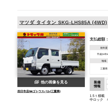
80 車両総重
マツダ
タイタン
SKG-LHS85A (4WD)
支払総額
初年度
平成24年
地域
三重県
他の画像を見る
装備
情報
四日市店/㈱ゴトウスバル(三重県)
1.5ｔ積
中ロック キ
台高85 車