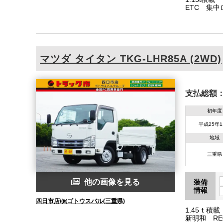
ETC 集中
通免許運転
マツダ
タイタン
TKG-LHR85A (2WD)
支払総額
初年度
平成25年1
地域
三重県
他の画像を見る
装備
情報
四日市店/㈱ゴトウスバル(三重県)
1.45ｔ
新明和 RE0