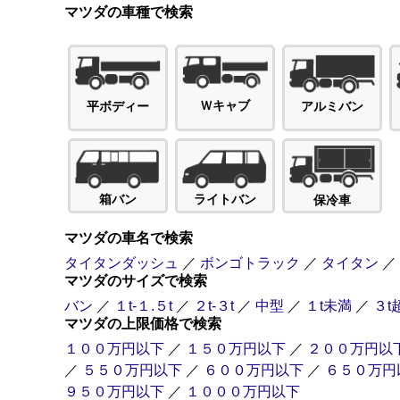
マツダの車種で検索
Ｗキャブ
平ボディー
アルミバン
箱バン
ライトバン
保冷車
マツダの車名で検索
タイタンダッシュ
／
ボンゴトラック
／
タイタン
／
マツダのサイズで検索
バン
／
１t-１.５t
／
２t-３t
／
中型
／
１t未満
／
３t
マツダの上限価格で検索
１００万円以下
／
１５０万円以下
／
２００万円以
／
５５０万円以下
／
６００万円以下
／
６５０万円
９５０万円以下
／
１０００万円以下