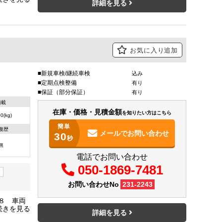
詳細を見る
お気に入り追加
新規車検/継続車検
込み
定期点検整備
有り
保証（部分保証）
有り
積載
在庫・価格・見積金額
を知りたい方はこちら
0(kg)
簡単
復歴
メールで
お問い合わせ
30
秒
無
電話でお問い合わせ
050-1869-7481
ー
お問い合わせNo
231-2243
８ 車両
ー エン
詳細を見る