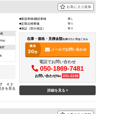
お気に入り追加
新規車検/継続車検
無し
定期点検整備
有り
保証（部分保証）
有り
積載
在庫・価格・見積金額
を知りたい方はこちら
(kg)
簡単
復歴
メールで
お問い合わせ
30
秒
無
電話でお問い合わせ
050-1869-7481
お問い合わせNo
231-2248
寸 ４３
型式 Ｌ
詳細を見る