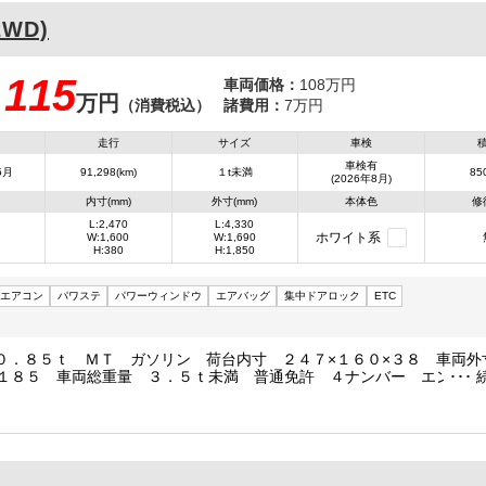
2WD)
115
車両価格：
108万円
万円
：
（消費税込）
諸費用：
7万円
走行
サイズ
車検
車検有
5月
91,298(km)
１t未満
850
(2026年8月)
内寸(mm)
外寸(mm)
本体色
修
L:2,470
L:4,330
ホワイト系
W:1,600
W:1,690
H:380
H:1,850
エアコン
パワステ
パワーウィンドウ
エアバッグ
集中ドアロック
ETC
０．８５ｔ ＭＴ ガソリン 荷台内寸 ２４７×１６０×３８ 車両外
×１８５ 車両総重量 ３．５ｔ未満 普通免許 ４ナンバー エンジン
０ｃｃ 保証付 小型 トラック