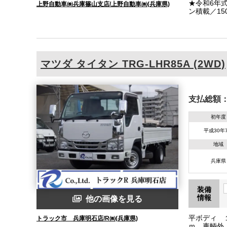
★令和6年
上野自動車㈱兵庫篠山支店/上野自動車㈱(兵庫県)
ン積載／1
4.3ｍ／あ
きます
マツダ
タイタン
TRG-LHR85A (2WD)
支払総額
初年度
平成30年
地域
兵庫県
装備
情報
他の画像を見る
平ボディ １
トラック市 兵庫明石店/R㈱(兵庫県)
ｍ 車輌外 