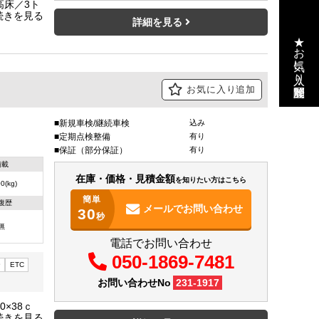
高床／3ト
★ボディ長
詳細を見る
で運転で
★お気に入り・閲覧履歴
お気に入り追加
新規車検/継続車検
込み
定期点検整備
有り
保証（部分保証）
有り
積載
在庫・価格・見積金額
を知りたい方はこちら
0(kg)
簡単
復歴
メールで
お問い合わせ
30
秒
無
電話でお問い合わせ
050-1869-7481
ー
ETC
お問い合わせNo
231-1917
×38ｃ
左電動ミラ