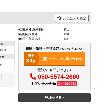
お気に入り追加
新規車検/継続車検
込み
定期点検整備
有り
保証（部分保証）
無し
積載
在庫・価格・見積金額
を知りたい方はこちら
0(kg)
簡単
復歴
メールで
お問い合わせ
30
秒
無
電話でお問い合わせ
050-5574-2660
ー
お問い合わせNo
244-000011
詳細を見る