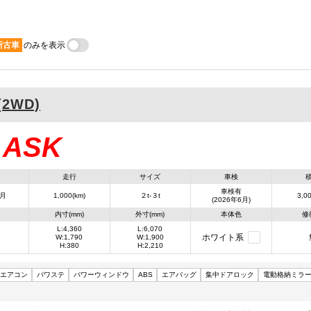
新古車
のみを表示
(2WD)
ASK
：
走行
サイズ
車検
車検有
7月
1,000(km)
２t-３t
3,00
(2026年6月)
内寸(mm)
外寸(mm)
本体色
修
L:4,360
L:6,070
ホワイト系
W:1,790
W:1,900
H:380
H:2,210
エアコン
パワステ
パワーウィンドウ
ABS
エアバッグ
集中ドアロック
電動格納ミラ