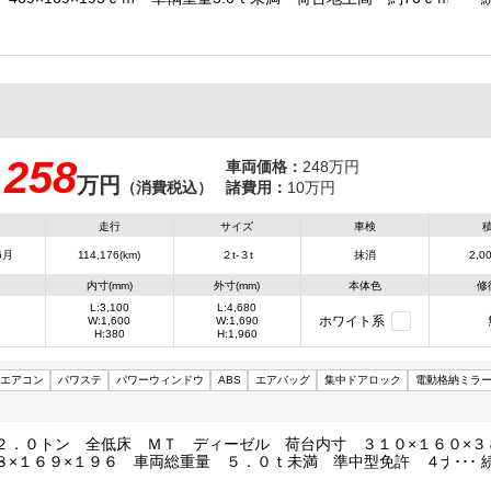
キーレス エンジン型式：4JJ1 3000ｃｃ 中型 小型 トラック
258
車両価格：
248万円
万円
：
（消費税込）
諸費用：
10万円
走行
サイズ
車検
6月
114,176(km)
２t-３t
抹消
2,00
内寸(mm)
外寸(mm)
本体色
修
L:3,100
L:4,680
ホワイト系
W:1,600
W:1,690
H:380
H:1,960
エアコン
パワステ
パワーウィンドウ
ABS
エアバッグ
集中ドアロック
電動格納ミラ
２．０トン 全低床 ＭＴ ディーゼル 荷台内寸 ３１０×１６０×３
８×１６９×１９６ 車両総重量 ５．０ｔ未満 準中型免許 ４ナンバ
４ＪＪ１ １５０ＰＳ ３０００ｃｃ 保証付 小型 トラック