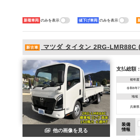
新着
車両
のみを表示
値下げ
車両
のみを表示
マツダ
タイタン
2RG-LMR88C 
新古車
支払総額
初年度
令和6年
地域
兵庫県
装備
情報
他の画像を見る