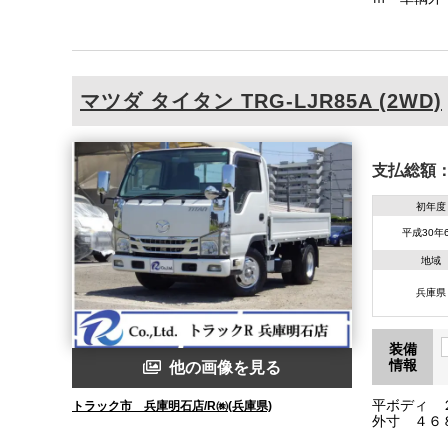
ー ETC 
マツダ
タイタン
TRG-LJR85A (2WD)
支払総額
初年度
平成30年
地域
兵庫県
装備
情報
他の画像を見る
平ボディ 
トラック市 兵庫明石店/R㈱(兵庫県)
外寸 ４６
ジン型式 