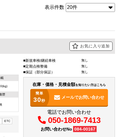
表示件数
お気に入り追加
新規車検/継続車検
無し
定期点検整備
無し
保証（部分保証）
無し
積載
在庫・価格・見積金額
を知りたい方はこちら
0(kg)
簡単
復歴
メールで
お問い合わせ
30
秒
無
電話でお問い合わせ
050-1869-7413
ー
ETC
お問い合わせNo
084-00167