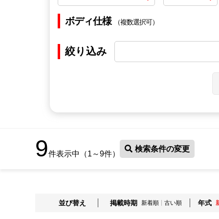
ボディ仕様
（複数選択可）
絞り込み
9
検索条件の変更
件表示中（1～9件）
並び替え
掲載時期
年式
新着順
古い順