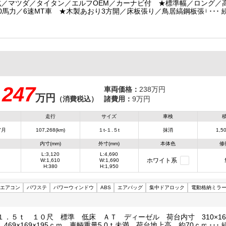
式／マツダ／タイタン／エルフOEM／カーナビ付 ★標準幅／ロング／
50馬力／6速MT車 ★木製あおり3方開／床板張り／鳥居縞鋼板張り 
おり開閉補助装置／登録済未使用車 ★準中型免許(車両総重量7.5t未満)
247
車両価格：
238万円
万円
：
（消費税込）
諸費用：
9万円
走行
サイズ
車検
7月
107,268(km)
１t-１.５t
抹消
1,50
内寸(mm)
外寸(mm)
本体色
修
L:3,120
L:4,690
ホワイト系
W:1,610
W:1,690
H:380
H:1,950
エアコン
パワステ
パワーウィンドウ
ABS
エアバッグ
集中ドアロック
電動格納ミラ
．５ｔ １０尺 標準 低床 ＡＴ ディーゼル 荷台内寸 310×160
469×169×195ｃｍ 車輌重量5.0ｔ未満 荷台地上高 約70ｃｍ 