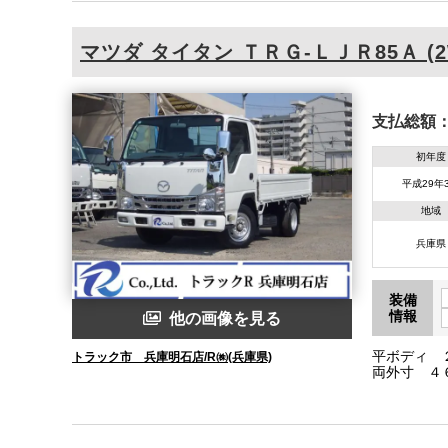
マツダ
タイタン
ＴＲＧ-ＬＪＲ85Ａ (2
支払総額
初年度
平成29年
地域
兵庫県
装備
情報
他の画像を見る
平ボディ 
トラック市 兵庫明石店/R㈱(兵庫県)
両外寸 ４
ンジン型式