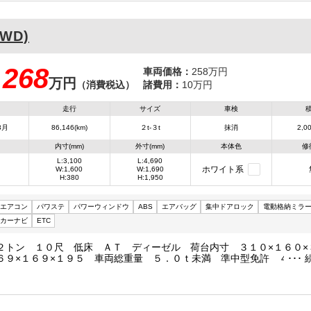
WD)
268
車両価格：
258万円
万円
：
（消費税込）
諸費用：
10万円
走行
サイズ
車検
3月
86,146(km)
２t-３t
抹消
2,00
内寸(mm)
外寸(mm)
本体色
修
L:3,100
L:4,690
ホワイト系
W:1,600
W:1,690
H:380
H:1,950
エアコン
パワステ
パワーウィンドウ
ABS
エアバッグ
集中ドアロック
電動格納ミラ
カーナビ
ETC
２トン １０尺 低床 ＡＴ ディーゼル 荷台内寸 ３１０×１６０×
６９×１６９×１９５ 車両総重量 ５．０ｔ未満 準中型免許 ４ナン
 ４ＪＪ１ １５０ＰＳ ３０００ｃｃ 保証付 小型 トラック