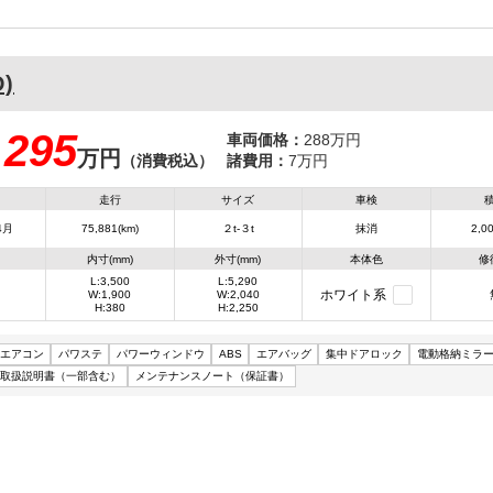
D)
295
車両価格：
288万円
万円
：
（消費税込）
諸費用：
7万円
走行
サイズ
車検
4月
75,881(km)
２t-３t
抹消
2,00
内寸(mm)
外寸(mm)
本体色
修
L:3,500
L:5,290
ホワイト系
W:1,900
W:2,040
H:380
H:2,250
エアコン
パワステ
パワーウィンドウ
ABS
エアバッグ
集中ドアロック
電動格納ミラ
取扱説明書（一部含む）
メンテナンスノート（保証書）