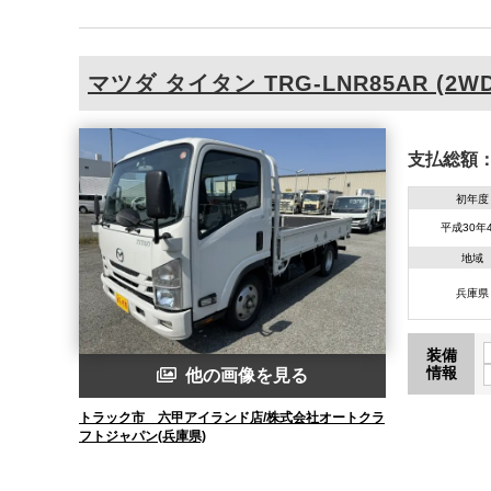
マツダ
タイタン
TRG-LNR85AR (2W
支払総額
初年度
平成30年
地域
兵庫県
装備
情報
他の画像を見る
トラック市 六甲アイランド店/株式会社オートクラ
フトジャパン(兵庫県)