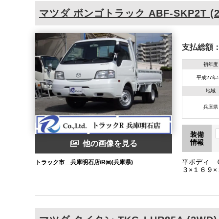
マツダ
ボンゴトラック
ABF-SKP2T (
支払総額
初年度
平成27年
地域
兵庫県
装備
情報
他の画像を見る
平ボディ 
トラック市 兵庫明石店/R㈱(兵庫県)
３×１６９
８ １８０