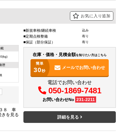
お気に入り追加
新規車検/継続車検
込み
定期点検整備
有り
保証（部分保証）
有り
積載
在庫・価格・見積金額
を知りたい方はこちら
0(kg)
簡単
復歴
メールで
お問い合わせ
30
秒
無
電話でお問い合わせ
050-1869-7481
ー
お問い合わせNo
231-2211
３８ 車
バー エ
詳細を見る