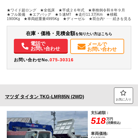
L:6,830
ホワイト系
北海道
-
W:2,190
無
★ワイド超ロング ★全低床 ★平成２６年式 ★車検例令和８年９月
H:2,250
★フル装備 ★エアバッグ ★５速MT ★走行11.3万Km ★積載
1900Kg ★車両総重量4995Kg ★ディーゼル ★荷台内寸 ５００ｃｍ
ｘ２０６ｃｍ
装備情報
在庫・価格・見積金額
を知りたい方はこちら
エアコン
パワステ
パワーウィンドウ
エアバッグ
電話で
メールで
お問い合わせ
お問い合わせ
お問い合わせNo.
075-30316
マツダ
タイタン
TKG-LMR85N (2WD)
お気に入り
支払総額：
518
万円
(消費税込)
車両価格: