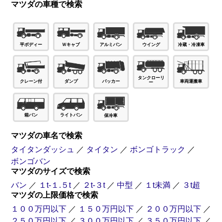
マツダの車種で検索
Ｗキャブ
平ボディー
アルミバン
ウイング
冷蔵・冷凍車
タンクローリ
パッカー
ダンプ
車両運搬車
クレーン付
ー
箱バン
ライトバン
保冷車
マツダの車名で検索
タイタンダッシュ
／
タイタン
／
ボンゴトラック
／
ボンゴバン
マツダのサイズで検索
バン
／
１t-１.５t
／
２t-３t
／
中型
／
１t未満
／
３t超
マツダの上限価格で検索
１００万円以下
／
１５０万円以下
／
２００万円以下
／
２５０万円以下
／
３００万円以下
／
３５０万円以下
／