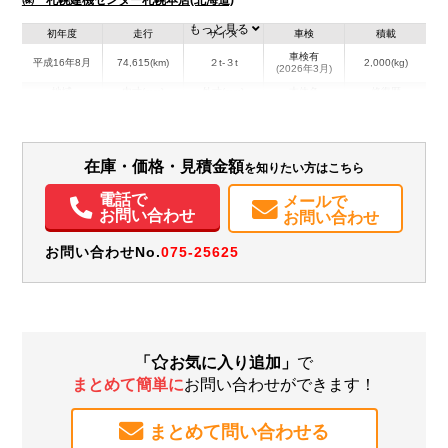
もっと見る
初年度
走行
サイズ
車検
積載
車検有
平成16年8月
74,615(km)
２t-３t
2,000(kg)
(2026年3月)
地域
内寸(mm)
外寸(mm)
本体色
修復歴
L:310
L:474
その他
北海道
W:160
W:175
無
H:118
H:219
在庫・価格・見積金額
を知りたい方はこちら
装備情報
電話で
メールで
エアコン
パワステ
パワーウィンドウ
お問い合わせ
お問い合わせ
お問い合わせNo.
075-25625
「
お気に入り追加」
で
まとめて簡単に
お問い合わせができます！
まとめて問い合わせる