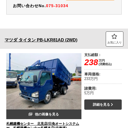
お問い合わせNo.
075-31034
マツダ
タイタン
PB-LKR81AD (2WD)
お気に入り
支払総額：
238
万円
(消費税込)
車両価格:
233万円
諸費用:
5万円
詳細を見る
他の画像を見る
札幌建機センター 北見店/日免オートシステム
㈱ 札幌建機センター札幌本店(北海道)