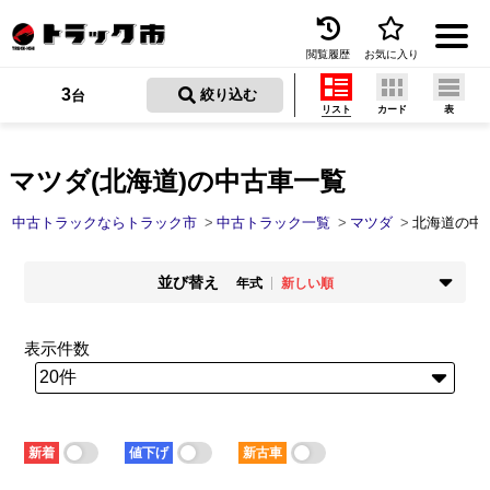
閲覧履歴
お気に入り
Menu
3
 絞り込む
台
リスト
カード
表
中古トラックを探す
トラック買取
マツダ(北海道)の中古車一覧
トラック市とは
中古トラックならトラック市
中古トラック一覧
マツダ
北海道の中
加盟店一覧
並び替え
年式
新しい順
お問い合わせ
掲載時期
年式
新着順
古い順
新しい順
古い順
表示件数
お気に入り
走行距離
価格
少ない順
多い順
安い順
高い順
閲覧履歴
積載量
車検残
少ない順
多い順
短い順
長い順
保存した検索条件
新着
値下げ
新古車