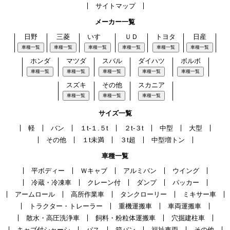
サイトマップ
メーカー一覧
日野
三菱
いすゞ
ＵＤ
トヨタ
日産
車種一覧
車種一覧
車種一覧
車種一覧
車種一覧
車種一覧
ホンダ
マツダ
スバル
ダイハツ
ボルボ
車種一覧
車種一覧
車種一覧
車種一覧
車種一覧
スズキ
その他
スカニア
車種一覧
車種一覧
車種一覧
サイズ一覧
軽
バン
１t-１.５t
２t-３t
中型
大型
その他
１t未満
３t超
中型増トン
車種一覧
平ボディー
Ｗキャブ
アルミバン
ウイング
冷蔵・冷凍車
クレーン付
ダンプ
パッカー
アームロール
高所作業車
タンクローリー
ミキサー車
トラクター・トレーラー
重機運搬車
車両運搬車
散水・高圧洗浄車
飼料・粉粒体運搬車
穴掘建柱車
キャブ付シャーシ
バス
箱バン
福祉車両
その他