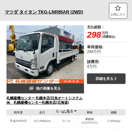
トラック市FC会員専用ページはこちら
マツダ
タイタン
TKG-LNR85AR (2WD)
お気に入り
ログイン
支払総額：
298
万円
(消費税込)
車両価格:
294万円
諸費用:
4万円
詳細を見る
他の画像を見る
札幌建機センター 札幌本店/日免オートシステム
㈱ 札幌建機センター札幌本店(北海道)
もっと見る
初年度
走行
サイズ
車検
積載
車検有
平成26年9月
112,698(km)
２t-３t
1,900(kg)
(2026年9月)
地域
内寸(mm)
外寸(mm)
本体色
修復歴