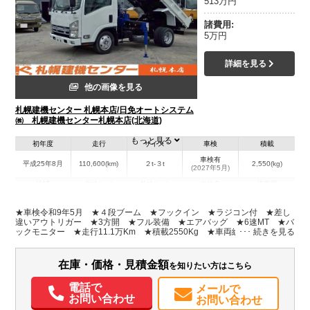
513万円
諸費用:
5万円
詳細を見る
他の画像を見る
札幌建機センター 札幌本店/日免オートシステム
㈱ 札幌建機センター札幌本店(北海道)
もっと見る
初年度
走行
サイズ
車検
積載
車検有
平成25年8月
110,600(km)
２t-３t
2,550(kg)
(2027年5月)
地域
内寸(mm)
外寸(mm)
本体色
修復歴
L:5,070
L:2,490
ホワイト系
北海道
W:1,880
無
★車検令和9年5月 ★４段ブーム ★フックイン ★ラジコン付 ★差し
W:1,760
H:2,720
違いアウトリガー ★3方開 ★フル装備 ★エアバッグ ★6速MT ★バ
ックモニター ★走行11.1万Km ★積載2550Kg ★車両総重量6665Kg
★ディーゼル ★排気量2990㏄ ★荷台内寸2.49ｍｘ1.76ｍ
装備情報
在庫・価格・見積金額
を知りたい方はこちら
エアコン
パワステ
パワーウィンドウ
エアバッグ
バックモニター
電話で
メールで
お問い合わせ
お問い合わせ