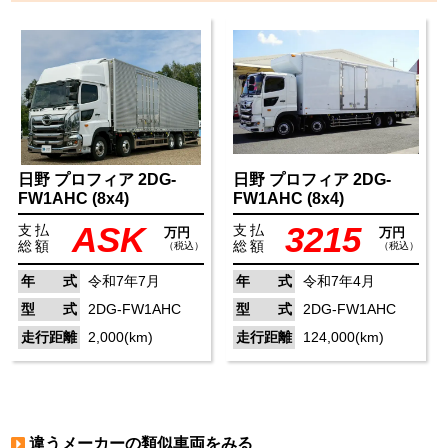
日野
プロフィア
2DG-
日野
プロフィア
2DG-
FW1AHC
(8x4)
FW1AHC
(8x4)
ASK
3215
支払
支払
万円
万円
総額
総額
（税込）
（税込）
年 式
令和7年7月
年 式
令和7年4月
型 式
2DG-FW1AHC
型 式
2DG-FW1AHC
走行距離
2,000(km)
走行距離
124,000(km)
違うメーカーの類似車両をみる