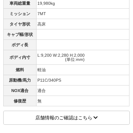
車両総重量
19,980kg
ミッション
7MT
タイヤ形状
高床
キャブ幅/形状
ボディ長
L:9,200 W:2,280 H:2,000
ボディ内寸
(単位:mm)
燃料
軽油
原動機/馬力
P11C/340PS
NOX適合
適合
修復歴
無
店舗情報のご確認はこちら