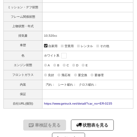
ミッション・デフ状態
フレーム関係状態
上物状態・年式
排気量
10,520cc
車歴
自家用
営業用
レンタル
その他
色
ホワイト系
エンジン状態
A
B
C
D
E
フロントガラス
良好
飛石有
要交換
要修理
内装
汚れ：
シート破れ：
クロス破れ：
保証
自社URL(個別)
https://www.getruck.net/detail/?car_no=ER-0235
車検証を見る
状態表を見る