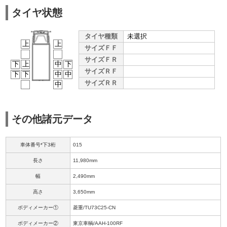
タイヤ状態
タイヤ種類
未選択
上
上
サイズＦＦ
サイズＦＲ
下
上
中
下
サイズＲＦ
下
下
中
中
サイズＲＲ
中
その他諸元データ
車体番号*下3桁
015
長さ
11,980mm
幅
2,490mm
高さ
3,650mm
ボディメーカー①
菱重/TU73C25-CN
ボディメーカー②
東京車輌/AAH-100RF