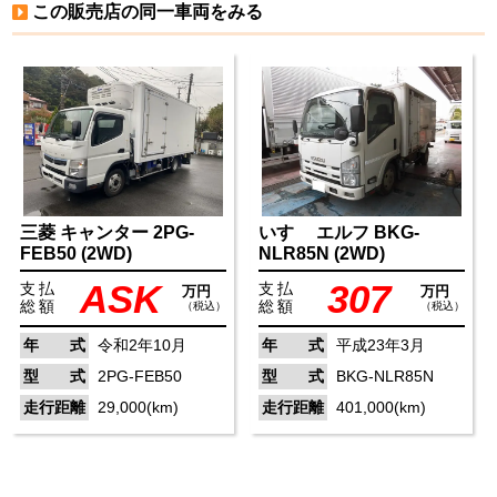
この販売店の同一車両をみる
三菱
キャンター
2PG-
いすゞ
エルフ
BKG-
FEB50
(2WD)
NLR85N
(2WD)
ASK
307
支払
支払
万円
万円
総額
総額
（税込）
（税込）
年 式
令和2年10月
年 式
平成23年3月
型 式
2PG-FEB50
型 式
BKG-NLR85N
走行距離
29,000(km)
走行距離
401,000(km)