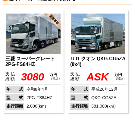
三菱
スーパーグレート
ＵＤ
クオン
QKG-CG5ZA
2PG-FS84HZ
(8x4)
3080
ASK
支払
支払
万円
万円
総額
総額
（税込）
（税込）
年 式
令和8年4月
年 式
平成26年12月
型 式
2PG-FS84HZ
型 式
QKG-CG5ZA
走行距離
2,000(km)
走行距離
581,000(km)