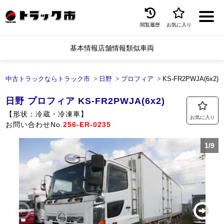
閲覧履歴
お気に入り
Menu
基本情報
店舗情報
類似車両
中古トラックを探す
トラック買取
中古トラックならトラック市
日野
プロフィア
KS-FR2PWJA(6x2)[2
トラック市とは
日野
プロフィア
KS-FR2PWJA(6x2)
【形状：冷蔵・冷凍車】
お気に入り
加盟店一覧
お問い合わせNo.
256-ER-0235
お問い合わせ
1/9
お気に入り
閲覧履歴
保存した検索条件