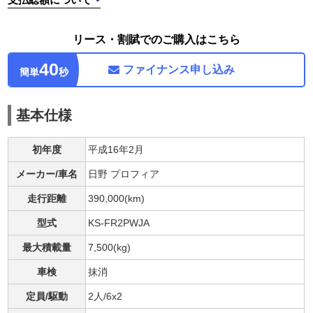
リース・割賦でのご購入はこちら
40
ファイナンス
申し込み
簡単
秒
基本仕様
初年度
平成16年2月
メーカー/車名
日野 プロフィア
走行距離
390,000(km)
型式
KS-FR2PWJA
最大積載量
7,500(kg)
車検
抹消
定員/駆動
2人/6x2