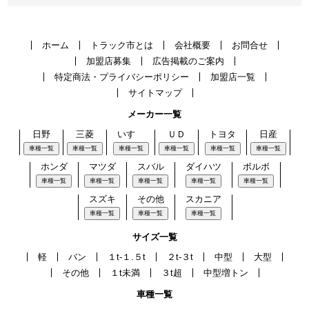
ホーム
トラック市とは
会社概要
お問合せ
加盟店募集
広告掲載のご案内
特定商法・プライバシーポリシー
加盟店一覧
サイトマップ
メーカー一覧
日野
三菱
いすゞ
ＵＤ
トヨタ
日産
車種一覧
車種一覧
車種一覧
車種一覧
車種一覧
車種一覧
ホンダ
マツダ
スバル
ダイハツ
ボルボ
車種一覧
車種一覧
車種一覧
車種一覧
車種一覧
スズキ
その他
スカニア
車種一覧
車種一覧
車種一覧
サイズ一覧
軽
バン
１t-１.５t
２t-３t
中型
大型
その他
１t未満
３t超
中型増トン
車種一覧