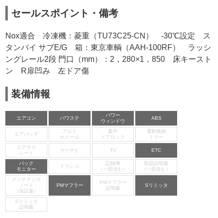
セールスポイント・備考
Nox適合 冷凍機：菱重（TU73C25-CN） -30℃設定 ス
タンバイ サブE/G 箱：東京車輌（AAH-100RF） ラッシ
ングレール2段 門口（mm）：2，280×1，850 床キースト
ン R扉凹み 左ドア傷
装備情報
パワー
エアコン
パワステ
ABS
ウィンドウ
アルミ
集中
電動格納
エアバッグ
ホイール
ドアロック
ミラー
エアサス
カーナビ
TV
ETC
シート
バック
記録簿
取扱説明書
ドラレコ
モニター
（一部含む）
（一部含む）
メンテナンス
PMマフラー
ノート
PMマフラー
Sリミッタ
証明書
（保証書）
Sリミッタ
証明書