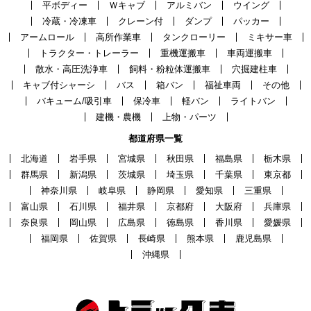
平ボディー
Ｗキャブ
アルミバン
ウイング
冷蔵・冷凍車
クレーン付
ダンプ
パッカー
アームロール
高所作業車
タンクローリー
ミキサー車
トラクター・トレーラー
重機運搬車
車両運搬車
散水・高圧洗浄車
飼料・粉粒体運搬車
穴掘建柱車
キャブ付シャーシ
バス
箱バン
福祉車両
その他
バキューム/吸引車
保冷車
軽バン
ライトバン
建機・農機
上物・パーツ
都道府県一覧
北海道
岩手県
宮城県
秋田県
福島県
栃木県
群馬県
新潟県
茨城県
埼玉県
千葉県
東京都
神奈川県
岐阜県
静岡県
愛知県
三重県
富山県
石川県
福井県
京都府
大阪府
兵庫県
奈良県
岡山県
広島県
徳島県
香川県
愛媛県
福岡県
佐賀県
長崎県
熊本県
鹿児島県
沖縄県