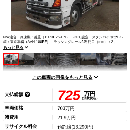
トラック市FC会員専用ページはこちら
ログイン
Nox適合 冷凍機：菱重（TU73C25-CN） -30℃設定 スタンバイ サブE/G
箱：東京車輌（AAH-100RF） ラッシングレール2段 門口（mm）：2，
280×1，850 床キーストン R扉凹み 左ドア傷
もっと見る
この車両の画像をもっと見る
725
万円
支払総額
（消費税込）
車両価格
703万円
諸費用
21.9万円
リサイクル料金
預託済(13,290円)