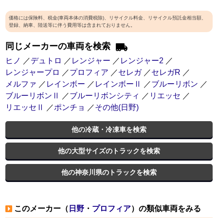
価格には保険料、税金(車両本体の消費税除)、リサイクル料金、リサイクル預託金相当額、
登録、納車、陸送等に伴う費用等は含まれておりません。
同じメーカーの車両を検索
ヒノ
／
デュトロ
／
レンジャー
／
レンジャー2
／
レンジャープロ
／
プロフィア
／
セレガ
／
セレガR
／
メルファ
／
レインボー
／
レインボーⅡ
／
ブルーリボン
／
ブルーリボンⅡ
／
ブルーリボンシティ
／
リエッセ
／
リエッセⅡ
／
ポンチョ
／
その他(日野)
他の冷蔵・冷凍車を検索
他の大型サイズのトラックを検索
他の神奈川県のトラックを検索
このメーカー（
日野
・
プロフィア
）の類似車両をみる