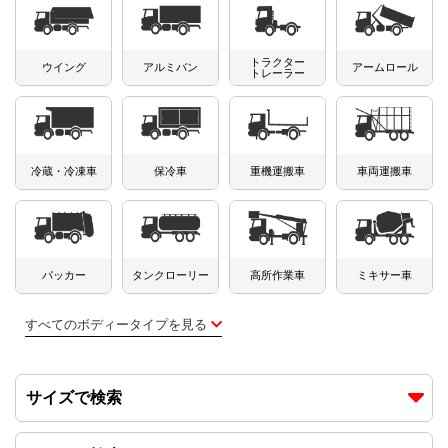
トラック市FC会員専用ページはこちら
トラクター
ログイン
ウイング
アルミバン
アームロール
トレーラー
冷蔵・冷凍車
保冷車
重機運搬車
車両運搬車
パッカー
タンクローリー
高所作業車
ミキサー車
すべてのボディータイプを見る
サイズで検索