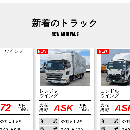
新着のトラック
NEW ARRIVALS
NEW
NEW
ー
レンジャー
コンドル
ウイング
ウイング
72
ASK
AS
支払
支払
万円
万円
総額
総額
（税込）
（税込）
令和1年5月
年 式
令和5年8月
年 式
令和
2KG-FK65…
型 式
2KG-FD2A…
型 式
2R