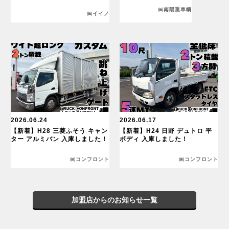
㈱南陽重車輌
㈱イイノ
2026.06.24
2026.06.17
【新着】H28 三菱ふそう キャン
【新着】H24 日野 デュトロ 平
ター アルミバン 入庫しました！
ボディ 入庫しました！
㈱コンフロント
㈱コンフロント
加盟店からのお知らせ一覧