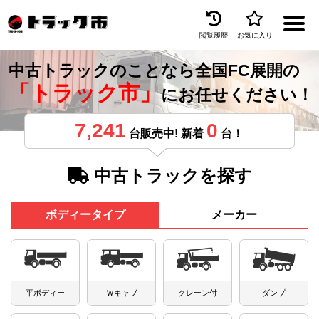
閲覧履歴
お気に入り
Menu
中古トラックのことなら全国FC展開の
中古トラックを探す
「トラック市」
にお任せください！
トラック買取
7,241
0
台販売中! 新着
台！
トラック市とは
加盟店一覧
中古トラックを探す
お問い合わせ
ボディータイプ
メーカー
お気に入り
閲覧履歴
保存した検索条件
平ボディー
Ｗキャブ
クレーン付
ダンプ