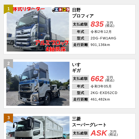
1
日野
プロフィア
835
万円
支払総額
(税込)
年式
令和2年12月
型式
2DG-FW1AHG
走行距離
901,136km
2
いすゞ
ギガ
662
万円
支払総額
(税込)
年式
令和3年05月
型式
2KG-EXD52CD
走行距離
461,482km
3
三菱
スーパーグレート
ASK
万円
支払総額
(税込)