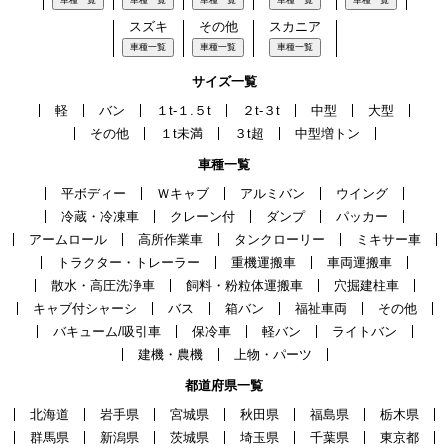
車種一覧
車種一覧
車種一覧
車種一覧
車種一覧
スズキ
その他
スカニア
車種一覧
車種一覧
車種一覧
サイズ一覧
軽
バン
１t-１.５t
２t-３t
中型
大型
その他
１t未満
３t超
中型増トン
車種一覧
平ボディー
Ｗキャブ
アルミバン
ウイング
冷蔵・冷凍車
クレーン付
ダンプ
パッカー
アームロール
高所作業車
タンクローリー
ミキサー車
トラクター・トレーラー
重機運搬車
車両運搬車
散水・高圧洗浄車
飼料・粉粒体運搬車
穴掘建柱車
キャブ付シャーシ
バス
箱バン
福祉車両
その他
バキューム/吸引車
保冷車
軽バン
ライトバン
建機・農機
上物・パーツ
都道府県一覧
北海道
岩手県
宮城県
秋田県
福島県
栃木県
群馬県
新潟県
茨城県
埼玉県
千葉県
東京都