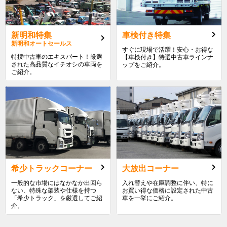
新明和特集
車検付き特集
新明和オートセールス
すぐに現場で活躍！安心・お得な
特捜中古車のエキスパート！厳選
【車検付き】特選中古車ラインナ
された高品質なイチオシの車両を
ップをご紹介。
ご紹介。
希少トラックコーナー
大放出コーナー
一般的な市場にはなかなか出回ら
入れ替えや在庫調整に伴い、特に
ない、特殊な架装や仕様を持つ
お買い得な価格に設定された中古
「希少トラック」を厳選してご紹
車を一挙にご紹介。
介。